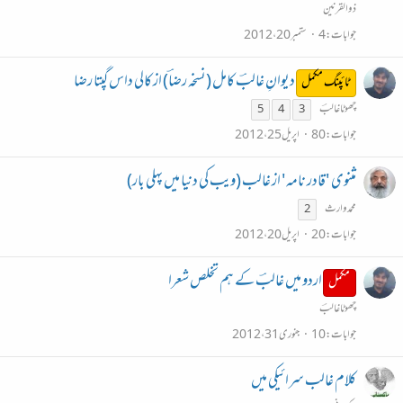
ذوالقرنین
جوابات
4
ستمبر 20، 2012
دیوانِ غالبؔ کامل (نسخہ رضاؔ) از کالی داس گپتا رضا
ٹائپنگ مکمل
چھوٹاغالبؔ
5
4
3
جوابات
80
اپریل 25، 2012
مثنوی 'قادر نامہ' از غالب (ویب کی دنیا میں پہلی بار)
محمد وارث
2
جوابات
20
اپریل 20، 2012
اردو میں غالبؔ کے ہم تخلص شعرا
مکمل
چھوٹاغالبؔ
جوابات
10
جنوری 31، 2012
کلام غالب سرائیکی میں