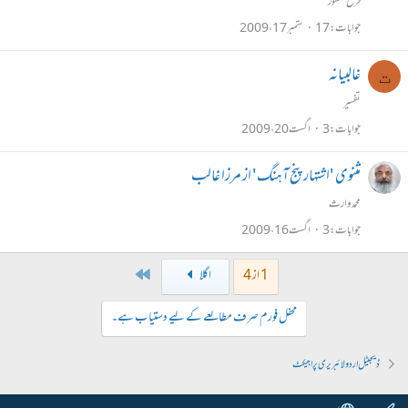
فرخ منظور
جوابات
17
ستمبر 17، 2009
غالبیانہ
ت
تفسیر
جوابات
3
اگست 20، 2009
مثنوی 'اشتہار پنج آہنگ' از مرزا غالب
محمد وارث
جوابات
3
اگست 16، 2009
Last
1 از 4
اگلا
محفل فورم صرف مطالعے کے لیے دستیاب ہے۔
ڈیجیٹل اردو لائبریری پراجیکٹ