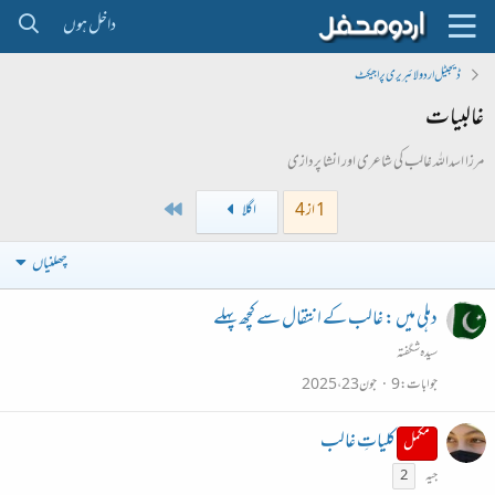
داخل ہوں
ڈیجیٹل اردو لائبریری پراجیکٹ
غالبیات
مرزا اسداللہ غالب کی شاعری اور انشا پردازی
Last
1 از 4
اگلا
چھلنیاں
دہلی میں : غالب کے انتقال سے کچھ پہلے
سیدہ شگفتہ
جوابات
9
جون 23، 2025
کلیاتِ غالب
مکمل
جیہ
2