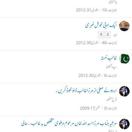
پاکستانی
جوابات
10
جنوری 31، 2012
ایک ادبی خوش خبری
جیہ
3
2
جوابات
46
جنوری 30، 2012
غالبِ خستہ
سیدہ شگفتہ
جوابات
6
جنوری 30، 2012
اردوئے معلیٰ از مرزا غالب ڈاؤنلوڈ کریں۔
فرخ منظور
جوابات
0
ستمبر 17، 2009
مرثیہ جناب مرزا اسد اللہ خاں مرحوم دہلوی متخلص بہ غالب ۔ حالی