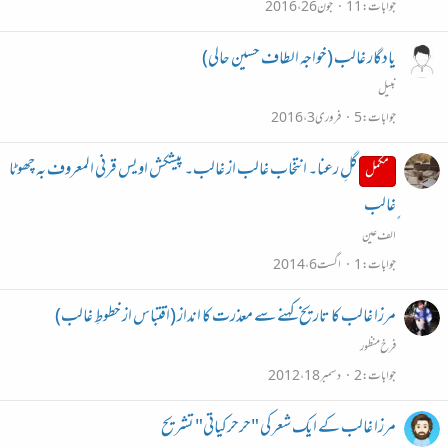
جوابات
11
جون 26، 2016
یادگار غالب (خواجہ الطاف حسین حالی)
نبیل
جوابات
5
فروری 3، 2016
گلِ رعنا۔ انتخاب غالب از غالب۔ پیشکش اویس قرنی المعروف بہ چھوٹا
مکمل
ٍغالب
الف عین
جوابات
1
اگست 6، 2014
مرزا غالب کا تاریخ کہنے سے معذرت کا انداز (اقتباس از خطوطِ غالب)
فرخ منظور
جوابات
2
دسمبر 18، 2012
مرزا غالب کے ایک شعر کی "حرحرکیاتی" تشریح