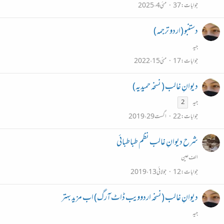
جوابات
37
مئی 4، 2025
دستنبو (اردو ترجمہ)
جیہ
جوابات
17
مئی 15، 2022
دیوانِ غالب ( نسخہ حمیدیہ)
جیہ
2
جوابات
22
اگست 29، 2019
شرح دیوانِ غالب نظم طباطبائی
الف عین
جوابات
12
جولائی 13، 2019
دیوانِ غالب (نسخہ اردوویب ڈاٹ آرگ) اب مزید بہتر
جیہ