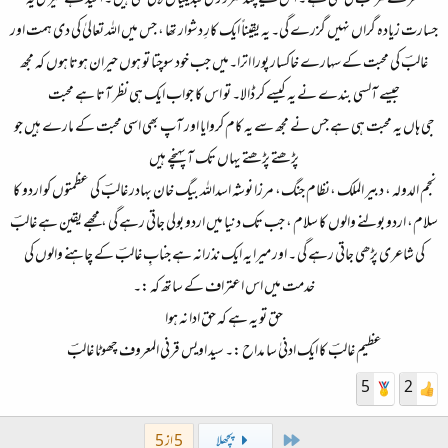
نظر سے مرتب کی گئی ہے ۔ اس لیے چند ضروری تبدیلیاں لائی گئی ہیں ۔ امید ہے میری یہ
جسارت زیادہ گراں نہیں گزرے گی۔ یہ یقیناً ایک کارِ دشوار تھا ، جس میں اللہ تعالیٰ کی دی ہمت اور
غالبؔ کی محبت کے سہارے خاکسار پورا اترا۔میں جب خود سوچتا تو ہوں حیران ہوتا ہوں کہ مجھ
جیسے آلسی بندے نے یہ کیسے کر ڈالا۔ تو اس کا جواب ایک ہی نظر آتا ہے محبت
جی ہاں یہ محبت ہی ہے جس نے مجھ سے یہ کام کروایا اور آپ بھی اسی محبت کے مارے ہیں جو
پڑھتے پڑھتے یہاں تک آ پہنچے ہیں
نجم الدولہ ، دبیر الملک ،نظام جنگ، مرزا نوشہ اسداللہ بیگ خان بہادر غالبؔ کی عظمتوں کو اردو کا
سلام، اردو بولنے والوں کا سلام ، جب تک دنیا میں اردو بولی جاتی رہے گی ، مجھے یقین ہے غالبؔ
کی شاعری پڑھی جاتی رہے گی ۔ اور میرا یہ ایک نذرانہ ہے جنابِ غالبؔ کے چاہنے والوں کی
خدمت میں اس اعتراف کے ساتھ کہ :۔
حق تو یہ ہے کہ حق ادا نہ ہوا
عظیم غالبؔ کا ایک ادنیٰ سا مداح :۔ سید اویس قرنی المعروف چھوٹا غالبؔ​
5
2
First
پچھلا
5 از 5