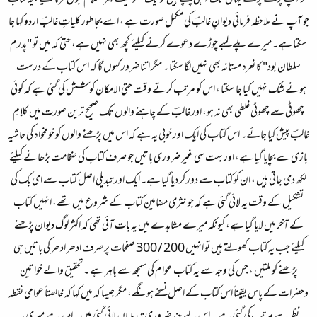
اگر آپ پڑھتے پڑھتے یہاں تک آ ہی پہنچے ہیں تو ایک ممنونیت بھرا سلام قبول فرمائیے ،یہ کتاب
جو آپ نے ملاحظہ فرمائی دیوانِ غالبؔ کی مکمل صورت ہے ، اسے بجا طور کلیاتِ غالبؔ اردو کہا جا
سکتا ہے۔ میرے پلے لمبے چوڑے دعوے کرنے کیلئے کچھ بھی نہیں ہے، حتیٰ کہ میں تو "پدرم
سلطان بود" کا نعرہ مستانہ بھی نہیں لگا سکتا ۔ مگر اتنا ضرور کہوں گا کہ اس کتاب کے درست
ہونے شک نہیں کیا جا سکتا ، اس کو مرتب کرتے وقت حتی الامکان کوشش کی گئی ہے کہ کوئی
چھوٹی سے چھوٹی غلطی بھی نہ ہو، اور غالبؔ کے چاہنے والوں تک صحیح ترین صورت میں کلامِ
غالبؔ پیش کیا جائے۔ اس کتاب کی ایک اور خوبی یہ ہے کہ اس میں پڑھنے والوں کو خومخواہ کی حاشیہ
بازی سے بچایا گیا ہے، اور بہت سی غیر ضروری باتیں جو صرف کتاب کی ضخامت بڑھانے کیلئے
لکھ دی جاتی ہیں ، ان کو کتاب سے دور کر دیا گیا ہے۔ ایک اور تبدیلی اصل کتاب سے ای بک کی
تشکیل کے وقت یہ لائی گئی ہے کہ جو نثری مضامین کتاب کے شروع میں تھے، انہیں کتاب
کے آخر میں لایا گیا ہے، کیونکہ میرے مشاہدے میں یہ بات آئی تھی کہ اکثر لوگ دیوان پڑھنے
کیلئے جب یہ کتاب کھولتے ہیں تو انہیں 200 / 300 صفحات پر صرف ادھر ادھر کی باتیں ہی
پڑھنے کو ملتیں ، جس کی وجہ سے یہ کتاب عوام کی سمجھ سے باہر ہے ۔ تحقیق والے خواتین
وحضرات کے پاس یقیناً اس کتاب کے اصل نسخے ہونگے، مگر جیسا کہ میں کہا کہ خالصتاً عوامی نقطہ