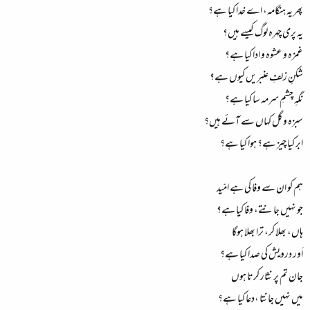
پھر یہ ہنگامہ، اے خدا کیا ہے؟
یہ پری چہرہ لوگ کیسے ہیں؟
غمزہ و عشوہ و ادا کیا ہے؟
شکنِ زلفِ عنبریں کیوں ہے؟
نگہِ چشمِ سرمہ سا کیا ہے؟
سبزہ و گل کہاں سے آئے ہیں؟
ابر کیا چیز ہے؟ ہوا کیا ہے؟
ہم کو ان سے وفا کی ہے امّید
جو نہیں جانتے، وفا کیا ہے؟
ہاں، بھلا کر، ترا بھلا ہوگا
اَور درویش کی صدا کیا ہے؟
جان تم پر نثار کرتا ہوں
میں نہیں جانتا ،دعا کیا ہے؟