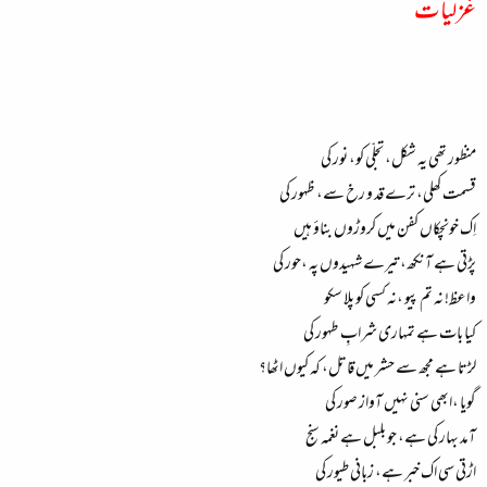
غزلیات
منظور تھی یہ شکل، تجلّی کو، نور کی
قسمت کھلی، ترے قد و رخ سے، ظہور کی
اِک خونچکاں کفن میں کروڑوں بناؤ ہیں
پڑتی ہے آنکھ، تیرے شہیدوں پہ ،حور کی
واعظ! نہ تم پیو ،نہ کسی کو پلا سکو
کیا بات ہے تمہاری شرابِ طہور کی
لڑتا ہے مجھ سے حشر میں قاتل، کہ کیوں اٹھا؟
گویا ،ابھی سنی نہیں آواز صور کی
آمد بہار کی ہے، جو بلبل ہے نغمہ سنج
اڑتی سی اک خبر ہے، زبانی طیور کی