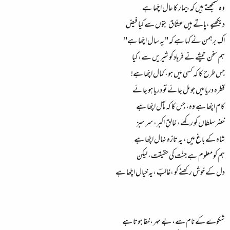
وہ سمجھتے ہیں کہ بیمار کا حال اچّھا ہے
دیکھیے ،پاتے ہیں عشّاق بتوں سے کیا فیض
اک برہمن نے کہا ہے کہ" یہ سال اچّھا ہے"
ہم سخن تیشے نے فرہاد کو شیریں سے، کیا
جس طرح کا کہ کسی میں ہو، کمال اچّھا ہے!
قطرہ دریا میں جو مل جائے تو دریا ہو جائے
کام اچّھا ہے وہ، جس کا کہ مآل اچّھا ہے
خضر سلطاں کو رکھے، خالقِ اکبر، سر سبز
شاہ کے باغ میں، یہ تازہ نہال اچّھا ہے
ہم کو معلوم ہے جنّت کی حقیقت، لیکن
دل کے خوش رکھنے کو ،غالبؔ ،یہ خیال اچّھا ہے
شکوے کے نام سے، بے مہر ،خفا ہوتا ہے