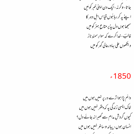
جاتا، وگرنہ، ایک دن اپنی خبر کو مَیں
اپنے پہ کر رہا ہُوں قیاس اہلِ دہر کا
سمجھا ہوں دل پذیر متاع ِ ہنر کو میں
غالبؔ، خدا کرے کہ سوارِ سمندِ ناز
دیکھوں علی بہادرعالی گہر کو میں
1850 ء
دائم پڑا ہوا ترے در پر نہیں ہوں میں
خاک ایسی زندگی پہ کہ پتھر نہیں ہوں میں
کیوں گردشِ مدام سے گھبرانہ جائے دل؟
انسان ہوں، پیالہ و ساغر نہیں ہوں میں