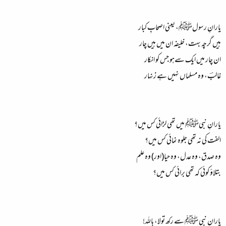
یارانِ رسولﷺ، یعنی اصحابِ کبار
ہیں گرچہ بہت، خلیفہ ان میں ہیں چار
ان چار میں ایک سےہو جس کو انکار
غالبؔ، وہ مسلماں نہیں ہے زنہار
یارانِ نبیﷺ میں تھی لڑائی کس میں؟
الفت کی نہ تھی جلوہ نمائی کس میں؟
وہ صدق، وہ عدل، وہ حیا(اور) وہ علم
بتلاؤ کوئی کہ تھی برائی کس میں؟
یارانِ نبی ﷺ سے رکھ تولا، باللہ!