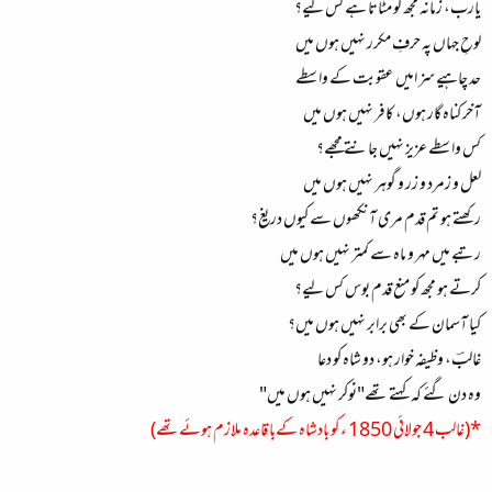
یارب، زمانہ مجھ کو مٹاتا ہے کس لیے؟
لوحِ جہاں پہ حرفِ مکرر نہیں ہوں میں
حد چاہیے سز امیں عقوبت کے واسطے
آخر کناہ گار ہوں، کافر نہیں ہوں میں
کس واسطے عزیز نہیں جانتے مجھے؟
لعل و زمرد و زر و گوہر نہیں ہوں میں
رکھتے ہو تم قدم مری آنکھوں سے کیوں دریغ؟
رتبے میں مہر و ماہ سے کمتر نہیں ہوں میں
کرتے ہو مجھ کو منع قدم بوس کس لیے؟
کیا آسمان کے بھی برابر نہیں ہوں میں؟
غالبؔ، وظیفہ خوار ہو، دو شاہ کو دعا
وہ دن گئے کہ کہتے تھے"نوکر نہیں ہوں میں"
*(غالب 4 جولائی 1850 ء کو بادشاہ کےبا قاعدہ ملازم ہوئےتھے)