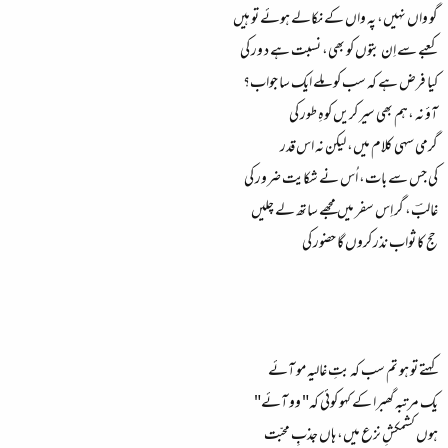
گو واں نہیں، پہ واں کے نکالے ہوئے تو ہیں
کعبے سے اِن بتوں کو بھی، نسبت ہے د ور کی
کیا فرض ہے کہ سب کو ملے ایک سا جواب؟
آؤ نہ ،ہم بھی سیر کریں کوہِ طور کی
گرمی سہی کلام میں، لیکن نہ اس قدر
کی جس سے بات، اُس نے شکایت ضرور کی
غالبؔ، گر اِس سفر میں مجھے ساتھ لے چلیں
حج کا ثواب نذر کروں گا حضور کی
کہتے تو ہو تم سب کہ بتِ غالیہ مو آئے
یک مرتبہ گھبرا کے کہو کوئی کہ" وو آئے"
ہوں کشمکشِ نزع میں، ہاں جذبِ محبّت