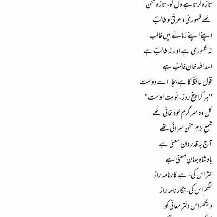
تازہ کرتا ہے دل کو، تازہ سخن
تھے ظہوریؔ و عرفیؔ و طالبؔ
اپنے اپنے زمانے میں غالب
نہ ظہوری ہے اور نہ طالبؔ ہے
اسد اللہ خان غالبؔ ہے
قول حافظؔ کا ہے بجا، اے دوست
"ہر کرا پنج روز، نوبت اوست"
کل وہ سرگرمِ خود نمائی تھے
شمع ِ بزمِ سخن سرائی تھے
آج یہ قدر دانِ معنی ہے
بادشاہِ جہانِ معنی ہے
نثر اس کی، ہے کارنامہ راز
نظم اس کی، نگار نامہ راز
دیکھو اس دفترِ معانی کو