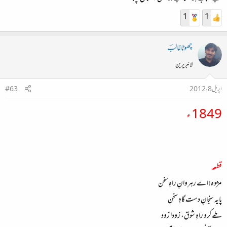
1
1
چھوٹاغالبؔ
لائبریرین
اپریل 8، 2012
#63
1849 ء
قطعہ
مژدہ! اے رہروانِ راہِ سخن
پایہ سنجانِ دست گاہِ سخن
طے کرو راہِ شوق، زودا زود