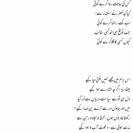
کس کی حاجت روا کرے کوئی
کیا کیا خضر نے سکندر سے!
اب کسے رہنما کرے کوئی
جب توقع ہی اٹھ گئی ،غالبؔ
کیوں کسی کا گلاکرے کوئی
اس بزم میں مجھے نہیں بنتی حیا کیے
بیٹھا رہا ،اگرچہ اشارے ہوا کیے
دل ہی تو ہے سیاستِ درباں سے ڈر گیا
میں اور جاؤں در سے ترے بِن صدا کیے ؟
رکھتا پھروں ہوں، خرقہ و سجّادہ رہنِ مے
مدّت ہوئی ہے، دعوتِ آب و ہوا کیے