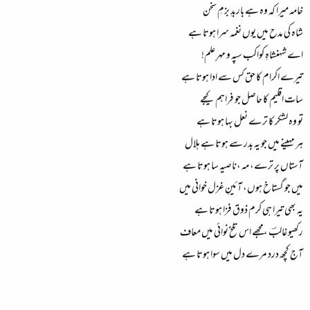
خامہ میرا کہ وہ ہے باربدِ بزمِ سخن
شاہ کی مدح میں یوں نغمہ سرا ہوتا ہے
اے شہنشاہِ کواکب سپہ و مہرِ علم!
تیرے اکرام کا حق کس سے ادا ہوتا ہے
سات اقلیم کا حاصل جو فراہم کیجے
تو وہ لشکر کا ترے نعل بہا ہوتا ہے
ہر مہینے میں جو یہ بدر سے ہوتا ہے ہلال
آستاں پر ترے، مہ ،ناصیہ سا ہوتا ہے
میں جو گستاخ ہوں، آئینِ غزل خوانی میں
یہ بھی تیرا ہی کرم ذوق فزا ہوتا ہے
رکھیو غالبؔ ،مجھے اس تلخ نوائی میں معاف
آج کچھ درد مرے دل میں سوا ہوتا ہے