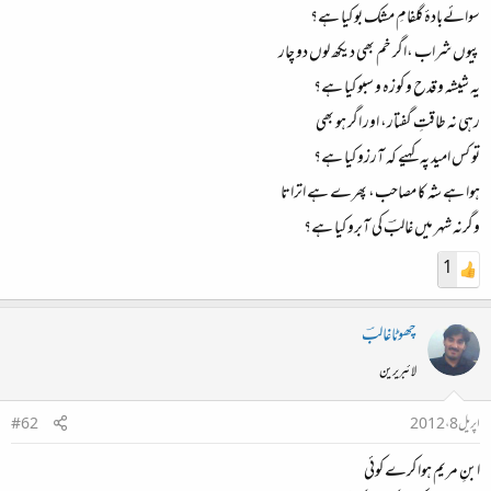
سوائےبادۂ گلفامِ مشک بو کیا ہے؟
پیوں شراب ،اگر خم بھی دیکھ لوں دو چار
یہ شیشہ و قدح و کوزہ و سبو کیا ہے؟
رہی نہ طاقتِ گفتار، اور اگر ہو بھی
تو کس امید پہ کہیے کہ آرزو کیا ہے؟
ہوا ہے شہ کا مصاحب، پھرے ہے اتراتا
وگرنہ شہر میں غالبؔ کی آبرو کیا ہے؟
1
چھوٹاغالبؔ
لائبریرین
اپریل 8، 2012
#62
ابنِ مریم ہوا کرے کوئی