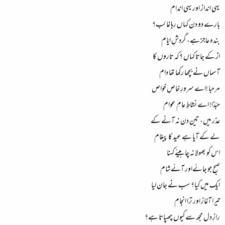
یہی انداز اور یہی اندام
بارے دو دن کہاں رہا غائب؟
بندہ عاجز ہے، گردشِ ایّام
اڑ کے جاتا کہاں ؟کہ تاروں کا
آسماں نے بچھا رکھا تھا دام
مرحبا !اے سرورِ خاصِ خواص
حبّذا! اے نشاطِ عامِ عوام
عذر میں، تین دن نہ آنے کے
لے کے آیا ہے عید کا پیغام
اس کو بھولا نہ چاہیئے کہنا
صبح جو جائےاور آئےشام
ایک میں کیا؟ سب نے جان لیا
تیرا آغاز اور ترا انجام
رازِ دل مجھ سے کیوں چھپاتا ہے؟