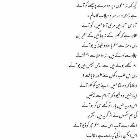
کچھ کہہ نہ سکوں، پر وہ مرے پوچھنے کو آئے
ہے زلزلہ و صرصر و سیلاب کا عالم٭
آنا ہی سمجھ میں مری آتا نہیں، گو آئے
ظاہر ہے کہ گھبرا کے نہ بھاگیں گے نکیرین
ہاں، منہ سے مگر بادۂ دو شینہ کی بو آئے
جلاّد سے ڈرتے ہیں، نہ واعظ سے جھگڑتے
ہم سمجھے ہوئے ہیں اسے ،جس بھیس میں جو آئے
ہاں اہلِ طلب، کون سنے طعنۂ نا یافت؟
دیکھا کہ وہ ملتا نہیں ،اپنے ہی کو کھو آئے
اپنا نہیں وہ شیوہ کہ آرام سے بیٹھیں
اس در پہ نہیں بار، تو کعبے ہی کو ہو آئے
کی ہم نفسوں نے اثرِ گریہ میں، تقریر
اچّھے رہے آپ اس سے، مگر مجھ کو ڈبو آئے
اس انجمنِ ناز کی کیا بات ہے، غالبؔ!