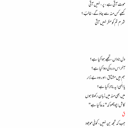
موت آتی ہے، پر ،نہیں آتی
کعبے کس منہ سے جاؤ گے، غالبؔ ؟
شرم تم کو مگر نہیں آتی
دلِ ناداں ،تجھے ہوا کیا ہے؟
آخر اس درد کی دوا کیا ہے؟
ہم ہیں مشتاق ،اور وہ بےزار
یا الٰہی! یہ ماجرا کیا ہے؟
میں بھی منہ میں زبان رکھتا ہوں
کاش! پوچھو کہ" مدّعا کیا ہے"
ق
جب کہ تجھ بن نہیں، کوئی موجود