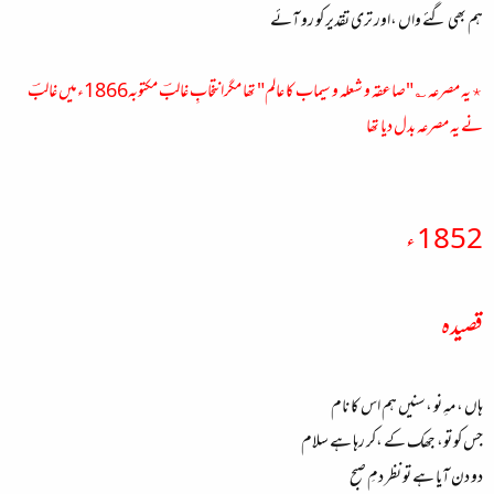
ہم بھی گئے واں ،اور تری تقدیر کو رو آئے
٭یہ مصرعہ ؎ "صاعقہ و شعلہ و سیماب کا عالم" تھا مگرانتخابِ غالبؔ مکتوبہ1866ءمیں غالبؔ
نے یہ مصرعہ بدل دیا تھا
1852 ء
قصیدہ
ہاں ، مہِ نو ،سنیں ہم اس کا نام
جس کو تو، جھک کے ،کر رہا ہے سلام
دو دن آیا ہے تو نظر دمِ صبح