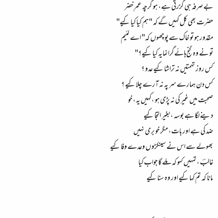
بے صرفہ ہی گزرتی ہے، ہو گرچہ عمرِ خضر
حضرت بھی کل کہیں گے کہ "ہم کیا کیا کیے"
مقدور ہو تو خاک سے پوچھوں کہ" اے لئیم
تو نے وہ گنج‌ہائےگرانمایہ کیا کیے؟"
کس روز تہمتیں نہ تراشا کیے عدو ؟
کس دن ہمارے سر پہ نہ آرے چلا کیے ؟
صحبت میں غیر کی نہ پڑی ہو ،کہیں یہ، خو
دینے لگا ہے بوسہ ،بغیر التجا کیے
ضد کی ہے اور بات، مگر خو بری نہیں
بھولے سے اس نے سینکڑوں وعدے وفا کیے
غالبؔ ،تمہیں کہو کہ ملے گا جواب کیا
مانا کہ تم کہا کیے اور وہ سنا کیے