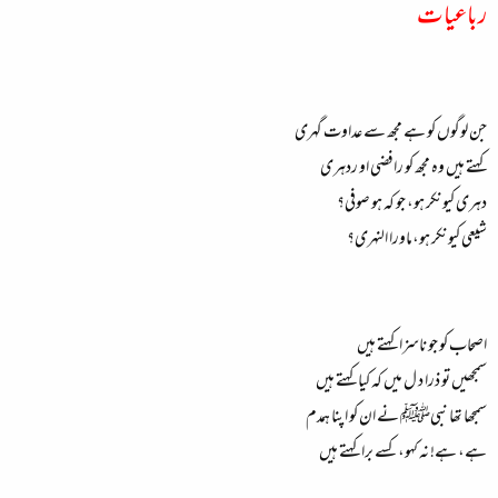
رباعیات
جن لوگوں کو ہے مجھ سے عداوت گہری
کہتے ہیں وہ مجھ کو رافضی او ردہری
دہری کیونکر ہو، جو کہ ہو صوفی؟
شیعی کیونکر ہو،ماورا النہری؟
اصحاب کو جو ناسزا کہتے ہیں
سمجھیں تو ذرا د ل میں کہ کیا کہتے ہیں
سمجھا تھا نبیﷺ نے ان کو اپنا ہمدم
ہے، ہے! نہ کہو، کسے برا کہتے ہیں