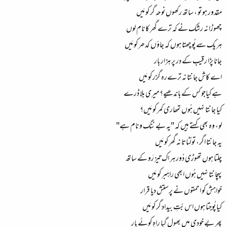
مقدور ہو تو ، ساتھ رکھوں نوحہ گر کو مَیں
چھوڑا نہ رشک نے کہ ترے گھر کا نام لوں
ہر یک سے پُوچھتا ہوں کہ جاؤں کدھر کو مَیں
جانا پڑا رقیب کے در پر ہزار بار
اے کاش جانتا نہ ترےرہ گزر کو مَیں
ہے کیاجو کس کے باندھیے؟ میری بلا ڈرے
کیا جانتا نہیں ہُوں تمھاری کمر کو مَیں؟
لو، وہ بھی کہتے ہیں کہ "یہ بے ننگ و نام ہے"
یہ جانتا اگر، تو لُٹاتا نہ گھر کو مَیں
چلتا ہوں تھوڑی دُور ہر اک تیز رَو کے ساتھ
پہچانتا نہیں ہُوں ابھی راہبر کو مَیں
خواہش کو احمقوں نے پرستش دیا قرار
کیا پُوجتا ہوں اس بُتِ بیداد گر کو مَیں
پھر بے خودی میں بھول گیا راہِ کوئے یار