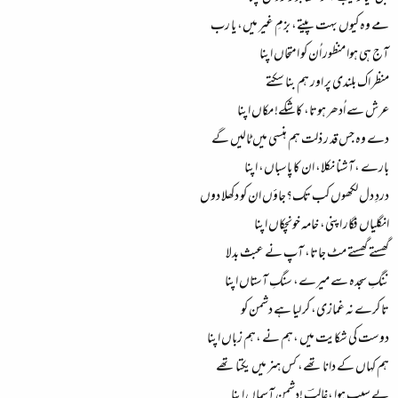
مے وہ کیوں بہت پیتے، بزمِ غیر میں، یا رب
آج ہی ہوا منظور اُن کو امتحاں اپنا
منظر اک بلندی پر اور ہم بنا سکتے
عرش سے اُدھر ہوتا، کاشکے! مکاں اپنا
دے وہ جس قد ر ذلت ہم ہنسی میں ٹالیں گے
بارے ،آشنا نکلا، ان کا پاسباں، اپنا
دردِ دل لکھوں کب تک؟جاؤں ان کو دکھلا دوں
انگلیاں فگار اپنی، خامہ خونچکاں اپنا
گھستے گھستے مٹ جاتا، آپ نے عبث بدلا
ننگِ سجدہ سے میرے، سنگِ آستاں اپنا
تا کرے نہ غمازی، کر لیا ہے دشمن کو
دوست کی شکایت میں ،ہم نے ،ہم زباں اپنا
ہم کہاں کے دانا تھے، کس ہنر میں یکتا تھے
بے سبب ہوا ،غالبؔ !دشمن آسماں اپنا