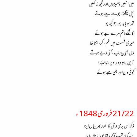
میں انہیں چھیڑوں اور کچھ نہ کہیں
چل نکلتے ،جو مے پیے ہوتے
قہر ہو یا بلا ہو، جو کچھ ہو
کاشکے! تم مرے لیے ہوتے
میری قسمت میں غم ،گر، اتنا تھا
دل بھی یا رب ،کئی دیے ہوتے
آ ہی جاتا وہ راہ پر، غالبؔ!
کوئی دن اور بھی جیے ہوتے
21/22 فروری 1848 ء
ذکر اس پری وش کا، اور پھر بیاں اپنا
بن گیا رقیب آخر، تھا جو راز داں اپنا