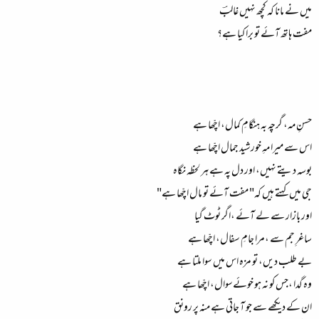
میں نے مانا کہ کچھ نہیں غالبؔ
مفت ہاتھ آئے تو برا کیا ہے؟
حسنِ مہ، گرچہ بہ ہنگامِ کمال، اچّھا ہے
اس سے میرا مہِ خورشید جمال اچّھا ہے
بوسہ دیتے نہیں، اور دل پہ ہے ہر لحظہ نگاہ
جی میں کہتے ہیں کہ" مفت آئے تو مال اچّھا ہے"
اور بازار سے لے آئے ،اگر ٹوٹ گیا
ساغرِ جم سے ،مرا جامِ سفال، اچّھا ہے
بے طلب دیں، تو مزہ اس میں سوا ملتا ہے
وہ گدا ،جس کو نہ ہو خوئےسوال، اچّھا ہے
ان کے دیکھے سے جو آ جاتی ہے منہ پر رونق