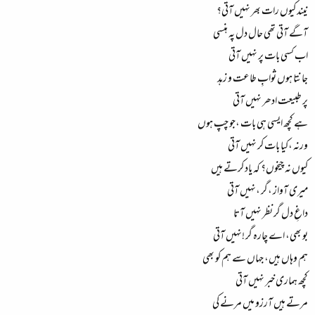
نیند کیوں رات بھر نہیں آتی؟
آگے آتی تھی حال دل پہ ہنسی
اب کسی بات پر نہیں آتی
جانتا ہوں ثوابِ طاعت و زہد
پر طبیعت ادھر نہیں آتی
ہے کچھ ایسی ہی بات ،جو چپ ہوں
ورنہ ،کیا بات کر نہیں آتی
کیوں نہ چیخوں؟ کہ یاد کرتے ہیں
میری آواز ،گر ،نہیں آتی
داغِ دل گر نظر نہیں آتا
بو بھی، اے چارہ گر !نہیں آتی
ہم وہاں ہیں، جہاں سے ہم کو بھی
کچھ ہماری خبر نہیں آتی
مرتے ہیں آرزو میں مرنے کی