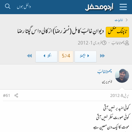
داخل ہوں
غالبیات
دیوانِ غالبؔ کامل (نسخہ رضاؔ) از کالی داس گپتا رضا
ٹائپنگ مکمل
ص
ت
چھوٹاغالبؔ
فروری 1، 2012
ا
ا
Last
First
پچھلا
4 از 5
اگلا
ح
ر
ب
ی
چھوٹاغالبؔ
ل
خ
لائبریرین
ڑ
ا
ی
ب
اپریل 8، 2012
#61
ت
کوئی امّید بر نہیں آتی
د
ا
کوئی صورت نظر نہیں آتی
ء
موت کا ایک دن معین ہے