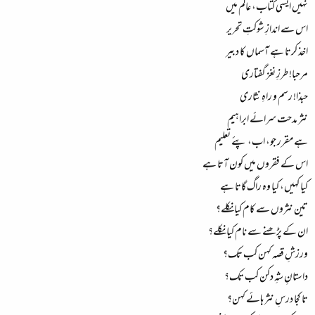
نہیں ایسی کتاب، عالم میں
اس سے اندازِ شوکتِ تحریر
اخذ کرتا ہے آسماں کا دبیر
مرحبا! طرزِ نغز گفتاری
حبذا! رسم و راہِ نثاری
نثر مدحت سرائے ابراہیم
ہے مقرر جو، اب، پئے تعلیم
اس کے فقروں میں کون آتا ہے
کیا کہیں، کیا وہ راگ گاتا ہے
تین نثروں سے کام کیا نکلے؟
ان کے پڑھنے سے نام کیا نکلے؟
ورزشِ قصہ کہن کب تک؟
داستانِ شہِ دکن کب تک؟
تا کجا درسِ نثر ہائے کہن؟