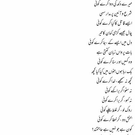
میرے دکھ کی دوا کرے کوئی
شرع و آئین پر مدار سہی
ایسے قاتل کا کیا کرے کوئی
چال جیسے کڑی کمان کا تیر
دل میں ایسے کے ،جا کرے کوئی
بات پر واں زبان کٹتی ہے
وہ کہیں اور سنا کرے کوئی
بک رہا ہوں جنوں میں کیا کیا کچھ
کچھ نہ سمجھے، خدا کرے کوئی
نہ سنو اگر برا کہے کوئی
نہ کہو، گر برا کرے کوئی
روک لو ،گر غلط چلے کوئی
بخش دو ،گر خطا کرے کوئی
کون ہے جو نہیں ہے حاجتمند؟