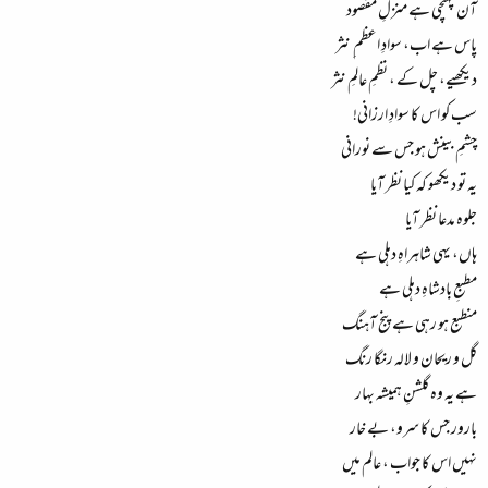
آن پہنچی ہے منزلِ مقصود
پاس ہے اب، سوادِ اعظم ِ نثر
دیکھیے، چل کے ، نظمِ عالمِ نثر
سب کو اس کا سوادِ ارزانی!
چشمِ بینش ہو جس سے نورانی
یہ تو دیکھو کہ کیا نظر آیا
جلوہ مدعا نظر آیا
ہاں، یہی شاہراہِ دہلی ہے
مطبعِ بادشاہِ دہلی ہے
منطبع ہو رہی ہے پنج آہنگ
گل و ریحان و لالہ رنگا رنگ
ہے یہ وہ گلشنِ ہمیشہ بہار
بارور جس کا سرو، بے خار
نہیں اس کا جواب ، عالم میں