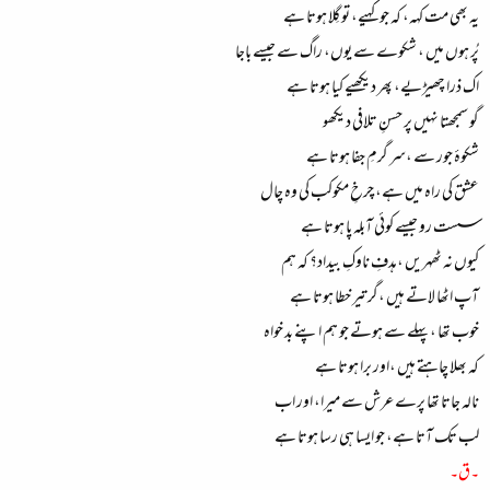
یہ بھی مت کہہ، کہ جو کہیے، تو گِلا ہوتا ہے
پُر ہوں میں ، شکوے سے یوں، راگ سے جیسے باجا
اک ذرا چھیڑیے، پھر دیکھیے کیا ہوتا ہے
گو سمجھتا نہیں پر حسنِ تلافی دیکھو
شکوۂ جور سے ،سر گرمِ جفا ہوتا ہے
عشق کی راہ میں ہے، چرخِ مکوکب کی وہ چال
سست رو جیسے کوئی آبلہ پا ہوتا ہے
کیوں نہ ٹھہریں ،ہدفِ ناوکِ بیداد؟ کہ ہم
آپ اٹھا لاتے ہیں ،گر تیر خطا ہوتا ہے
خوب تھا ،پہلے سے ہوتے جو ہم اپنے بد خواہ
کہ بھلا چاہتے ہیں ،اور برا ہوتا ہے
نالہ جاتا تھا پرے عرش سے میرا، اور اب
لب تک آتا ہے، جو ایسا ہی رسا ہوتا ہے
۔ق۔