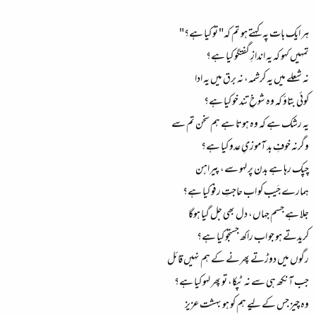
ہر ایک بات پہ کہتے ہو تم کہ" تو کیا ہے؟"
تمہیں کہو کہ یہ اندازِ گفتگو کیا ہے؟
نہ شعلے میں یہ کرشمہ، نہ برق میں یہ ادا
کوئی بتاؤ کہ وہ شوخِ تند خو کیا ہے؟
یہ رشک ہے کہ وہ ہوتا ہے ہم سخن تم سے
وگرنہ خوفِ بد آموزیِ عدو کیا ہے؟
چپک رہا ہے بدن پر لہو سے، پیراہن
ہمارے جَیب کو اب حاجتِ رفو کیا ہے؟
جلا ہے جسم جہاں، دل بھی جل گیا ہوگا
کریدتے ہو جو اب راکھ جستجو کیا ہے؟
رگوں میں دوڑتے پھرنے کے ہم نہیں قائل
جب آنکھ ہی سے نہ ٹپکا، تو پھر لہو کیا ہے؟
وہ چیز جس کے لیے ہم کو ہو بہشت عزیز