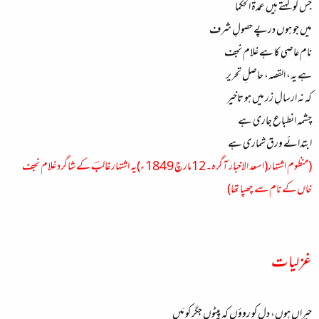
جس کو کہتے ہیں عمدۃ الحکما
میں جو ہوں درپے حصولِ شرف
نام عاصی کا ہے غلام نجف
ہے یہ، القصہ، حاصلِ تحریر
کہ نہ ارسالِ زر میں ہو تاخیر
چشمہ انطباع جاری ہے
ابتدائے ورق شماری ہے
(منظوم اشتہار(اسعد الاخبار آگرہ۔12مارچ 1849 ء)یہ اشتہار غالبؔ کے شاگرد غلام نجف
خاں کے نام سے چھپا تھا)
غزلیات
حیراں ہوں، دل کو روؤں کہ پیٹوں جگر کو مَیں