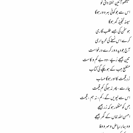
سیکھو آئینِ نکتہ دانی کو
اس سے جو کوئی بہرہ ور ہوگا
سینہ گنجینہ گہر ہوگا
ہو سخن کی جسے طلب گاری
کرے اس نسخے کی خریداری
آج جو دیدہ ور کرے درخواست
تین بھیجے رُپے، وہ بے کم و کاست
منطبع جب کے ہو چکے گی کتاب
زرِ قیمت کا اور ہوگا حساب
چار سے ،پھر نہ ہوگی کم قیمت
اس سے لیویں گے،کم، نہ ہم ، قیمت
جس کو منظور ہو کہ زر بھیجے
احسن اللہ خاں کے گھر بھیجے
وہ بہارِ ریاض و مہر و وفا