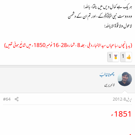
ہر یک ہے کمالِ دیں میں یکتا، باللہ!
وہ دوست نبی ﷺکے، اور تم ان کے دشمن
لا حول ولا قوۃ الا باللہ!
(یہ پانچوں رباعیاں سید الاخبار دہلی ، جلد 8 ، شمارہ28، 16 نومبر1850ء میں شائع ہوئی تھیں)
1
1
چھوٹاغالبؔ
لائبریرین
اپریل 8، 2012
#64
1851 ء