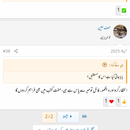
1
الف عین
لائبریرین
مئی 4، 2025
#38
جیہ نے کہا:
بابا جانی کیا ہے اس کا مستقبل ؟
انتظار کرو اور دیکھو۔ فائل تو میرے پاس ہے ہی، مفت کتب میں بھی فراہم کر دوں گا
1
1
First
پچھلا
2 از 2