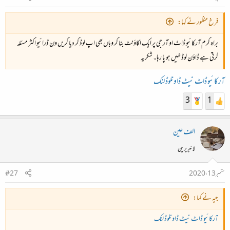
فرخ منظور نے کہا:
براہِ کرم آرکائیو ڈاٹ او آر جی پر ایک اکاؤنٹ بنا کر وہاں بھی اپ لوڈ کر دیا کریں ون ڈرائیو اکثر مسئلہ
کرتی ہے ڈاؤن لوڈ نہیں ہو پا رہا۔ شکریہ
آرکائیو ڈاٹ نیٹ ڈاونلوڈ لنک
3
1
الف عین
لائبریرین
ستمبر 13، 2020
#27
جیہ نے کہا:
آرکائیو ڈاٹ نیٹ ڈاونلوڈ لنک