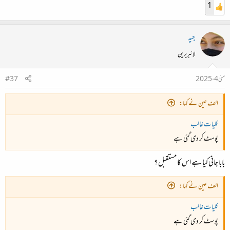
1
جیہ
لائبریرین
مئی 4، 2025
#37
الف عین نے کہا:
کلیات غالب
پوسٹ کر دی گئی ہے
بابا جانی کیا ہے اس کا مستقبل ؟
الف عین نے کہا:
کلیات غالب
پوسٹ کر دی گئی ہے