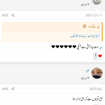
لائبریرین
دسمبر 21، 2021
#35
جیہ نے کہا:
آرکائیو ڈاٹ نیٹ ڈاونلوڈ لنک
جیہ
بہت یاد آتی ہے آپکی ❤️❤️❤️❤️❤️❤️
1
جیہ
لائبریرین
مئی 4، 2025
#36
حق تو یوں ہے کہ حق ادا نہ ہوا