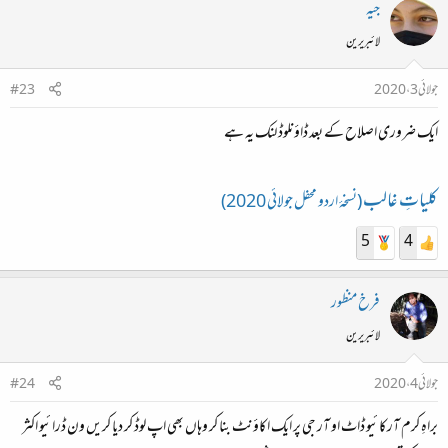
جیہ
لائبریرین
جولائی 3، 2020
#23
ایک ضروری اصلاح کے بعد ڈاؤنلوڈ لنک یہ ہے
کلیاتِ غالب
(نسخۂ اردو محفل جولائی 2020)
5
4
فرخ منظور
لائبریرین
جولائی 4، 2020
#24
براہِ کرم آرکائیو ڈاٹ او آر جی پر ایک اکاؤنٹ بنا کر وہاں بھی اپ لوڈ کر دیا کریں ون ڈرائیو اکثر