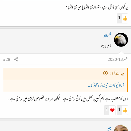
یہ کون سی فائل ہے، تمہاری والی یا میری والی؟
1
شمشاد
لائبریرین
ستمبر 13، 2020
#28
جیہ نے کہا:
آرکائیو ڈاٹ نیٹ ڈاونلوڈ لنک
اس کا مطلب ہے اُم گبین محفل میں آتی رہتی ہے۔ لیکن صرف مخصوص لڑی میں رہتی ہے۔
1
1
جیہ