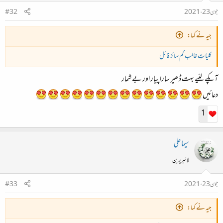
جون 23، 2021
#32
جیہ نے کہا:
کلیاتِ غالب کم سائز فائل
آپکے لئیے بہت ڈھیر سارا پیار اور بے شمار
دعائیں
1
سیما علی
لائبریرین
جون 23، 2021
#33
جیہ نے کہا: