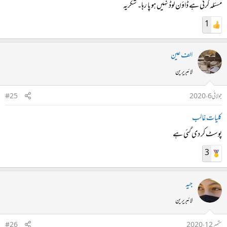
مسئلہ کرتی ہے ڈاؤن لوڈ نہیں ہو پا رہا۔ شکریہ
1
الف عین
لائبریرین
جولائی 6، 2020
#25
کلیات غالب
پوسٹ کر دی گئی ہے
3
جیہ
لائبریرین
ستمبر 12، 2020
#26