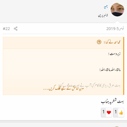
جیہ
لائبریرین
نومبر 5، 2019
#22
محمداحمد نے کہا:
زبردست !
ماشاء اللہ ماشاءاللہ!
بہت عرق ریزی کا کام کیا آپ نے اور بہت خوب کیا!
مزید نمائش کے لیے کلک کریں۔۔۔
بہت شکریہ جناب
ماشاءاللہ ! بہت بہت مبارکباد قبول کیجے۔
1
1