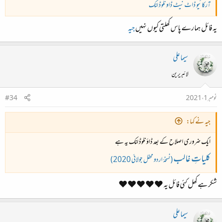
آرکائیو ڈاٹ نیٹ ڈاونلوڈ لنک
یہ فائل ہمارے پاس کھلتی کیوں نہیں
جیہ
سیما علی
لائبریرین
نومبر 1، 2021
#34
جیہ نے کہا:
ایک ضروری اصلاح کے بعد ڈاؤنلوڈ لنک یہ ہے
کلیاتِ غالب
(نسخۂ اردو محفل جولائی 2020)
شکر ہے کھل کئی فائل یہ ❤️❤️❤️❤️❤️
سیما علی