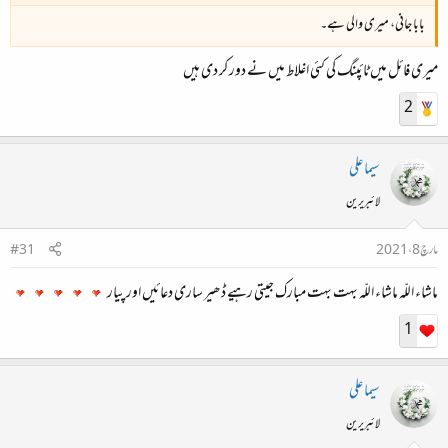
بابا جانی، میری والی ہے۔
میری فائل میں ٹائپنگ کی کئی اغلاط میں نے دور کر دی ہیں
2
سیما علی
لائبریرین
مارچ 8، 2021
#31
ماشاء اللّہ ماشاء اللّہ بہت بہت مبارک جیتی رہیے ڈھیر ساری دعائیں اور پیار
1
سیما علی
لائبریرین