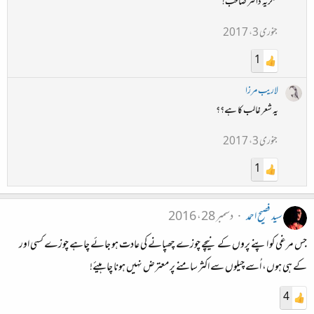
شکریہ ڈاکٹر صاحب!
جنوری 3، 2017
1
لاریب مرزا
یہ شعر غالب کا ہے؟؟
جنوری 3، 2017
1
سید فصیح احمد
دسمبر 28، 2016
جس مرغی کو اپنے پروں کے نیچے چوزے چھپانے کی عادت ہو جائے چاہے چوزے کسی اور
کے ہی ہوں، اُسے چیلوں سے اکثر سامنے پر معترض نہیں ہونا چاہیئے!
4