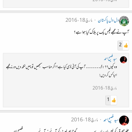
مارچ 18، 2016
دل دل پاکستان
مارچ 18، 2016
آپ نے مجھے فیس بک پر بلاک کیا ہوا ہے؟
2
سید فصیح احمد
وہ کیوں؟؟ :/ ۔۔۔۔۔۔۔ آپ کی آئی ڈی کیا ہے؟ اگر مناسب سمجھیں تو یہیں لکھ دیں ورنہ مجھے
انباکس کر دیں!
مارچ 18، 2016
1
سید فصیح احمد
مارچ 18، 2016
چلو ہم قید کر لیں ابر سارے ۔۔۔۔۔۔۔ گھٹا پھر لوٹ کر آئے نہ آئے ۔۔۔۔۔۔ فصیح احمد