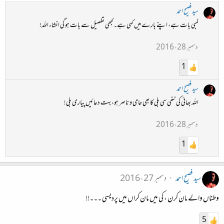
سید فصیح احمد
لمبی بات ہے، اپنے بارے میں کہی ہے۔ کبھی تفصیل سے بات ہو گی انشاء اللہ!
دسمبر 28، 2016
1
سید فصیح احمد
اللہ بھائی کی ننھی سی بلی کا بھی حامی و ناصر ہو، بہت دعائیں پیاری بلی!
دسمبر 28، 2016
1
سید فصیح احمد
دسمبر 27، 2016
وطناں والے مان کرن ، کی میں مان کراں میں پردیسی ۔۔۔!!
5