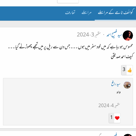
کوائف نامے کے مراسلے
مراسلے
تعارف
سید فصیح احمد
ستمبر 3، 2024
محسوس ہو رہا ہے کہ میں خود سفر میں ہوں ۔۔۔ جس دن سے ریل پر میں تجھے چھوڑنے گیا ۔۔۔
کیف احمد صدیقی
3
سید رافع
واہ
ستمبر 4، 2024
1