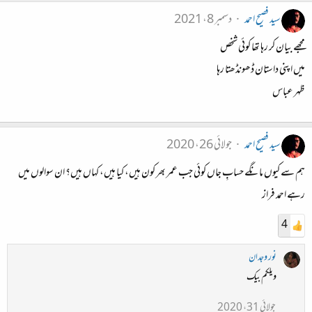
سید فصیح احمد
دسمبر 8، 2021
مجھے بیان کر رہا تھا کوئی شخص
میں اپنی داستان ڈھونڈھتا رہا
ظہر عباس
سید فصیح احمد
جولائی 26، 2020
ہم سے کیوں مانگے حسابِ جاں کوئی جب عمر بھر کون ہیں، کیا ہیں، کہاں ہیں؟ ان سوالوں میں
رہے احمد فراز
4
نور وجدان
ویلکم بیک
جولائی 31، 2020