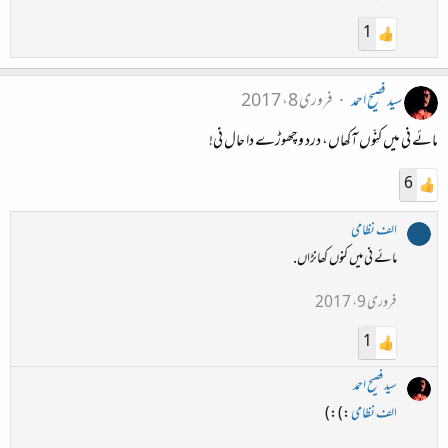
1
سید فصیح احمد
فروری 8، 2017
مائے نی میں کنِّوں آکھاں، درد وچھوڑے دا حال نی!
6
الف نظامی
مائے نی میں کنوں کھانڑاں.
فروری 9، 2017
1
سید فصیح احمد
الف نظامی
:) :)