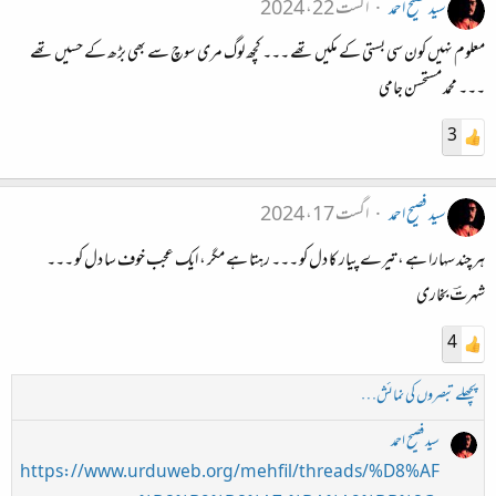
سید فصیح احمد
اگست 22، 2024
معلوم نہیں کون سی بستی کے مکیں تھے ۔۔۔ کچھ لوگ مری سوچ سے بھی بڑھ کے حسیں تھے
۔۔۔ محمد مستحسن جامی
3
سید فصیح احمد
اگست 17، 2024
ہر چند سہارا ہے ، تیرے پیار کا دل کو ۔۔۔ رہتا ہے مگر ، ایک عجب خوف سا دل کو ۔۔۔
شہرتؔ بخاری
4
پچھلے تبصروں کی نمائش…
سید فصیح احمد
https://www.urduweb.org/mehfil/threads/%D8%AF