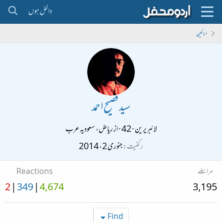
داخل ہوں
اراکین
سید فصیح احمد
لائبریرین
·
42
·
از
ریاض، سعودیہ عرب
رکنیت
جنوری 2، 2014
مراسلے
Reactions
2
349
4,674
3,195
Find