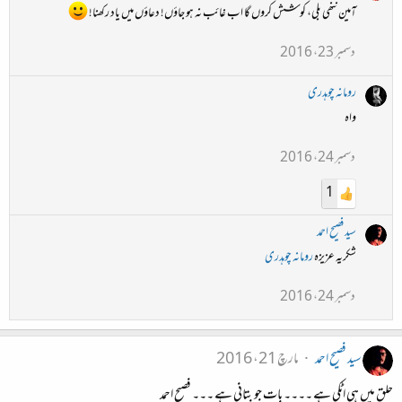
آمین ننھی بلی، کوشش کروں گا اب غائب نہ ہو جاؤں! دعاؤں میں یاد رکھنا!
دسمبر 23، 2016
رومانہ چوہدری
واہ
دسمبر 24، 2016
1
سید فصیح احمد
شکریہ عزیزہ
رومانہ چوہدری
دسمبر 24، 2016
سید فصیح احمد
مارچ 21، 2016
حلق میں ہی اٹکی ہے ۔۔۔۔ بات جو بتانی ہے ۔۔۔ فصیح احمد