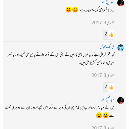
سید فصیح احمد
یہ والا شعر امی کو بہت پسند ہے!
جنوری 3، 2017
2
نیرنگ خیال
کیا ستم ظریفی ہے کہ یہ غزل پہلی بار میں نے اپنی امی کے توجہ دلانے پر ہی سنی تھی۔ اور یہ شعر
میری والدہ بھی اکثر پڑھتی ہیں۔
جنوری 3، 2017
2
سید فصیح احمد
میں نے تو یارم اردو ادب میں قدم ہی ماں کی وجہ سے رکھا اس لیئے اردو زبان سے دوہری محبت
ہے
جنوری 3، 2017