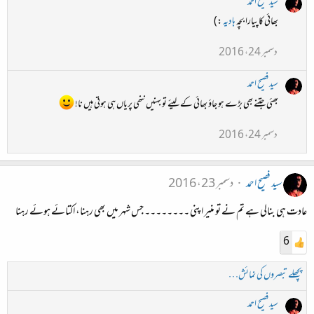
سید فصیح احمد
بھائی کا پیارا بچہ
ہادیہ
:)
دسمبر 24، 2016
سید فصیح احمد
بھئی جتنے بھی بڑے ہو جاؤ بھائی کے لیئے تو بہنیں ننھی پریاں ہی ہوتی ہیں نا!
دسمبر 24، 2016
سید فصیح احمد
دسمبر 23، 2016
عادت ہی بنالی ہے تم نے تو منیر اپنی ۔۔۔۔۔۔۔۔ جس شہر میں بھی رہنا، اکتائے ہوئے رہنا
6
پچھلے تبصروں کی نمائش…
سید فصیح احمد