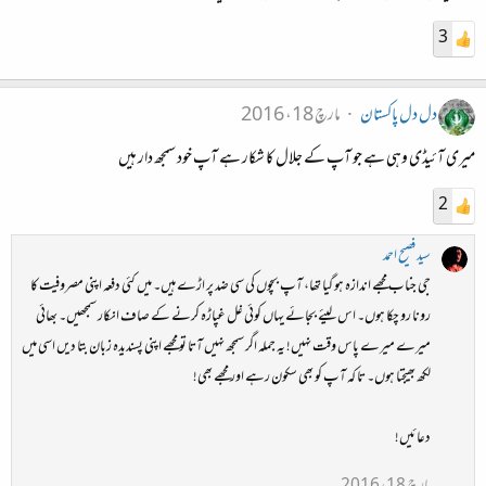
3
دل دل پاکستان
مارچ 18، 2016
میری آئیڈی وہی ہے جو آپ کے جلال کا شکار ہے آپ خود سمجھ دار ہیں
2
سید فصیح احمد
جی جناب مجھے اندازہ ہو گیا تھا، آپ بچوں کی سی ضد پر اڑے ہیں۔ میں کئی دفعہ اپنی مصروفیت کا
رونا رو چکا ہوں۔ اس لیئے بجائے یہاں کوئی غل غپاڑہ کرنے کے صاف انکار سمجھیں۔ بھائی
میرے میرے پاس وقت نہیں! یہ جملہ اگر سمجھ نہیں آتا تو مجھے اپنی پسندیدہ زبان بتا دیں اسی میں
لکھ بھیجتا ہوں۔ تا کہ آپ کو بھی سکون رہے اور مجھے بھی!
دعائیں!