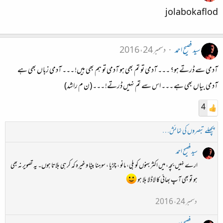
jolabokaflod
سید فصیح احمد
دسمبر 24، 2016
آدمی سے ڈرتے ہو؟ ۔۔۔ آدمی تو تم بھی ہو آدمی تو ہم بھی ہیں! ۔۔۔ آدمی زباں بھی ہے
آدمی بیاں بھی ہے ۔۔۔ اس سے تم نہیں ڈرتے! ۔۔۔ (ن م راشد)
4
پچھلے تبصروں کی نمائش…
سید فصیح احمد
ارے نہیں بچہ، میں اکثر بہنوں کو بلی، مانو ، چڑیا ، سوہنا بیٹا وغیرہ کہ کر ہی بلاتا ہوں۔ یہ تصویر نہ بھی
ہو تو بھی آپ بھائی کا لاڈلا بلا ہو
دسمبر 24، 2016