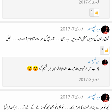
فروری 9، 2017
1
سید فصیح احمد
فروری 7، 2017
شوق والوں کی حزیں محفلِ شب میں اب بھی ۔۔۔ آمدِ صبح کی صورت ترا نام آتا ہے ۔۔۔ فیضؔ
7
سید فصیح احمد
چلو اب اسی خوشی میں جلدی سے مٹھائی لا کر بچوں میں تقسیم کرو
فروری 8، 2017
سید فصیح احمد
فروری 7، 2017
کچھ تو مرے پندارِ محبت کا بھرم رکھ ۔۔۔ تُو بھی تَو کبھی مجھ کو منانے کے لئے آ۔۔۔ ! ( احمد فرازؔ )