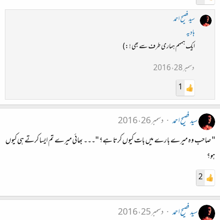
سید فصیح احمد
ہادیہ
ایک ہممم ہماری طرف سے بھی ! :)
دسمبر 28، 2016
1
سید فصیح احمد
دسمبر 26، 2016
" صاحب وہ میرے بارے میں بات کیوں کرتا ہے؟ "۔۔۔ بھائی میرے تم ایسا کرتے ہی کیوں
ہو؟
2
سید فصیح احمد
دسمبر 25، 2016