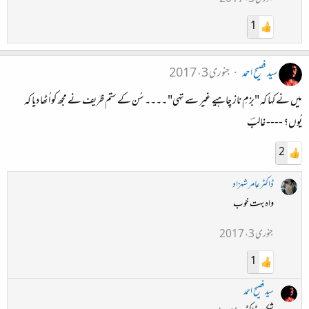
1
سید فصیح احمد
جنوری 3، 2017
میں نے کہا کہ "بزمِ ناز چاہیے غیر سے تہی" ۔۔۔۔ سُن کے ستم ظریف نے مجھ کو اُٹھا دیا کہ
یُوں؟ ---- غالبؔ
2
ڈاکٹرعامر شہزاد
واہ بہت خوب
جنوری 3، 2017
1
سید فصیح احمد