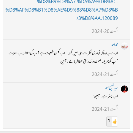
%D8%B9%D8%A7-%DA%A9%DB%8C-
%D8%AF%D8%B1%D8%AE%D9%88%D8%A7%D8%B
3%D8%AA.120089/
اگست 20، 2024
محمداحمد
ارے یہ دھاگہ تو مری نظر سے ہی نہیں گزرا۔ اب کیسی طبعیت ہے آپ کی؟ اللہ رب العزت
آپ کو بھرپور صحت و تندرستی عطا فرمائے۔ آمین
اگست 21، 2024
سید فصیح احمد
اب بہتر ہے۔ آمین!
اگست 21، 2024
1