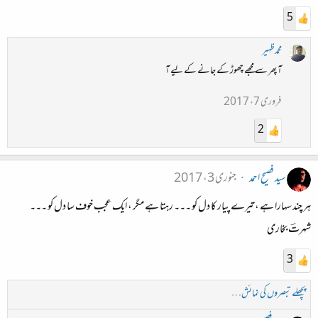
5
محمدظہیر
آ پھر سے مجھے چھوڑ کے جانے کے لیے آ
فروری 7، 2017
2
سید فصیح احمد
جنوری 3، 2017
ہر چند سہارا ہے ، تیرے پیار کا دل کو ۔۔۔ رہتا ہے مگر ، ایک عجب خوف سا دل کو ۔۔۔
شہرتؔ بخاری
3
پچھلے تبصروں کی نمائش…