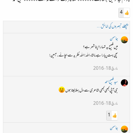
4
پچھلے تبصروں کی نمائش…
جاسمن
ہیں فصیح یہ تمہارا اپنا شعر ہے؟
سچی بہت پیارا ہے ماشاءاللہ! اللہ نظرِ بد سے بچائے۔ آمین!
مارچ 18، 2016
سید فصیح احمد
جی آپی کبھی کبھی شاعری سے دل بہلا لیتا ہوں
مارچ 18، 2016
1
جاسمن