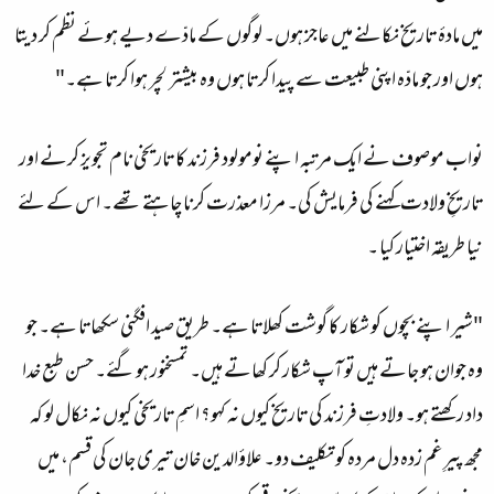
میں مادۂ تاریخ نکالنے میں عاجز ہوں۔ لوگوں کے مادّے دیے ہوئے نظم کر دیتا
ہوں اور جو مادّہ اپنی طبیعت سے پیدا کرتا ہوں وہ بیشتر لچر ہوا کرتا ہے۔"
نواب موصوف نے ایک مرتبہ اپنے نومولود فرزند کا تاریخی نام تجویز کرنے اور
تاریخِ ولادت کہنے کی فرمایش کی۔ مرزا معذرت کرنا چاہتے
تھے۔ اس کے لئے
نیا طریقہ اختیار کیا ۔
"شیر اپنے بچوں کو شکار کا گوشت کھلاتا ہے۔ طریق صید افگنی سکھاتا ہے۔ جو
وہ جوان ہو جاتے ہیں تو آپ شکار کر کھاتے ہیں۔ تم
سخنور ہو گئے۔ حسن طبع خدا
داد رکھتے ہو۔ ولادتِ فرزند کی تاریخ کیوں نہ کہو؟ اسمِ تاریخی کیوں نہ نکال لو کہ
مجھ پیرِ غم زدہ دل مردہ کو تکلیف دو۔ علاؤالدین خان تیری جان کی قسم، میں