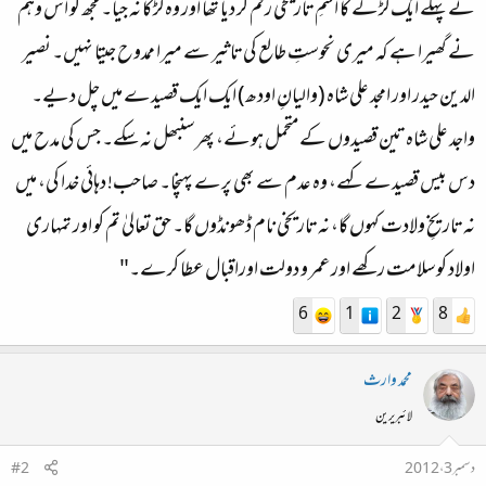
نے پہلے ایک لڑکے کا اسمِ تاریخی رقم کر دیا تھا اور وہ لڑکا نہ جیا۔ مجھ کو اس وہم
نے گھیرا ہے کہ میری نحوستِ طالع کی تاثیر سے میرا ممدوح جیتا نہیں۔ نصیر
الدین حیدر اور امجد علی شاہ (والیانِ اودھ) ایک ایک قصیدے میں چل دیے۔
واجد علی شاہ تین قصیدوں کے متحمل ہوئے، پھر سنبھل نہ سکے۔ جس کی مدح میں
دس بیس قصیدے کہے، وہ عدم سے بھی پرے پہنچا۔ صاحب! دہائی خدا کی، میں
نہ تاریخِ ولادت کہوں گا، نہ تاریخی نام ڈھونڈوں گا۔ حق تعالیٰ تم کو اور تمہاری
اولاد کو سلامت رکھے اور عمر و دولت اوراقبال عطا کرے۔"
6
1
2
8
محمد وارث
لائبریرین
دسمبر 3، 2012
#2