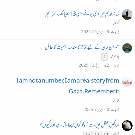
زمانہ قدیم میں دی جانے والی 13 بھیانک سزائیں
کعنان
جوابات
3
اپریل 16، 2025
عمران خان کے لیے 22 کا ہندسہ اہمیت کا حامل
جاسم محمد
2
جوابات
22
اپریل 13، 2025
I am not a number, I am a real story from
Gaza. Remember it
محمداحمد
جوابات
0
اپریل 7، 2025
اراکینِ محفل میں سے آپکو کون اچھا لگتا ہے اور کیوں؟
شمشاد
15
14
13