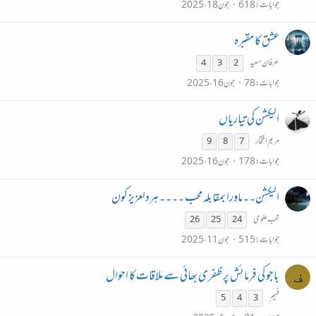
جوابات
618
جون 18، 2025
عشق کا مقبرہ
عرفان سعید
4
3
2
جوابات
78
جون 16، 2025
الیکشن کی تیاریاں
مریم افتخار
9
8
7
جوابات
178
جون 16، 2025
الیکشن۔۔ماورا بمقابلہ محب ۔۔۔۔ہردلعزیز کون
محب علوی
26
25
24
جوابات
515
جون 11، 2025
باجو کی فرمائش پر ظفری بھائی سے ملاقات کا احوال
ف
فہیم
5
4
3