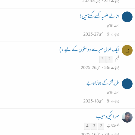
جوابات
81
جون 4، 2025
انائے علمیہ کسے کہتے ہیں؟
الف نظامی
جوابات
6
مئی 27، 2025
ایک غزل میرے دوستوں کے لیے :)
ف
فہیم
3
2
جوابات
56
مئی 26، 2025
طرزِ فکر کے دو زاویے
الف نظامی
جوابات
8
مئی 18، 2025
سرائیکی وسیب
چھوٹاغالبؔ
4
3
2
جوابات
73
مئی 16، 2025