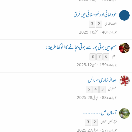
خود نمائی اور خود ستائی میں فرق
الف نظامی
3
2
جوابات
40
مئی 16، 2025
مسجد میں جوتی چور سے جوتی بچانے کا انوکھا طریقہ:
نیلم
8
7
6
جوابات
159
مئی 12، 2025
بعد از شادی مسائل
عسکری
5
4
3
جوابات
88
اپریل 28، 2025
آسان حل۔۔۔۔۔۔۔
قرۃالعین اعوان
3
2
جوابات
57
اپریل 27، 2025