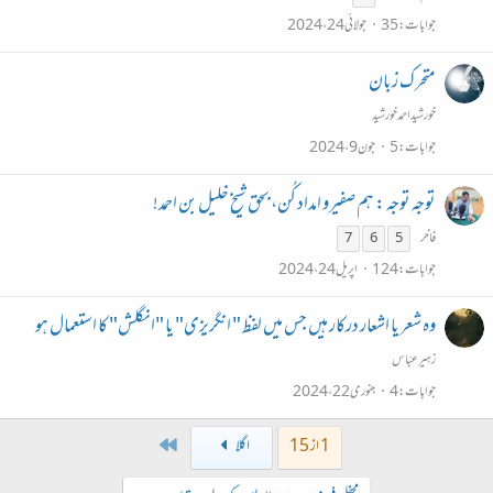
جوابات
35
جولائی 24، 2024
متحرک زبان
خورشیداحمدخورشید
جوابات
5
جون 9، 2024
توجہ توجہ : ہم صفیرو امداد کُن، بحق شیخ خلیل بن احمد!
فاخر
7
6
5
جوابات
124
اپریل 24، 2024
وہ شعر یا اشعار درکار ہیں جس میں لفظ " انگریزی" یا "انگلش" کا استعمال ہو
زہیر عبّاس
جوابات
4
جنوری 22، 2024
Last
1 از 15
اگلا