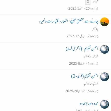
محمداحمد
2
جوابات
20
مئی 5، 2025
چائے سے متعلق لطیفے، اشعار، اقتباسات وغیرہ
جاسمن
جوابات
7
اپریل 16، 2025
احسن تقویم - (آخری قسط)
خورشیداحمدخورشید
جوابات
1
مارچ 8، 2025
احسن تقویم (قسط - 2)
خورشیداحمدخورشید
جوابات
5
فروری 28، 2025
محدود اور لامحدود