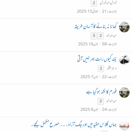
خورشیداحمدخورشید
2
جوابات
21
جولائی 15، 2025
کھانا نہ بنانے کا آسان طریقہ
عبداللہ محمد
3
2
جوابات
58
جون 16، 2025
نیند کیوں رات بھر نہیں آتی
مریم افتخار
2
جوابات
22
جون 7، 2025
فورم کا نشہ ہو گیا ہے
عبداللہ محمد
2
جوابات
24
جون 6، 2025
جہاں گلاس مقیّد ہیں اور جگ آزاد ۔۔۔ مصرع مکمل کیجے۔