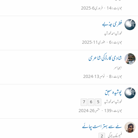
جوابات
14
فروری 6، 2025
فطری جذبے
خورشیداحمدخورشید
جوابات
6
جنوری 11، 2025
شادی کارڈ کی شاعری
ابو یاسر
جوابات
8
نومبر 13، 2024
پوشیدہ سبق
خورشیداحمدخورشید
7
6
5
جوابات
139
ستمبر 26، 2024
مَے سے بہتر است چائے
فہیم ملک جوگی
2