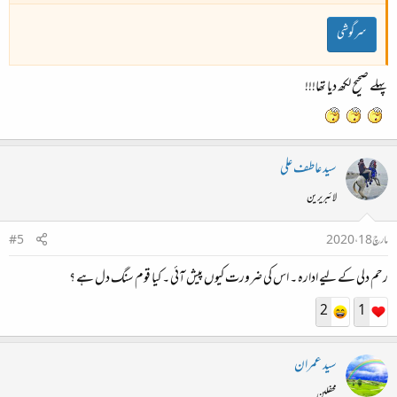
سرگوشی
پہلے صحیح لکھ دیا تھا!!!
سید عاطف علی
لائبریرین
مارچ 18، 2020
#5
رحم دلی کے لیے ادارہ ۔ اس کی ضرورت کیوں پیش آئی ۔ کیا قوم سنگ دل ہے ؟
2
1
سید عمران
محفلین