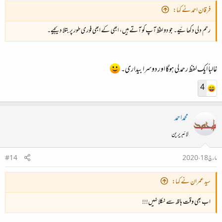
فرقان احمد نے کہا:
رحم دلی دکھائیے۔ جو دو لفظ آپ کو آتے ہیں، ابھی کے ابھی فوری طور پر بتلا دیجیے۔
غالباً ایک لفظ رحمدلی ہوگا اور دوسرا بیداری۔
4
محمداحمد
لائبریرین
مارچ 18، 2020
#14
سید عمران نے کہا:
اب بھی وقت ہاتھ سے نکلا نہیں!!!