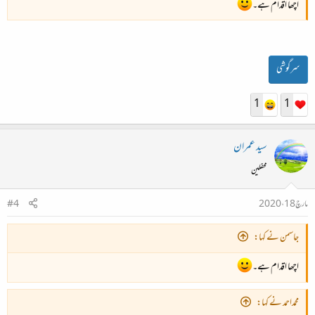
اچھا اقدام ہے۔
سرگوشی
1
1
سید عمران
محفلین
مارچ 18، 2020
#4
جاسمن نے کہا:
اچھا اقدام ہے۔
محمداحمد نے کہا: