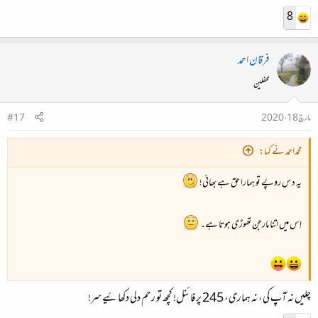
8
فرقان احمد
محفلین
مارچ 18، 2020
#17
محمداحمد نے کہا:
یہ دس روپے تو ہمارا حق ہے بھائی!
اِس میں اتنا مارجن تھوڑی ہوتا ہے۔
چلیں نہ آپ کی، نہ ہماری، 245 پر فائنل! کچھ تو رحم دلی دکھائیے سر!