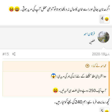
اگر عدنان بھائی اور اے خان کا حال نہ دیکھا ہوتا تو آدھی محفل آپ کی مرید ہوتی۔
4
فرقان احمد
محفلین
مارچ 18، 2020
#15
محمداحمد نے کہا:
دو انگریزی لفظ سیکھنے کے لئے زندگی بھر کی مریدی!
آپ ایک 250 روپے والی لغت ہی خرید لیں۔
کچھ رعایت فرمائیے! ہم 240 کی لینے کو تیار ہیں۔
5