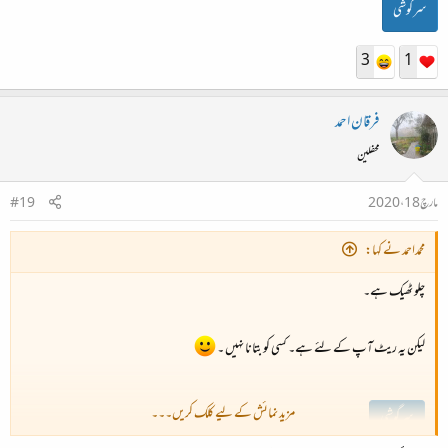
سرگوشی
3
1
فرقان احمد
محفلین
مارچ 18، 2020
#19
محمداحمد نے کہا:
چلو ٹھیک ہے۔
لیکن یہ ریٹ آپ کے لئے ہے۔ کسی کو بتانا نہیں ۔
مزید نمائش کے لیے کلک کریں۔۔۔
سرگوشی