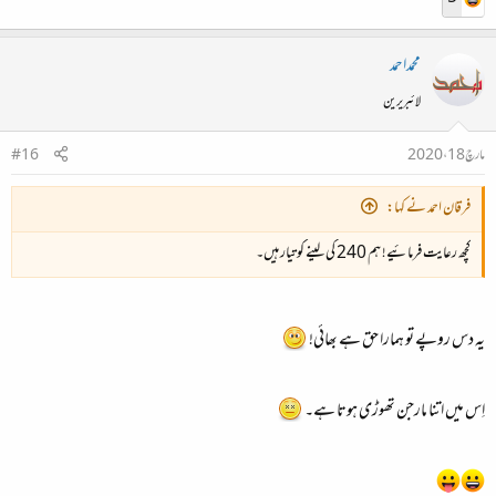
محمداحمد
لائبریرین
مارچ 18، 2020
#16
فرقان احمد نے کہا:
کچھ رعایت فرمائیے! ہم 240 کی لینے کو تیار ہیں۔
یہ دس روپے تو ہمارا حق ہے بھائی!
اِس میں اتنا مارجن تھوڑی ہوتا ہے۔