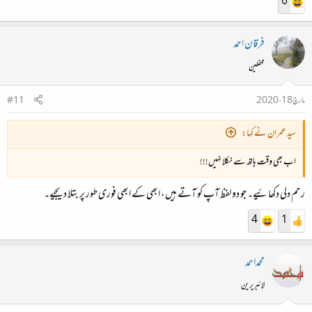
6
فرقان احمد
محفلین
مارچ 18، 2020
#11
سید عمران نے کہا:
اب بھی وقت ہاتھ سے نکلا نہیں!!!
رحم دلی دکھائیے۔ جو دو لفظ آپ کو آتے ہیں، ابھی کے ابھی فوری طور پر بتلا دیجیے۔
4
1
محمداحمد
لائبریرین