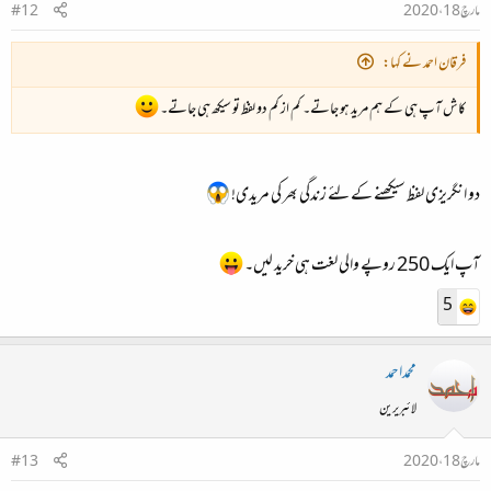
مارچ 18، 2020
#12
فرقان احمد نے کہا:
کاش آپ ہی کے ہم مرید ہو جاتے۔ کم از کم دو لفظ تو سیکھ ہی جاتے۔
دو انگریزی لفظ سیکھنے کے لئے زندگی بھر کی مریدی!
آپ ایک 250 روپے والی لغت ہی خرید لیں۔
5
محمداحمد
لائبریرین
مارچ 18، 2020
#13