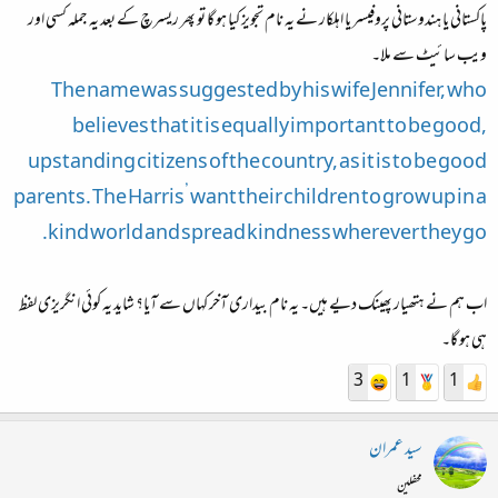
پاکستانی یا ہندوستانی پروفیسر یا اہلکار نے یہ نام تجویز کیا ہو گا تو پھر ریسرچ کے بعد یہ جملہ کسی اور
ویب سائیٹ سے ملا۔
The name was suggested by his wife Jennifer, who
believes that it is equally important to be good,
upstanding citizens of the country, as it is to be good
parents. The Harris’ want their children to grow up in a
kind world and spread kindness wherever they go.
اب ہم نے ہتھیار پھینک دیے ہیں۔ یہ نام بیداری آخر کہاں سے آیا؟ شاید یہ کوئی انگریزی لفظ
ہی ہو گا۔
3
1
1
سید عمران
محفلین