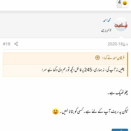
4
محمداحمد
لائبریرین
مارچ 18، 2020
#18
فرقان احمد نے کہا:
چلیں نہ آپ کی، نہ ہماری، 245 پر فائنل! کچھ تو رحم دلی دکھائیے سر!
چلو ٹھیک ہے۔
لیکن یہ ریٹ آپ کے لئے ہے۔ کسی کو بتانا نہیں ۔