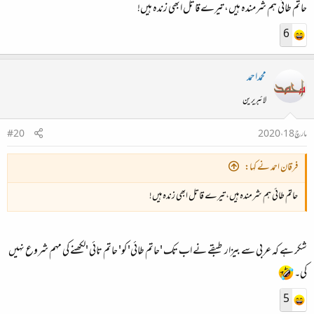
حاتم طائی ہم شرمندہ ہیں، تیرے قاتل ابھی زندہ ہیں!
6
محمداحمد
لائبریرین
مارچ 18، 2020
#20
فرقان احمد نے کہا:
حاتم طائی ہم شرمندہ ہیں، تیرے قاتل ابھی زندہ ہیں!
شکر ہے کہ عربی سے بیزار طبقے نے اب تک 'حاتم طائی' کو' حاتم تائی 'لکھنے کی مہم شروع نہیں
کی۔
5