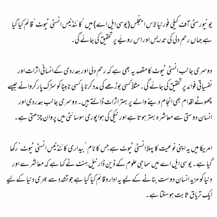
یونیورسٹی آف کیلی فورنیا لاس اینجلس (یوسی ایل اے) میں ’کائنڈنیس انسٹی ٹیوٹ‘ قائم کیا گیا
ہے جہاں رحم دلی کی تدریس اور اس رویّے پر تحقیق کی جائے گی۔
دوسری جانب انسٹی ٹیوٹ کا مقصد یہ بھی ہے کہ رحم دلی اور ہمدردی کےانسانی اثرات اور
نفسیاتی فوائد پر تحقیق کی جائے گی۔ مثلاً کسی بوڑھے کی مدد کرنا یا کسی نابینا کو سڑک پار کروانے جیسے
چھوٹے اقدام بھی انجام دینے والے پر بہتر اثرات ڈالتے ہیں۔ دوسری جانب ہمدردی اور
انسان دوستی سے معاشرہ بہتر ہوتا ہے اور نیکی کی ہوا پوری سوسائٹی میں پروان چڑھتی ہے۔
امریکا میں یہ اپنی نوعیت کا پہلا انسٹی ٹیوٹ ہے جس کا نام ’بیداری کائنڈنیس انسٹی ٹیوٹ‘ رکھا
گیا ہے۔ یو سی ایل اے میں سماجی علوم کے ڈین ڈارنیل ہنٹ نے کہا ہے کہ معاشرے اور
دنیا کو مزید انسان دوست بنانے کےلیے یہ ادارہ قائم کیا گیا ہے جو تشدد سے بھری دنیا کےلیے
ایک تریاق ثابت ہوسکتا ہے۔