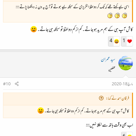
اسی لیے کہتے تھے کہ ٹک کر دو لفظ انگریزی کے سیکھ لیے ہوتے تو آج یہ دن نہ دیکھنا پڑتے!!!
کاش آپ ہی کے ہم مرید ہو جاتے۔ کم از کم دو لفظ تو سیکھ ہی جاتے۔
4
1
سید عمران
محفلین
مارچ 18، 2020
#10
فرقان احمد نے کہا:
کاش آپ ہی کے ہم مرید ہو جاتے۔ کم از کم دو لفظ تو سیکھ ہی جاتے۔
اب بھی وقت ہاتھ سے نکلا نہیں!!!