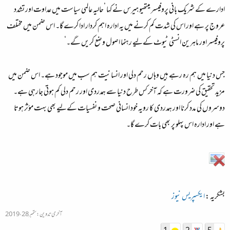
ادارے کے شریک بانی پروفیسر میتھیو ہیرس نے کہا ’حالیہ عالمی سیاست میں عداوت اور تشدد
عروج پر ہے اور اس کی شدت کم کرنے میں یہ ادارہ اہم کردار ادا کرے گا۔ اس ضمن میں مختلف
پروفیسر اور ماہرین انسٹی ٹیوٹ کےلیے رہنما اصول وضع کریں گے۔‘
جس دنیا میں ہم رہ رہے ہیں وہاں رحم دلی اور انسانیت ہم سب میں موجود ہے۔ اس ضمن میں
مزید تحقیق کی ضرورت ہے کہ آخر کس طرح دنیا سے ہمدردی اور رحم دلی کم ہوتی جارہی ہے۔
دوسروں کی مدد کرنا اور ہمدردی کا رویہ خود انسانی صحت و نفسیات کےلیے بھی بہت مؤثر ہوتا
ہے اور ادارہ اس پہلو پر بھی بات کرے گا۔
بشکریہ :
ایکسپریس نیوز
آخری تدوین:
ستمبر 28، 2019