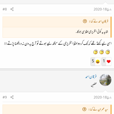
مارچ 18، 2020
#8
فرقان احمد نے کہا:
شاید یہ کوئی انگریزی لفظ ہی ہو گا۔
اسی لیے کہتے تھے کہ ٹک کر دو لفظ انگریزی کے سیکھ لیے ہوتے تو آج یہ دن نہ دیکھنا پڑتے!!!
5
1
فرقان احمد
محفلین
مارچ 18، 2020
#9
سید عمران نے کہا: