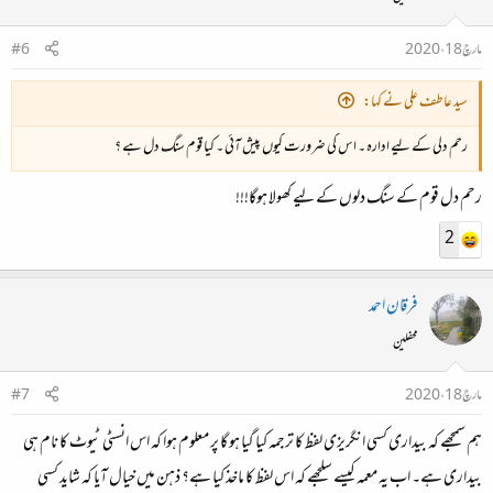
مارچ 18، 2020
#6
سید عاطف علی نے کہا:
رحم دلی کے لیے ادارہ ۔ اس کی ضرورت کیوں پیش آئی ۔ کیا قوم سنگ دل ہے ؟
رحم دل قوم کے سنگ دلوں کے لیے کھولا ہوگا!!!
2
فرقان احمد
محفلین
مارچ 18، 2020
#7
ہم سمجھے کہ بیداری کسی انگریزی لفظ کا ترجمہ کیا گیا ہو گا پر معلوم ہوا کہ اس انسٹی ٹیوٹ کا نام ہی
بیداری ہے۔ اب یہ معمہ کیسے سلجھے کہ اس لفظ کا ماخذ کیا ہے؟ ذہن میں خیال آیا کہ شاید کسی