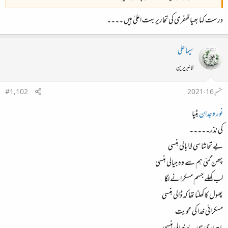
درست کہا بھیا ظفری کی تحاریر بہت اعلیٰ ہیں ۔۔۔۔
سیما علی
لائبریرین
ستمبر 16، 2021
#1,102
نور وجدان
بٹیا
کی نذر۔۔۔۔۔
بے تحاشا سی لاابالی ہنسی
چھن گئی ہم سے وہ جیالی ہنسی
لب کھلے جسم مسکرانے لگا
پھول کا کھلنا تھا کہ ڈالی ہنسی
مسکرائی خدا کی محویت