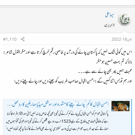
سیما علی
لائبریرین
جون 16، 2022
#1,110
اس میں کوئی شک نہیں کہ پاکستان چائے کی درآمد پر خاصی رقم خرچ کرتا ہے اور مگر بقول شاعر:
مانا کہ تم بہت حسین ہو مگر
محبت ہمیں پھر بھی چائے سے ہے۔۔۔
اور ہم تو بس اتنا کہیں گے: احسن اقبال صاحب غریب کو جینے دیں اور چائے پینے دیں!
احسن اقبال کا کم ’چائے‘ پینے کا مشورہ اور سوشل میڈیا صارفین کا ردِعمل: ’آپ کو مہنگائی کرنی ہے کریں، عوام کو مشورے نہ دیں‘ - BBC News اردو
پاکستانی عوام کو احسن اقبال کی چائے کم کرنے کی تجویز بھی کچھ خاص پسند نہیں آئی اور بیشتر افراد کا کہنا
ہے کہ وفاقی بجٹ میں دفاع کے لیے 1523 ارب روپے مختص کرنے کی تجویز اور ججز کی تنخواہوں میں
اضافے کے بعد غریب عوام سے ان کی واحد ’لگژری‘ چائے بھی چھوڑنے کا کہنا کیا کچھ تضاد نہیں؟‘