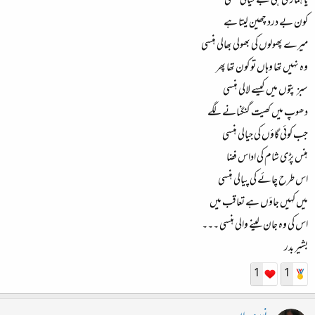
یا ہماری ہی بے خیالی ہنسی
کون بے درد چھین لیتا ہے
میرے پھولوں کی بھولی بھالی ہنسی
وہ نہیں تھا وہاں تو کون تھا پھر
سبز پتوں میں کیسے لالی ہنسی
دھوپ میں کھیت گنگنانے لگے
جب کوئی گاؤں کی جیالی ہنسی
ہنس پڑی شام کی اداس فضا
اس طرح چائے کی پیالی ہنسی
میں کہیں جاؤں ہے تعاقب میں
اس کی وہ جان لینے والی ہنسی ۔۔۔
بشیر بدر
1
1