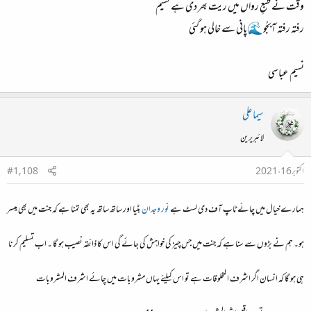
وقت نے طبعِ رواں میں ریت بھر دی ہے نسیم
رفتہ رفتہ آبجُو 🌊پانی سے خالی ہو گئی
نسیم عباسی
سیما علی
لائبریرین
اکتوبر 16، 2021
#1,108
ہمارے خیال میں چائے ٹاپ آف دی لسٹ ہے
نور وجدان
بٹیا اور ساتھ ساتھ یہ بھی تمنا ہے کہ جنت میں بھی میسر
ہو۔ ہم نے بڑوں سے سنا ہے کہ جنت میں جس چیز کی خواہش کی جائے گی اس کا ذائقہ نصیب ہو گا ۔ اب تسلیم کرنا
ہی ہو گا کہ انسان اگر اشرف ا لمخلوقات ہے تو اس کیلئے یہاں مشروبات میں چائے اشرف المشروبات