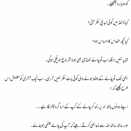
کو دوبارہ چکھیئے۔
کیا ذائقہ میں کوئی تبدیلی نظر آئی؟
کیا کچھ مٹھاس کا احساس ہوا؟
شاید نہیں!! بلکہ اب تو چائے ٹھنڈی بھی ہونا شروع ہو چکی ہوگی۔
ابھی تک تو چائے کے میٹھا ہونے والی کوئی بات نظر نہیں آرہی۔ اب ایک آخری کوشش اس
طرح کیجیئے کہ:
اپنے دونوں ہاتھ سر پر رکھ کر چائے کے کپ کے ارد گرد چکر لگائیے۔۔
اور ساتھ ساتھ اللہ سے دُعا بھی کرتے رہیئے کہ آپ کی چائے میٹھی ہوجائے۔