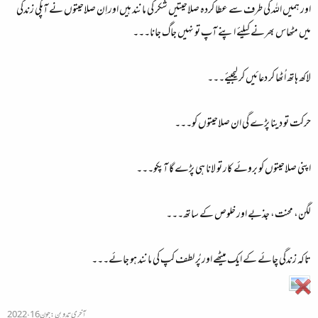
اور ہمیں اللہ کی طرف سے عطا کردہ صلاحیتیں شکر کی مانند ہیں اور اِن صلاحیتوں نے آپکی زندگی
میں مٹھاس بھرنے کیلئے اپنے آپ تو نہیں جاگ جانا۔۔۔
لاکھ ہاتھ اُٹھا کر دعائیں کر لیجیئے۔۔۔
حرکت تو دینا پڑے گی ان صلاحیتوں کو۔۔۔
اپنی صلاحیتوں کو بروئے کار تو لانا ہی پڑے گا آپکو۔۔۔
لگن، محنت، جذبے اور خلوص کے ساتھ۔۔۔
تاکہ زندگی چائے کے ایک میٹھے اور پُر لطف کپ کی مانند ہو جائے۔۔۔
آخری تدوین:
جون 16، 2022