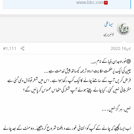
www.bbc.com
سیما علی
لائبریرین
جون 16، 2022
#1,111
@
نور وجدان بٹیا کے نام
؀
چین کی ایک پُرحکمت حکایت اردو ترجمہ کیساتھ پیش خدمت ہے...
فرض کریں آپ کے سامنے چائے کا ایک کپ رکھا ہوا ہے۔ اس میں شکر تو ڈال دی گئی ہے
مگر ہلائی نہیں گئی۔ کیا چائے پیتے ہوئے آپ شکر کی مٹھاس محسوس کر پائیں گے؟
نہیں، ہرگز نہیں۔۔۔
اب ایسا کیجیئے کہ چائے کے کپ کو انتہائی غور سے دیکھنا شروع کر دیجیئے۔دو منٹ کے بعد چائے