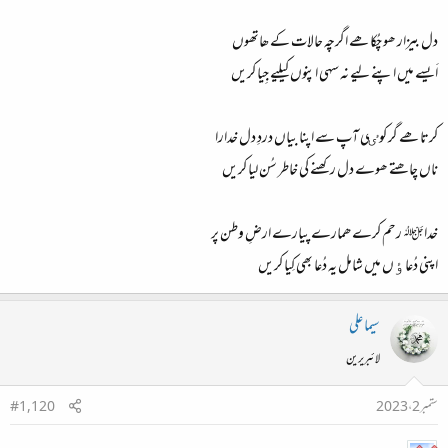
دل بیزار ھو چُکا ھے اگرچہ حالات کے ھاتھوں
اَیسے میں اپنے لیے نہ سہی اپنوں کیلیے جِیا کریں
کرتا ھے گر کوٸی آپ سے اپنا بیاں دردِ دل خدارا
ناں چاھتے ھوے دل رکھنے کی خاطر سُن لیا کریں
خداﷻ رحم کرے ھمارے پیارے ارضِ وطن پر
اپنی دُعاٶں میں شامل یہ دُعا بھی کِیا کریں
سیما علی
لائبریرین
ستمبر 2، 2023
#1,120