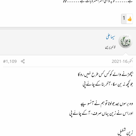
ہے۔۔۔۔۔۔تو یہ واقعی اشرالمشروبات ہے ۔۔۔۔۔۔//
1
سیما علی
لائبریرین
اکتوبر 16، 2021
#1,109
بچھڑنے والے کو کس کس طرح نہیں روکا
جو کچھ نہ بن سکا، آخر بنا کے چائے پی
وہ برسوں بعد جو لوٹا تو ہم نے آنسو پیے
اور اس نے زین یہاں صرف، آ کے چائے پی
زین شکیل