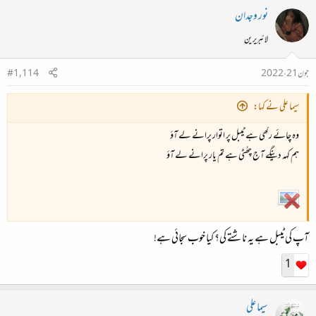
نور وجدان
کیا کچھ مٹھاس کا احساس ہوا؟
لائبریرین
شاید نہیں!! بلکہ اب تو چائے ٹھنڈی بھی ہونا شروع ہو چکی ہوگی۔
جون 21، 2022
#1,114
ابھی تک تو چائے کے میٹھا ہونے والی کوئی بات نظر نہیں آرہی۔ اب ایک آخری کوشش اس طرح
سیما علی نے کہا:
کیجیئے کہ:
‏ وہ چائے رکھی ہے ٹیبل پر اتوار پرانے لے آؤ
‏ ہم کہہ دینگے آج چھُٹی ہے ‏تم یار پرانے لے آؤ
اپنے دونوں ہاتھ سر پر رکھ کر چائے کے کپ کے ارد گرد چکر لگائیے۔۔
اور ساتھ ساتھ اللہ سے دُعا بھی کرتے رہیئے کہ آپ کی چائے میٹھی ہوجائے۔
ارے یہ تو اچھا خاصا مذاق لگ رہا ہے۔۔۔
آپ کی ٹیبل ہے یہ ناشتے کی؟ کیا خوب سجائی ہے!
1
بلکہ شاید پاگل پن۔۔۔
سیما علی