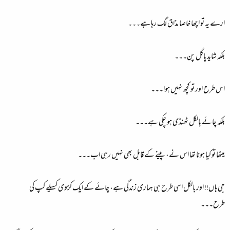
ارے یہ تو اچھا خاصا مذاق لگ رہا ہے۔۔۔
بلکہ شاید پاگل پن۔۔۔
اس طرح اور تو کچھ نہیں ہوا۔۔۔
بلکہ چائے بالکل ٹھنڈی ہو چکی ہے۔۔۔
میٹھا تو کیا ہونا تھا اس نے، پینے کے قابل بھی نہیں رہی اب۔۔۔
جی ہاں!! اور بالکل اسی طرح ہی ہماری زندگی ہے، چائے کے ایک کڑوی کسیلے کپ کی
طرح۔۔۔