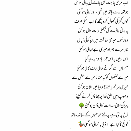
اب مِری چاہت بھی چائے کی پیالی ہو گئی
جو تمہارے ہاتھ میں تھی، اور خالی ہو گئی
کون کھڑکی کھول کر دیکھے گا اب اسکی طرف
چاندنی جاڑے کی پچھلی رات والی ہو گئی
دور تک میری رفاقت میں رہا کوئی خیال
پھر مِرے ہمراہ میری بے خیالی ہو گئی
اس زمیں پر اس قدر بارود برسایا گیا
آسماں سے گرنے والی برف کالی ہو گئی
میرے لفظوں کو کیا ممتاز میرے عشق نے
میری ہر تحریر🖅 دنیا میں مثالی ہو گئی
دھوپ میں خلقِ خُدا پر چھاؤں کرنے کیلئے
پیڑ کی اپنی جسامت ڈالی ڈالی ہو گئی🌳
رُخ بدلتی ہے بدلتے موسموں کے ساتھ ساتھ
کونج کا کیا ہے، جنوبی یا شمالی ہو گئی🦆