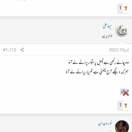
1
سیما علی
لائبریرین
جون 19، 2022
#1,112
‏ وہ چائے رکھی ہے ٹیبل پر اتوار پرانے لے آؤ
‏ ہم کہہ دینگے آج چھُٹی ہے ‏تم یار پرانے لے آؤ
1
نور وجدان