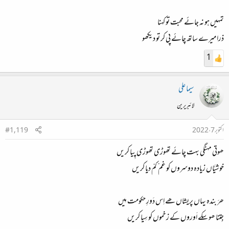
‏تمہیں ہو نہ جائے محبت تو کہنا
‏ذرا میرے ساتھ چائے پی کر تو دیکھو
1
سیما علی
لائبریرین
اکتوبر 7، 2022
#1,119
ھوتی مہنگی بہت چائے تھوڑی تھوڑی پِیا کریں
خوشیَّاں زیادہ دوسروں کو غم ّ کمّ دیا کریں
ھَر بندہ یہاں پریشاں ھے اِس دَورِ حکومت مِیں
جِتنا ھو سکے اَوروں کے زخموں کو سِیا کریں