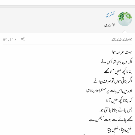
لگن، محنت، جذبے اور خلوص کے ساتھ۔۔۔
ظفری
لائبریرین
تاکہ زندگی چائے کے ایک میٹھے اور پُر لطف کپ کی مانند ہو جائے۔۔۔
جون 23، 2022
#1,117
بہت عرصہ ہوا
اک دن بتایا تھا اُس نے
بنانا کچھ نہیں آتا مجھے
اگر بناتی ہوں تو صرف چائے
اور میں اس بات پر مسکراتا رہتا تھا
کہ بنانا کچھ نہیں آتا
بس چائے بنانا جانتی ہو!
مجھے چائے سے بہت اُلجھن ہے
نہیں پیتا ، نہیں پیتا