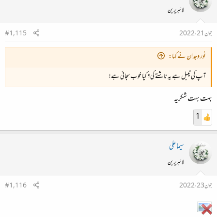
اس طرح اور تو کچھ نہیں ہوا۔۔۔
لائبریرین
بلکہ چائے بالکل ٹھنڈی ہو چکی ہے۔۔۔
جون 21، 2022
#1,115
میٹھا تو کیا ہونا تھا اس نے، پینے کے قابل بھی نہیں رہی اب۔۔۔
نور وجدان نے کہا:
آپ کی ٹیبل ہے یہ ناشتے کی؟ کیا خوب سجائی ہے!
جی ہاں!! اور بالکل اسی طرح ہی ہماری زندگی ہے، چائے کے ایک کڑوی کسیلے کپ کی طرح۔۔۔
بہت بہت شکریہ
اور ہمیں اللہ کی طرف سے عطا کردہ صلاحیتیں شکر کی مانند ہیں اور اِن صلاحیتوں نے آپکی زندگی میں
1
مٹھاس بھرنے کیلئے اپنے آپ تو نہیں جاگ جانا۔۔۔
سیما علی
لاکھ ہاتھ اُٹھا کر دعائیں کر لیجیئے۔۔۔
لائبریرین
حرکت تو دینا پڑے گی ان صلاحیتوں کو۔۔۔
جون 23، 2022
#1,116
اپنی صلاحیتوں کو بروئے کار تو لانا ہی پڑے گا آپکو۔۔۔