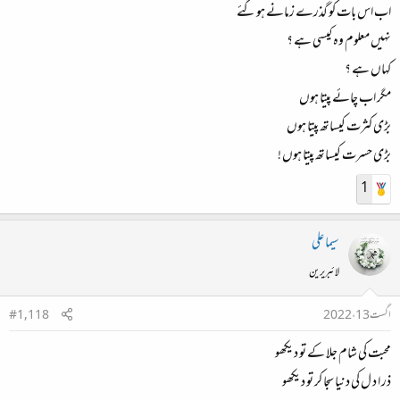
اب اس بات کو گذرے زمانے ہوگئے
نہیں معلوم وہ کیسی ہے ؟
کہاں ہے ؟
مگر اب چائے پیتا ہوں
بڑی کثرت کیساتھ پیتا ہوں
بڑی حسرت کیساتھ پیتا ہوں !
1
سیما علی
لائبریرین
اگست 13، 2022
#1,118
محبت کی شام جلا کے تو دیکھو
‏ذر ا د ل کی دنیا سجا کر تو دیکھو