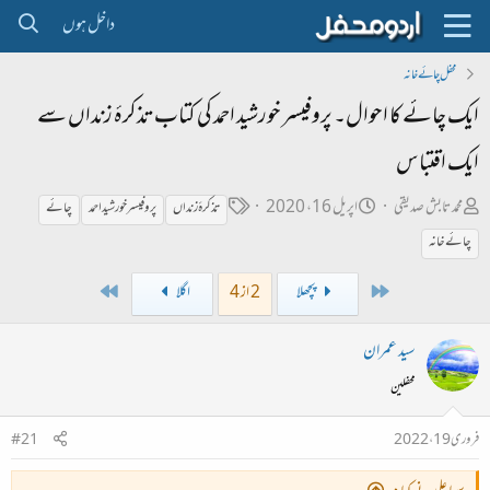
داخل ہوں
محفل چائے خانہ
ایک چائے کا احوال۔ پروفیسر خورشید احمد کی کتاب تذکرۂ زنداں سے
ایک اقتباس
ص
ت
ٹ
محمد تابش صدیقی
اپریل 16، 2020
تذکرۂ زنداں
پروفیسر خورشید احمد
چائے
ا
ا
ی
چائے خانہ
ح
ر
گ
Last
First
پچھلا
2 از 4
اگلا
ب
ی
ل
خ
سید عمران
ڑ
ا
محفلین
ی
ب
ت
فروری 19، 2022
#21
د
ا