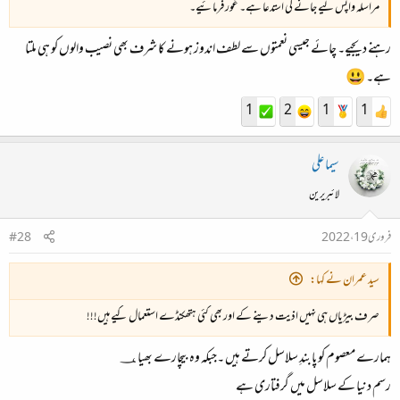
مراسلہ واپس لیے جانے کی استدعا ہے۔ غور فرمائیے۔
رہنے دیجیے۔ چائے جیسی نعمتوں سے لطف اندوز ہونے کا شرف بھی نصیب والوں کو ہی ملتا
ہے۔ 😃
1
2
1
1
سیما علی
لائبریرین
فروری 19، 2022
#28
سید عمران نے کہا:
صرف بیڑیاں ہی نہیں اذیت دینے کے اور بھی کئی ہتھکنڈے استعمال کیے ہیں!!!
ہمارے معصوم کو پابندِ سلاسل کرتے ہیں ۔جبکہ وہ بیچارے بھیا ؀
رسم دنیا کے سلاسل میں گرفتاری ہے