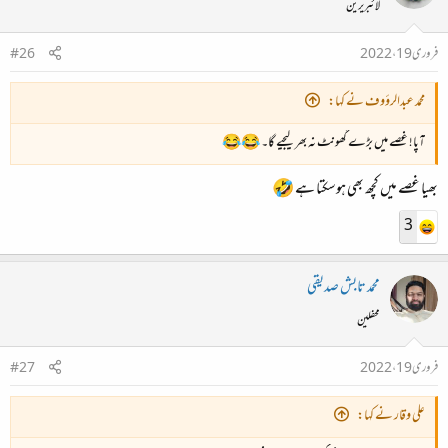
لائبریرین
فروری 19، 2022
#26
محمد عبدالرؤوف نے کہا:
آپا! غصے میں بڑے گھونٹ نہ بھر لیجیے گا۔ 😂😂
بھیا غصے میں کچھ بھی ہوسکتا ہے 🤣
3
محمد تابش صدیقی
محفلین
فروری 19، 2022
#27
علی وقار نے کہا: