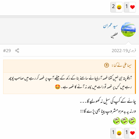
2
1
سید عمران
محفلین
فروری 19، 2022
#29
سیما علی نے کہا:
آپکو پتہ ہی نہیں کتنا غصہ آرہا چائے سامنے بنا کے رکھ کے بیٹھے آپ پر غصہ کر رہے ہیں صاحب پوچھ
رہے ہیں کس پر غصہ تو رات میں نیند نہ آنے کا غصہ ہے۔🤩
چائے کے کپ کی سیل نہ کھولیے گا۔۔۔
ورنہ یہ بدمزہ مشروپ پینا بھی پڑے گا!!!
1
1