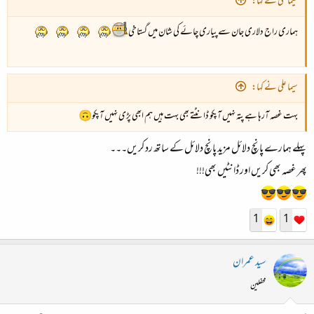
سیما علی نے کہا:
ء
ہماری راج دلاری جان سے پیاری چائے کی شان میں گستاخی
سیما علی نے کہا:
بہت غصہ آرہا ہے پتہ نہیں آپکو ڈانٹتے بھی بہت ہیں ہم ابھی پڑی نہیں آپکو🙃
پہلے ہمارے پانچ دلائل مزید پانچ دلائل کے ساتھ رد کریں۔۔۔
پھر غصہ بھی کریں اور ڈانٹیں بھی!!!
1
1
سید عمران
محفلین