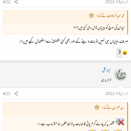
فروری 19، 2022
#22
محمد عبدالرؤوف نے کہا:
کیا ان کی سوچ کو بیڑیاں ڈال دی گئی ہیں؟؟؟
صرف بیڑیاں ہی نہیں اذیت دینے کے اور بھی کئی ہتھکنڈے استعمال کیے ہیں!!!
3
سیما علی
لائبریرین
فروری 19، 2022
#23
سید عمران نے کہا:
مختصر یہ کہ چائے گرم پانی کا نہایت بدذائقہ ملغوبہ نما مشروب ہے!!!