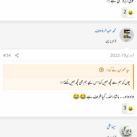
کوئی زبردستی ہے!!!
2
محمد عبدالرؤوف
لائبریرین
فروری 19، 2022
#34
سید عمران نے کہا:
چوں کہ ہم سے کچھ نہیں کہا اس لیے ہم بھی کچھ نہیں کہتے!!!
واہ واہ۔۔ ماشاءاللہ۔ کیا ظرف ہے 😂😂
3
سیما علی