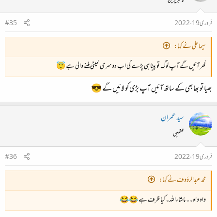
لائبریرین
فروری 19، 2022
#35
سیما علی نے کہا:
گھر آئیں گے آپ لوگ تو پینا ہی پڑے گی اب دوسری کمیٹی ملنے والی ہے 😇
بھیا تو بھابھی کے ساتھ آئیں آپ بڑی کو لائیں گے 😎
سید عمران
محفلین
فروری 19، 2022
#36
محمد عبدالرؤوف نے کہا:
واہ واہ۔۔ ماشاءاللہ۔ کیا ظرف ہے 😂😂