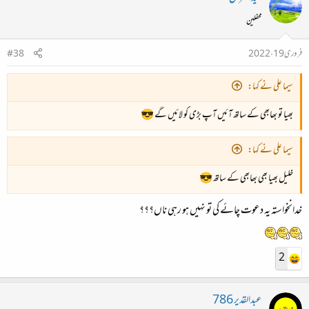
محفلین
فروری 19، 2022
#38
سیما علی نے کہا:
بھیا تو بھابھی کے ساتھ آئیں آپ بڑی کو لائیں گے 😎
سیما علی نے کہا:
خلیل بھیا بھی بھابھی کے ساتھ 😎
خدانخواستہ یہ دعوت چائے کی تو نہیں ہو رہی ناں؟؟؟
2
عبدالقدیر 786