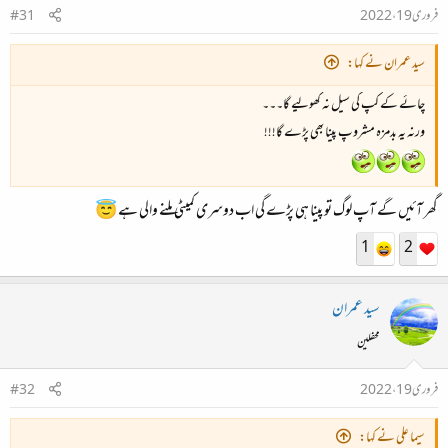
فروری 19، 2022
#31
سید عمران نے کہا:
چائے کے کپ کی سیل نہ کھولیے گا۔۔۔
ورنہ یہ بدمزہ مشروپ پینا بھی پڑے گا!!!
گھر آئیں گے آپ لوگ تو پینا ہی پڑے گی اب دوسری کمیٹی ملنے والی ہے 😇
1
2
سید عمران
محفلین
فروری 19، 2022
#32
سیما علی نے کہا: