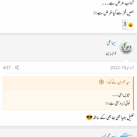
آداب عرض ہے۔۔۔
ہمیں فخر سے کیا غرض ہے!!!
3
سیما علی
لائبریرین
فروری 19، 2022
#37
سید عمران نے کہا:
ایویں ای۔۔۔
کوئی زبردستی ہے!!!
خلیل بھیا بھی بھابھی کے ساتھ 😎
سید عمران