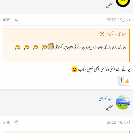
محفلین
فروری 19، 2022
#39
سیما علی نے کہا:
ہماری راج دلاری جان سے پیاری چائے کی شان میں گستاخی
چائے سے اتنی دوستی اچھی نہیں جناب
1
سید عمران
محفلین
فروری 19، 2022
#40