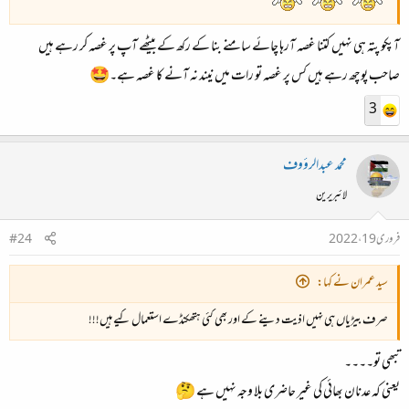
آپکو پتہ ہی نہیں کتنا غصہ آرہا چائے سامنے بنا کے رکھ کے بیٹھے آپ پر غصہ کر رہے ہیں
صاحب پوچھ رہے ہیں کس پر غصہ تو رات میں نیند نہ آنے کا غصہ ہے۔🤩
3
محمد عبدالرؤوف
لائبریرین
فروری 19، 2022
#24
سید عمران نے کہا:
صرف بیڑیاں ہی نہیں اذیت دینے کے اور بھی کئی ہتھکنڈے استعمال کیے ہیں!!!
تبھی تو۔۔۔۔
یعنی کہ عدنان بھائی کی غیر حاضری بلا وجہ نہیں ہے 🤔