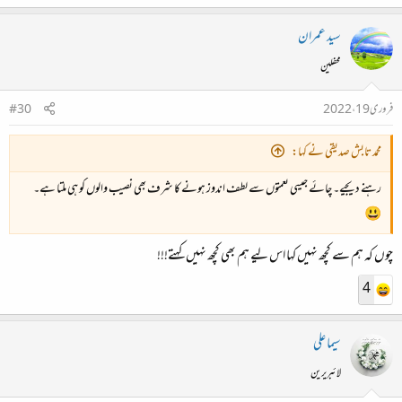
سید عمران
محفلین
فروری 19، 2022
#30
محمد تابش صدیقی نے کہا:
رہنے دیجیے۔ چائے جیسی نعمتوں سے لطف اندوز ہونے کا شرف بھی نصیب والوں کو ہی ملتا ہے۔
😃
چوں کہ ہم سے کچھ نہیں کہا اس لیے ہم بھی کچھ نہیں کہتے!!!
4
سیما علی
لائبریرین