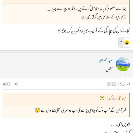
ہمارے معصوم کو پابندِ سلاسل کرتے ہیں ۔جبکہ وہ بیچارے بھیا ؀
رسم دنیا کے سلاسل میں گرفتاری ہے
نجانے ان کی بیچارگی کے فریب کا پردہ کب چاک ہوگا!!!
3
سید عمران
محفلین
فروری 19، 2022
#33
سیما علی نے کہا:
گھر آئیں گے آپ لوگ تو پینا ہی پڑے گی اب دوسری کمیٹی ملنے والی ہے 😇
ایویں ای۔۔۔