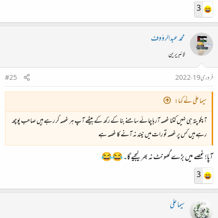
3
محمد عبدالرؤوف
لائبریرین
فروری 19، 2022
#25
سیما علی نے کہا:
آپکو پتہ ہی نہیں کتنا غصہ آرہا چائے سامنے بنا کے رکھ کے بیٹھے آپ ہر غصہ کر رہے ہیں صاحب پوچھ
رہے ہیں کس پر غصہ تو رات میں نیند نہ آنے کا غصہ ہے
آپا! غصے میں بڑے گھونٹ نہ بھر لیجیے گا۔ 😂😂
3
سیما علی