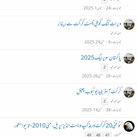
جوابات
24
جون 1، 2025
ویرات کنگ کوہلی ٹیسٹ کرکٹ سے ریٹائر
عبداللہ محمد
جوابات
6
مئی 29، 2025
پاکستان سوپر لیگ 2025
عبداللہ محمد
2
جوابات
26
مئی 26، 2025
کرکٹ آسٹریلیا یوٹیوب چینل
عبداللہ محمد
2
جوابات
38
مئی 19، 2025
ٹوئنٹی20کرکٹ ورلڈکپ ویسٹ انڈیز اپریل،مئی 2010 - لائیو اسکور
شمشاد
49
48
47