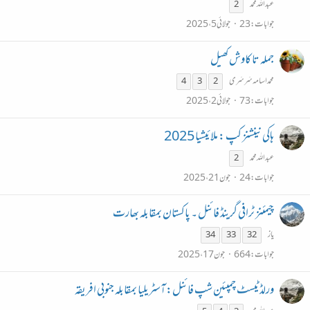
عبداللہ محمد
2
جوابات
23
جولائی 5، 2025
جملہ تا کاوش کھیل
محمد اسامہ سَرسَری
4
3
2
جوابات
73
جولائی 2، 2025
ہاکی نینشنز کپ : ملائیشیا 2025
عبداللہ محمد
2
جوابات
24
جون 21، 2025
چیمئنز ٹرافی گرینڈ فائنل ۔ پاکستان بمقابلہ بھارت
یاز
34
33
32
جوابات
664
جون 17، 2025
ورلڈ ٹیسٹ چمپئین شپ فائنل: آسٹریلیا بمقابلہ جنوبی افریقہ