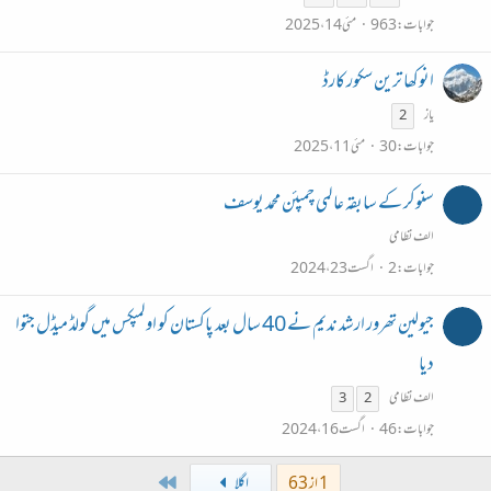
جوابات
963
مئی 14، 2025
انوکھا ترین سکور کارڈ
یاز
2
جوابات
30
مئی 11، 2025
سنوکر کے سابقہ عالمی چمپئن محمد یوسف
الف نظامی
جوابات
2
اگست 23، 2024
جیولین تھرور ارشد ندیم نے 40 سال بعد پاکستان کو اولمپکس میں گولڈ میڈل جتوا
دیا
الف نظامی
3
2
جوابات
46
اگست 16، 2024
Last
1 از 63
اگلا