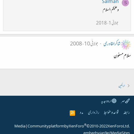
Salman
S
وعلیکم السلام
جولائی 1، 2018
شاکرالقادری
جولائی 10، 2008
سلام مسنون
اراکین
مہر
اردو جدید
رابطہ
قواعد و ضوابط
راز داری
مدد
R
S
S
®
Media
|
Community platform by XenForo
© 2010-2022 XenForo Ltd.
embeds via s9e/MediaSites