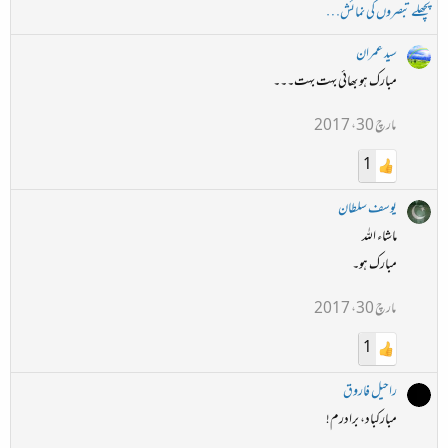
پچھلے تبصروں کی نمائش…
سید عمران
مبارک ہو بھائی بہت بہت۔۔۔
مارچ 30، 2017
1
یوسف سلطان
ماشاء اللہ
مبارک ہو۔
مارچ 30، 2017
1
راحیل فاروق
مبارکباد، برادرم!