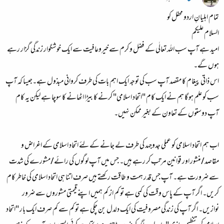
تمام اہلیانِ اردو محفل کو
السلام علیکم
امید ہے آپ سب اللہ تعالٰی کے فضل و کرم سے خیروعافیت سے ایک خوشگوار زندگی گزار رہے
ہوں گے۔
اس ذاتی پیغام کا مقصد آپ سب کی توجہ ایک اہم بات کی طرف کروانی مبذول ہے۔جیسا کہ آپ
سب کو علم ہو گا ہم نے ایک کام "اتحاد اسلامی" کرنے کا بیڑا اٹھانے کا سوچا ہے لیکن یہ کام
آپ دوستوں کے تعاون کے بغیر ممکن نہیں۔
اب ہم اتحاد اسلامی کو عملی جدوجہد کی طرف لے جانے کے لئے اتحاد اسلامی کے اغراض و
مقاصد/منشور اور قوانین مرتب کر رہے ہیں۔ جس میں آپ لوگوں کی رائے/مشورے کی شدت
سے ضرورت ہے۔ آپ جس قدر ہمت و طاقت رکھتے ہیں صرف اتنا ہی اتحاد اسلامی کی خاطر کام
کریں۔ اگر آپ کے پاس وقت کی کمی ہے تو کم از کم ہمیں اپنے قیمتی مشوروں سے ضرور
نوازیں۔ اگر آپ کی زندگی مصروفیت کی ایک دلدل بن چکی ہے تو کم سے کم صرف ایک بار "اتحاد