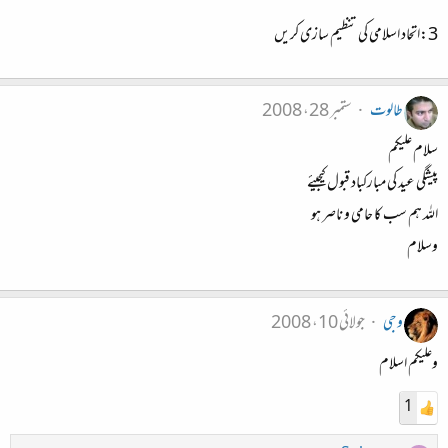
3:اتحاد اسلامی کی تنظیم سازی کریں
طالوت
ستمبر 28، 2008
سلام علیکم
پیشگی عید کی مبارکباد قبول کیجیئے
اللہ ہم سب کا حامی و ناصر ہو
وسلام
وجی
جولائی 10، 2008
وعلیکم اسلام
1