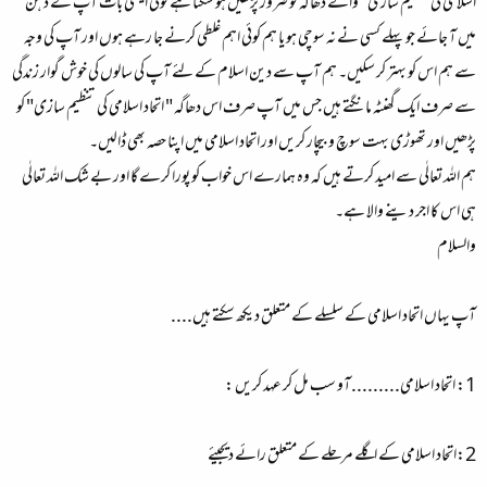
اسلامی کی تنظیم سازی" والے دھاگہ کو ضرور پڑھیں ہو سکتا ہے کوئی ایسی بات آپ کے ذہن
میں آ جائے جو پہلے کسی نے نہ سوچی ہو یا ہم کوئی اہم غلطی کرنے جا رہے ہوں اور آپ کی وجہ
سے ہم اس کو بہتر کر سکیں۔ ہم آپ سے دین اسلام کے لئے آپ کی سالوں کی خوش گوار زندگی
سے صرف ایک گھنٹہ مانگتے ہیں جس میں آپ صرف اس دھاگہ " اتحاد اسلامی کی تنظیم سازی" کو
پڑھیں اور تھوڑی بہت سوچ و بیچار کریں اور اتحاد اسلامی میں اپنا حصہ بھی ڈالیں۔
ہم اللہ تعالٰی سے امید کرتے ہیں کہ وہ ہمارے اس خواب کو پورا کرے گا اور بے شک اللہ تعالٰی
ہی اس کا اجر دینے والا ہے۔
والسلام
آپ یہاں اتحاد اسلامی کے سلسلے کے متعلق دیکھ سکتے ہیں....
1: اتحاد اسلامی.........آو سب مل کر عہد کریں :
2:اتحاد اسلامی کے اگلے مرحلے کے متعلق رائے دیجیئے