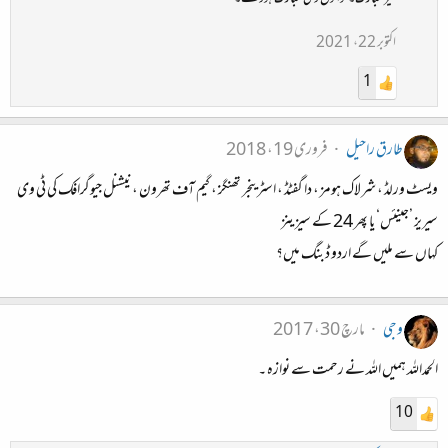
اکتوبر 22، 2021
1
طارق راحیل
فروری 19، 2018
ویسٹ ورلڈ ، شرلاک ہومز ، دا گفٹڈ ، اسٹرینجر تھنگز ، گیم آف تھرون ، نیشنل جیوگرافک کی ٹی وی
سیریز ’جینئس‘ یا پھر 24 کے سیزینز
کہاں سے ملیں گے اردو ڈبنگ میں؟
وجی
مارچ 30، 2017
الحمداللہ ہمیں اللہ نے رحمت سے نوازہ ۔
10