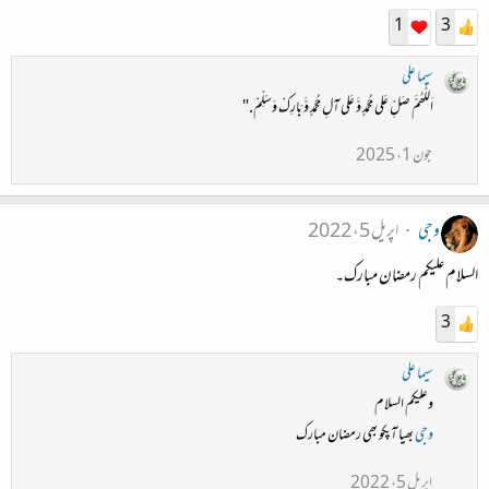
1
3
سیما علی
اَللّٰھُمَّ صَلِّ عَلى مُحَمَّدٍ وَّ عَلى آلِ مُحَمَّدٍ وَّ بَارِكْ وَسَلِّمْ."
جون 1، 2025
وجی
اپریل 5، 2022
السلام علیکم رمضان مبارک۔
3
سیما علی
وعلیکم السلام
وجی
بھیا آپکو بھی رمضان مبارک
اپریل 5، 2022