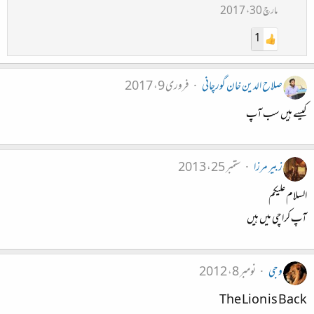
مارچ 30، 2017
1
صلاح الدین خان گورچانی
فروری 9، 2017
کیسے ہیں سب آپ
زبیر مرزا
ستمبر 25، 2013
السلام علیکم
آپ کراچی میں ہیں
وجی
نومبر 8، 2012
The Lion is Back