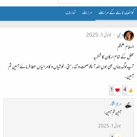
کوائف نامے کے مراسلے
مراسلے
تعارف
وجی
جولائی 1، 2025
السلام علیکم
محفل کے تمام ارکان کا شکریہ
آپ لوگ جہاں بھی ہوں اللہ آپکو صحت و تندرستی ، خوشیاں و کامرانیاں عطا فرمائے آمین ثم
آمین۔
1
4
مریم افتخار
آمین ثم آمین!
جولائی 1، 2025