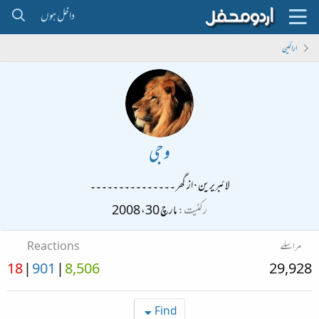
داخل ہوں
اراکین
وجی
لائبریرین
·
از
گھر ۔۔۔۔۔۔۔۔۔۔۔۔۔۔۔
رکنیت
مارچ 30، 2008
مراسلے
Reactions
18
901
8,506
29,928
Find