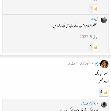
1
علی وقار
وعلیکم السلام! آپ کے لیے بھی نیک تمنائیں۔
اپریل 5، 2022
1
وجی
اکتوبر 22، 2021
جمعہ المبارک
اردو محفل۔
4
عبدالقیوم چوہدری
خیر مبارک۔ توانوں وی مبارک ہووے۔