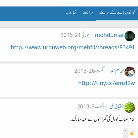
کوائف نامے کے مراسلے
مراسلے
تعارف
mohdumar
جولائی 21، 2015
http://www.urduweb.org/mehfil/threads/83491
محمد علم اللہ
اگست 26، 2013
http://tiny.cc/emzf2w
اشتیاق علی
اگست 8، 2013
تمام احباب کو دل کی گہرائیوں سے عید مبارک۔
1