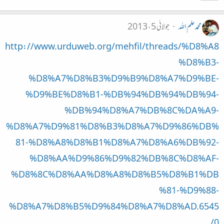
محمد علم اللہ
جولائی 5، 2013
http://www.urduweb.org/mehfil/threads/%D8%A8
%D8%B3-
%D8%A7%D8%B3%D9%B9%D8%A7%D9%BE-
%D9%BE%D8%B1-%DB%94%DB%94%DB%94-
%DB%94%D8%A7%DB%8C%DA%A9-
%D8%A7%D9%81%D8%B3%D8%A7%D9%86%DB%
81-%D8%A8%D8%B1%D8%A7%D8%A6%DB%92-
%D8%AA%D9%86%D9%82%DB%8C%D8%AF-
%D8%8C%D8%AA%D8%A8%D8%B5%D8%B1%DB
%81-%D9%88-
%D8%A7%D8%B5%D9%84%D8%A7%D8%AD.6545
0/