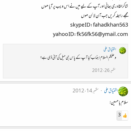
شاکرالقادری بھائی اور آپ کے لیے میں نے اس ویب پر آیا ھوں
مجھے رابطہ کریں جب آن لائن ھوں
skype ID: fahadkhan563
yahoo ID: fk56fk56@ymail.com
اشتیاق علی
و علیکم السلام! جناب کیا آپ کے پاس جی میل کی آئی ڈی ہے؟
ستمبر 26، 2012
اشتیاق علی
ستمبر 14، 2012
سلام یا حسین!
3