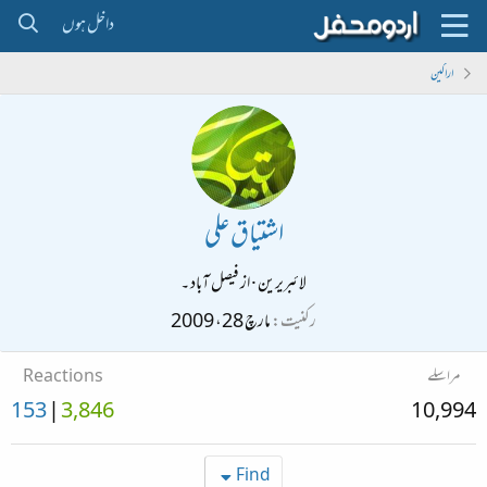
داخل ہوں
اراکین
اشتیاق علی
لائبریرین
·
از
فیصل آباد ۔
رکنیت
مارچ 28، 2009
مراسلے
Reactions
153
3,846
10,994
Find