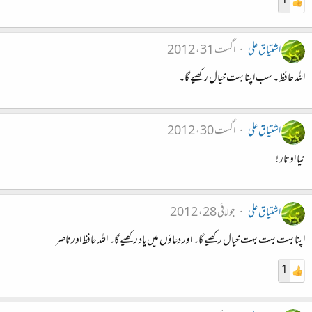
1
اشتیاق علی
اگست 31، 2012
اللہ حافظ ۔ سب اپنا بہت خیال رکھیے گا۔
اشتیاق علی
اگست 30، 2012
نیا اوتار !
اشتیاق علی
جولائی 28، 2012
اپنا بہت بہت بہت خیال رکھیے گا۔ اور دعاؤں میں یاد رکھیے گا۔ اللہ حافظ اور ناصر
1