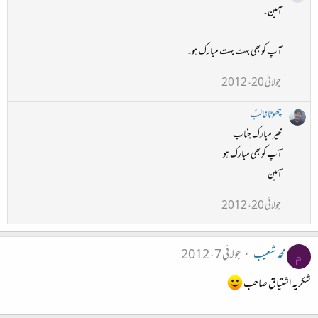
آمین۔
آپ کو بھی بہت بہت مبارک ہو۔
جولائی 20، 2012
چھوٹاغالبؔ
خیر مبارک جناب
آپ کو بھی مبارک ہو
آمین
جولائی 20، 2012
محمد شعیب
جولائی 7، 2012
م
شکریہ اشتیاق صاحب