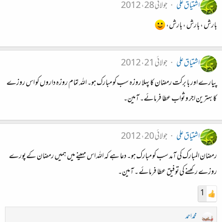
اشتیاق علی
جولائی 28، 2012
بارش ، بارش ، بارش،
اشتیاق علی
جولائی 21، 2012
پیارے اور با برکت رمضان کا پہلا روزہ سب کو مبارک ہو۔ اللہ تمام روزہ داروں کو اس روزے
کا بہترین اجر و ثواب عطا فرمائے۔ آمین۔
اشتیاق علی
جولائی 20، 2012
رمضان المبارک کی آمد سب کو مبارک ہو۔ دعا ہے کہ اللہ اس مہینے میں ہمیں رمضان کے پورے
روزے رکھنے کی توفیق عطا فرمائے ۔ آمین۔
1
محمداحمد