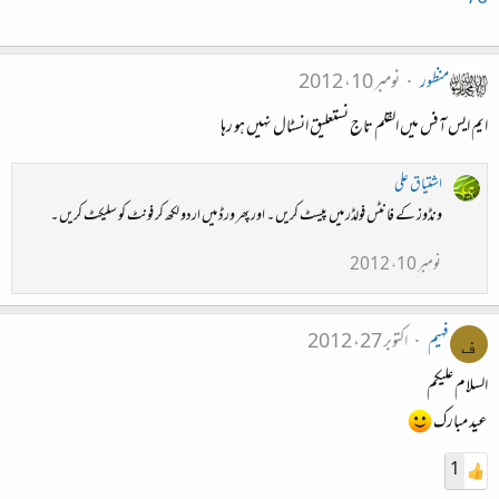
منظور
نومبر 10، 2012
ایم ایس آفس میں القلم تاج نستعلیق انسٹال نہیں ہو رہا
اشتیاق علی
ونڈوز کے فانٹس فولڈر میں پیسٹ کریں ۔ اور پھر ورڈ میں اردو لکھ کر فونٹ کو سلیکٹ کریں ۔
نومبر 10، 2012
فہیم
اکتوبر 27، 2012
ف
السلام علیکم
عید مبارک
1