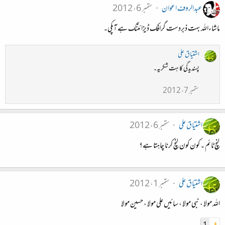
عبدالروف اعوان
ستمبر 6، 2012
ماشاءاللہ بہت ذبردست گرافک ڈیزائننگ ہے آپکی۔
اشتیاق علی
پسندیدگی کا ہت شکریہ۔
ستمبر 7، 2012
اشتیاق علی
ستمبر 6، 2012
لنچ ٹائم ۔ کون کون لنچ کرنا چاہتا ہے؟
اشتیاق علی
ستمبر 1، 2012
اللہ مولا ، نبی مولا ، سائیں علی مولا ، حسین مولا