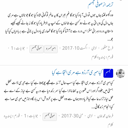
ترجمہ از صوفی تبسم
وہ گیسو فتنۂ جاں ہوں تو دل آباد کیا ہو گا غمِ ہجراں کا یہ عالم تو کوئی شاد کیا ہو گا جو نالاں ہے مری
جاں دل کی ویرانی پہ ہونے دو کسی بے خانماں کے لپ پہ جز فریاد کیا ہو گا نہ جانے کیسے کیسے
داستانِ درد دہرائی مگر اس درد سے نا آشنا کو یاد کیا ہو گا تمھاری یاد دل پر لائی ہے بربادیاں کیا کیا
جو...
فرخ منظور
لڑی
اگست 10، 2017
جوابات: 1
امیر خسرو
صوفی
تبسم
فورم:
پسندیدہ کلام
کیا میری آرزو ہے مری التجا ہے کیا
تبسم
کیا میری آرزو ہے مری التجا ہے کیا سب حال آئنہ ہے مجھے پوچھتا ہے کیا ہے تیری ذات محفلِ
ہستی میں جلوہ گر اور اس ظہور پر یہ خفا ماجرا ہے کیا سر رکھ دیا ہے در پہ کسی بے نیاز کے اے بے
محل نیاز ترا مدعا ہے کیا فریاد دو جہاں سے وہ محفل ہے پر خروش اس بارگاہ ناز میں میری صدا ہے
کیا انجام زندگانی...
فرحان محمد خان
لڑی
مئی 30، 2017
جوابات: 1
فورم:
پسندیدہ
صوفی
تبسم
کلام