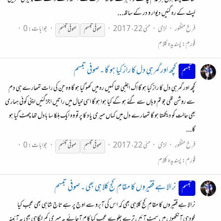
لپٹ کے رہ گئیں دیوار و در کے ساتھ...
فرخ منظور
لڑی
مئی 22، 2017
جوابات: 0
صوفی
تبسم
صوفی
تبسّم
فورم:
پسندیدہ کلام
کچھ اور گمرہیِ دل کا راز کیا ہو گا ۔ صوفی تبسم
تبسم
کچھ اور گمرہیِ دل کا راز کیا ہو گا اِک اجنبی تھا کہیں رہ میں کھو گیا ہو گا وہ جن کی رات تمھارے ہی دم
سے روشن تھی جو تم وہاں سے گئے ہو گے کیا ہوا ہو گا اسی خیال میں راتیں اجڑ گئیں اپنی کوئی ہماری
بھی حالت کو دیکھتا ہو گا تمھارے دل میں کہاں میری یاد کا پرتو وہ ایک ہلکا سا بادل تھا چھٹ گیا ہو
گا...
فرخ منظور
لڑی
مئی 22، 2017
جوابات: 0
صوفی
تبسم
صوفی
تبسّم
فورم:
پسندیدہ کلام
نرالا ہے فقیروں کا مقامِ کج کلاہی بھی ۔ صوفی تبسم
تبسم
نرالا ہے فقیروں کا مقامِ کج کلاہی بھی کہ اس کی آبرو سے اوج پر ہے تاجِ شاہی بھی عجب کیا
خودہی آنکھوں میں سمٹ آئیں ترے جلوے عجب کیا کام آجائے یہ میری کم نگاہی بھی یہ آئینہ