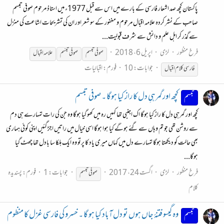
پاکستان کچھ صد اشعار فارسی کے بارے میں اس سے قبل 1977ء میں استاذ مرحوم صوفی تبسم
صاحب کے نشر کردہ علامہ اقبال مرحوم و مغفور کے سو شعر اور ان کی تشریحات اشاعت کی منزل
سے گذر کر اہل علم و دانش سے شرف قبولیت...
فرخ منظور
لڑی
اپریل 6، 2018
صوفی
تبسم
صوفی
تبسّم
علامہ اقبال
جوابات: 10
فورم:
اقبالیات
فارسی کلام اقبال
کچھ اور گمرہیِ دل کا راز کیا ہوگا ۔ صوفی تبسم
تبسم
کچھ اور گمرہیِ دل کا راز کیا ہوگا اک اجنبی تھا کہیں رہ میں کھو گیا ہوگا وہ جن کی رات تمہارے ہی دم
سے روشن تھی جو تم وہاں سے گئے ہوگے کیا ہوا ہوگا اسی خیال میں راتیں اجڑ گئیں اپنی کوئی ہماری
بھی حالت کو دیکھتا ہوگا تمہارے دل میں کہاں میری یاد کا پرتو وہ ایک ہلکا سا بادل تھا چھٹ گیا
ہوگا...
فرخ منظور
لڑی
اگست 24، 2017
جوابات: 1
فورم:
پسندیدہ
صوفی
تبسم
کلام
وہ گیسو فتنۂ جاں ہوں تو دل آباد کیا ہو گا ۔ خسرو کی فارسی غزل کا منظوم
تبسم