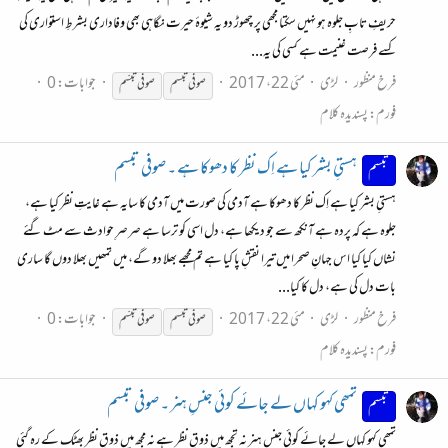
حریفِ تابِ جلوہ ہو نہیں سکتا مجھی پر چھوڑ دو یہ شیوۂ حیرت نگاہی بھی وفاداری بشرطِ استواری کی
کسے فرصت غنیمت ہے کسی کی یہ...
فرخ منظور
لڑی
مئی 22، 2017
جوابات: 0
صوفی
تبسم
صوفی
تبسّم
فورم:
پسندیدہ کلام
ہستیِ بشر کیا ہے اِک نظر کا دھوکا ہے ۔ صوفی تبسم
تبسم
ہستیِ بشر کیا ہے اِک نظر کا دھوکا ہے آدمی کی صورت میں آدمی کا سایہ ہے غایتِ نظر کیا ہے،
جلوہ ہے کہ پردہ ہے آنکھ سے جو دیکھا ہے، دل اسی کو ترسا ہے صرصرِ حوادث سے مٹ گئے
نشاں کیا کیا اس جہانِ صحرا میں تیرا نقشِ پا کیا ہے تم مجھے بھلا دو گے، میں تمھیں بھلا دوں گا ساری
بات دل کی ہے، دل کا کیا...
فرخ منظور
لڑی
مئی 22، 2017
جوابات: 0
صوفی
تبسم
صوفی
تبسّم
فورم:
پسندیدہ کلام
تمھی کہو کہاں لے جائے کوئی جنسِ ہنر ۔ صوفی تبسم
تبسم
تمھی کہو کہاں لے جائے کوئی جنسِ ہنر نہ تجھ میں ذوقِ نظر ہے نہ مجھ میں ذوقِ نظر بھٹک کے رہ گئی