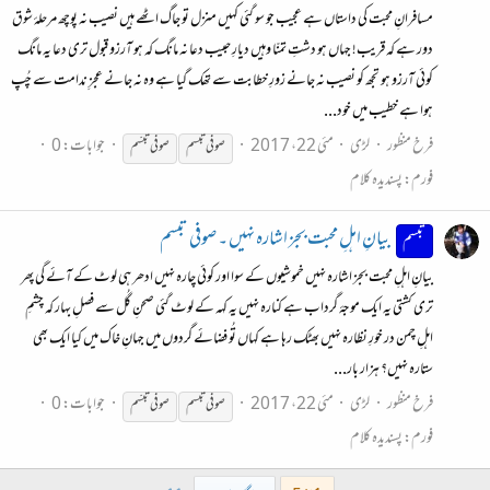
مسافرانِ محبت کی داستاں ہے عجیب جو سو گئی کہیں منزل تو جاگ اٹھے ہیں نصیب نہ پوچھ مرحلۂ شوق
دور ہے کہ قریب! جہاں ہو دشتِ تمنّا وہیں دیارِ حبیب دعا نہ مانگ کہ ہو آرزو قبول تری دعا یہ مانگ
کوئی آرزو ہو تجھ کو نصیب نہ جانے زورِ خطابت سے تھک گیا ہے وہ نہ جانے عجزِ ندامت سے چُپ
ہوا ہے خطیب میں خود...
فرخ منظور
لڑی
مئی 22، 2017
جوابات: 0
صوفی
تبسم
صوفی
تبسّم
فورم:
پسندیدہ کلام
بیانِ اہلِ محبت بجز اشارہ نہیں ۔ صوفی تبسم
تبسم
بیانِ اہلِ محبت بجز اشارہ نہیں خموشیوں کے سوا اور کوئی چارہ نہیں ادھر ہی لوٹ کے آئے گی پھر
تری کشتی یہ ایک موجۂ گرداب ہے کنارہ نہیں یہ کہہ کے لوٹ گئی صحنِ گُل سے فصلِ بہار کہ چشمِ
اہلِ چمن در خورِ نظارہ نہیں بھٹک رہا ہے کہاں تُو فضائے گردوں میں جہانِ خاک میں کیا ایک بھی
ستارہ نہیں؟ ہزار بار...
فرخ منظور
لڑی
مئی 22، 2017
جوابات: 0
صوفی
تبسم
صوفی
تبسّم
فورم:
پسندیدہ کلام