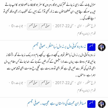
منزل پلٹ گئے راہی نہ جانے ختم کہاں ہو گا رہبروں کا سفر ہوا کا ہلکا سا جھونکا ہو، کانپ جاتے
ہیں یہ سوکھے پتے ہیں، ان کھنکھناہٹوں سے نہ ڈر کبھی تو آ کے زمیں کے نشیب زار بھی دیکھ کبھی تو
اپنے فلک کی...
فرخ منظور
لڑی
مئی 22، 2017
جوابات: 0
صوفی
تبسم
صوفی
تبسّم
فورم:
پسندیدہ کلام
نہ روبرو کوئی دل بر نہ دل رُبا منظر ۔ صوفی تبسم
تبسم
نہ روبرو کوئی دل بر نہ دل رُبا منظر تو پھر یہ کیسے دریچے، یہ کیسے بام و در بہک نہ جائے نگہ، ڈگمگا نہ
جائیں قدم رہِ وفا ہے، یہاں سے ذرا سنبھل کے گزر ملیں گے جا کے، خدا جانے کِس مقام پہ دل
ابھی تو اُن کی نظر سے نہیں ملی ہے نظر ابھی تو دور بہت ہے تجلیِ رخِ دوست ابھی تو قدموں سے
ابھرا ہے، دامنوں...
فرخ منظور
لڑی
مئی 22، 2017
جوابات: 0
صوفی
تبسم
صوفی
تبسّم
فورم:
پسندیدہ کلام
مسافرانِ محبت کی داستاں ہے عجیب ۔ صوفی تبسم
تبسم