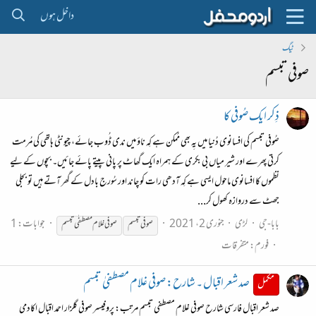
داخل ہوں
ٹیگ
صوفی تبسم
ذِکر ایک صُوفی کا
صُوفی تبسم کی افسانوی دُنیا میں یِہ بھی مُمکن ہے کِہ ناؤ میں ندی ڈُوب جائے، چیونٹی ہاتھی کی مُرمت
کرتی پھرے اور شیر میاں بی بکری کے ہمراہ ایک گھاٹ پر پانی پیتے پائے جائیں۔ بچوں کے لیے
نظموں کا افسانوی ماحول ایسی ہے کِہ آدھی رات کو چاند اور سُورج بادل کے گھر آتے ہیں تو بجلی
جھٹ سے دروازہ کھول کر...
بابا-جی
لڑی
جنوری 2، 2021
جوابات: 1
صوفی
تبسم
صوفی
غلام مصطفٰی
تبسم
فورم:
متفرقات
صد شعر اقبال ۔ شارح: صوفی غلام مصطفیٰ تبسم
مکمل
صد شعر اقبال فارسی شارح صوفی غلام مصطفی تبسم مرتب: پروفیسر صوفی گلزار احمد اقبال اکادمی