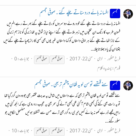
افسانہ ہائے درد سناتے چلے گئے ۔ صوفی تبسم
تبسم
افسانہ ہائے درد سناتے چلے گئے خود روئے دوسروں کو رلاتے چلے گئے بھرتے رہے الم میں
فسونِ طرب کا رنگ ان تلخیوں میں زہر ملاتےچلے گئے اپنے نیازِ شوق پہ تھا زندگی کو ناز ہم زندگی
کے ناز اٹھاتےچلے گئے ہر اپنی داستاں کو کہا داستانِ غیر یوں بھی کسی کا راز چھپاتےچلے گئے میں
جتنا ان کی یاد بھلاتا چلا...
فرخ منظور
لڑی
مئی 22، 2017
جوابات: 0
صوفی
تبسم
صوفی
تبسّم
فورم:
پسندیدہ کلام
سنے قہقہے تو سن لو یہ فغانِ چشمِ تر بھی ۔ صوفی تبسم
تبسم
سنے قہقہے تو سن لو یہ فغانِ چشمِ تر بھی کہ ہے داستاں میں شامل یہ حدیثِ مختصر بھی جو وہ دن گزر گیا تھا
تو یہ رات بھی کٹے گی کبھی شام آ گئی تھی کبھی آئے گی سحر بھی یہ عجیب رہ روی ہے کہ الجھ گئی ہیں
راہیں مجھے ڈر ہے کھو نہ جائے کہیں تیری رہ گزر بھی ترے حسن سے شگفتہ ہوئیں مضمحل نگاہیں جو
سنور گئے...
فرخ منظور
لڑی
مئی 22، 2017
جوابات: 10
صوفی
تبسم
صوفی
تبسّم