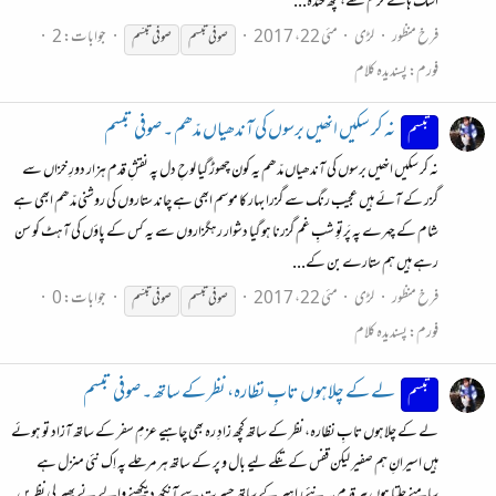
اشک ہائے گرم تھے، کچھ خندہ...
فرخ منظور
لڑی
مئی 22، 2017
جوابات: 2
صوفی
تبسم
صوفی
تبسّم
فورم:
پسندیدہ کلام
نہ کر سکیں انھیں برسوں کی آندھیاں مدّھم ۔ صوفی تبسم
تبسم
نہ کر سکیں انھیں برسوں کی آندھیاں مدّھم یہ کون چھوڑ گیا لوحِ دل پہ نقشِ قدم ہزار دورِ خزاں سے
گزر کے آئے ہیں عجیب رنگ سے گزرا بہار کا موسم ابھی ہے چاند ستاروں کی روشنی مدّھم ابھی ہے
شام کے چہرے پہ پَرتوِ شبِ غم گزرنا ہو گیا دشوار رہگزاروں سے یہ کس کے پاؤں کی آہٹ کو سن
رہے ہیں ہم ستارے بن کے...
فرخ منظور
لڑی
مئی 22، 2017
جوابات: 0
صوفی
تبسم
صوفی
تبسّم
فورم:
پسندیدہ کلام
لے کے چلاہوں تابِ نظارہ، نظر کے ساتھ ۔ صوفی تبسم
تبسم
لے کے چلاہوں تابِ نظارہ، نظر کے ساتھ کچھ زادِ رہ بھی چاہیے عزمِ سفر کے ساتھ آزاد تو ہوئے
ہیں اسیرانِ ہم صفیر لیکن قفس کے تنکے لیے بال و پر کے ساتھ ہر مرحلے پہ اِک نئی منزل ہے
سامنے چلتا ہوں ہر قدم پہ نئے راہبر کے ساتھ حسرت سے آنکھ دیکھنے والے نے پھیر لی نظریں