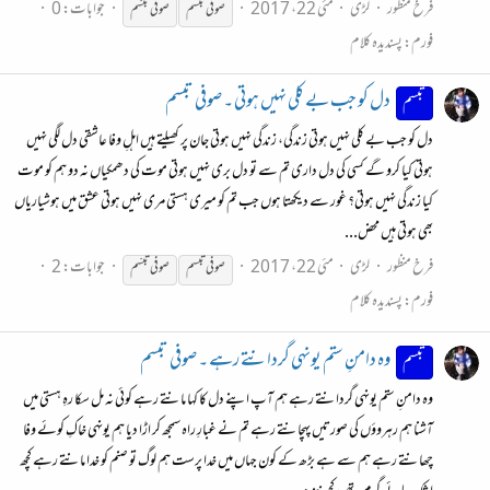
فرخ منظور
لڑی
مئی 22، 2017
جوابات: 0
صوفی
تبسم
صوفی
تبسّم
فورم:
پسندیدہ کلام
دل کو جب بے کلی نہیں ہوتی ۔ صوفی تبسم
تبسم
دل کو جب بے کلی نہیں ہوتی زندگی، زندگی نہیں ہوتی جان پر کھیلتے ہیں اہلِ وفا عاشقی دل لگی نہیں
ہوتی کیا کرو گے کسی کی دل داری تم سے تو دل بری نہیں ہوتی موت کی دھمکیاں نہ دو ہم کو موت
کیا زندگی نہیں ہوتی؟ غور سے دیکھتا ہوں جب تم کو میری ہستی مری نہیں ہوتی عشق میں ہوشیاریاں
بھی ہوتی ہیں محض...
فرخ منظور
لڑی
مئی 22، 2017
جوابات: 2
صوفی
تبسم
صوفی
تبسّم
فورم:
پسندیدہ کلام
وہ دامنِ ستم یونہی گردانتے رہے ۔ صوفی تبسم
تبسم
وہ دامنِ ستم یونہی گردانتے رہے ہم آپ اپنے دل کا کہا مانتے رہے کوئی نہ مل سکا رہِ ہستی میں
آشنا ہم رہروؤں کی صورتیں پہچانتے رہے تم نے غبارِ راہ سمجھ کر اڑا دیا ہم یونہی خاکِ کوئے وفا
چھانتے رہے ہم سے ہے بڑھ کے کون جہاں میں خدا پرست ہم لوگ تو صنم کو خدا مانتے رہے کچھ