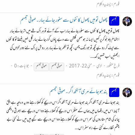
فورم:
پسندیدہ کلام
پھول تو ہیں پھول کانٹوں سے سنور جائے بہار ۔ صوفی تبسم
تبسم
پھول تو ہیں پھول کانٹوں سے سنور جائے بہار اب کے آئے تو ہر اِک شے میں اتر جائے بہار
اہتمامَ ہاو ہُو کر پر کہیں ایسا نہ ہو صحنِ گلشن سے دبے پاؤں گزر جائے بہار گُل نہیں ہنستے تو کانٹوں
سے لپٹ کر روئیے کچھ تو ہو رنگَ چمن، کچھ تو نکھر جائے بہار ہر روش پر اِک نئے دورِ خزاں کی
الجھنیں اب تمہیں کہہ...
فرخ منظور
لڑی
مئی 22، 2017
جوابات: 0
صوفی
تبسم
صوفی
تبسّم
فورم:
پسندیدہ کلام
بند ہو جائے مری آنکھ اگر ۔ صوفی تبسم
تبسم
بند ہو جائے مری آنکھ اگر بند ہو جائے مری آنکھ اگر اس دریچے کو کھلا رہنے دو یہ دریچہ ہے افق
آئینہ اس میں رقصاں ہیں جہاں کے منظر اس دریچے کو کھلا رہنے دو اس دریچے سے ابھرتی دیکھی
چاند کی شام ستاروں کی سحر اِس دریچے کو کھلا رہنے دو اس دریچے سے کیے ہیں میں نے کئی بے
چشم نظارے کئی بے راہ سفر اِس...