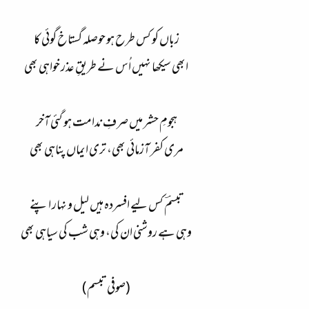
زباں کو کس طرح ہو حوصلہ گستاخ گوئی کا
ابھی سیکھا نہیں اُس نے طریقِ عذر خواہی بھی
ہجومِ حشر میں صرفِ ندامت ہو گئی آخر
مری کفر آزمائی بھی، تری ایماں پناہی بھی
تبسمؔ کس لیے افسردہ ہیں لیل و نہار اپنے
وہی ہے روشنی ان کی، وہی شب کی سیاہی بھی
(صوفی تبسم)