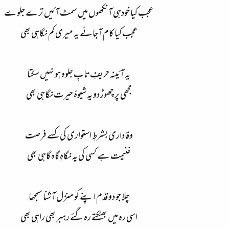
عجب کیا خودہی آنکھوں میں سمٹ آئیں ترے جلوے
عجب کیا کام آجائے یہ میری کم نگاہی بھی
یہ آئینہ حریفِ تابِ جلوہ ہو نہیں سکتا
مجھی پر چھوڑ دو یہ شیوۂ حیرت نگاہی بھی
وفاداری بشرطِ استواری کی کسے فرصت
غنیمت ہے کسی کی یہ نگاہِ گاہ گاہی بھی
چلا جو دو قدم اپنے کو منزل آشنا سمجھا
اسی رہ میں بھٹکتے رہ گئے رہبر بھی راہی بھی