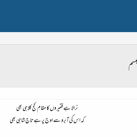
بسم
نرالا ہے فقیروں کا مقامِ کج کلاہی بھی
کہ اس کی آبرو سے اوج پر ہے تاجِ شاہی بھی