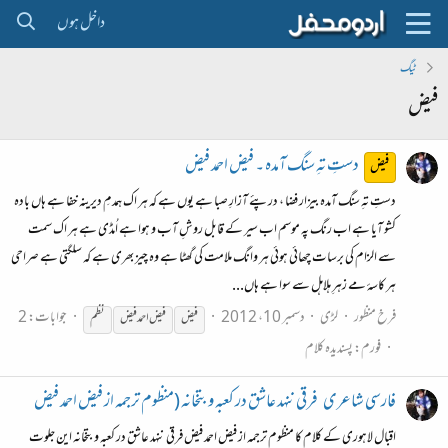
داخل ہوں
ٹیگ
فیض
دستِ تہِ سنگ آمدہ ۔ فیض احمد فیض
فیض
دستِ تہِ سنگ آمدہ بیزار فضا ، درپئے آزارِ صبا ہے یوں ہے کہ ہر اک ہمدمِ دیرینہ خفا ہے ہاں بادہ
کشو آیا ہے اب رنگ پہ موسم اب سیر کے قابل روشِ آب و ہوا ہے اُمڈی ہے ہر اک سمت
سے الزام کی برسات چھائی ہوئی ہر وانگ ملامت کی گھٹا ہے وہ چیز بھری ہے کہ سلگتی ہے صراحی
ہر کاسۂ مے زہرِ ہلاہل سے سوا ہے ہاں...
فرخ منظور
لڑی
دسمبر 10، 2012
جوابات: 2
فیض
فیض
احمد
فیض
نظم
فورم:
پسندیدہ کلام
فارسی شاعری
فرقی ننہد عاشق در کعبہ و بتخانہ (منظوم ترجمہ از فیض احمد فیض
اقبال لاہوری کے کلام کا منظوم ترجمہ از فیض احمد فیض فرقی ننہد عاشق در کعبہ و بتخانہ این جلوت