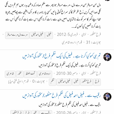
دلِ من مسافرِ من مرے دل، مرے مسافر ہوا پھر سے حکم صادر کہ وطن بدر ہوں ہم تم دیں گلی
گلی صدائیں کریں رُخ نگر نگر کا کہ سراغ کوئی پائیں کسی یارِ نامہ بر کا ہر اک اجنبی سے پوچھیں جو پتا
تھا اپنے گھر کا سرِ کوئے ناشنایاں ہمیں دن سے رات کرنا کبھی اِس سے بات کرنا کبھی اُس سے
بات کرنا تمھیں کیا کہوں کہ...
فرخ منظور
لڑی
فروری 5، 2012
فیض
فیض
احمد
فیض
مرے دل مرے مسافر
جوابات: 31
فورم:
اردو شاعری
تم ہی کہو کیا کرنا ہے ۔ فیض کی ایک نظم فرخ/سخنور کی آواز میں
تم ہی کہو کیا کرنا ہے ۔ فیض کی ایک نظم فرخ/سخنور کی آواز میں
فرخ منظور
لڑی
دسمبر 30، 2010
اردو شاعری
تحت اللفظ
سخنور
شاعری
جوابات: 0
فورم:
ادبی ملٹی میڈیا
فرخ
فرخ منظور
فیض
فیض
احمد
فیض
نظم
رقیب سے ۔ فیض احمد فیض کی نظم فرخ منظور/سخنور کی آواز میں
رقیب سے ۔ فیض احمد فیض کی نظم فرخ منظور/سخنور کی آواز میں
فرخ منظور
لڑی
دسمبر 26، 2010
رقیب سے
سخنور
فرخ
فرخ منظور