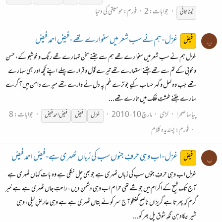
جوابات: 2
فورم:
موسیقی کی دنیا
ٹینا ثانی
غزل-ہم نے سب شعر میں سنوارے تھے -فیض احمد فیض
فیض
پ
غزل ہم نے سب شعر میں سنوارے تھے ہم سے جتنے سخن تمہارے تھے رنگ و خوشبو کے، حسن
و خوبی کے تم سے تھے جتنے استعارے تھے تیرے قول و قرار سے پہلے اپنے کچھ اور بھی سہارے
تھے جب وہ لعل و گہر حساب کیے جو ترے غم پہ دل نے وارے تھے میرے دامن میں آ گرے
سارے جتنے طشتِ فلک میں تارے تھے...
پیاسا صحرا
لڑی
مارچ 10، 2010
جوابات: 8
غزل
فیض
فیض
احمد
فیض
فورم:
پسندیدہ کلام
غزل-اب وہی حرفِ جنوں سب کی زباں ٹھہری ہے-فیض احمد فیض
فیض
پ
غزل اب وہی حرفِ جنوں سب کی زباں ٹھہری ہے جو بھی چل نکلی ہے وہ بات کہاں ٹھہری ہے
آج تک شیخ کے اکرام میں جو شے تھی حرام اب وہی دشمنِ دیں ، راحتِ جاں ٹھہری ہے ہے خبر
گرم کہ پھرتا ہے گریزاں ناصح گفتگو آج سرِ کوئے بتاں ٹھہری ہے ہے وہی عارضِ لیلٰی، وہی
شیریںکادہن نگہِ شوق پل بھر کو...