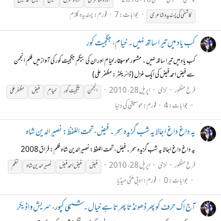
کاشفی
لڑی
مئی 16، 2010
اردو شاعری
اردو غزل
فیض
فیض
احمد
فیض
جوابات: 7
فورم:
پسندیدہ کلام
کاشفی کی پسندیدہ شاعری
کب یاد میں تیرا ساتھ نہیں ۔ خیام، جگجیت کور
کب یاد میں تیرا ساتھ نہیں ۔ مشہور موسیقار خیّام اور ان کی بیگم جگجیت کور کی آواز میں فلم انجمن
سے فیض احمد فیض کی ایک غزل (ڈائریکٹر: مظفر علی)
فرخ منظور
لڑی
اپریل 28، 2010
انجمن
جگجیت کور
خیام
فیض
مظفر علی
جوابات: 4
فورم:
موسیقی کی دنیا
یہ داغ داغ اجالا یہ شب گزیدہ سحر ۔ فیض،تحت اللفظ: نصیرالدین شاہ
یہ داغ داغ اجالا یہ شب گزیدہ سحر ۔ فیض،تحت اللفظ: نصیرالدین شاہ فلم: فراق 2008
فرخ منظور
لڑی
اپریل 28، 2010
فیض
فیض
احمد
فیض
نصیر الدین شاہ
نظم
جوابات: 0
فورم:
ادبی ملٹی میڈیا
آج اِک حرف کو پھر ڈھونڈتا پھرتا ہے خیال۔ ششی کپور، سریش واڈیکر