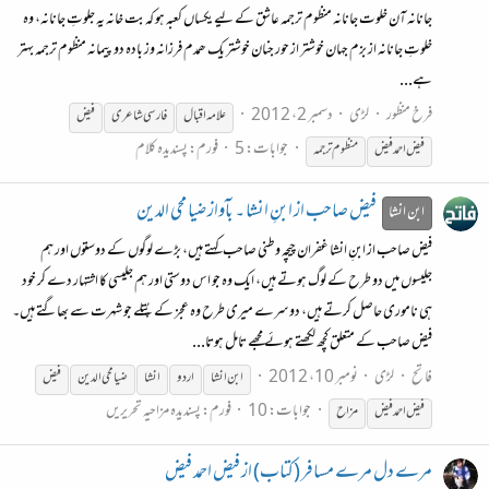
جانانہ آن خلوت جانانہ منظوم ترجمہ عاشق کے لیے یکساں کعبہ ہو کہ بت خانہ یہ جلوتِ جانانہ، وہ
خلوتِ جانانہ از بزم جہان خوشتر از حور جنان خوشتر یک ھمدم فرزانہ وز بادہ دو پیمانہ منظوم ترجمہ بہتر
ہے...
فرخ منظور
لڑی
دسمبر 2، 2012
علامہ اقبال
فارسی شاعری
فیض
جوابات: 5
فورم:
پسندیدہ کلام
فیض
احمد
فیض
منظوم ترجمہ
فیض صاحب از ابنِ انشا ۔ بآواز ضیا محی الدین
ابن انشا
فیض صاحب از ابنِ انشا غفران چیچہ وطنی صاحب کہتے ہیں، بڑے لوگوں کے دوستوں اور ہم
جلیسوں میں دو طرح کے لوگ ہوتے ہیں، ایک وہ جو اس دوستی اور ہم جلیسی کا اشتہار دے کر خود
ہی ناموری حاصل کرتے ہیں، دوسرے میری طرح وہ عجز کے پُتلے جو شہرت سے بھاگتے ہیں۔
فیض صاحب کے متعلق کچھ لکھتے ہوئے مجھے تامل ہوتا...
فاتح
لڑی
نومبر 10، 2012
ابن انشا
اردو
انشا
ضیا محی الدین
فیض
جوابات: 10
فورم:
پسندیدہ مزاحیہ تحریریں
فیض
احمد
فیض
مزاح
مرے دل مرے مسافر (کتاب) از فیض احمد فیض