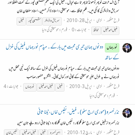
آج اِک حرف کو پھر ڈھونڈتا پھرتا ہے خیال ۔ فیض کی ایک نظم ششی کپور کے تحت اللفظ اور
سریش واڈیکر کی گائکی میں۔ فلم محافظ سے، موسیقی: استاد ذاکر حسین، استاد سلطان خان
فرخ منظور
لڑی
اپریل 28، 2010
سریش واڈیکر
ششی کپور
فیض
جوابات: 0
فورم:
موسیقی کی دنیا
فیض
احمد
فیض
محافظ
دونوں جہان تیری محبت میں ہار کے ۔ میڈم نورجہاں فیض کی غزل
نور جہاں
کے ساتھ
دونوں جہان تیری محبت میں ہار کے ۔ میڈم نورجہاں فیض کی غزل کے ساتھ ایک نجی محفل میں
نورجہاں نے یہ غزل بغیر موسیقی کے گائی اور کمال گائی۔ بشکریہ منصور صاحب
فرخ منظور
لڑی
اپریل 3، 2010
جوابات: 4
فیض
فیض
احمد
فیض
نورجہاں
فورم:
موسیقی کی دنیا
نذرِ خسرو (موری ارج سنو ) ۔ فیض، نفیس خاں، ٹینا ثانی
نذرِ خسرو از فیض موری ارج سنو گلوکار: نفیس خان گلوکارہ: ٹینا ثانی اردو پلے تان سین
فرخ منظور
لڑی
مارچ 12، 2010
امیر خسرو
فیض
فیض
احمد
فیض
نفیس خان