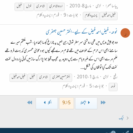
پیاسا صحرا
لڑی
مارچ 8، 2010
اردو شاعری
شاعری
غزل
فیض
جوابات: 9
فورم:
پسندیدہ کلام
فیض
احمد
فیض
پسندیدہ کلام
نوحہ - فیض احمد فیض کے لیے - اختر حسین جعفری
ر
وہ جو پیش و پس میں تھی روشنی سرِسطرِ شوق رہی نہیں یہ چراغ کیسا بجھا دیا، شبِ منتقم میرے
سامنے ابھی اس حرم کے طواف میں تھے قدم مرے مجھے کیوں ہو دعوٰئ ھمسری کہ بہت فرو تھے
عَلَم مِرے ابھی اس کے منبروبام سے پسِ دوپہر یہ عجیب قحطِ ہوا پڑا رگِ ساز میں کوئی پارہِ دل لخت
لخت اٹک گیا تو فغاں کی شکل...
رفیع
لڑی
مارچ 1، 2010
اختر حسین جعفری
شاعری
فیض
فیض
احمد
فیض
جوابات: 5
فورم:
پسندیدہ کلام
نوحہ
Last
First
پچھلا
5 از 9
اگلا
ٹیگ