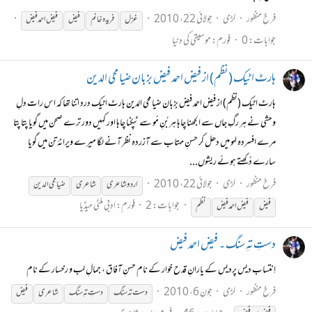
فرخ منظور
لڑی
جولائی 22، 2010
غزل
فریدہ خانم
فیض
فیض
احمد
فیض
جوابات: 0
فورم:
موسیقی کی دنیا
ہارٹ اٹیک (نظم) از فیض احمد فیض بزبان ضیا محی الدین
ہارٹ اٹیک (نظم) از فیض احمد فیض بزبان ضیا محی الدین ہارٹ اٹیک درد اتنا تھا کہ اس رات دلِ
وحشی نے ہر رگِ جاں سے الجھنا چاہا ہر بُنِ مُو سے ٹپکنا چاہا اور کہیں دور ترے صحن میں گویا پتا پتا
مرے افسردہ لہو میں دھل کر حسنِ مہتاب سے آزردہ نظر آنے لگا میرے ویرانۂ تن میں گویا
سارے دُکھتے ہوئے ریشوں...
فرخ منظور
لڑی
جولائی 22، 2010
اردو شاعری
شاعری
ضیا محی الدین
جوابات: 2
فورم:
ادبی ملٹی میڈیا
فیض
فیض
احمد
فیض
نظم
دستِ تہِ سنگ ۔ فیض احمد فیض
اِنتساب دیس پردیس کے یارانِ قدح خوار کے نام حسنِ آفاق ، جمالِ لب و رخسار کے نام
فرخ منظور
لڑی
جون 6، 2010
دست تہ سنگ
دستِ تہِ سنگ
شاعری
فیض