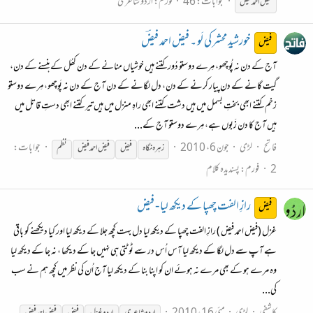
جوابات: 46
فورم:
اردو شاعری
فیض
احمد
فیض
خورشیدِ محشر کی لَو ۔ فیض احمد فیضؔ
فیض
آج کے دن نہ پُوچھو، مِرے دوستو دُور کتنے ہیں خوشیاں منانے کے دن کھُل کے ہنسنے کے دن،
گیت گانے کے دن پیار کرنے کے دن، دل لگانے کے دن آج کے دن نہ پَوچھو، مِرے دوستو
زخم کتنے ابھی بختِ بسمل میں ہیں دشت کتنے ابھی راہِ منزل میں ہیں تیر کتنے ابھی دستِ قاتل میں
ہیں آج کا دن زَبوں ہے، مِرے دوستو آج کے...
فاتح
لڑی
جون 6، 2010
جوابات:
زہرہ نگاہ
فیض
فیض
احمد
فیض
نظم
2
فورم:
پسندیدہ کلام
رازِ الفت چھپا کے دیکھ لیا - فیض
فیض
غزل (فیض احمد فیض ) رازِ الفت چھپا کے دیکھ لیا دل بہت کچھ جلا کے دیکھ لیا اور کیا دیکھنے کو باقی
ہے آپ سے دل لگا کے دیکھ لیا آس اُس در سے ٹوٹتی ہی نہیں جا کے دیکھا ، نہ جا کے دیکھ لیا
وہ مرے ہو کے بھی مرے نہ ہوئے ان کو اپنا بنا کے دیکھ لیا آج اُن کی نظر میں کچھ ہم نے سب
کی...