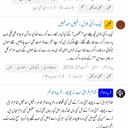
جوابات: 0
فورم:
ادبی ملٹی میڈیا
فیض
فیض
احمد
فیض
نطم
ایک دکنی غزل ۔ فیض احمد فیض
فیض
پ
ایک دکنی غزل کچھ پہلے ان آنکھوں آگے کیا کیانہ نظارے گزرے تھا کیا روشن ہو جاتا تھی گلی جب
یار ہمارا گزرے تھا تھے کتنے اچھے لوگ کہ جن کو اپنے غم سے فرصت تھی سب پو چھیں تھے احوال
جو کوئی درد کا مارا گزرے تھا اب کہ خزاں ایسی ٹھہری وہ سارے زمانے بھول گئے جب موسم گل
ہر پھیرے میں آ آ کے دوبارہ گزرے...
پیاسا صحرا
لڑی
اگست 27، 2010
اردو شاعری
دکنی غزل
شاعری
غزل
جوابات: 1
فورم:
پسندیدہ کلام
فیض
فیض
احمد
فیض
شامِ فراق اب نہ پوچھ ۔ فریدہ خانم
فریدہ خانم
شامِ فراق اب نہ پوچھ آئی اور آ کے ٹل گئی گلوکارہ: فریدہ خانم شاعر: فیض احمد فیض شامِ فراق،
اب نہ پوچھ، آئی اور آکے ٹل گئی دل تھا کہ پھر بہل گیا، جاں تھی کہ پھر سنبھل گئی بزمِ خیال میں
ترے حسن کی شمع جل گئی درد کا چاند بجھ گیا، ہجر کی رات ڈھل گئی جب تجھے یاد کرلیا، صبح مہک مہک
اٹھی جب ترا...