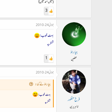
)
(فیض احمد فیض
3
جولائی 24، 2010
بہت خوب!
شکریہ
جیا راؤ
1
محفلین
جولائی 24، 2010
جیا راؤ نے کہا:
بہت خوب!
فرخ منظور
شکریہ
لائبریرین