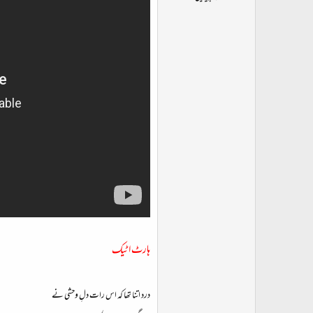
ت
د
ا
ء
ہارٹ اٹیک
درد اتنا تھا کہ اس رات دلِ وحشی نے