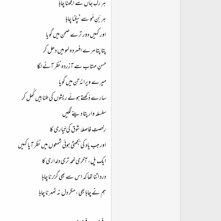
ہر رگِ جاں سے الجھنا چاہا
ہر بُنِ مُو سے ٹپکنا چاہا
اور کہیں دور ترے صحن میں گویا
پتا پتا مرے افسردہ لہو میں دھل کر
حسنِ مہتاب سے آزردہ نظر آنے لگا
میرے ویرانۂ تن میں گویا
سارے دُکھتے ہوئے ریشوں کی طنابیں کُھل کر
سلسلہ وار پتا دینے لگیں
رخصتِ فاصلۂ شوق کی تّیاری کا
اور جب یاد کی بجھتی ہوئی شمعوں میں نظر آیا کہیں
ایک پل، آخری لمحہ تری دلداری کا
درد اتنا تھا کہ اس سے بھی گزرنا چاہا
ہم نے چاہا بھی ، مگر دل نہ ٹھہرنا چاہا