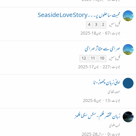
محبت ساحلوں پر۔۔۔Seaside Love Story
گُلِ یاسمیں
4
3
2
جوابات
67
جون 18، 2025
صراحی سے متاثر صراحی
گُلِ یاسمیں
12
11
10
جوابات
227
جون 17، 2025
اپنی زبان چھوڑ -نا
الف نظامی
جوابات
13
جون 6، 2025
زبان مختصر فلم - سکس سگما فلمز
محب علوی
جوابات
0
اپریل 28، 2025