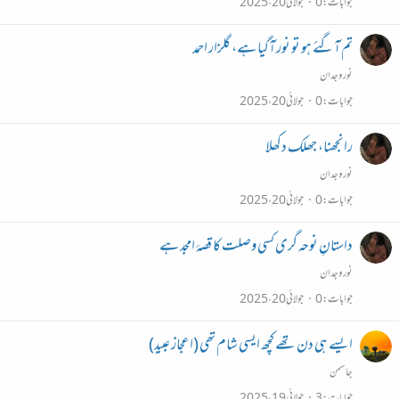
جوابات
0
جولائی 20، 2025
تم آگئے ہو تو نور آگیا ہے، گلزار احمد
نور وجدان
جوابات
0
جولائی 20، 2025
رانجھنا، جھلک دکھلا
نور وجدان
جوابات
0
جولائی 20، 2025
داستانِ نوحہ گری کسی وصلت کا قصۂ امجد ہے
نور وجدان
جوابات
0
جولائی 20، 2025
ایسے ہی دن تھے کچھ ایسی شام تھی (اعجاز عبید)
جاسمن
جوابات
3
جولائی 19، 2025