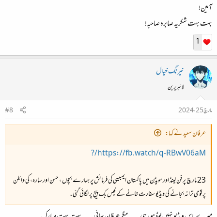
آمین!
بہت بہت شکریہ صابرہ صاحبہ!
1
نیرنگ خیال
لائبریرین
مارچ 25، 2024
#8
عرفان سعید نے کہا:
https://fb.watch/q-RBwV06aM/?
23 مارچ پر فن لینڈ اور سویڈن میں پاکستان ایمبیسی کی فرمائش پر ہمارے بچوں ، حسن اور سارہ، کی وائلن
پر قومی ترانہ بجانے کی ویڈیو سفارت خانے کے فیس بک پیج پر لگائی گئی۔
میرے پاس ویڈیو نہیں لوڈ ہو رہی۔۔۔ مگر عرفان بھائی۔۔۔ بہت بہت مبارک۔۔۔