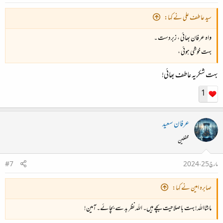
سید عاطف علی نے کہا:
واہ عرفان بھائی ، زبردست ۔
بہت خوشی ہوئی ،
بہت شکریہ عاطف بھائی!
1
عرفان سعید
محفلین
مارچ 25، 2024
#7
صابرہ امین نے کہا:
ماشااللہ! بہت باصلاحیت بچے ہیں۔ اللہ نظر بد سے بچائے۔ آمین!