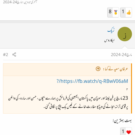
آخری تدوین:
مارچ 24، 2024
8
1
زیک
ز
ایکاروس
مارچ 24، 2024
#2
عرفان سعید نے کہا:
https://fb.watch/q-RBwV06aM/?
۲
23 مارچ پر فن لینڈ اور سویڈن میں پاکستان ایمبیسی کی فرمائش پر ہمارے بچوں ، حسن اور سارہ، کی وائلن
پر قومی ترانہ بجانے کی ویڈیو سفارت خانے کے فیس بک پیج پر لگائی گئی۔
بہت بہترین!
1