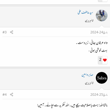
سید عاطف علی
لائبریرین
مارچ 24، 2024
#3
واہ عرفان بھائی ، زبردست ۔
بہت خوشی ہوئی ،
2
صابرہ امین
لائبریرین
مارچ 25، 2024
#4
ماشااللہ! بہت باصلاحیت بچے ہیں۔ اللہ نظر بد سے بچائے۔ آمین!