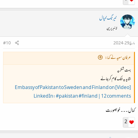
نیرنگ خیال
لائبریرین
مارچ 29، 2024
#10
عرفان سعید نے کہا:
بہت شکریہ
شاید یہ لنک کام کر جائے
[Video] Embassy of Pakistan to Sweden and Finland on
LinkedIn: #pakistan #finland | 12 comments
کمال ۔۔۔ خوبصورت
2