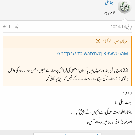
سیما علی
لائبریرین
اپریل 14، 2024
#11
عرفان سعید نے کہا:
https://fb.watch/q-RBwV06aM/?
23 مارچ پر فن لینڈ اور سویڈن میں پاکستان ایمبیسی کی فرمائش پر ہمارے بچوں ، حسن اور سارہ، کی وائلن
پر قومی ترانہ بجانے کی ویڈیو سفارت خانے کے فیس بک پیج پر لگائی گئی۔
واہ واہ
بہت اعلیٰ !!!
ماشاء اللہ بہت عمدگی سے بچوں نے پیش کیا ۔۔
اللہ تعالیٰ اپنی امان میں رکھے آمین ۔