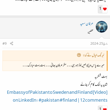
1
عرفان سعید
محفلین
مارچ 25، 2024
#9
نیرنگ خیال نے کہا:
میرے پاس ویڈیو نہیں لوڈ ہو رہی۔۔۔ مگر عرفان بھائی۔۔۔ بہت بہت مبارک۔۔۔
بہت شکریہ
شاید یہ لنک کام کر جائے
[Video] Embassy of Pakistan to Sweden and Finland
on LinkedIn: #pakistan #finland | 12 comments
1