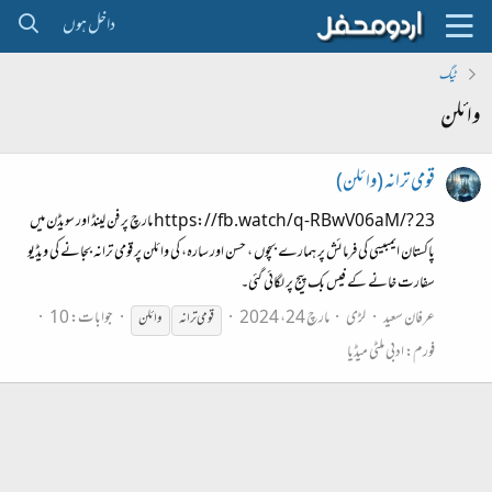
داخل ہوں
ٹیگ
وائلن
قومی ترانہ (وائلن)
https://fb.watch/q-RBwV06aM/? 23 مارچ پر فن لینڈ اور سویڈن میں
پاکستان ایمبیسی کی فرمائش پر ہمارے بچوں ، حسن اور سارہ، کی وائلن پر قومی ترانہ بجانے کی ویڈیو
سفارت خانے کے فیس بک پیج پر لگائی گئی۔
عرفان سعید
لڑی
مارچ 24، 2024
جوابات: 10
قومی ترانہ
وائلن
فورم:
ادبی ملٹی میڈیا