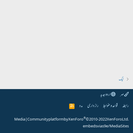
ٹیگ
مہر
اردو جدید
رابطہ
قواعد و ضوابط
راز داری
مدد
R
S
S
®
Media
|
Community platform by XenForo
© 2010-2022 XenForo Ltd.
embeds via s9e/MediaSites