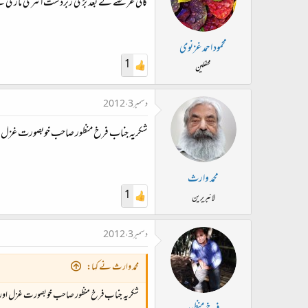
کافی عرصے کے بعد بڑی زبردست انٹری ماری 
محمود احمد غزنوی
1
محفلین
دسمبر 3، 2012
شکریہ جناب فرخ منظور صاحب خوبصورت غزل اور
محمد وارث
1
لائبریرین
دسمبر 3، 2012
محمد وارث نے کہا:
شکریہ جناب فرخ منظور صاحب خوبصورت غزل اور تر