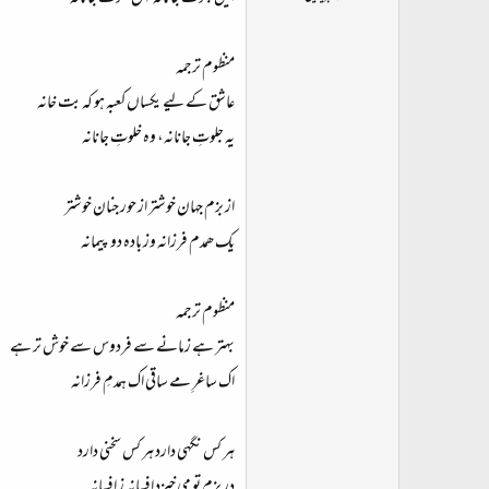
ت
د
ا
منظوم ترجمہ
ء
عاشق کے لیے یکساں کعبہ ہو کہ بت خانہ
یہ جلوتِ جانانہ، وہ خلوتِ جانانہ
از بزم جہان خوشتر از حور جنان خوشتر
یک ھمدم فرزانہ وز بادہ دو پیمانہ
منظوم ترجمہ
بہتر ہے زمانے سے فردوس سے خوش تر ہے
اک ساغرِ مے ساقی اک ہمدمِ فرزانہ
ہر کس نگہی دارد ہر کس سخنی دارد
در بزم تو می خیزد افسانہ ز افسانہ