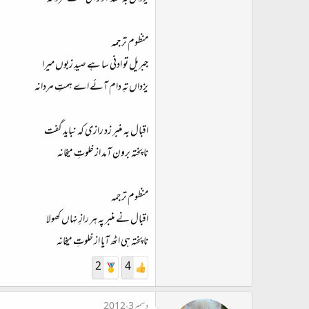
منظوم ترجمہ
جبریل تو ادنی سا ہے صیدِ زبوں میرا
یزداں تہِ دام آئے اے ہمتِ مردانہ
اقبال بہ منبر زد رازی کہ نباید گفت
نا پختہ برون آمد از خلوتِ میخانہ
منظوم ترجمہ
اقبال نے منبر پہ ہر رازِ نہاں کھولا
نا پختہ ہی اٹھ آیا از خلوتِ میخانہ
2
4
دسمبر 3، 2012