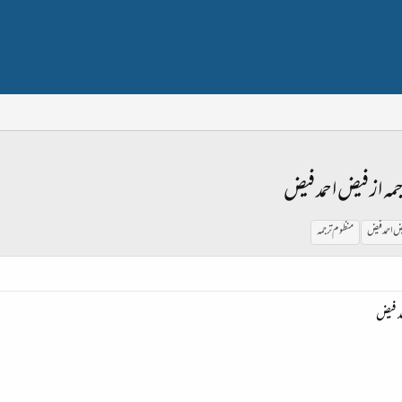
رجمہ از فیض احمد فیض
ض احمد فیض
منظوم ترجمہ
مد فیض