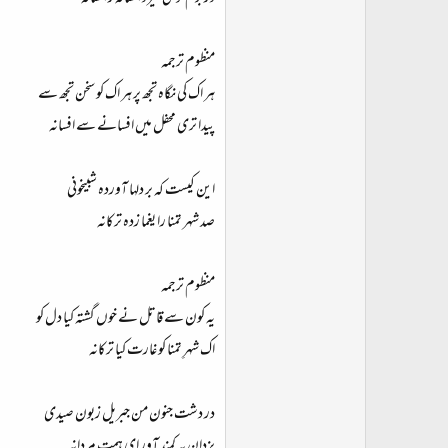
منظوم ترجمہ
ہر اک کی نگاہ تجھ پر ہر اک کو سخن تجھ سے
پیدا تری محفل میں افسانے سے افسانہ
این کیست کہ بر دلہا آوردہ شبیخونی
صد شہر تمنا را یغما زدہ ترکانہ
منظوم ترجمہ
یہ کون سے قاتل نے خوں گشتہ کیا دل کو
اک شہرِ تمنا کو غارت کیا ترکانہ
در دشت جنون من جبریل زبون صیدی
یزدان بہ کمند آور ای ہمت مردانہ