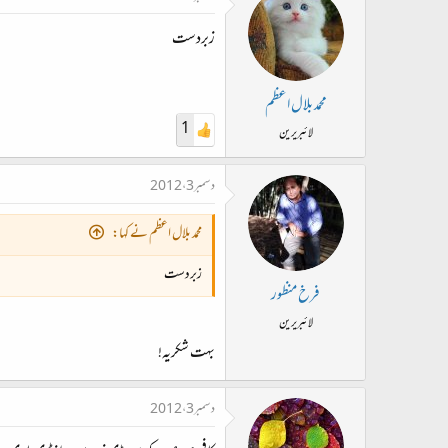
زبردست
محمد بلال اعظم
1
لائبریرین
دسمبر 3، 2012
محمد بلال اعظم نے کہا:
زبردست
فرخ منظور
لائبریرین
بہت شکریہ!
دسمبر 3، 2012