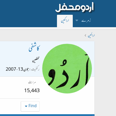
زمرے
اراکین
اراکین
کاشفی
محفلین
رکنیت
جون 13، 2007
مراسلے
15,443
Find