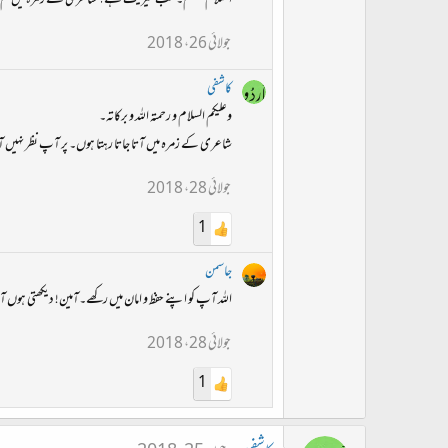
السلام علیکم۔سب خیریت ہے؟ شاعری کے زمرہ میں کم ک
جولائی 26، 2018
کاشفی
وعلیکم السلام و رحمتہ اللہ و برکاتہ۔
شاعری کے زمرہ میں آتا جاتا رہتا ہوں۔ پر آپ نظر نہیں آ
جولائی 28، 2018
1
جاسمن
اللہ آپ کو اپنے حفظ و امان میں رکھے۔آمین! دیکھتی ہوں 
جولائی 28، 2018
1