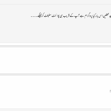
ے محفلین اس بار کیا پروگرام ہے آپ کے قریب ہی پوائنٹ سلیکٹ کرلینگے۔۔۔۔