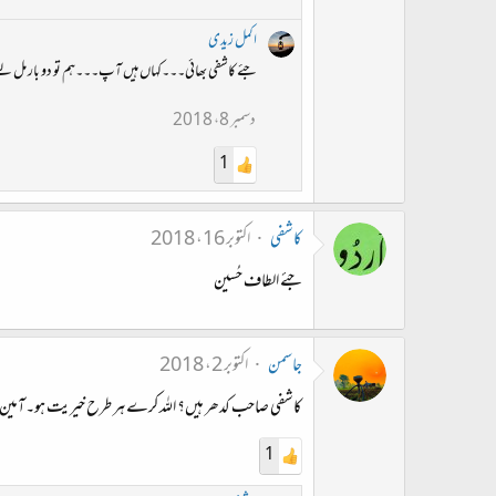
اکمل زیدی
جئے کاشفی بھائی۔۔۔کہاں ہیں آپ۔۔۔ہم تو دو بار مل لی
دسمبر 8، 2018
1
کاشفی
اکتوبر 16، 2018
جئے الطاف حُسین
جاسمن
اکتوبر 2، 2018
کاشفی صاحب کدھر ہیں؟ اللہ کرے ہر طرح خیریت ہو۔آمین!
1