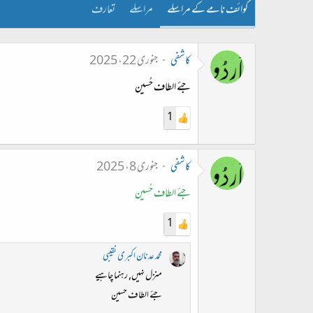
کوائف نامے کے مراسلے
مراسلے
تعارف
کاشفی
جنوری 22، 2025
جئے الطاف حُسین
1
کاشفی
جنوری 8، 2025
جئے الطاف حُسین
1
محمد عدنان اکبری نقیبی
منزل نہیں, رہنما چاہیے
جئے الطاف حسین