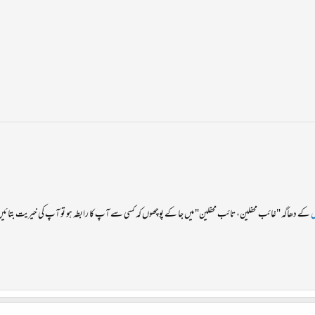
ل
کے دھاگہ "غائب محفلین، تائب محفلین" میں جا کے پوچھوں کہ کسی سے آپ کا رابطہ ہو تو آپ کی خیریت بتائی