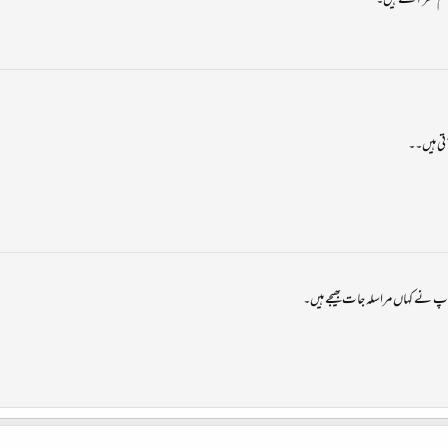
م نظر آتے ہیں۔
تی ہیں۔۔
آپ نے کہاں مراسلہ جات بھیجے ہیں۔