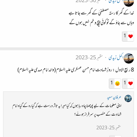
اکمل زیدی
ستمبر 30، 2023
خدا کے گھر کا رستہ مصطفیٰ کے گھر سے جاتا ہے
وہاں سے جاؤ گے تو کوئی پیچ و خم نہیں ہوں گے
1
اکمل زیدی
ستمبر 25، 2023
8 ربیع الاول : روزِ شہادت امام حسن عسکری علیہ السلام (والد امام مہدی علیہ السلام)
1
1
عرفان سعید
اپنی معلومات کے لیے پوچھنا چاہ رہا ہوں کہ کیا میرا یہ تاثر درست ہے کہ گیارہ کے گیاہ امام
شہادت کے منصب پر سرفراز ہوئے؟
ستمبر 25، 2023