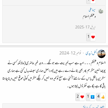
سیما علی
وعلیکم السلام
اپریل 17، 2025
1
اکمل زیدی
نومبر 12، 2024
السلام و علیکم ۔ ۔ ۔ امید ہے سب خیریت سے ہونگے ۔۔وجہ غیر حاضری (حالانکہ کسی نے
پوچھا نہین مگر ہم پھر بھی بتائے دے رہے ہیں ) دراصل ہماری سیٹ بدل گئی ہے ہماری
سکرین بالکل باس کے سامنے آگئی ہے منع تو خیر وہ نہیں کرینگے مگر میں کوئی موقع نہیں دینا چاہتا
باقی گاہے بگاہے نظر ڈال لیتا ہوں ۔
2
1
4