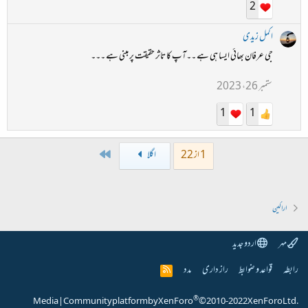
2
اکمل زیدی
جی عرفان بھائی ایسا ہی ہے ۔۔آپ کا تاثر حقیقت پر مبنی ہے ۔۔۔
ستمبر 26، 2023
1
1
Last
1 از 22
اگلا
اراکین
مہر
اردو جدید
رابطہ
قواعد و ضوابط
راز داری
مدد
R
S
S
®
Media
|
Community platform by XenForo
© 2010-2022 XenForo Ltd.