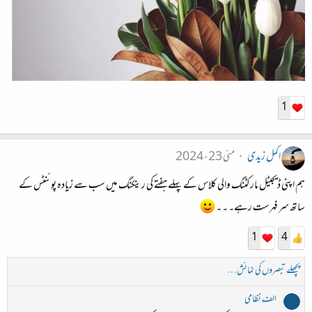
1
اکمل زیدی
مئی 23، 2024
ہم اپنی ڈیجیٹل مارکٹنگ والی کلاس کے پہلے ہفتے کی رینکنگ میں سب سے زیادہ پوئنٹس کے
ساتھ سر فہرست رہے۔ ۔ ۔
1
4
پچھلے تبصروں کی نمائش…
الف نظامی