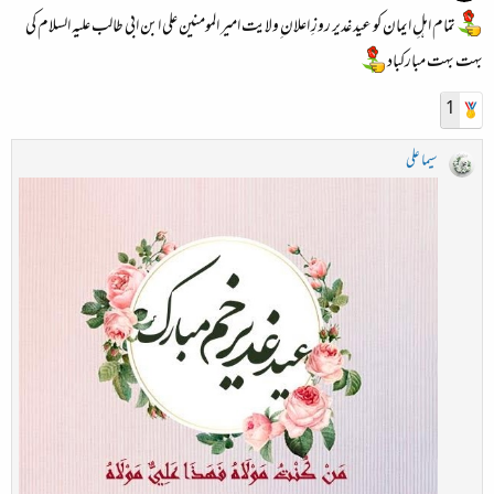
تمام اہلِ ایمان کو عید غدیر روزِ اعلان ِولایت امیر المومنین علی ابن ابی طالب علیہ السلام کی
بہت بہت مبارکباد
1
سیما علی