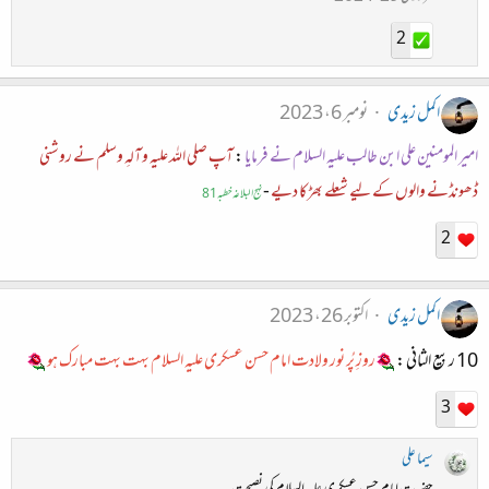
2
اکمل زیدی
نومبر 6، 2023
امیر المومنین علی ابن طالب علیہ السلام نے فرمایا
:
آپ صلی اللہ علیہ وآلہِ وسلم نے روشنی
ڈھونڈنے والوں کے لیے شعلے بھڑکا دیے
-
نہج البلاغہ خطبہ 81
2
اکمل زیدی
اکتوبر 26، 2023
10 ربیع الثانی :
روزِ پُر نور ولادت امام حسن عسکری علیہ السلام بہت بہت مبارک ہو
3
سیما علی