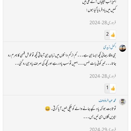
امیرؔ اب ہچکیاں آنے لگی ہیں
کہیں میں یاد فرمایا گیا ہوں !
فروری 28، 2024
2
اکمل زیدی
جی وقار بھائی کچھ ایسا ہی ہے۔۔۔ کم از کم دانتوں میں زبان ہی آجاتی کچھ تو خوش فہمی کا بھرم رہ
جاتا۔۔۔خیر کوئی بات نہہں۔۔۔ہمیں تو سب یاد رہے اور کچھ کی صرف یاد ہی رہ گئی۔۔
فروری 28، 2024
1
محمد عبدالرؤوف
تو ثابت ہوا کہ یاد کیے جانے والے کو ہچکی نہیں آیا کرتی۔ 😄
ایویں گلاں ای نیں بس۔۔۔
فروری 29، 2024