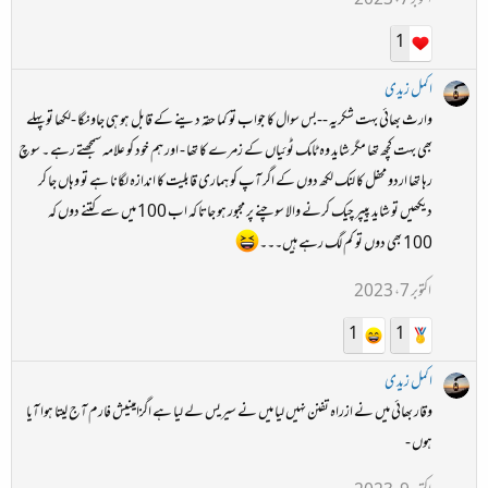
اکتوبر 7، 2023
1
اکمل زیدی
وارث بھائی بہت شکریہ --بس سوال کا جواب تو کما حقہ دینے کے قابل ہو ہی جاونگا -لکھا تو پہلے
بھی بہت کچھ تھا مگر شاید وہ ٹامک ٹوئیاں کے زمرے کا تھا - اور ہم خود کو علامہ سمجھتے رہے ۔ سوچ
رہا تھا اردو محفل کا لنک لکھ دوں کے اگر آپ کو ہماری قابلیت کا اندازہ لگانا ہے تو وہاں جا کر
دیکھیں تو شاید پیپر چیک کرنے والا سوچنے پر مجبور ہو جاتا کہ اب 100 میں سے کتنے دوں کہ
100 بھی دوں تو کم لگ رہے ہیں۔۔۔
اکتوبر 7، 2023
1
1
اکمل زیدی
وقار بھائی میں نے ازراہ تفنن نہیں لیا میں نے سیریس لے لیا ہے اگزامینیش فارم آج لیتا ہوا آیا
ہوں -