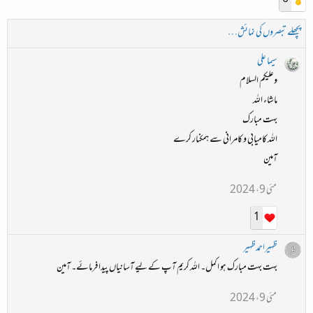
پچھلے تبصروں کی نمائش…
سیما علی
وعلیکم السلام
ماشاء اللہ
بہت مبارک
اللہ کامیابی و کامرانی سے ہمکنار کرے
آمین
مئی 9، 2024
1
ظہیراحمدظہیر
بہت بہت مبارک ہو اکمل۔ اللہ کریم آپ کے لیے آسانیاں پیدا فرمائے۔ آمین
مئی 9، 2024