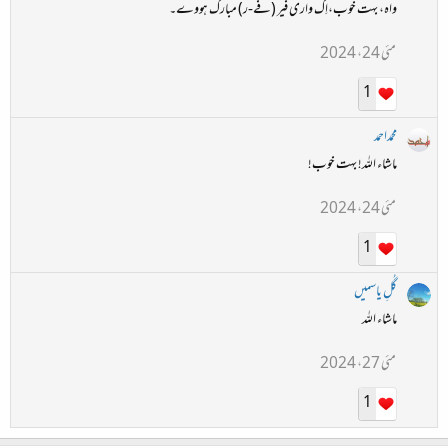
واہ، بہت خوب،اِک واری فیر (فے-ر) مبارک ہووے۔
مئی 24، 2024
1
محمداحمد
ماشاء اللہ! بہت خوب!
مئی 24، 2024
1
گُلِ یاسمیں
ماشاء اللہ
مئی 27، 2024
1