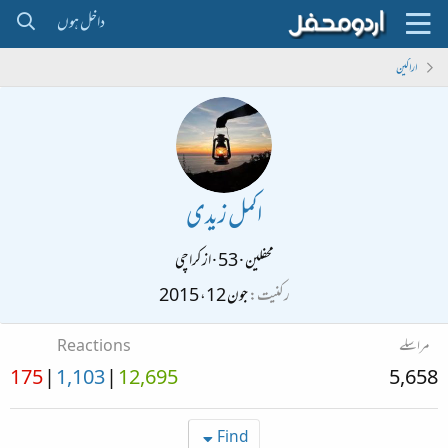
داخل ہوں
اراکین
اکمل زیدی
محفلین
·
53
·
از
کراچی
رکنیت
جون 12، 2015
مراسلے
Reactions
175
1,103
12,695
5,658
Find