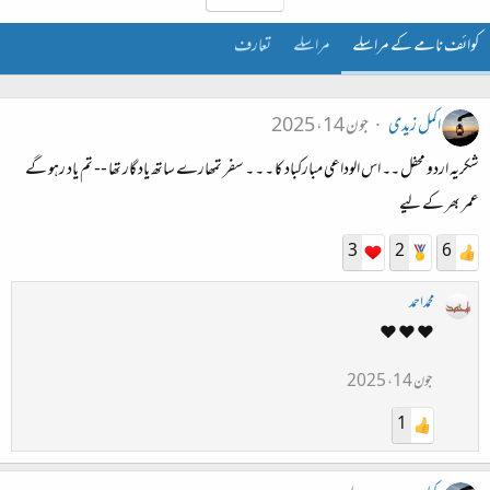
کوائف نامے کے مراسلے
مراسلے
تعارف
اکمل زیدی
جون 14، 2025
شکریہ اردو محفل ۔۔ اس الوداعی مبارکباد کا ۔ ۔ ۔ سفر تمھارے ساتھ یاد گار تھا -- تم یاد رہو گے
عمر بھر کے لیے
3
2
6
محمداحمد
❤️ ❤️ ❤️
جون 14، 2025
1