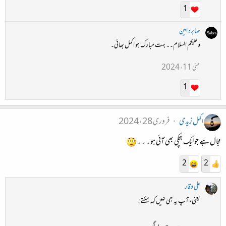
1
صابرہ امین
وعلیکم السلام۔۔ بہت مبارک ہو اکمل بھائی۔
مئی 11، 2024
1
اکمل زیدی
فروری 28، 2024
مجال ہے جو ایک ہچکی بھی آئی ہو ۔ ۔ ۔
2
2
علی وقار
یعنی، آپ یہ بھی نہیں کہہ سکتے!