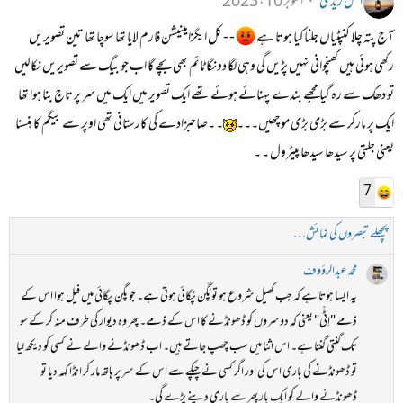
اکمل زیدی
اکتوبر 10، 2023
آج پتہ چلا کنپٹیاں جلنا کیا ہوتا ہے
- - کل ایگزامینیشن فارم لایا تھا سوچا تھا تین تصویریں
رکھی ہوئی ہیں کھنچوانی نہیں پڑیں گی وہی لگا دونگا ٹائم بھی بچے گا اب جو بیگ سے تصویریں نکالیں
تو دھک سے رہ گیا مجھے بندے پہنائے ہوئے تھے ایک تصویر میں ایک میں سر پر تاج بنا ہوا تھا
ایک پر مارکر سے بڑی بڑی موچھیں۔۔۔
۔ ۔صاحبزادے کی کارستانی تھی اوپر سے بیگم کا ہنسنا
یعنی جلتی پر سیدھا سیدھا پیٹرول ۔ ۔
7
پچھلے تبصروں کی نمائش…
محمد عبدالرؤوف
یہ ایسا ہوتا ہے کہ جب کھیل شروع ہو تو پُگَن پُگائی ہوتی ہے۔ جو پگن پگائی میں فیل ہوا اس کے
ذمے "اِٹّی" یعنی کہ دوسروں کو ڈھونڈنے کا اس کے ذمے۔ پھر وہ دیوار کی طرف منہ کر کے سو
تک گنتی گنتا ہے۔ اس اثنا میں سب چھپ جاتے ہیں۔ اب ڈھونڈنے والے نے کسی کو دیکھ لیا
تو ڈھونڈنے کی باری اس کی اور اگر کسی نے چپکے سے اس کے سر پر ہاتھ مار کر انڈا کہہ دیا تو
ڈھونڈنے والے کو ایک بار پھر سے باری دینے پڑے گی۔