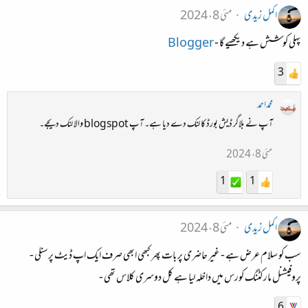
اکمل زیدی
مئی 8، 2024
پہلی کوشش ہے دیکھیے گا -
Blogger
3
محمداحمد
آپ نے بلاگر ڈیش بورڈ کا لنک دے دیا ہے۔ آپ blogspot والا لنک دیجے۔
مئی 8، 2024
1
1
اکمل زیدی
مئی 8، 2024
سب کو سلام عرض ہے - غیر حاضری پر بات پھر کبھی ابھی صرف ایک اپ ڈیٹ پرسنلی -
پروفیشنل مارکٹنگ کورس میں داخلہ لیا ہے کل دوسری کلاس تھی -
6