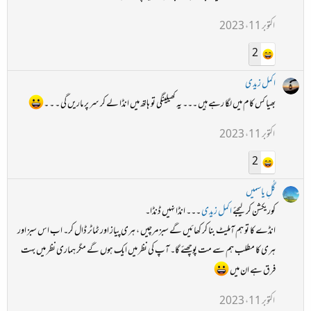
اکتوبر 11، 2023
2
اکمل زیدی
بھیا کس کام میں لگا رہے ہیں ۔۔۔ یہ کھیلینگی تو ہاتھ میں انڈا لے کر سر پر ماریں گی ۔ ۔ ۔
اکتوبر 11، 2023
2
گُلِ یاسمیں
کوریکشن کر لیجئے
اکمل زیدی
۔۔۔ انڈا نہیں ڈنڈا۔
انڈے کا تو ہم آملیٹ بنا کر کھائیں گے سبز مرچیں ، ہری پیاز اور ٹماٹر ڈال کر۔ اب اس سبز اور
ہری کا مطلب ہم سے مت پوچھئے گا۔ آپ کی نظر میں ایک ہوں گے مگر ہماری نظر میں بہت
فرق ہے ان میں
اکتوبر 11، 2023