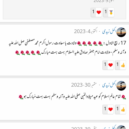
اکتوبر 9، 2023
1
1
اکمل زیدی
اکتوبر 4، 2023
17 ربیع الاول :
ولادت باسعادت رسول اکرم محمد مصطفی صل اللہ علیہ
وآلہ وسلم - ولادت امام جعفر صادق علیہ السلام بہت بہت مبارک
1
1
اکمل زیدی
ستمبر 30، 2023
تمام عالم اسلام کو عيد ميلادالنبى صلی اللہ علیہ وآلہِ وسلم بہت بہت مُبارک ہو
1
1