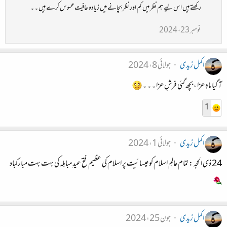
رکھتے ہیں اس لیے ہم نظر میں کم اور نظر بچانے میں زیادہ عافیت محسوس کرے ہیں ۔ ۔
نومبر 23، 2024
اکمل زیدی
جولائی 8، 2024
آ گیا ماہِ عزا ، بچھ گئی فرشِ عزا ۔ ۔ ۔
1
اکمل زیدی
جولائی 1، 2024
24 ذی الحجہ : تمام عالمِ اسلام کو عیسائیت پر اسلام کی عظیم فتح عیدِ مباہلہ کی بہت بہت مبارکباد
اکمل زیدی
جون 25، 2024