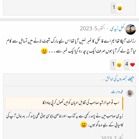
1
اکمل زیدی
اکتوبر 5، 2023
رزلٹ آچکا تھا ایم اے فائنل کا نمبر نہیں آیا تھا اس لیے مارک شیٹ لانے میں تساہل سے کام
لیا آج لے کر آیا ہوں صرف ایک پرچہ رہ گیا ایک نمبر سے ۔۔۔
1
4
پچھلے تبصروں کی نمائش…
محمد وارث
اب تو عبدالرشید صاحب کی تقابل ادیان کو میں گھول کر پی جاونگا
زیدی صاحب میں نے پڑھ رکھی ہے یہ کتاب، اور خاصی مایوسی ہوئی تھی پڑھ کر۔ بہرحال آپ کی
کامیابی کے لیے دعا گو ہوں۔