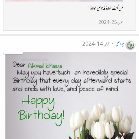
مَنْ کُنْتُ مَولاهُ فَهذا عَلِی مَولاهُ
جون 25، 2024
سیما علی
جون 14، 2024