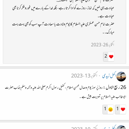
حضرت امام حسن عسکری علیہ السلام کی نصیحت؀
عبادت یہی نہیں کہ نماز، روزے کو ادا کرتا رہے، بلکہ خدا کے بارے میں غور و فکر کرنا بھی
عبادت ہے۔
حضرت امام حسن عسکری علیہ السلام کا یوم ولادت با سعادت آپ سب کو بھی بہت بہت
مبارک۔۔
اکتوبر 26، 2023
2
اکمل زیدی
اکتوبر 13، 2023
26 ربیع الاول :
روزِ پُر سوز یومِ وصال محسنِ اسلام ، کفیل رسول اکرم صلی اللہ علیہ وآلہ وسلم جناب حضرت
ابو طالب علیہ السلام پر تعزیت پیش ہے ۔
1
1