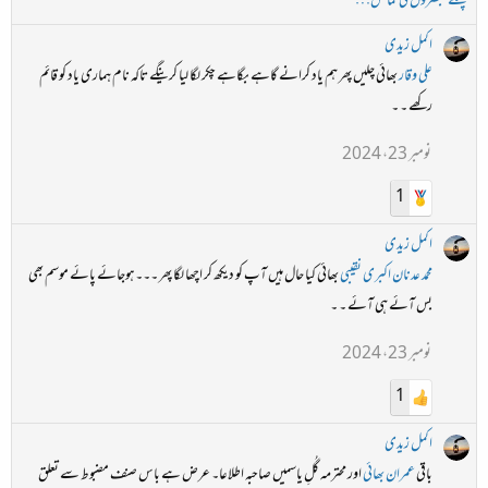
پچھلے تبصروں کی نمائش…
اکمل زیدی
علی وقار
بھائی چلیں پھر ہم یاد کرانے گاہے بگاہے چکر لگا لیا کرینگے تاکہ نام ہماری یاد کو قائم
رکھے ۔ ۔
نومبر 23، 2024
1
اکمل زیدی
محمد عدنان اکبری نقیبی
بھائی کیا حال ہیں آپ کو دیکھ کر اچھا لگا پھر ۔۔۔ہوجائے پائے موسم بھی
بس آئے ہی آئے ۔ ۔
نومبر 23، 2024
1
اکمل زیدی
باقی
عمران بھائی
اور محترمہ گُلِ یاسمیں صاحبہ اطلاعا۔ عرض ہے باس صنف مضبوط سے تعلق