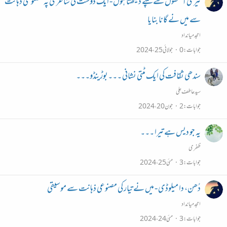
تیری آنکھوں سے سپنے دیکھتا ہوں - ایک دوست کی شاعری پہ مصنوعی ذہانت
سے میں نے گانا بنایا
امجد میانداد
جوابات
0
جولائی 25، 2024
سندھی ثقافت کی ایک مٹتی نشانی ۔۔۔بوڑینڈو۔۔۔
سید عاطف علی
جوابات
2
جون 20، 2024
یہ جو دیس ہے تیرا ۔۔۔
ظفری
جوابات
3
مئی 25، 2024
دُھن، دا میلوڈی - میں نے تیار کی مصنوعی ذہانت سے موسیقی
امجد میانداد
جوابات
3
مئی 24، 2024