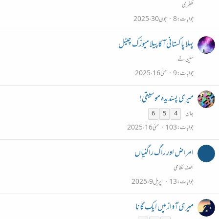
ظفری
جوابات
8
جون 30، 2025
پہلا پاکستانی آکاپیلا میوزک چینل
سین خے
جوابات
9
مئی 16، 2025
میری پسندیدہ موسیقی!
جان
6
5
4
جوابات
103
مئی 16، 2025
امراض اور راگ راگنیاں
الف نظامی
جوابات
13
اپریل 9، 2025
میری آواز میں ایک گانا