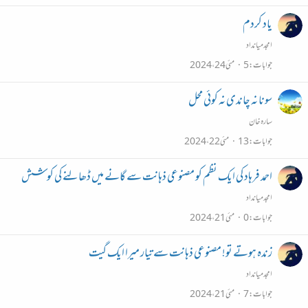
یاد کردم
امجد میانداد
جوابات
5
مئی 24، 2024
سونا نہ چاندی نہ کوئی محل
سارہ خان
جوابات
13
مئی 22، 2024
احمد فرہاد کی ایک نظم کو مصنوعی ذہانت سے گانے میں ڈھالنے کی کوشش
امجد میانداد
جوابات
0
مئی 21، 2024
زندہ ہوتے تو! مصنوعی ذہانت سے تیار میرا ایک گیت
امجد میانداد
جوابات
7
مئی 21، 2024