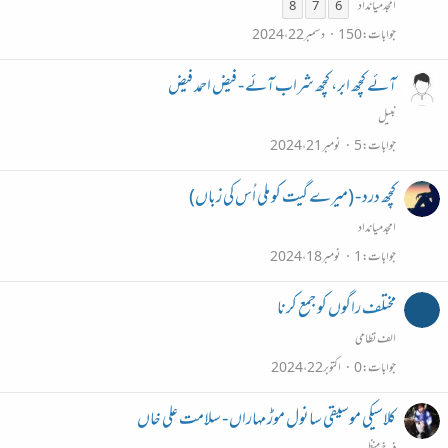
امجد میانداد
8
7
6
جوابات
150
دسمبر 22، 2024
آئے کچھ ابر، کچھ شراب آئے - فیض احمد فیض
نبیل
جوابات
5
نومبر 21، 2024
کچھ درد - (میرے گیت کو ملی اُس کی زباں)
امجد میانداد
جوابات
1
نومبر 18، 2024
مختلف راگوں کو جمع کرنا
الف نظامی
جوابات
0
اکتوبر 22، 2024
کلاسیکی موسیقی
سانول موڑ مہاراں - سلامت علی خاں