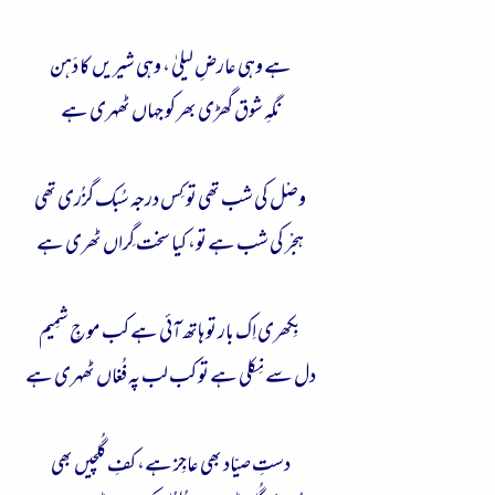
ہے وہی عارضِ لیلیٰ ، وہی شیریں کا دَہن
نگہِ شوق گھڑی بھر کو جہاں ٹھہری ہے
وصْل کی شب تھی تو کِس درجہ سُبک گزُری تھی
ہجْر کی شب ہے تو، کیا سخت گِراں ٹھری ہے
بِکھری اِک بار تو ہاتھ آئی ہے کب موجِ شمِیم
دل سے نِکلی ہے تو کب لب پہ فُغاں ٹھہری ہے
دستِ صیّاد بھی عاجِز ہے، کفِ گُلچیں بھی