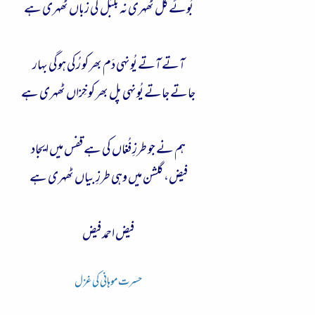
بُوئے گُل ٹھہری نہ بُلبُل کی زباں ٹھہری ہے
آتے آتے یُونہی دَم بھر کو رُکی ہوگی بہار
جاتے جاتے یُونہی پل بھر کو خِزاں ٹھہری ہے
ہم نے جو طرزِ فُغاں کی ہے قفس میں ایجاد
فیض، گلشن میں وہی طرزِ بیاں ٹھہری ہے
فیض احمد فیض
حسرت موہانی کی غزل