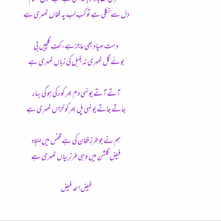
دل سے نکلی ہے تو کب لب پہ فغاں ٹھہری ہے
دستِ صیاد بھی عاجز ہے، کفِ گلچیں بی
بوئے گل ٹھہری نہ بلبل کی زباں ٹھہری ہے
آتے آتے یونہی دم بھر کو رکی ہو گی بہار
جاتے جاتے یونہی پل بھر کو خزاں ٹھہری ہے
ہم نے جو طرزِ فغان کی ہے قفس میں ایجاد
فیض گلشن میں وہی طرزِ بیاں ٹھہری ہے
فیض احمد فیض​