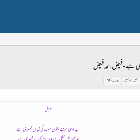
ی ہے-فیض احمد فیض
فیض احمد فیض
پسندیدہ کلام
غزل
اب وہی حرفِ جنوں سب کی زباں ٹھہری ہے
جو بھی چل نکلی ہے وہ بات کہاں ٹھہری ہے