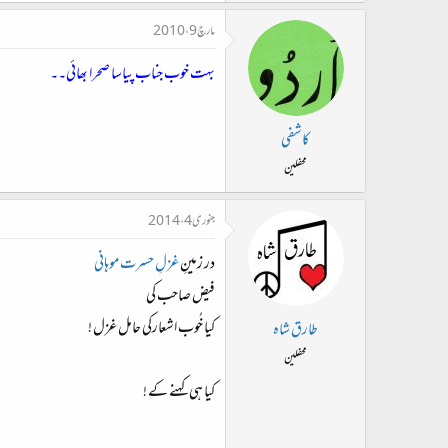
مارچ 9، 2010
بہت خوب جناب پیاسا صحرا بھائی۔۔
کاشفی
محفلین
جنوری 4، 2014
در زمینِ
غزلِ حسرت موہانی
فیض صاحب کی
کیا خُوب اشعارکی حامل غزل !
طارق شاہ
محفلین
کیا ہی کہنے کے !