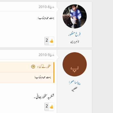
مارچ 8، 2010
بہت عمدہ جناب!
فرخ منظور
2
لائبریرین
مارچ 9، 2010
پ
سخنور نے کہا:
بہت عمدہ جناب!
پیاسا صحرا
محفلین
شکریہ سخنور بھائی ۔
2