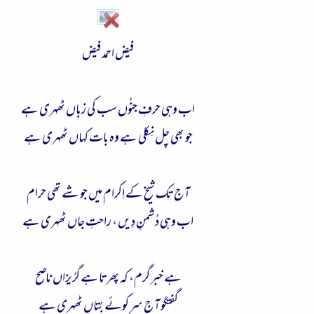
فیض احمد فیض
اب وہی حرفِ جنُوں سب کی زباں ٹھہری ہے
جو بھی چل نِکلی ہے وہ بات کہاں ٹھہری ہے
آج تک شیخ کے اِکرام میں جو شے تھی حرام
اب وہی دُشمنِ دِیں ، راحتِ جاں ٹھہری ہے
ہے خبر گرم، کہ پھرتا ہے گرُیزاں ناصح
گفتگو آج سرِ کوئے بُتاں ٹھہری ہے