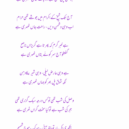
آج تک شیخ کے اکرام میں جو شے تھی حرام
اب وہی دشمنِ دیں ، راحتِ جاں ٹھہری ہے
ہے خبر گرم کہ پھرتا ہے گریزاں ناصح
گفتگو آج سرِ کوئے بتاں ٹھہری ہے
ہے وہی عارضِ لیلٰی، وہی شیریںکادہن
نگہِ شوق پل بھر کو جہاں ٹھہری ہے
وصل کی شب تھی تو کس درجہ سبک گزری تھی
ہجر کی شب ہے تو کیا سخت گراں ٹھری ہے
بکھری اک بار تو ہاتھ آئی ہے کب موجِ شمیم