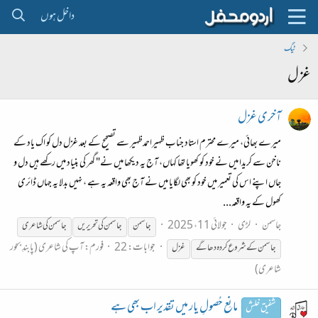
داخل ہوں
ٹیگ
غزل
آخری غزل
میرے بھائی، میرے محترم استاد جناب ظہیراحمدظہیر سے تصحیح کے بعد غزل دل کو اک یاد کے
ناخن سے کریدا میں نے خود کو کھویا تھا کہاں، آج یہ دیکھا میں نے" گھر کی بنیاد میں رکھے ہیں دل و
جاں اپنے اس کی تعمیر میں خود کو بھی لگایا میں نے آج بھی واقعہ یہ ہے ، نہیں بدلا یہ جہاں ڈائری
کھول کے یہ واقعہ...
جاسمن
لڑی
جولائی 11، 2025
جاسمن
جاسمن کی تحریریں
جاسمن کی شاعری
جوابات: 22
فورم:
آپ کی شاعری (پابندِ بحور
جاسمن کے شروع کردہ دھاگے
غزل
شاعری)
مانِع حُصولِ یار میں تقدیر اب بھی ہے
شفیق خلش