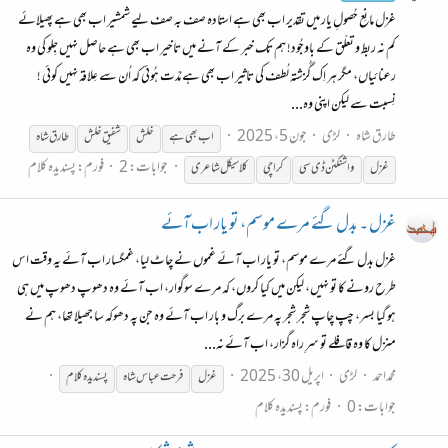
غزل مانِع حُصولِ یار میں تقدیر اب بھی ہے استادہ صف بہ صف لیے شمشیر اب بھی ہے پھیلائے
کم نہ ربط و تعلّق کے باوجُود! ہم تک خبر کے آنے میں تاخیر اب بھی ہے حاصل نہیں جِلو کی وہ
رعنائیاں، مگر ہر اِک گُزشتہ لُطف کی تاثیر اب بھی ہے مُدّت ہُوئی کہ اُن سے عِلاقہ نہیں کوئی !
نِسبت سے لیکن اپنی وہ...
طارق شاہ
لڑی
جون 5، 2025
اب بھی ہے
خلش
شفیق خلش
طارق شاہ
جوابات: 2
فورم:
پسندیدہ کلام
غزل
واشنگٹن ڈی سی
کراچی
کلاسیکل شاعری
غزل ۔ بدل گئے مرے موسم، تو یار اب آئے
غزل بدل گئے مرے موسم، تو یار اب آئے غموں نے چاٹ لیا، غمگسار اب آئے یہ وقت اس
طرح رونے کا تو نہیں، لیکن میں کیا کروں، کہ مرے سوگوار، اب آئے وہ دھوپ دھوپ میں ہی
ہو گیا بسر، چپ چاپ شجر شجر پہ مرے برگ و بار اب آئے وہ جن پہ دھوکہ سا جھیلا تھا، ہم نے
منزل کا وہ قافلے تو سرِ راہ گزار، اب آئے نہ...
محمداحمد
لڑی
اپریل 30، 2025
غزل
فرحت عباس شاہ
پسندیدہ کلام
جوابات: 0
فورم:
پسندیدہ کلام