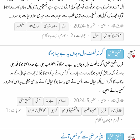
اِک آرزُو ادھُوری ہے جو تُو مِلے تو، مجھے کوئی آرزُو نہ رہے ہے جُستجوُ میں تِری اِک جہاں کا درد و نِشاط
تو کیا عجب کہ، کوئی اور جُستجُو نہ رہے تِری طَلب سے عبارت ہے میری سوز و حیات ہو سرد...
طارق شاہ
لڑی
ستمبر 6، 2024
انڈیا
ساجدہ زیدی
طارق شاہ
علیگڑھ
جوابات: 2
فورم:
پسندیدہ کلام
علیگڑھ یونیورسٹی
غزل
ا گر نہ لُطف دِل و جاں پہ بے بہا ہوگا
شفیق خلش
غزل شفیق خلؔش ا گر نہ لُطف دِل و جاں پہ بے بہا ہوگا تو اِضطِراب ہی بے حد و اِنتہا ہوگا خُدا ہی
جانے، کہ درپیش کیا رہا ہوگا ہمارے بارے اگر اُس نے یہ کہا ہوگا ہُوا نہ مجھ سے جُدائی کے ہر
عذاب کا ذکر ! اِس اِک خیال سے، اُس نے بھی یہ سہا ہوگا خیال آئے بندھی ہچکیوں پہ اس کا ضرور
کسی بہانے ہمیں...
طارق شاہ
لڑی
ستمبر 5، 2024
انہِدام
بے بہا
خلش
شفیق خلش
جوابات: 1
طارق شاہ
غزل
لعن و طعن
واشنگٹن ڈی سی
کراچی
کلاسیکل شاعری
فورم:
پسندیدہ کلام
اپنی مرضی سے گو نہیں آئے
شفیق خلش