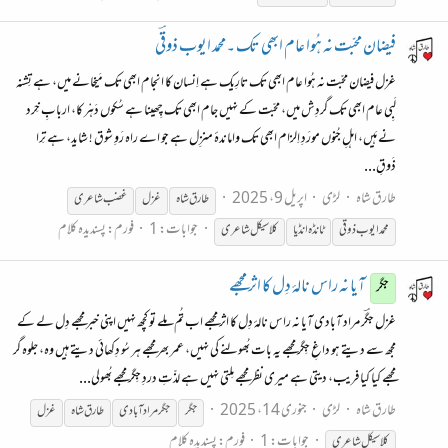
فیضان محبّت نہ ہُوا عام ابھی تک ۔محمد ایوب ذوقؔی
غزل فیضان محبّت نہ ہُوا عام ابھی تک تارِیک ہے اِنسان کا انجام ابھی تک مَیخانے میں، ہے تِشنہ
لَبِی عام ابھی تک گردِش میں، محبّت کے نہیں جام ابھی تک چِھینا ہے سُکوں دَہْر کا، اربابِ خِرد
نے ہَیں، اہلِ جُنوں مورَدِ اِلزام ابھی تک واماندۂ منزِل ہے جو اے راہ رَوِ شوق ! شاید، ہے تِرا
ذَوقِ...
طارق شاہ
لڑی
اپریل 9، 2025
طارق شاہ
غزل
غضب شاعری
جوابات: 1
فورم:
پسندیدہ کلام
محمد ایوب ذوقی
ٹانڈہ انڈیا
کلاسیکل شاعری
آیا نہ راس نالۂ دِل کا اثر مجھے
جگر
غزل جگؔر مراد آبادی آیا نہ راس نالۂ دِل کا اثر مجھے اب تُم مِلے تو کچھ نہیں اپنی خبر مجھے ‎دِل لے کے
مجھ سے دیتے ہو داغِ جِگر مجھے ‎یہ بات بُھولنے کی نہیں، عمر بھر مجھے ‎ہر سُو دِکھائی دیتے ہیں وہ، جلوہ گر
مجھے ‎کیا کیا فریب، دیتی ہے میری نظر مجھے مِلتی نہیں ہے لذّتِ دردِ جِگر مجھے بُھولی...
طارق شاہ
لڑی
جنوری 14، 2025
جگر
جگر مرادآبادی
طارق شاہ
غزل
جوابات: 1
فورم:
پسندیدہ کلام
کلاسیکل شاعری