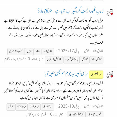
زیبِ گُلو وہ زُلفِ گِرہ گِیر اب بھی ہے۔مشتاق عاجزؔ
غزل زیبِ گُلو، وہ زُلفِ گِرہ گِیر اب بھی ہے وحشی اَسِیرِ حلقۂ زنجیر اب بھی ہے کب کا اُجڑ چُکا ہے
شِوالہ شباب کا لیکن وہ بُت، کہ آنکھ میں تصویر اب بھی ہے دِل ہے کہ، ٹُوٹتا ہی چَلا جائے ہے،
مگر! اِمکاں میں ایک صُورتِ تعمیر اب بھی ہے آمادۂ سوال نہیں غیرتِ جُنوں! ورنہ، دُعا کے
حرف میں...
طارق شاہ
لڑی
اپریل 17، 2025
طارق شاہ
عاجز
غزل
غضب شاعری
جوابات: 0
فورم:
پسندیدہ کلام
مشتاق عاجز
مُشتاق
پاکستانی شعراء
کلاسیکل شاعری
مِری زَمِیں پہ جو مَوسم کبھی نہیں آیا
ادا جعفری
غزل مِری زَمِیں پہ جو مَوسم کبھی نہیں آیا یہی بُہت ہے کہ، اُس پر مجھے یقیں آیا مَیں خود ہی ہِجْر کا
موسم، مَیں خود وِصال کا دِن مِرے لِیے، مِرا روزِ جزا یہیں آیا تسلِّیوں سے کہاں بارِ زِندگی اُٹھتا! یَقِیں
تو اپنی وَفاؤں پہ بھی، نہیں آیا اِن آنسوؤں کا سَفر بھی ہے بادَلوں جیسا بَرس گیا ہے...
طارق شاہ
لڑی
اپریل 10، 2025
ادا جعفری
شاعرات
طارق شاہ
غزل
جوابات: 0
فورم:
پسندیدہ کلام
غضب شاعری
کلاسیکل شاعری