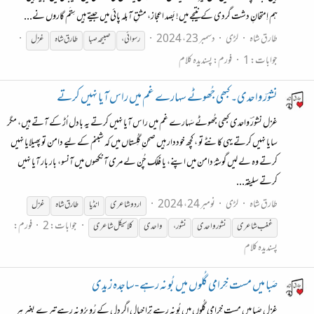
ہم اِمتحانِ دشت گردی کے نتیجے میں! بَصد اعجاز، مشقِ آبلہ پائی میں جیتے ہیں سِتَم گاروں نے...
طارق شاہ
لڑی
دسمبر 23، 2024
رسوائی ،
صبیحہ صبا
طارق شاہ
غزل
جوابات: 1
فورم:
پسندیدہ کلام
نشوؔر واحدی۔ کبھی جُھوٹے سہارے غم میں راس آیا نہیں کرتے
غزل نشورؔ واحدی کبھی جُھوٹے سَہارے غم میں راس آیا نہیں کرتے یہ بادل اُڑ کے آتے ہیں، مگر
سایا نہیں کرتے یہی کانٹے تو ، کچھ خوددار ہیں صحن ِگلُِستاں میں کہ شبنم کے لیے دامن تو پھیلایا نہیں
کرتے وہ لے لیں گوشۂ دامن میں اپنے، یا فلک چُن لے مری آنکھوں میں آنسو، بار بار آیا نہیں
کرتے سلیقہ...
طارق شاہ
لڑی
نومبر 24، 2024
اردو شاعری
انڈیا
طارق شاہ
غزل
جوابات: 2
فورم:
غغب شاعری
نشور واحدی
نشور،
واحدی
کلاسیکل شاعری
پسندیدہ کلام
صَبا میں مست خِرامی گُلوں میں بُو نہ رہے -ساجدہ زیدی
غزل صَبا میں مست خِرامی گُلوں میں بُو نہ رہے تِرا خیال اگر دِل کے رُو برُو نہ رہے تیرے بغیر ہر