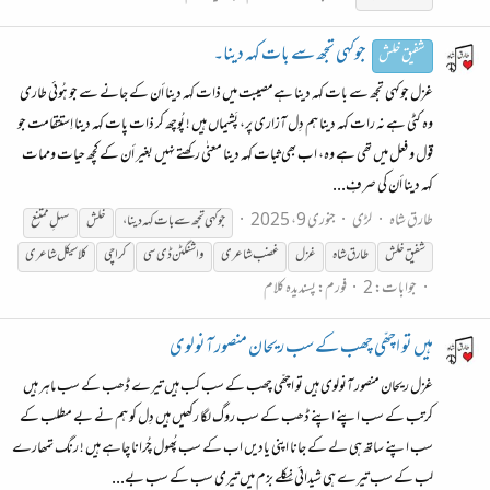
جوكہی تجھ سے بات كہہ دينا۔
شفیق خلش
غزل جوكہی تجھ سے بات كہہ دينا ہےمصيبت میں ذات كہہ دینا أن كے جانے سے جو ہُوئی طارى
وه كٹی ہے نہ رات كہہ دینا ہم دِل آزارى پر، پَشیماں ہیں ! پُوچھ كر ذات پات كہہ دينا اِستتقامت جو
قول و فعل میں تھى ہے وه، اب بھى ثبات كہہ دينا معنٰی ركھتے نہیں بغیر أن كے کچھ حيات وممات
كہہ دينا أن كى صرفِ...
طارق شاہ
لڑی
جنوری 9، 2025
جوكہی تجھ سے بات كہہ دينا،
خلش
سہلِ ممتنع
شفیق خلش
طارق شاہ
غزل
غضب شاعری
واشنگٹن ڈی سی
کراچی
کلاسیکل شاعری
جوابات: 2
فورم:
پسندیدہ کلام
ہیں تو اچھّی چھب کے سب ریحان منصور آنولوی
غزل ریحان منصور آنولوی ہیں تو اچھّی چھب کے سب کب ہیں تیرے ڈھب کے سب ماہر ہیں
کرتب کے سب اپنے اپنے ڈھب کے سب روگ لگا رکھیں ہیں دِل کو ہم نے بے مطلب کے
سب اپنے ساتھ ہی لے کے جانا اپنی یادیں اب کے سب پُھول چُرانا چاہے ہیں ! رنگ تمھارے
لب کے سب تیرے ہی شیدائی نِکلے بزم میں تیری سب کے سب بے...