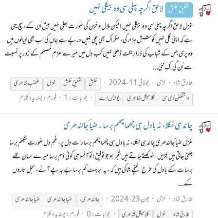
لاحق اگرچہ پہلی سی وہ بیکلی نہیں
شفیق خلش
غزل لاحق اگرچہ پہلی سی وہ بیکلی نہیں ! لیکن ملال و حُزن کی صُورت بَھلی نہیں ہیش اُن کے، سچ یہی
ہے کہ اپنی گلی نہیں کوشش ہزار کی، مگر اِک بھی چلی نہیں درپے ہے جاں کی اب بھی خیالوں میں
وہ پری جس کے شباب کی ذرا رنگت ڈھلی نہیں کب دِل میں میرے عزمِ مُصمّم کے زور پر نِسبت
سے اُن کی اِک نئی...
طارق شاہ
لڑی
جولائی 11، 2024
خلش
شفیق خلش
غزل
غضب شاعری
جوابات: 1
فورم:
پسندیدہ کلام
واشنگٹن ڈی سی
کلاسیکل شاعری
یو ایس اے
چاند ہی نِکلا، نہ بادل ہی چَھما چَھم برسا ۔ ضیاؔ جالندھری
غزل ضیاؔ جالندھری چاند ہی نِکلا، نہ بادل ہی چَھما چَھم برسا رات دِل پر، غَمِ دِل صُورتِ شبنم برسا
جلتی جاتی ہیں جَڑیں، سُوکھتے جاتے ہیں شَجر ہو جو توفیِق! تو آنسو ہی کوئی دَم برسا میرے ارمان تھے
برسات کے بادل کی طرح غُنچے شاکی ہیں کہ، یہ ابر بہت کم برسا پے بہ پے آئے، سجل تاروں
کے...
طارق شاہ
لڑی
جون 23، 2024
جالندھری،
ضیا جالندھری
ضیاؔ جالندھری
جوابات: 0
فورم:
پسندیدہ کلام
طارق شاہ
غزل
کلاسیکل شاعری