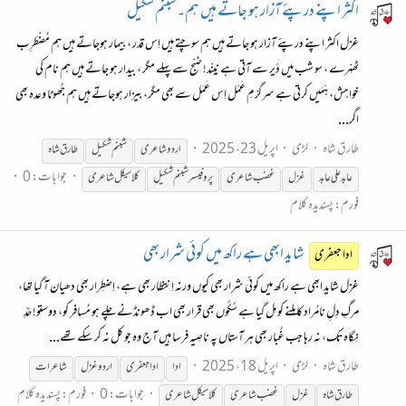
اکثر اپنے درپئے آزار ہو جاتے ہیں ہم۔شبنم شکیل
غزل اکثر اپنے درپئے آزار ہو جاتے ہیں ہم سوچتے ہیں اِس قدر ، بِیمار ہوجاتے ہیں ہم مُضْطَرِب
ٹھہْرے ، سو شب میں دَیر سے آتی ہے نِینْد! صُْبْح سے پہلے مگر ، بیدار ہو جاتے ہیں ہم نام کی
خواہش، ہَمَیں کرتی ہے سرگرْمِ عَمَل اِس عَمَل سے بھی مگر، بیزار ہوجاتے ہیں ہم جُھوٹا وعدہ بھی
اگر...
طارق شاہ
لڑی
اپریل 23، 2025
اردو شاعری
شبنم شکیل
طارق شاہ
جوابات: 0
عابد علی عابد
غزل
غضب شاعری
پروفیسر شبنم شکیل
کلاسیکل شاعری
فورم:
پسندیدہ کلام
شاید ابھی ہے راکھ میں کوئی شرار بھی
ادا جعفری
غزل شاید ابھی ہے راکھ میں کوئی شرار بھی کیوں ورنہ اِنتظار بھی ہے، اِضطِرار بھی دھیان آ گیا تھا،
مرگِ دِلِ نامُراد کا مِلنے کو مِل گیا ہے سُکُوں بھی قرار بھی اب ڈھونڈنے چلے ہو مُسافر کو، دوستو! حَدِّ
نِگاہ تک، نہ رہا جب غُبار بھی ہر آستاں پہ ناصِیہ فرسا ہیں آج وہ جو کل نہ کر سکے تھے...
طارق شاہ
لڑی
اپریل 18، 2025
ادا
ادا جعفری
اردو
غزل
شاعرات
جوابات: 0
فورم:
پسندیدہ کلام
طارق شاہ
غزل
غضب شاعری
کلاسیکل شاعری