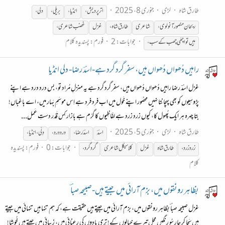
طارق شاہ
لڑی
جنوری 8، 2025
اترپردیش،
انڈیا،
بریلی،
دلی،
ریحان منصور آنولوی،
شاعری
طارق شاہ،
غزل
غضب شاعری،
جوابات: 2
فورم:
پسندیدہ کلام
ہیں تو اچھّی چھب کے سب،
راہیں دُھواں دُھواں ہیں، سفر گرد گرد ہے-اسدؔ رضا- دلی انڈیا
غزل اسدؔ رضا راہیں دُھواں دُھواں ہیں، سفر گرد گرد ہے یہ منزلِ مُراد تو، بس درد درد ہے اپنے
پڑوسِیوں کو بھی پہچانتا نہیں محصُور اپنے خَول میں اب فرد فرد ہے اِس موسَمِ بَہار میں، اے باغباں!
بتا چہرہ ہر ایک پُھول کا، کیوں زرد زرد ہے لفّاظِیوں کا گرْم ہے بازار کِس قَدر دستِ عَمل...
طارق شاہ
لڑی
جنوری 5، 2025
اسدؔ
اسدؔ رضا،
درد درد،
دِلّی، انڈیا،
جوابات: 0
فورم:
پسندیدہ
زرد زرد،
طارق شاہ
غزل
کلاسیکل شاعری
گرد گرد،
کلام
بظاہر رونقوں میں، بزم آرائی میں جیتے ہیں-صبیحہ صباؔ
غزل صبیحہ صباؔ بظاہر رونقوں میں، بزم آرائی میں جیتے ہیں حقیقت ہے، کہ ہم تنہا ہیں تنہائی میں جیتے
ہیں سَجا کر چار سُو رنگیں محل تیرے خیالوں کے! تِری یادوں کی رعنائی میں، زیبائی میں جیتے ہیں خُوشا!