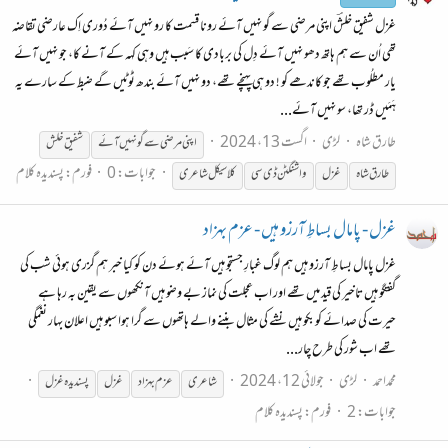
غزل شفیق خلشؔ اپنی مرضی سے گو نہیں آئے رونا قسمت کا رو نہیں آئے دُوری اِک عارضی تقاضہ
تھی اُن سے ہم ہاتھ دھو نہیں آئے دِل کی بربادی کا سَبب ہیں وہی کہہ کے آنے کا، جو نہیں آئے
یار مطلُوب تھے جو کاندھے کو ! دو ہی پہنچے تھے، دو نہیں آئے بندھ ٹوٹیں گے ضبط کے سارے یہ
ہَمَیں ڈر تھا، سو نہیں آئے...
طارق شاہ
لڑی
اگست 13، 2024
اپنی مرضی سے گو نہیں آئے
شفیق خلش
جوابات: 0
فورم:
پسندیدہ کلام
طارق شاہ
غزل
واشنگٹن ڈی سی
کلاسیکل شاعری
غزل - پامال بساطِ آرزو ہیں - عزم بہزاد
غزل پامال بساطِ آرزو ہیں ہم لوگ غبارِ جستجو ہیں آئے ہوئے دن کو کیا خبر ہم گزری ہوئی شب کی
گفتگو ہیں تاخیر کی قید میں تھے اور اب عجلت کی نماز بے وضو ہیں آنکھوں سے یقین بہ رہا ہے
حیرت کی صدائے کو بکو ہیں نشے کی مثال بننے والے ہاتھوں سے گرا ہوا سبو ہیں اعلان بہار نغمگی
تھے اب شور کی طرح چار...
محمداحمد
لڑی
جولائی 12، 2024
شاعری
عزم بہزاد
غزل
پسندیدہ
غزل
جوابات: 2
فورم:
پسندیدہ کلام