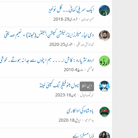
ایک سریلی کہانی.... گل نوخیز
حمیرا عدنان
فروری 29، 2016
دی لیڈر میکرز اینڈ الیکشن کمیشن ایجنٹس(لمیٹڈ) ٭ نعیم صدیقی
محمد تابش صدیقی
جنوری 25، 2020
اردو نثرپارہ : کاش!۔۔۔۔ ہم اپنوں سے جدا نہ ہوتے۔ خوشی
کاشفی
مارچ 4، 2010
ناول مینوفیکچرنگ کمپنی لمیٹڈ
ابن انشا
نیرنگ خیال
جون 16، 2023
بادشاہ کی اداکاری
جاسم محمد
اپریل 18، 2020
ذرا مسکرائیے