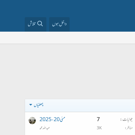
داخل ہوں
تلاش
چھلنیاں
جوابات
7
مئی 20، 2025
مناظر
3K
عبداللہ محمد