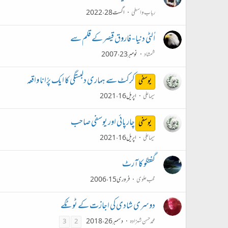
رباب واسطی
اگست 28، 2022
اُلٹی دنیا - فاروق قیصر کے قلم سے
شمشاد
نومبر 23، 2007
کرکٹ سے ہماری دلبستگی کا ایک پرُانا واقعہ
یوسفی
سیما علی
اپریل 16، 2021
چارپائی اور یوسفی صاحب
یوسفی
سیما علی
اپریل 16، 2021
گفتگو کا آرٹ
محب علوی
فروری 15، 2006
دوسری شادی کی اجازت کے ٹوٹکے
محمد حسن شہزادہ
دسمبر 26، 2018
3
2