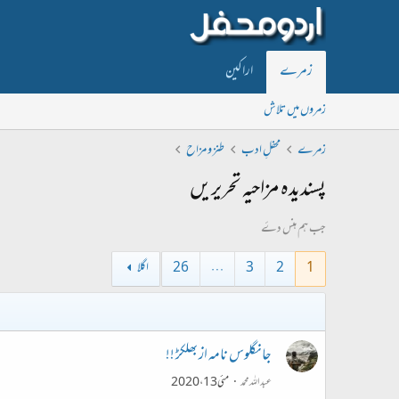
زمرے
اراکین
زمروں میں تلاش
زمرے
محفلِ ادب
طنز و مزاح
پسندیدہ مزاحیہ تحریریں
جب ہم ہنس دۓ
1
2
3
…
26
اگلا
جانگلوس نامہ از بھلکڑ !!
عبداللہ محمد
مئی 13، 2020