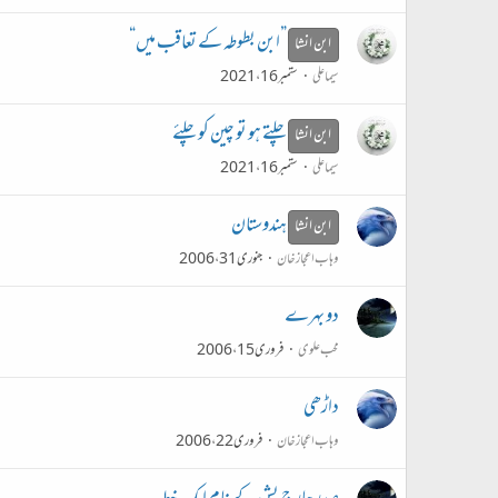
”ابن بطوطہ کے تعاقب میں“
ابن انشا
سیما علی
ستمبر 16، 2021
چلتے ہو تو چین کو چلئے
ابن انشا
سیما علی
ستمبر 16، 2021
ہندوستان
ابن انشا
وہاب اعجاز خان
جنوری 31، 2006
دو بہرے
محب علوی
فروری 15، 2006
داڑھی
وہاب اعجاز خان
فروری 22، 2006