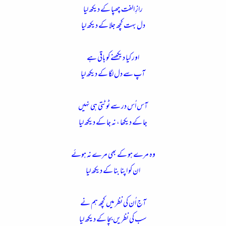
رازِ الفت چھپا کے دیکھ لیا
دل بہت کچھ جلا کے دیکھ لیا
اور کیا دیکھنے کو باقی ہے
آپ سے دل لگا کے دیکھ لیا
آس اُس در سے ٹوٹتی ہی نہیں
جا کے دیکھا ، نہ جا کے دیکھ لیا
وہ مرے ہو کے بھی مرے نہ ہوئے
ان کو اپنا بنا کے دیکھ لیا
آج اُن کی نظر میں کچھ ہم نے
سب کی نظریں بچا کے دیکھ لیا