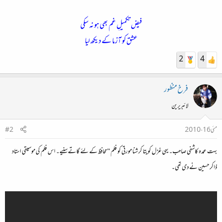
فیض
تکمیلِ غم بھی ہو نہ سکی
عشق کو آزما کے دیکھ لیا
2
4
فرخ منظور
لائبریرین
مئی 16، 2010
#2
بہت عمدہ کاشفی صاحب۔ یہی غزل کویتا کرشنا مورتی کو فلم "محافظ کے لئے گاتے سنیے۔ اس فلم کی موسیقی استاد
ذاکر حسین نے دی تھی۔