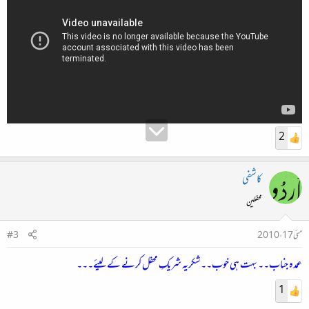
2
کاشفی
محفلین
مئی 17، 2010
#3
عمدہ جناب۔۔ بہت ہی خوب۔۔شکریہ شریکِ محفل کرنے کے لیئے۔۔۔
1