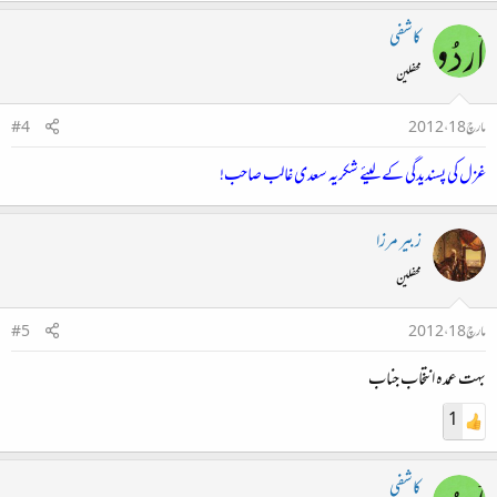
کاشفی
محفلین
مارچ 18، 2012
#4
غزل کی پسندیدگی کے لیئے شکریہ سعدی غالب صاحب!
زبیر مرزا
محفلین
مارچ 18، 2012
#5
بہت عمدہ انتخاب جناب
1
کاشفی