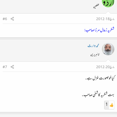
محفلین
مارچ 18، 2012
#6
شکریہ زحال مرزا صاحب!
محمد وارث
لائبریرین
مارچ 20، 2012
#7
کیا خوبصورت غزل ہے۔
بہت شکریہ کاشفی صاحب۔
1