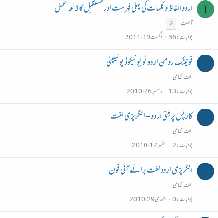
اردو الفاظ و کلمات کی پہلی فہرست اور مستقبل کا لائحہ عمل
آ
آصف
2
جوابات
36
اگست 19، 2011
فونیٹک رومن اردو ٹو یونیکوڈ یوٹیلیٹی
الف نظامی
جوابات
13
دسمبر 26، 2010
کارپس پر مبنی اردو – انگریزی لغت
الف نظامی
جوابات
2
ستمبر 17، 2010
انگریزی اردو لغت برائے آئی فون
الف نظامی
جوابات
0
جنوری 29، 2010