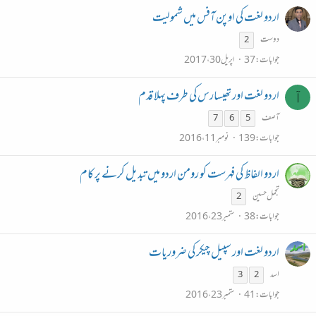
اردو لغت کی اوپن آفس میں شمولیت
دوست
2
جوابات
37
اپریل 30، 2017
اردو لغت اور تھیسارس کی طرف پہلا قدم
آ
آصف
7
6
5
جوابات
139
نومبر 11، 2016
اردو الفاظ کی فہرست کو رومن اردو میں تبدیل کرنے پر کام
تجمل حسین
2
جوابات
38
ستمبر 23، 2016
اردو لغت اور سپیل چیکر کی ضروریات
اسد
3
2
جوابات
41
ستمبر 23، 2016