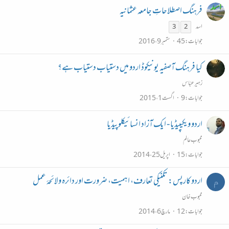
فرہنگ اصطلاحاتِ جامعہ عثمانیہ
اسد
3
2
جوابات
45
ستمبر 9، 2016
کیا فرہنگ آصفیہ یونیکوڈ اردو میں دستیاب دستیاب ہے؟
زہیر عبّاس
جوابات
9
اگست 1، 2015
اردو ویکیپیڈیا - ایک آزاد انسائیکلوپیڈیا
محبوب عالم
جوابات
15
اپریل 25، 2014
اردو کارپس: تکنیکی تعارف، اہمیت، ضرورت اور دائرہ و لائحہٴ عمل
م
محبوب خان
جوابات
12
مارچ 6، 2014