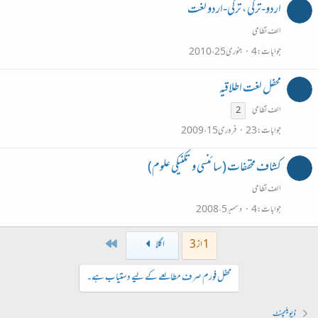
اردو-ترکی ، ترکی-اردو لغت
الف نظامی
جوابات
4
جنوری 25، 2010
محفل لغت اطلاقیہ
الف نظامی
2
جوابات
23
فروری 15، 2009
کشاف مخففات (سائنسی و تکنیکی علوم)
الف نظامی
جوابات
4
دسمبر 5، 2008
Last
1 از 3
اگلا
محفل فورم صرف مطالعے کے لیے دستیاب ہے۔
ڈیویلپمنٹ