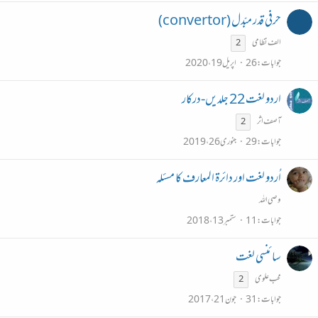
حرفی قدر مبّدل (convertor)
الف نظامی
2
جوابات
26
اپریل 19، 2020
اردو لغت 22 جلدیں-درکار
آصف اثر
2
جوابات
29
جنوری 26، 2019
اُردو لغت اور دائرۃ المعارف کا مسئلہ
وصی اللہ
جوابات
11
ستمبر 13، 2018
سائنسی لغت
محب علوی
2
جوابات
31
جون 21، 2017