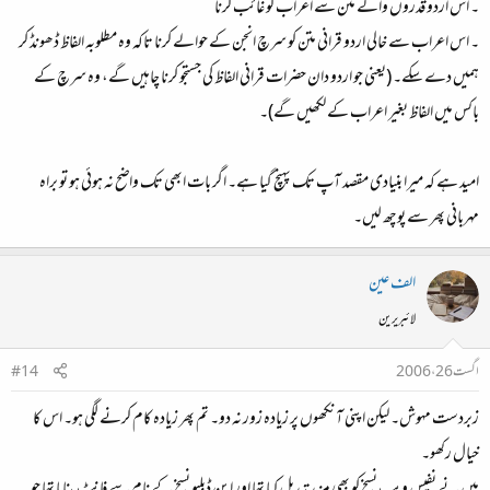
۔ اس اردو قدروں والے متن سے اعراب کو غائب کرنا
۔ اس اعراب سے خالی اردو قرانی متن کو سرچ انجن کے حوالے کرنا تاکہ وہ مطلوبہ الفاظ ڈھونڈ کر
ہمیں دے سکے۔ (یعنی جو اردو دان حضرات قرانی الفاظ کی جستجو کرنا چاہیں گے، وہ سرچ کے
باکس میں الفاظ بغیر اعراب کے لکھیں گے)۔
امید ہے کہ میرا بنیادی مقصد آپ تک پہنچ گیا ہے۔ اگر بات ابھی تک واضح نہ ہوئی ہو تو براہ
مہربانی پھر سے پوچھ لیں۔
الف عین
لائبریرین
اگست 26، 2006
#14
زبردست مہوش۔ لیکن اپنی آنکھوں پر زیادہ زور نہ دو۔ تم پھر زیادہ کام کرنے لگی ہو۔ اس کا
خیال رکھو۔
میں نے نفیس ویب نسخ کو بھی مزید تبدیل کیا تھا اور این ڈبلیو نسخ کے نام سے فانٹ بنایا تھا جو