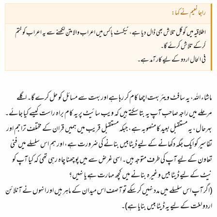
راجا نعیم نے کہا:
اطلاقیہ میں گوگل تلاش بھی ڈال دیا ہے، ٹیکسٹ باکس میں اعراب والا متن لکھنے سے یہ اعراب کو ختم
کرکے تلاش کرئے گا۔
فی الحال اردو کے لیے کار آمد ہے۔
ماشاء اللہ، یہ سافٹ ویئر بہت اچھا کام کر رہا ہے اور بہت سے مسائل کو حل کرے گا۔ اگلے
مرحلے میں راجہ صاحب آپ یہ بتا سکتے ہیں کہ ویب سائیٹ پر یہ کام براہ راست کیسے کیا جائے۔
بہرحال، یہ مستقبل بعید کا منصوبہ ہے، جبکہ مستقبل قریب میں ہمیں قران کے مختلف تراجم اور
تفاسیر کو ایک جگہ دکھانے کے لیے ڈیٹابیس بنانے کی ضرورت ہے، اور ہم اس سلسلے میں فنی
تعاون کے لیے آپ کی طرف متوجہ ہیں۔ اسی غرض سے میں پوچھنا چاہ رہی تھی کہ کیا آپ کو
نیٹ کے لیے ڈیٹا بیس وغیرہ بنانے میں کچھ مہارت ہے یا نہیں؟
(اگر آپ اس سلسلے میں مدد نہیں کر سکے تو آصف اس میدان کے ماہر ہیں اور انہوں نے آنلائن
اردو لغت کے لیے یہ ڈیٹا بیس بنایا ہے)۔