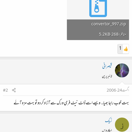
convertor_997.zip
5.2 KB · مناظر: 268
1
قیصرانی
لائبریرین
اگست 24، 2006
#2
بہت خوب راجا بھیا۔ ویسے اسے ڈاٹ نیٹ فری ورک سے آزاد کر دو تو بہت مزہ آئے
زیک
ز
ایکاروس