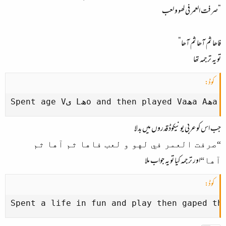
“صرفت العمر فی لھو و لعب
فاھا ثم آھا ثم آھا“
تو یہ ترجمہ تھا
کوڈ:
جب اس کو عربی یونیکوڈ قدروں میں بدلا
“صرفت العمر في لهو و لعب فاها ثم آها ثم
اور ترجمہ کیا تو یہ جواب ملا
آها“
کوڈ:
Spent a life in fun and play then gaped th