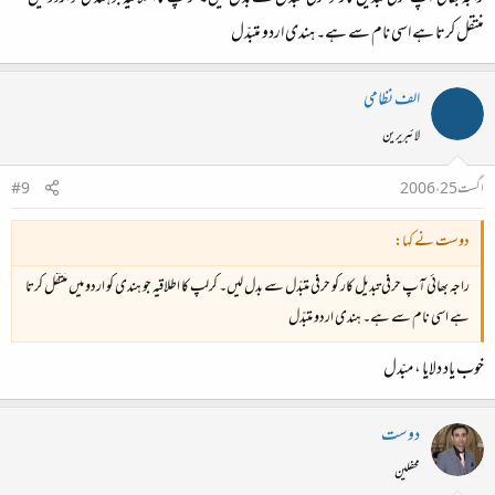
منتقل کرتا ہے اسی نام سے ہے۔ ہندی اردو متبدّل
الف نظامی
لائبریرین
اگست 25، 2006
#9
دوست نے کہا:
راجہ بھائی آپ حرفی تبدیل کار کو حرفی متبدّل سے بدل لیں۔ کرلپ کا اطلاقیہ جو ہندی کو اردو میں منتقل کرتا
ہے اسی نام سے ہے۔ ہندی اردو متبدّل
خوب یاد دلایا ، مبّدل
دوست
محفلین