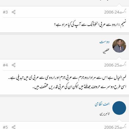
اگست 24، 2006
#3
نعیم: اردو سے عربی انکوڈنگ سے آپ کی کیا مراد ہے؟
دوست
محفلین
اگست 25، 2006
#4
لمیرا خیال ہے اس سے مراد اردو جزم سے عربی جزم اور اردو ی سے عربی ی میں تبدیلی ہے۔
اسی طرح دوسرے حروف جو ملتے ہیں‌ لیکن ان کی عربی قدریں مختلف ہیں۔
الف نظامی
لائبریرین
اگست 25، 2006
#5