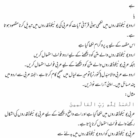
ہے
یا
اردو یونیکوڈ قدروں میں لکھی ہوئی قرآنی آیات کو عربی کی یونیکوڈ قدروں میں تبدیل کرنا مقصود ہوتا
ہے۔
اس مقصد کے لیے یہ پروگرام لکھا گیا ہے
اردو یونیکوڈ قدروں والے متن کو دیکھنے کے لیے اردو فونٹ استمعال کریں
جبکہ عربی یونیکوڈ قدروں والے متن کو دیکھنے کے لیے عربی فونٹ استمعال کریں۔
اردو سے عربی والا مبّدل (کنورٹر) تو میرے خیال میں صحیح کام کرتا ہے ، البتہ عربی سے اردو میں
چند مسائل ہیں۔ اپنی آرا سے نوازیں۔
مثال:
الْحَمْدُ لِلَّهِ رَبِّ الْعَالَمِينَ
عربی یونیکوڈ قدروں میں لکھا گیا ہے اور اسے واضح دیکھنے کے لیے عربی یونیکوڈ قدروں کی اشکال
رکھنے والے فونٹ استمعال کرنا پڑتا ہے۔
عربی یونیکوڈ قدروں کو اردو یونیکوڈ قدروں میں بدلنے سے