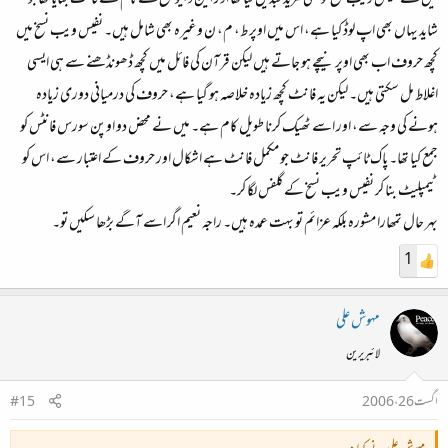
شاید یہاں بھی اپ لوڈ کیا ہے، اس میں اوپر ط، م، ن وغیرہ بھی شامل ہیں۔ نفیس ویب نسخ میں
کچھ حروف اب بھی اوپر نیچے ہو جاتے ہیں لیکن قرآن کی فائل میں کچھ ڈھونڈھنے سے ہی ایسی
اغلاط مل سکتی ہیں۔ لیکن یہ فانٹ کچھ زیادہ خلاصہ ہو گیا ہے، حروف کی درمیانی دوری زیادہ
ہونے کی وجہ سے، اور اسے ٹھیک کرنا طویل کام ہے۔ میں نے محض دو اوپن سورس فانٹس کو
جمع کیا تھا۔ پاک ٹائپ تحریر فانٹ جو مکمل فانٹ ہے اشکال اور حروف کے اعتبار سے، اس کو
ٹیمپلیٹ بنا کر نفیس ویب نسخ کے گلفس لگا کر۔
بہر حال تمھارا مشورہ بلکہ عزائم تو بہت عمدہ ہیں۔ راجہ نعیم اگر اسے آگے بڑھا سکیں تو۔
1
مہوش علی
لائبریرین
اگست 26، 2006
#15