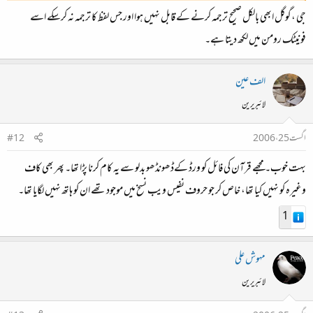
جی ،گوگل ابھی بالکل صحیح ترجمہ کرنے کے قابل نہیں ہوا اور جس لفظ کا ترجمہ نہ کرسکے اسے
فونیٹک رومن میں لکھ دیتا ہے۔
الف عین
لائبریرین
اگست 25، 2006
#12
بہت خوب۔ مجھے قرآن کی فائل کو ورڈ کےڈھونڈھو بدلو سے یہ کام کرنا پڑا تھا۔ پھر بھی کاف
وغیرہ کو نہیں کیا تھا، خاص کر جو حروف نفیس ویب نسخ میں موجود تھے ان کو ہاتھ نہیں لگایا تھا۔
1
مہوش علی
لائبریرین