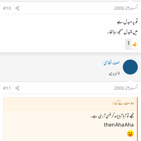
اگست 25، 2006
#10
تو یہ مبدل ہے
میں متبدل سمجھ رہا تھا۔
1
الف نظامی
لائبریرین
اگست 25، 2006
#11
دوست نے کہا:
مجھے تو آہا آہا پڑھ کر ہنسی آرہی ہے۔
then Aha Aha