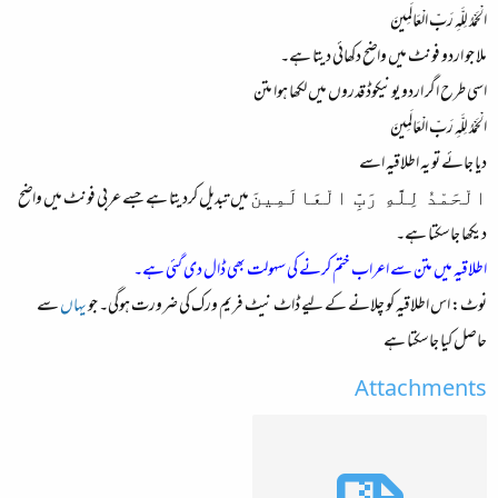
الْحَمْدُ لِلَّہِ رَبِّ الْعَالَمِینَ
ملا جو اردو فونٹ میں واضح دکھائی دیتا ہے۔
اسی طرح اگر اردو یونیکوڈ قدروں میں لکھا ہوا متن
الْحَمْدُ لِلَّہِ رَبِّ الْعَالَمِینَ
دیا جائے تو یہ اطلاقیہ اسے
میں تبدیل کردیتا ہے جسے عربی فونٹ میں واضح
الْحَمْدُ لِلَّهِ رَبِّ الْعَالَمِينَ
دیکھا جاسکتا ہے۔
اطلاقیہ میں متن سے اعراب ختم کرنے کی سہولت بھی ڈال دی گئی ہے۔
نوٹ: اس اطلاقیہ کو چلانے کے لیے ڈاٹ نیٹ فریم ورک کی ضرورت ہوگی۔ جو
یہاں
سے
حاصل کیا جاسکتا ہے
Attachments