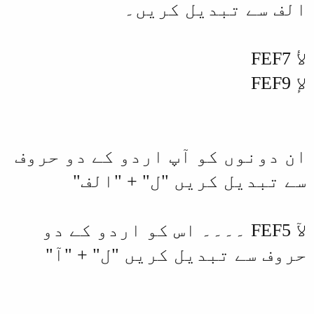
الف سے تبدیل کریں۔
ﻷ FEF7
ﻹ FEF9
ان دونوں کو آپ اردو کے دو حروف
سے تبدیل کریں "ل" + "الف"
ﻵ FEF5 ۔۔۔۔ اس کو اردو کے دو
حروف سے تبدیل کریں "ل" + "آ"