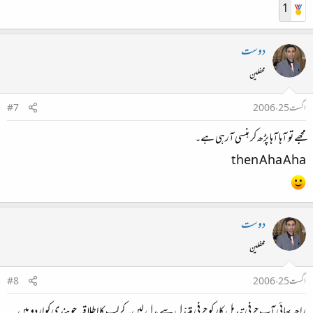
1
دوست
محفلین
اگست 25، 2006
#7
مجھے تو آہا آہا پڑھ کر ہنسی آرہی ہے۔
then Aha Aha
دوست
محفلین
اگست 25، 2006
#8
راجہ بھائی آپ حرفی تبدیل کار کو حرفی متبدّل سے بدل لیں۔ کرلپ کا اطلاقیہ جو ہندی کو اردو میں