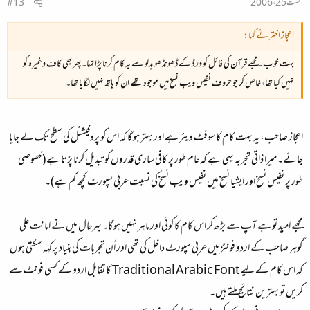
اگست 25، 2006
#13
اعجاز اختر نے کہا:
بہت خوب۔ مجھے قرآن کی فائل کو ورڈ کےڈھونڈھو بدلو سے یہ کام کرنا پڑا تھا۔ پھر بھی کاف وغیرہ کو
نہیں کیا تھا، خاص کر جو حروف نفیس ویب نسخ میں موجود تھے ان کو ہاتھ نہیں لگایا تھا۔
اعجاز صاحب، یہ بہت کام کا سوفٹ ویئر ہے اور بہتر ہو گا کہ اس کو پروفیشنل کی سطح تک لے جایا
جائے۔ میرا ذاتی تجربہ یہی ہے کہ عام طور پر کافی ساری قدروں کو تبدیل کرنا پڑتا ہے (خصوصی
طور پر نفیس نسخ اور ایشیا نسخ میں نفیس ویب نسخ کی نسبت عربی سپورٹ کچھ کم ہے)۔
مجھے امید تو ہے آپ سے بڑھ کر اس کام کا کوئی اور ماہر نہیں ہو گا۔ بہرحال میں نے امانت علی
گوہر صاحب کے اردو فونٹز میں عربی سپورٹ داخل کی تھی اور اُن تجربات کی بنیاد پر کہہ سکتی ہوں
کہ اس کام کے لیے Traditional Arabic Font کا تقابل اردو کے کسی فونٹ سے
کریں تو بہترین نتائج ملتے ہیں۔