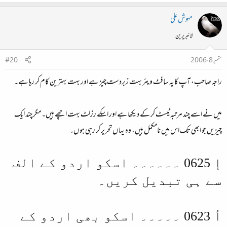
مہوش علی
لائبریرین
ستمبر 8، 2006
#20
راجہ صاحب، آپ کا یہ سافٹ ویئر بہت زبردست چیز ہے اور بہت بہترین کام کر رہا ہے۔
میں نے اسے چند مرتبہ ٹیسٹ کر کے دیکھا ہے اور اسکے رزلٹ بہت اچھے ہیں۔ مگر چند ایک
چیزیں جو ابھی تک اس میں نامکمل ہیں، وہ یہاں تحریر کر رہی ہوں۔
إ 0625 ۔۔۔۔۔۔ اسکو اردو کے الف
سے ہی تبدیل کریں۔
أ 0623 ۔۔۔۔۔ اسکو بھی اردو کے