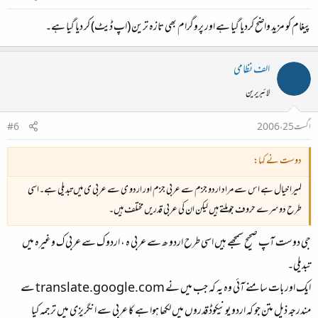
پیغام کو مزید واضح کردیا گیا ہے اور پروگرام بھی تازہ ترین (اپ ڈیٹ) کر دیا گیا ہے۔
الف نظامی
لائبریرین
اگست 25، 2006
#6
دوست نے کہا:
لمیرا خیال ہے اس سے مراد اردو جزم سے عربی جزم اور اردو ی سے عربی ی میں تبدیلی ہے۔اسی
طرح دوسرے حروف جو ملتے ہیں‌ لیکن ان کی عربی قدریں مختلف ہیں۔
جی دوست آپ صحیح سمجھے ہیں اسی طرح اردو ھ سے عربی ہ ، اردو ک سے عربی ک وغیرہ میں
تبدیلی۔
ایک اور بات سامنے آئی وہ یہ کہ جب میں نے translate.google.com سے
مندرجہ ذیل متن جو کہ اردو یونیکوڈ قدروں میں لکھا ہوا ہے کا عربی سے انگریزی میں ترجمہ کیا