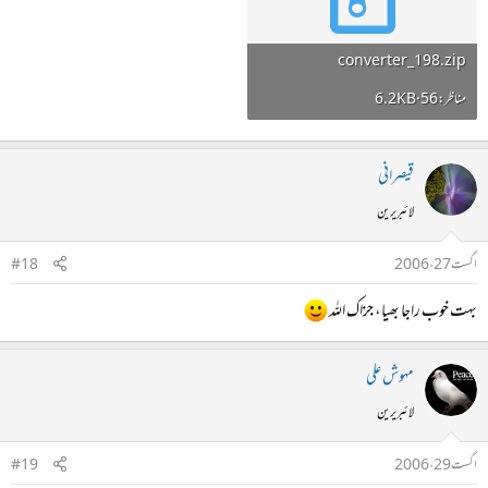
converter_198.zip
6.2 KB · مناظر: 56
قیصرانی
لائبریرین
اگست 27، 2006
#18
بہت خوب راجا بھیا، جزاک اللہ
مہوش علی
لائبریرین
اگست 29، 2006
#19