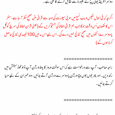
دوسرا طریقہ یونی پیڈ کے کیبورڈ سے تقابل کرنے کا بھی ہے۔
اگرچہ کہ فی الحال نفیس ویب نسخ میں عربی سپورٹ کی وجہ سے قرانی متن صحیح نظر آ رہا ہے، مگر
اس کا نقصان اُس وقت ہو گا جب ہم قرانی الفاظ کی جستجو کریں گے (یعنی قران الفاظ کی سرچ گوگل
یا دوسرے انجنوں میں صحیح نتائج نہیں دے گی۔ اس لیے اس مد میں 100 فیصدی نتائج حاصل
کرنا ہوں گے)
===================
راجہ صاحب، آپ سے درخواست ہے کہ اس سوفٹ ویئر کا پہلا ورژن آپ ڈاؤنلوڈ سیکشن میں
رکھ دیں۔ اور پھر جوں جوں بیٹا ورژن یا دوسرے ورژن آتے جائیں، وہ ممبران کے لیے مہیا
کرتے جائیں۔
===================