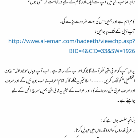
راجہ صاحب، کیا میں آپ سے ایک اور کام کے لیے درخواست کر سکتی ہوں؟
کام اہم ہے اور ہمیں اس کی بہت ضرورت پڑے گی۔
آپ ذیل کے لنک پر جائیں:
http://www.al-eman.com/hadeeth/viewchp.asp?
BID=4&CID=33&SW=1926
یہاں آپ کو عربی متن نظر آئے گا جو کہ اعراب کے ساتھ ہے۔ اب آپ وہاں موجود لفظ "حذف
التشکیل" کو کلک کریں۔ ۔۔۔۔ اسکا نتیجہ یہ نکلے گا کہ تمام اعراب غائب ہو جائیں گے اور صرف
اور صرف عربی متن رہ جائے گا، اور اعراب کے بغیر یہ خالی متن ہمیں سرچ انجن کے لیے
چاہیئے ہے۔
چنانچہ سلسلہ یوں ہے کہ:
۔ عربی قدروں کو اردو قدروں میں تبدیل کرنا۔