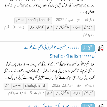
دَھرے ہی جیئے ہم وہ ممنُونِ خوش تخیّل ہیں اُن کو بانہوں میں جو بَھرے ہی جیئے کب سپاٹ اُن کا
تھا چَلن مجھ سے...
طارق شاہ
لڑی
مارچ 1، 2022
shafiq- khalish
اردو غزل
جوابات: 0
فورم:
شفیق
خلش
طارق شاہ
واشنگٹن ڈی سی
کراچی
کلاسیکل شاعری
پسندیدہ کلام
:::::ہر مُصیبت جو کھڑی کی اُنھی کے خُو نے
شفیق خلش
کی:::::Shafiq- Khalish
غزل شفیق خلِشؔ ہر مُصیبت جو کھڑی کی اُنھی کے خُو نے کی اُس پہ ہَٹ دھرمی ہر اِک بار یہ، کہ تُو
نے کی شرم دُورآنکھوں سے اپنوں کی ہائے ہُو نے کی اور کچھ، اَوچھوں سے تکرار و دُو بَدُو نے کی
اِک جہاں کی رہی خواہش سی مجھ سے مِلنے کی یُوں مِرے عِشق کی تشہیر ماہ رُو نے کی کچھ تو پُر برگ و...
طارق شاہ
لڑی
فروری 23، 2022
shafiq khalish
اردو غزل
خلش
جوابات: 3
فورم:
پسندیدہ کلام
شفیق
خلش
طارق شاہ
واشنگٹن ڈی سی
کراچی