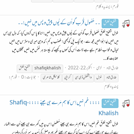
فورم:
پسندیدہ کلام
۔۔ حُصُولِ قُرب گو اُن کے یُوں پیش و پس میں نہیں!۔۔
شفیق خلش
غزل شفیق خلشؔ حُصُولِ قُرب گو اُن کے یُوں پیش و پس میں نہیں! انا کا پاس کرُوں کیا، کہ دِل ہی بس
میں نہیں جُدا ہُوا نہیں مجھ سے ، جو ایک پَل کوکبھی ! غضب یہ کم، کہ وہی میری دسترس میں نہیں
خیال و خواب مُقدّم لیے ہے ذات اُس کی کہوں یہ کیسے کہ پَیوستہ ہر نفس میں نہیں محبّتوں میں
عِنایت کا...
طارق شاہ
لڑی
اکتوبر 22، 2022
shafiq khalish
شفیق
خلش
جوابات: 0
فورم:
طارق شاہ
غزل
واشنگٹن ڈی سی
کراچی
کلاسیکل شاعری
پسندیدہ کلام
:::: غم نہیں اِس کا ہم مَرے ہی جیئے ::::Shafiq-
شفیق خلش
Khalish
غزل شفیق خلشؔ غم نہیں اِس کا ہم مَرے ہی جیئے مُطمئن اِس پہ ہیں کھرے ہی جیئے اُن سے اِظہار
سے ڈرے ہی جیئے اب کِیا، اب کِیا کرے ہی جیئے عُمر بھر وصل کی اُمید پہ سر اُن کی دہلیز پر