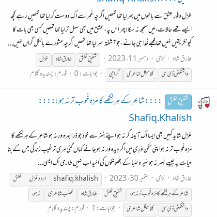
غزل وفورِ عِشق سے بانہوں میں بھر لیا تھا تمھیں اگرچہ عُمر سے اِک دوست کر لیا تھا تمھیں رَہے کچھ
ایسے تھے حالات، مَیں سمجھ نہ سکا! پِھر اُس پہ، عِشق میں بھی سہل تر لیا تھا تمھیں کسی بھی بات کا
کیونکر یقیں نہیں تھا مجھے خُدا ہی جانے، جو آشفتہ سر لیا تھا تمھیں اگرچہ مشورے بالکل گراں نہیں...
طارق شاہ
لڑی
دسمبر 11، 2023
شفیق
خلش
طارق شاہ
غزل
جوابات: 0
فورم:
پسندیدہ کلام
واشنگٹن ڈی سی
ٍکلاسیکل شاعری
کراچی
::::شاعِر کے ہر لِکھے کا مَزہ خُوب تر نہ ہو !::::
شفیق خلش
Shafiq.Khalish
غزل شاید کہِیں بھی ایسا اِک آئینہ گر نہ ہو اپنے ہُنر سے خود جو ذرا بَہرہ وَر نہ ہو شاعِر کے ہر لِکھے کا
مَزہ خُوب تر نہ ہو اپنی سُخن وَرِی میں اگر دِیدَہ وَر نہ ہو جانے کہاں گئی مِری ترغِیبِ زندگی جس کے بِنا
حَیات یہ جیسے بَسر نہ ہو سَیر و صَبا کے جَھونکوں کی اُمّید اب نہیں طاری اِک ایسی...
طارق شاہ
لڑی
ستمبر 30، 2023
shafiq.khalish
اردو غزل
خلش
شاعِر کے ہر لِکھے کا مَزہ خُوب تر نہ ہو،
شفیق
خلش
طارق شاہ
غضب شاعری
نہ ہو،
جوابات: 1
فورم:
پسندیدہ کلام
واشنگٹن ڈی سی
کلاسیکل شاعری