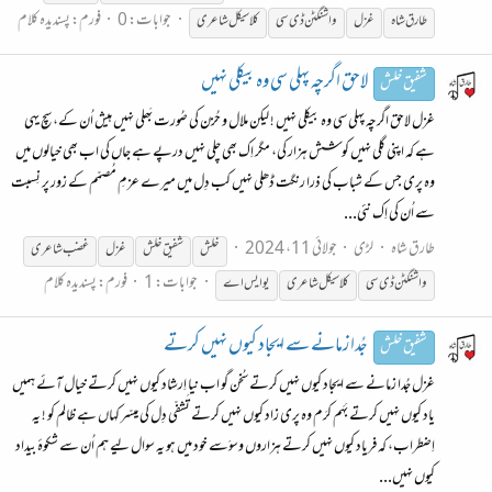
جوابات: 0
فورم:
پسندیدہ کلام
طارق شاہ
غزل
واشنگٹن ڈی سی
کلاسیکل شاعری
لاحق اگرچہ پہلی سی وہ بیکلی نہیں
شفیق خلش
غزل لاحق اگرچہ پہلی سی وہ بیکلی نہیں ! لیکن ملال و حُزن کی صُورت بَھلی نہیں ہیش اُن کے، سچ یہی
ہے کہ اپنی گلی نہیں کوشش ہزار کی، مگر اِک بھی چلی نہیں درپے ہے جاں کی اب بھی خیالوں میں
وہ پری جس کے شباب کی ذرا رنگت ڈھلی نہیں کب دِل میں میرے عزمِ مُصمّم کے زور پر نِسبت
سے اُن کی اِک نئی...
طارق شاہ
لڑی
جولائی 11، 2024
خلش
شفیق
خلش
غزل
غضب شاعری
جوابات: 1
فورم:
پسندیدہ کلام
واشنگٹن ڈی سی
کلاسیکل شاعری
یو ایس اے
جُدا زمانے سے ایجاد کیوں نہیں کرتے
شفیق خلش
غزل جُدا زمانے سے ایجاد کیوں نہیں کرتے سُخن گو اب نیا اِرشاد کیوں نہیں کرتے خیال آئے ہمیں
یاد کیوں نہیں کرتے بَہَم کرَم وہ پری زاد کیوں نہیں کرتے تَشفّی دِل کی میسّر کہاں ہے ظالم کو ! یہ
اِضطراب، کہ فریاد کیوں نہیں کرتے ہزاروں وسوَسے خود میں ہو یہ سوال لیے ہم اُن سے شکوۂ بیداد
کیوں نہیں...