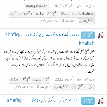
طارق شاہ
لڑی
ستمبر 25، 2023
shafiq.khalish،
shafiqkhalish
اردو غزل
شفیق
خلش
طارق شاہ
واشنگٹن ڈی سی
کراچی
جوابات: 4
فورم:
پسندیدہ کلام
کلاسیکل شاعری
::::: کہنے کا زور و شور سے اُن پر اثر نہ ہو :::::shafiq
شفیق خلش
khalish
غزل شفیق خلشؔ کہنے کا زور و شور سے اُن پر اثر نہ ہو سُن کر بھی یُوں رہیں وہ کہ جیسے خبر نہ ہو شرمِندۂ
عَمل ہُوں کہ صرفِ نظر نہ ہو دِل سے وہ بے بسی ہے کہ صُورت دِگر نہ ہو کوشش رہے اگرچہ،
کوئی لمحۂ حیات! خود میں خیال اُن کا لیے جلوہ گر نہ ہو اِک اِلتماس تجھ سے بھی ایّامِ خُوب رفت!
صُحبت...
طارق شاہ
لڑی
اگست 6، 2023
خلش
ردیف و
شفیق
خلش
طارق شاہ
جوابات: 0
فورم:
پسندیدہ کلام
غزل
واشنگٹن ڈی سی
کلاسیکل شاعری
::::ہُنر میں اُن سے کوئی اور کیا مَہا ہوگا:::::shafiq
شفیق خلش