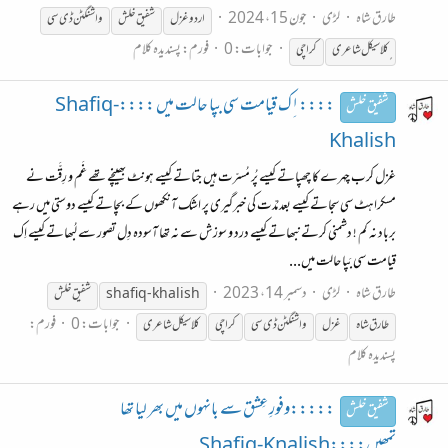
طارق شاہ
لڑی
جون 15، 2024
اردو غزل
شفیق
خلش
واشنگٹن ڈی سی
جوابات: 0
فورم:
پسندیدہ کلام
ٍکلاسیکل شاعری
کراچی
::::۱ِک قیامت سی بپا حالت میں ::::Shafiq-
شفیق خلش
Khalish
غزل کرب چہرے کا چھپاتے کیسے پُر مُسرّت ہیں جتاتے کیسے ہونٹ بھینچے تھے غَم و رِقَّت نے
مسکراہٹ سی سجاتے کیسے بعد مُدّت کی خبرگیری پر اشک آنکھوں کے بچاتے کیسے دوستی میں رہے
برباد نہ کم ! دشمنی کرتے نبھاتے کیسے درد و سوزش سے نہ تھا آسودہ دِل تصور سے لُبھاتے کیسے اِک
قیامت سی بَپا حالت میں...
طارق شاہ
لڑی
دسمبر 14، 2023
shafiq-khalish
شفیق
خلش
جوابات: 0
فورم:
طارق شاہ
غزل
واشنگٹن ڈی سی
کراچی
کلاسیکل شاعری
پسندیدہ کلام
:::::وفورِ عِشق سے بانہوں میں بھر لیا تھا
شفیق خلش
تمھیں::::Shafiq-Knalish