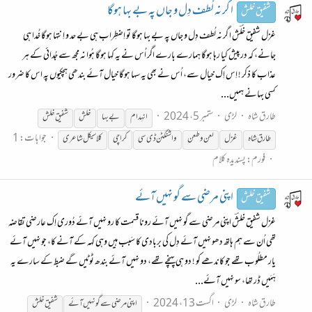
ا گر نہ لُطف دِل و جاں پہ بے بہا ہوگا
شفیق خلش
غزل شفیق خلؔش ا گر نہ لُطف دِل و جاں پہ بے بہا ہوگا تو اِضطِراب ہی بے حد و اِنتہا ہوگا خُدا ہی
جانے، کہ درپیش کیا رہا ہوگا ہمارے بارے اگر اُس نے یہ کہا ہوگا ہُوا نہ مجھ سے جُدائی کے ہر
عذاب کا ذکر ! اِس اِک خیال سے، اُس نے بھی یہ سہا ہوگا خیال آئے بندھی ہچکیوں پہ اس کا ضرور
کسی بہانے ہمیں...
طارق شاہ
لڑی
ستمبر 5، 2024
انہِدام
بے بہا
خلش
شفیق
خلش
جوابات: 1
طارق شاہ
غزل
لعن و طعن
واشنگٹن ڈی سی
کراچی
کلاسیکل شاعری
فورم:
پسندیدہ کلام
اپنی مرضی سے گو نہیں آئے
شفیق خلش
غزل شفیق خلشؔ اپنی مرضی سے گو نہیں آئے رونا قسمت کا رو نہیں آئے دُوری اِک عارضی تقاضہ
تھی اُن سے ہم ہاتھ دھو نہیں آئے دِل کی بربادی کا سَبب ہیں وہی کہہ کے آنے کا، جو نہیں آئے
یار مطلُوب تھے جو کاندھے کو ! دو ہی پہنچے تھے، دو نہیں آئے بندھ ٹوٹیں گے ضبط کے سارے یہ
ہَمَیں ڈر تھا، سو نہیں آئے...
طارق شاہ
لڑی
اگست 13، 2024
اپنی مرضی سے گو نہیں آئے
شفیق
خلش