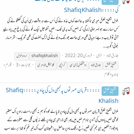
::::: میری ناگفتہ بہ حالت کہاں عَدُو نے
شفیق خلش
کی:::::Shafiq Khalish
غزل شفیق خلشؔ میری ناگفتہ بہ حالت کہاں عَدُو نے کی اُس سے ہر وقت رہی اُن کی گفتگو نے کی
کس سَہارے ہو بَسر اپنی زِندگی، کہ ہَمَیں اِک بَدی تک، نہیں تفوِیض نیک خُو نے کی باغ میں یاد لِیے
آئی تو فریب دِیئے! دِیدَنی تھی مِری حالت جو رنگ و بُو نے کی ترکِ اُلفت کی تھی تحریک، شرمسار
ہُوئی! کُو بہ...
طارق شاہ
لڑی
فروری 20، 2022
shafiq khalish
اردو غزل
جوابات: 3
فورم:
شفیق
خلش
طارق شاہ
واشنگٹن ڈی سی
کراچی
کلاسیکل شاعری
پسندیدہ کلام
:::::قربان حسرتوں پہ کبھی دِل کی چاہ پر:::::Shafiq
شفیق خلش
Khalish
غزل شفیق خلشؔ قربان حسرتوں پہ کبھی دِل کی چاہ پر لا پائے خود کو ہم نہ کبھی راست راہ پر اِک معتبر
خوشی نہیں یادوں کی آہ پر نادم نہیں ہیں پھر بھی ذرا تیری چاہ پر ٹہلے نہ یُوں گلی سے عقُوبت کے
باوجُود آنکھیں ہی جَم گئی تھیں رُخِ رشکِ ماہ پر حاصِل پہ اِطمینان کب اِک تِیرِ غم کو تھا ! برسے سب