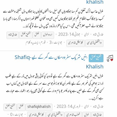
khalish
غزل عذاب ترکِ تعلّق پہ کم سہا ہوگا وہاں بھی سَیل سا اشکوں کا یُوں بہا ہوگا یہ دِل شکنجئہ وحشت سے
کب رہا ہوگا کب اِختتامِ غَمِ ہجرِ مُنتَہا ہوگا جہاں کہیں بھی وہ عُنوانِ گفتگو ٹھہرا! وہاں پہ ذکر ہمارا بھی بارہا
ہوگا ہَوائے شب عِطرآگِیں تھی، اس پہ کیا تکرار وُرُودِ صُبح پہ دِل نے تو کُچھ کہا...
طارق شاہ
لڑی
جولائی 14، 2023
اردو غزل
خلش
شفیق
خلش
طارق شاہ
جوابات: 3
فورم:
پسندیدہ کلام
واشنگٹن ڈی سی
کلاسیکل شاعری
بنیں شریکِ سفر وہ مکاں سے گھر کے لیے -Shafiq
شفیق خلش
Khalish
غزل بنیں شریکِ سفر وہ مکاں سے گھر کے لیے تو وجہ کیا کوئی باقی ہو دِل میں ڈر کے لیے طَلَب
ذرا نہ ہو تکیہ کی عُمر بھر کے لیے! مُیَسّر اُن کا ہو زانُو جو میرے سر کے لیے تمنّا دِل میں کہاں اب
کسی بھی گھر کے لیے نہیں ہے چاند مُیسّر جو بام و دَر کے لیے کوئی بھی پیار ہو، اِظہار سے عِبارت
ہے! کریں...
طارق شاہ
لڑی
فروری 14، 2023
shafiq khalish
خلش
شفیق
خلش
جوابات: 0
طارق شاہ
غزل
غضب شاعری
واشنگٹن ڈی سی
کلاسیکل شاعری