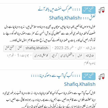
::::عِلم کب مُفت میں ہاتھ آئے
شفیق خلش
خلشؔ::::Shafiq.Khalish
غزل وَسوَسوں کا اُنھیں غلبہ دینا! چاہیں سوچوں پہ بھی پہرہ دینا وہ سلاسل ہیں، نہ پہرہ دینا چاہے دِل
ضُعف کو تمغہ دینا ٹھہری شُہرت سے حَسِینوں کی رَوِش! حُسن کے سِحْر سے دھوکہ دینا خود کو دینے سا
تو دُشوار نہیں اُن کا ہر بات پہ طعنہ دینا بُھولے کب ہیں رُخِ مہتاب کا ہم ! اوّل اوّل کا وہ...
طارق شاہ
لڑی
ستمبر 25، 2023
shafiq.khalish،
خلش
شفیق
خلش
جوابات: 1
فورم:
طارق شاہ
غزل
واشنگٹن ڈی سی
کراچی
کلاسیکل شاعری
پسندیدہ کلام
::::کب گیا آپ سے دھوکہ دینا::::
شفیق خلش
Shafiq.Khalish
غزل کب گیا آپ سے دھوکہ دینا سب کو اُمّید کا تحفہ دینا چاند دینا، نہ سِتارہ دینا شَبْ بَہرطَور ہی تِیرَہ
دینا سَبقَت اِفْلاس سے قائِم وہ نہیں ہے اَہَم پیار سے پَیسہ دینا در بَدر ہونا وہ کافی ہے ہَمَیں اب
کوئی اور نہ نقشہ دینا ماسِوا یار کے، جانے نہ کوئی دلِ بے خوف کو خدشہ دینا کم...