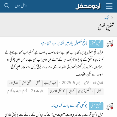
داخل ہوں
ٹیگ
شفیق خلش
مانِع حُصولِ یار میں تقدیر اب بھی ہے
شفیق خلش
غزل مانِع حُصولِ یار میں تقدیر اب بھی ہے استادہ صف بہ صف لیے شمشیر اب بھی ہے پھیلائے
کم نہ ربط و تعلّق کے باوجُود! ہم تک خبر کے آنے میں تاخیر اب بھی ہے حاصل نہیں جِلو کی وہ
رعنائیاں، مگر ہر اِک گُزشتہ لُطف کی تاثیر اب بھی ہے مُدّت ہُوئی کہ اُن سے عِلاقہ نہیں کوئی !
نِسبت سے لیکن اپنی وہ...
طارق شاہ
لڑی
جون 5، 2025
اب بھی ہے
خلش
شفیق
خلش
طارق شاہ
جوابات: 2
فورم:
پسندیدہ کلام
غزل
واشنگٹن ڈی سی
کراچی
کلاسیکل شاعری
جوكہی تجھ سے بات كہہ دينا۔
شفیق خلش
غزل جوكہی تجھ سے بات كہہ دينا ہےمصيبت میں ذات كہہ دینا أن كے جانے سے جو ہُوئی طارى