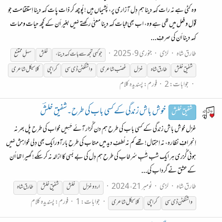
وه كٹی ہے نہ رات كہہ دینا ہم دِل آزارى پر، پَشیماں ہیں ! پُوچھ كر ذات پات كہہ دينا اِستتقامت جو
قول و فعل میں تھى ہے وه، اب بھى ثبات كہہ دينا معنٰی ركھتے نہیں بغیر أن كے کچھ حيات وممات
كہہ دينا أن كى صرفِ...
طارق شاہ
لڑی
جنوری 9، 2025
جوكہی تجھ سے بات كہہ دينا،
خلش
سہلِ ممتنع
شفیق
خلش
طارق شاہ
غزل
غضب شاعری
واشنگٹن ڈی سی
کراچی
کلاسیکل شاعری
جوابات: 2
فورم:
پسندیدہ کلام
خوش باش زندگی کے کسی باب کی طرح۔شفیق خلشؔ
شفیق خلش
غزل خوش باش زندگی کے کسی باب کی طرح ہم دن گُزار آئے حَسِیں خواب کی طرح پل بھر نہ
اِنحِرافِ نظارہ، نہ اِحتِمال! تھے کم نہ لُطفِ دید میں مہتاب کی طرح بارآورایک بھی دِلی خواہش نہیں
ہوئی گُزری ہر ایک شب شَبِ سُرخاب کی طرح ہم دِل کی بے بَسی کا ازالہ نہ کر سکے! گھیرا تھا اُن
کےعشق نے گرداب کی...
طارق شاہ
لڑی
نومبر 21، 2024
اردو غزل
خلش
شفیق
خلش
طارق شاہ
جوابات: 1
فورم:
پسندیدہ کلام
واشنگٹن ڈی سی
کراچی
کلاسیکل شاعری