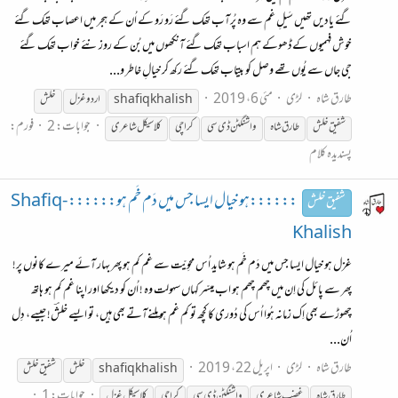
گئے یادیں تھیں سَیلِ غم سے وہ پُرآب تھک گئے رَو رَو کے اُن کے ہجر میں اعصاب تھک گئے
خوش فہمیوں کےڈھوکے ہم اسباب تھک گئے آنکھوں میں بُن کے روز نئے خواب تھک گئے
جی جاں سے یُوں تھے وصل کو بیتاب تھک گئے رکھ کر خیالِ خاطر و...
طارق شاہ
لڑی
مئی 6، 2019
shafiq khalish
اردو غزل
خلش
جوابات: 2
فورم:
شفیق
خلش
طارق شاہ
واشنگٹن ڈی سی
کراچی
کلاسیکل شاعری
پسندیدہ کلام
::::::ہو خیال ایسا جس میں دَم خَم ہو:::::: Shafiq-
شفیق خلش
Khalish
غزل ہو خیال ایسا جس میں دَم خَم ہو شاید اُس محوِیّت سے غم کم ہو پھر بہار آئے میرے کانوں پر!
پھر سے پائل کی اِن میں چھم چھم ہو اب میسّر کہاں سہولت وہ ! اُن کو دیکھا اور اپنا غم کم ہو ہاتھ
چھوڑے بھی اِک زمانہ ہُوا اُس کی دُوری کا کچھ تو کم غم ہو مِلنےآتے بھی ہیں، تو ایسے خلشؔ! جیسے، دِل
اُن...
طارق شاہ
لڑی
اپریل 22، 2019
shafiq khalish
خلش
شفیق
خلش
جوابات: 1
طارق شاہ
غضب شاعری
واشنگٹن ڈی سی
کراچی
کلاسیکل غزل