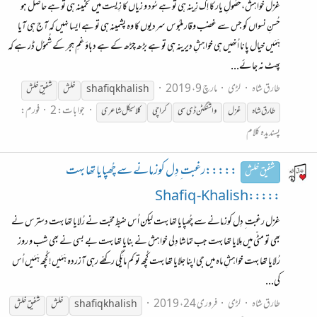
غزل خواہش،حصُولِ یار کا اِک زِینہ ہی تو ہے سُود و زیاں کا زِیست میں تخمینہ ہی تو ہے حاصل ہو
حُسنِ نسواں کو جس سے غضب وقار ملبُوس سردیوں کا وہ پشمینہ ہی تو ہے ایسا نہیں کہ آج ہی آیا
ہَمَیں خیال پانا اُنھیں ہی خواہشِ دیرینہ ہی تو ہے بڑھ چڑھ کے ہے دباؤ غمِ ہجر کے شُموُل ڈر ہے کہ
پھٹ نہ جائے...
طارق شاہ
لڑی
مارچ 9، 2019
shafiq khalish
خلش
شفیق
خلش
جوابات: 2
فورم:
طارق شاہ
غزل
واشنگٹن ڈی سی
کراچی
کلاسیکل شاعری
پسندیدہ کلام
:::::رغبت ِ دِل کوزمانے سے چُھپایا تھا بہت
شفیق خلش
:::::Shafiq -Khalish
غزل رغبت ِ دِل کوزمانے سے چُھپایا تھا بہت لیکن اُس ضبطِ محبّت نے رُلایا تھا بہت دسترس نے
بھی تو مٹّی میں مِلایا تھا بہت جب تماشا دِلی خواہش نے بنایا تھا بہت بے بسی نے بھی شب و روز
رُلایا تھا بہت خواہشِ ماہ میں جی اپنا جلایا تھا بہت کُچھ تو کم مایَگی رکھّے رہی آزردہ ہَمَیں! کُچھ ہَمَیں اُس
کی...
طارق شاہ
لڑی
فروری 24، 2019
shafiq khalish
خلش
شفیق
خلش