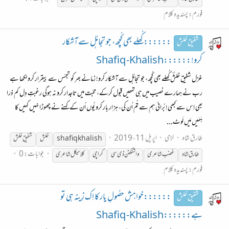
فورم:
پسندیدہ کلام
:::::: کُھلے بھی کُچھ، جو تجاہُل سے آشکار
شفیق خلش
کرو!::::::Shafiq -Khalish
غزل شفیق خلشؔ کُھلے بھی کُچھ، جو تجاہُل سے آشکار کرو! زمانے بھر کو تجسّس سے بیقرار کرو لکھا ہے
رب نے ہمارے نصیب میں ہی تمھیں قبول کرکے، محبّت میں تاجدار کرو نہ ہوگی رغبتِ دِل کم ذرا
بھی اِس سے کبھی! بُرائی ہم سے تُم اُن کی، ہزار بار کرو یُوں اُن کے کہنے نے چھوڑا نہیں کہیں کا
ہَمَیں مَیں لَوٹ...
طارق شاہ
لڑی
اپریل 11، 2019
shafiq khalish
خلش
شفیق
خلش
جوابات: 0
طارق شاہ
غضب شاعری
واشنگٹن ڈی سی
کراچی
کلاسیکل شاعری
فورم:
پسندیدہ کلام
::::::خواہش حصُولِ یار کا اِک زِینہ ہی تو
شفیق خلش
ہے::::::Shafiq -Khalish