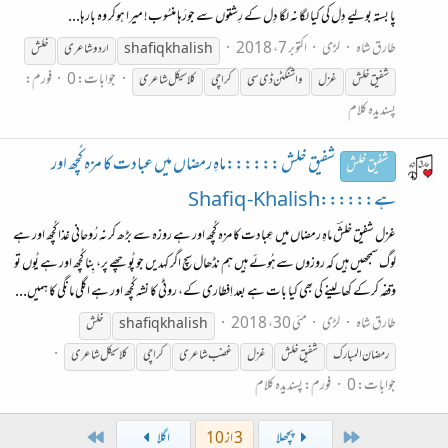
پا بستہ بولیے دِل کی کیا لگا نہ لگا دِل کے رِشتوں سے جورَہا منسُوب! میرا ہوکر وہ بارہا...
طارق شاہ
لڑی
اکتوبر 7، 2018
shafiq khalish
اردو شاعری
خلش
جوابات: 0
فورم:
شفیق
خلش
غزل
واشنگٹن ڈی سی
کراچی
کلا سیکل شاعری
پسندیدہ کلام
شفیق خلش ::::::ماہِ رمضاں میں عبادت کا مزہ کُچھ اور
شفیق خلش
ہے::::::Shafiq -Khalish
غزل شفیق خلشؔ ماہِ رمضاں میں عِبادت کا مزہ کُچھ اور ہے روزہ سے بڑھ کر نہ رُوحانی غذا کُچھ اور ہے
لوگ سمجھیں ہیں کہ روزوں سےہُوئے ہیں ہم نڈھال سچ اگر کہدیں جو پُوچھے پر، بِنا کُچھ اور ہے یُوں تو
وقفہ کرکے کھالینے کی بھی کیا بات ہے بعد اِفطاری کے، روٹی کا نشہ کُچھ اور ہے اگلی مانگی کا ہمیں...
طارق شاہ
لڑی
مئی 30، 2018
shafiq khalish
خلش
رمضان المبارک
شفیق
خلش
غزل
غضب شاعری
کراچی
کلاسیکل شاعری
جوابات: 0
فورم:
پسندیدہ کلام
Last
First
پچھلا
3 از 10
اگلا