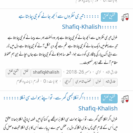
جوابات: 0
فورم:
پسندیدہ کلام
::::::تیری نظروں سے اُلجھ جانے کو جی چاہتا ہے
شفیق خلش
:::::: Shafiq -Khalish
غزل تیری نظروں سے اُلجھ جانے کو جی چاہتا ہے پِھر وہ اُلفت بھرے پیمانے کو جی چاہتا ہے
تیرے پہلُو میں دَبک جانے کو جی چاہتا ہے غم سے کُچھ دیر نِکل آنے کو جی چاہتا ہے دِل میں ڈر
سے دَبی اِک پیار کی چنگاری کو دے ہَوا، شعلہ سا بھڑکانے کو جی چاہتا ہے جاں بچانے ہی ہم محفوظ
مقام آئے تھے! پھر مُصیبت...
طارق شاہ
لڑی
دسمبر 26، 2018
shafiq khalish
خلش
شفیق
خلش
جوابات: 0
فورم:
پسندیدہ کلام
طارق شاہ
غزل
غضب شاعری
کراچی
::::::اگر نِکلا کبھی گھر سے، تو اپنے ہونٹ سی نِکلا ::::::
شفیق خلش
Shafiq -Khalish
غزل اگر نِکلا کبھی گھر سے، تو اپنے ہونٹ سی نِکلا بُرا دیکھے پہ کہنا کیا مَیں غصّہ اپنا پی نِکلا بڑھانا عِشق
میں اُس کے قدم بھی پَس رَوِی نِکلا کہ دل برعکس میرے، پیار سے اُس کا بَری نِکلا محبّت وصل کی