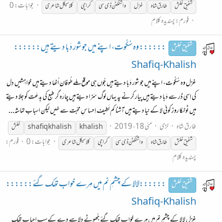
جوابات: 0
شفیق
خلش
طارق شاہ
غزل
واشنگٹن ڈی سی
کراچی
کلاسیکل شاعری
فورم:
پسندیدہ کلام
:::::: وہ سُکُوت، اپنے میں جو شور دَبا دیتے ہیں::::::
شفیق خلش
Shafiq-Khalish
غزل وہ سُکُوت، اپنے میں جو شور دَبا دیتے ہیں جُوں ہی موقع مِلے طُوفان اُٹھا دیتے ہیں خواہِشیں دِل
کی اِسی ڈر سے دَبا دیتے ہیں پیار کرنے پہ یہاں لوگ سَزا دیتے ہیں چارَہ گر طبع کی بِدعَت کو جِلا دیتے
ہیں ٹوٹکا روز کوئی لا کے نیا دیتے ہیں آشنا کم لَطِیف اِحساسِ محبّت سے نہیں لیکن اسباب تماشہ...
طارق شاہ
لڑی
مئی 18، 2019
khalish
shafiq khalish
خلش
جوابات: 0
فورم:
شفیق
خلش
طارق شاہ
واشنگٹن ڈی سی
کراچی
کلاسیکل شاعری
پسندیدہ کلام
::::::لالا کے چشمِ نم میں مِرے خواب تھک گئے::::::
شفیق خلش
Shafiq-Khalish
غزل لالا کے چشمِ نم میں مِرے خواب تھک گئے جُھوٹے دِلاسے دے کےسب احباب تھک