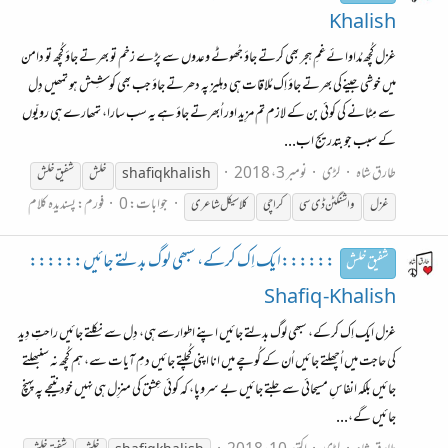
Khalish
غزل کُچھ مُداوا ئےغمِ ہجر بھی کرتے جاؤ جُھوٹے وعدوں سے پڑے زخم تو بھرتے جاؤ کُچھ تو دامن
میں خوشی جینےکی بھرتے جاؤ اِک مُلاقات ہی دہلیز پہ دھرتے جاؤ جب بھی کوشِش ہو تمھیں دِل
سے مِٹانے کی کوئی بن کے لازم تم مزِید اور اُبھرتے جاؤ ہے یہ سب سارا، تمھارے ہی رویّوں
کے سبب جو بتدریج اب...
طارق شاہ
لڑی
نومبر 3، 2018
shafiq khalish
خلش
شفیق
خلش
جوابات: 0
فورم:
پسندیدہ کلام
غزل
واشنگٹن ڈی سی
کراچی
کلاسیکل شاعری
::::::ایک اِک کرکے، سبھی لوگ بدلتے جائیں::::::
شفیق خلش
Shafiq -Khalish
غزل ایک اِک کرکے، سبھی لوگ بدلتے جائیں اپنے اطوارسے ہی، دِل سے نکلتے جائیں راحتِ دِید
کی حاجت میں اُچھلتے جائیں اُن کے کُوچے میں انا اپنی کُچلتے جائیں دمِ آیات سے، ہم کُچھ نہ سنبھلتے
جائیں بلکہ انفاسِ مسیحائی سے جلتے جائیں بے سروپا، کہ کوئی عِشق کی منزِل ہی نہیں خود نتیجے پہ پہنچ
جائیں گے،...