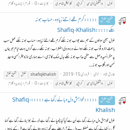
جوابات: 0
فورم:
پسندیدہ کلام
غزل
واشنگٹن ڈی سی
کراچی
کلاسیکل شاعری
:::::کرم تھے اِتنے زیادہ ، حساب ہو نہ
شفیق خلش
سکے:::::Shafiq -Khalish
غزل سبھی سوالوں کے ہم سے جواب ہو نہ سکے کرم تھے اِتنے زیادہ ، حساب ہو نہ سکے عَمل سب
باعثِ اجر و ثَواب ہو نہ سکے دَوائے درد و دِلی اِضطراب، ہو نہ سکے رہے گراں بہت ایّام ِہجر جاں
پہ مگر! اُمیدِ وصل سے حتمی عذاب ہو نہ سکے بَدل مہک کا تِری، اے ہماری نازوجِگر ! کسی وَسِیلہ
سُمن اور گُلاب ہو نہ...
طارق شاہ
لڑی
فروری 15، 2019
shafiq khalish
خلش
شفیق
خلش
جوابات: 0
فورم:
پسندیدہ کلام
غزل
واشنگٹن ڈی سی
کراچی
کلاسیکل شاعری
:::::خواہشِ دل دبائے رکّھا ہے:::::Shafiq -
شفیق خلش
Khalish
غزل خواہشِ دل دبائے رکّھا ہے اُن سے کیا کیا چُھپائے رکّھا ہے ڈر نے ہَوّا بنائے رکّھا ہے کہنا
کل پر اُٹھائے رکھا ہے مُضطرب دِل نے آج پہلے سے کُچھ زیادہ ستائے رکّھا ہے مِل کے یادوں