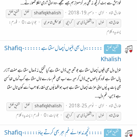
خواہش سے ہٹ کر کُچھ نہ تھی ہر گز معزّز ہم جسے سمجھے، وہ ادنٰی آدمی نِکلا تصوّر نے...
طارق شاہ
لڑی
دسمبر 19، 2018
shafiq khalish
خلش
شفیق
خلش
جوابات: 0
فورم:
طارق شاہ
غزل
واشنگٹن ڈی سی
کراچی
کلاسیکل شاعری
پسندیدہ کلام
::::::دِل بھی بَلیَوں اُچھال سکتا ہے:::::: Shafiq -
شفیق خلش
Khalish
غزل دِل بھی بَلیَوں اُچھال سکتا ہے جو تحیّر میں ڈال سکتا ہے کیا تخیّل نہ ڈھال سکتا ہے مفت آزار
پال سکتا ہے خود کو بانہوں میں ڈال کر میرے اب بھی غم سارے ٹال سکتا ہے کب گُماں تھا کسی
بھی بات پہ یُوں اپنی عزّت اُچھال سکتا ہے جب ہو لِکّھا یُوں ہی مُقدّر کا! تب اُسے کون ٹال سکتا
ہے ذہن، غم دِل...
طارق شاہ
لڑی
نومبر 25، 2018
shafiq khalish
خلش
شفیق
خلش
جوابات: 0
فورم:
پسندیدہ کلام
طارق شاہ
غزل
واشنگٹن ڈی سی
کراچی
:::::کُچھ مُداوا ئےغمِ ہجر بھی کرتے جاؤ:::::Shafiq -
شفیق خلش