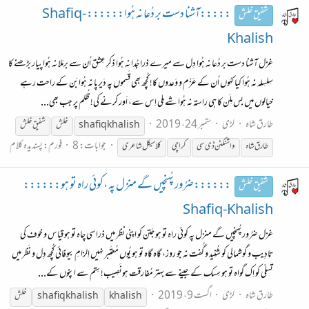
:::::آشنا دست بر دُعا نہ ہُوا:::::: Shafiq-
شفیق خلش
Khalish
غزل آشنا دست بر دُعا نہ ہُوا دِل سے میرے ذرا جُدا نہ ہُوا ذکرِ عِشق اُن سے برمَلا نہ ہُوا پیار بڑھنے کا
سِلسِلہ نہ ہُوا کیا کہُوں اُن کے عَزْم و وَعدوں کا! کُچھ بھی قَسموں پہ دَیرپا نہ ہُوا بَن کے راحت رہے
خیالوں میں بس مِلَن کا ہی راستہ نہ ہُوا شے مِلی اِس سے، اَور کرنے کی! ظُلم پر جب بھی...
طارق شاہ
لڑی
ستمبر 24، 2019
shafiq khalish
خلش
شفیق
خلش
جوابات: 8
فورم:
پسندیدہ کلام
طارق شاہ
واشنگٹن ڈی سی
کراچی
کلاسیکل شاعری
::::::ضرُور پُہنچیں گے منزل پہ ،کوئی راہ تو ہو::::::
شفیق خلش
Shafiq-Khalish
غزل ضرُور پُہنچیں گے منزل پہ کوئی راہ تو ہو جَتن کو اپنی نظر میں ذرا سی چاہ تو ہو قیاس و خوف کی
تادِیب و گوشمالی کو شُنِید و گُفت نہ جو روز، گاہ گاہ تو ہو یُوں مُعتَبر نہیں اِلزامِ بیوفائی کُچھ دِل و نَظر میں
تسلّی کو اِک گواہ تو ہو سِسک کے جینے سے بہتر مُفارقت ہونَصِیب! سِتم سے اپنوں کے...
طارق شاہ
لڑی
اگست 9، 2019
khalish
shafiq khalish
خلش