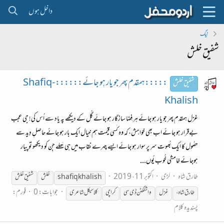
داخل ہوں
ٹیگ
شفیق خلش
:::::ہمقدم پھر جو یار ہو جائے:::::: Shafiq-
شفیق خلش
Khalish
غزل ہمقدم پھر جو یار ہو جائے ہر فِضا سازگار ہو جائے گُل کے دیکھے پہ یاد سے اُس کی! جی عجب
بےقرار ہو جائے اب بھی خواہش، کہ وہ کسی قیمت ہم خیال ایک بار ہو جائے حاصلِ دِید سے
حصُول کا ایک بُھوت سر پر سوار ہو جائے ایسے چہرے نقاب میں ہی بَھلے جِن کو دیکھو تو پیار
ہوجائے خامشی خُوب یُوں...
طارق شاہ
لڑی
اکتوبر 11، 2019
shafiq khalish
خلش
شفیق
خلش
جوابات: 0
فورم:
طارق شاہ،
غزل
واشنگٹن ڈی سی
کراچی
کلاسیکل شاعری
پسندیدہ کلام