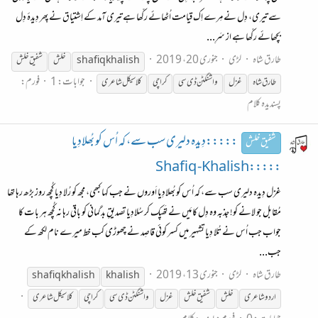
سے تیری، دِل نے مِرے اِک قیامت اُٹھائے رکّھا ہے تیری آمد کے اِشتیاق نے پِھر دِیدۂ دِل
بچھائے رکّھا ہے از سَرِ...
طارق شاہ
لڑی
جنوری 20، 2019
shafiq khalish
خلش
شفیق
خلش
جوابات: 1
فورم:
طارق شاہ
غزل
واشنگٹن ڈی سی
کراچی
کلاسیکل شاعری
پسندیدہ کلام
:::::دِیدہ دلیری سب سے، کہ اُس کو بُھلادِیا
شفیق خلش
:::::Shafiq -Khalish
غزل دِیدہ دلیری سب سے، کہ اُس کو بُھلادِیا اَوروں نے جب کہا کبھی، مجھ کو رُلا دِیا کُچھ روز بڑھ رہا تھا
مُقابل جو لانے کو! جذبہ وہ دِل کا مَیں نے تَھپک کر سُلادِیا تصدیقِ بدگمانی کو باقی رہا نہ کُچھ ہر بات کا
جواب جب اُس نے تُلا دِیا تشہیر میں کسر کوئی قاصِد نے چھوڑی کب خط میرے نام لکھ کے
جب...
طارق شاہ
لڑی
جنوری 13، 2019
shafiq khalish
khalish
اردو شاعری
خلش
شفیق
خلش
غزل
واشنگٹن ڈی سی
کراچی
کلاسیکل شاعری