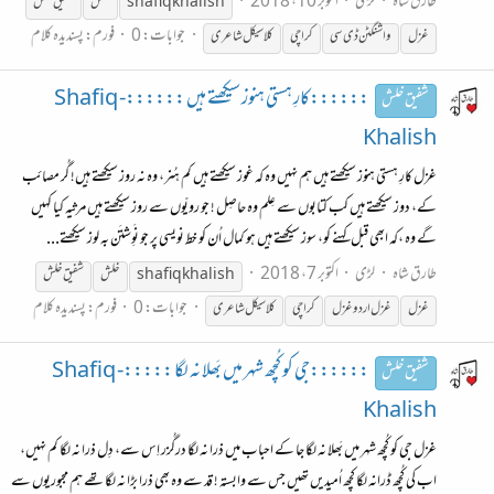
طارق شاہ
لڑی
اکتوبر 10، 2018
shafiq khalish
خلش
شفیق
خلش
جوابات: 0
فورم:
پسندیدہ کلام
غزل
واشنگٹن ڈی سی
کراچی
کلاسیکل شاعری
::::::کارِ ہستی ہنوز سیکھتے ہیں ::::::Shafiq -
شفیق خلش
Khalish
غزل کارِ ہستی ہنوز سیکھتے ہیں ہم نہیں وہ کہ غوز سیکھتے ہیں کم ہُنر، وہ نہ روز سیکھتے ہیں! گُر مصائب
کے، دوز سیکھتے ہیں کب کتابوں سے عِلم وہ حاصِل ! جو رویّوں سے روز سیکھتے ہیں مرثیہ کیا کہیں
گے وہ ،کہ ابھی قبل کہنے کو، سوز سیکھتے ہیں ہو کمال اُن کو خط نویسی پر جو نَوِشتَن بہ لوز سیکھتے...
طارق شاہ
لڑی
اکتوبر 7، 2018
shafiq khalish
خلش
شفیق
خلش
جوابات: 0
فورم:
پسندیدہ کلام
غزل
غزل اردو غزل
کراچی
کلا سیکل شاعری
::::::جی کو کُچھ شہر میں بَھلا نہ لگا :::::Shafiq -
شفیق خلش
Khalish
غزل جی کو کُچھ شہر میں بَھلا نہ لگا جا کے احباب میں ذرا نہ لگا درگُزر اِس سے، دِل ذرا نہ لگا کم نہیں،
اب کی کُچھ ڈرانہ لگا کچھ اُمیدیں تھیں جس سے وابستہ ! قد سے وہ بھی ذرا بڑا نہ لگا تھے ہم مجبوریوں سے