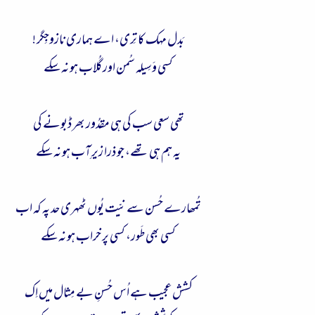
بَدل مہک کا تِری، اے ہماری نازوجِگر !
کسی وَسِیلہ سُمن اور گُلاب ہو نہ سکے
تھی سعی سب کی ہی مقدُور بھر ڈبونے کی
یہ ہم ہی تھے، جو ذرا زیرِ آب ہو نہ سکے
تُمھارے حُسن سے نیّت یُوں ٹھہری حد پہ کہ اب
کسی بھی طَور، کسی پر خراب ہو نہ سکے
کشش عجیب ہے اُس حُسنِ بے مِثال میں اِک