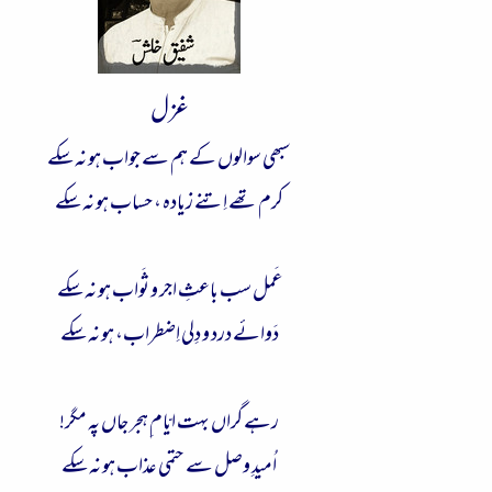
غزل
سبھی سوالوں کے ہم سے جواب ہو نہ سکے
کرم تھے اِتنے زیادہ ، حساب ہو نہ سکے
عَمل سب باعثِ اجر و ثَواب ہو نہ سکے
دَوائے درد و دِلی اِضطراب، ہو نہ سکے
رہے گراں بہت ایّام ِہجر جاں پہ مگر!
اُمیدِ وصل سے حتمی عذاب ہو نہ سکے