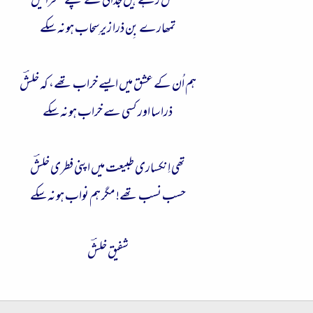
جُھلس رہے ہیں جُدائی کےتپتے صحرا میں
تمھارے بِن ذرا زیرِسحاب ہو نہ سکے
ہم اُن کے عشق میں ایسے خراب تھے، کہ خلشؔ
ذرا سا اور کسی سے خراب ہو نہ سکے
تھی اِنکساری طبیعت میں اپنی فطری خلشؔ
حسب نسب تھے! مگر ہم نواب ہو نہ سکے
شفیق خلشؔ