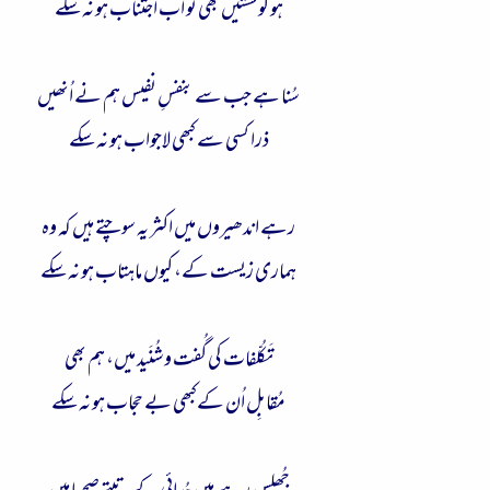
ہو کوششیں بھی تو اب اجتناب ہو نہ سکے
سُنا ہے جب سے بنفسِ نفیس ہم نے اُنھیں
ذرا کسی سے کبھی لاجواب ہو نہ سکے
رہے اندھیروں میں اکثر یہ سوچتے ہیں کہ وہ
ہماری زیست کے، کیوں ماہتاب ہو نہ سکے
تَکُلّفات کی گُفت و شُنَید میں، ہم بھی
مُقابِل اُن کےکبھی بے حِجاب ہو نہ سکے