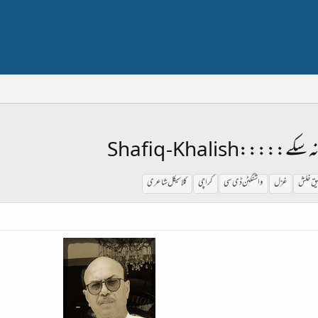
::Shafiq -Khalish
یق خلش
غزل
واشنگٹن ڈی سی
کراچی
کلاسیکل شاعری