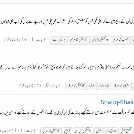
ی نہیں ہیش اُن کے، سچ یہی ہے کہ اپنی گلی نہیں کوشش ہزار کی، مگر اِک بھی چلی نہیں درپے ہے جاں کی اب بھی خ
جوابات: 1
فورم:
پسندیدہ کلام
غضب
شاعری
واشنگٹن ڈی سی
کلاسیکل
شاعری
یو ایس اے
مِ دِل صُورتِ شبنم برسا جلتی جاتی ہیں جَڑیں، سُوکھتے جاتے ہیں شَجر ہو جو توفیِق! تو آنسو ہی کوئی دَم برسا میرے 
جوابات: 0
فورم:
پسندیدہ کلام
ضیاؔ جالندھری
طارق شاہ
غزل
کلاسیکل
شاعری
 غَم و رِقَّت نے مسکراہٹ سی سجاتے کیسے بعد مُدّت کی خبرگیری پر اشک آنکھوں کے بچاتے کیسے دوستی میں رہے 
جوابات: 0
فورم:
پسندیدہ
شفیق خلش
طارق شاہ
غزل
واشنگٹن ڈی سی
کراچی
کلاسیکل
شاعری