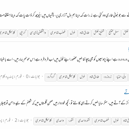
 ہُوئی طارى وه كٹی ہے نہ رات كہہ دینا ہم دِل آزارى پر، پَشیماں ہیں ! پُوچھ كر ذات پات كہہ دينا اِستتقامت جو
خلش
سہلِ ممتنع
شفیق خلش
طارق شاہ
غزل
غضب
شاعری
واشنگٹن ڈی سی
کراچی
کلاسیکل
شاعری
درد درد ہے اپنے پڑوسِیوں کو بھی پہچانتا نہیں محصُور اپنے خَول میں اب فرد فرد ہے اِس موسَمِ بَہار میں، اے باغباں!
جوابات: 0
فورم:
پسندیدہ کلام
دِلّی، انڈیا،
زرد زرد،
طارق شاہ
غزل
کلاسیکل
شاعری
گرد گرد،
رتے
 کے آتے ہیں، مگر سایا نہیں کرتے یہی کانٹے تو ، کچھ خوددار ہیں صحن ِگلُِستاں میں کہ شبنم کے لیے دامن تو پھی
جوابات: 2
فورم:
پس
 شاہ
غزل
غغب
شاعری
نشور واحدی
نشور،
واحدی
کلاسیکل
شاعری