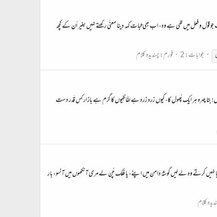
 قول و فعل میں تھى ہے وه، اب بھى ثبات كہہ دينا معنٰی ركھتے نہیں بغیر أن كے کچھ
جوابات: 2
فورم:
پسندیدہ کلام
 بتا چہرہ ہر ایک پُھول کا، کیوں زرد زرد ہے لفّاظِیوں کا گرْم ہے بازار کِس قَدر دستِ
لایا نہیں کرتے وہ لے لیں گوشۂ دامن میں اپنے، یا فلک چُن لے مری آنکھوں میں آنسو، بار
ندیدہ کلام