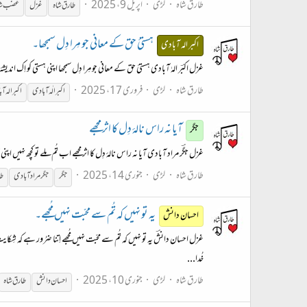
طارق شاہ
لڑی
اپریل 9، 2025
طارق شاہ
غزل
غضب
ش
ہستیٔ حق کے معانی جو مِرا دِل سمجھا۔
اکبر الہ آبادی
غزل اکبؔر الہٰ آبادی ہستیٔ حق کے معانی جو مِرا دِل سمجھا اپنی ہستی کو اِک اندیشۂ
طارق شاہ
لڑی
فروری 17، 2025
اکبر الٰہ آبادی
اکبر الہ آ
آیا نہ راس نالۂ دِل کا اثر مجھے
جگر
غزل جگؔر مراد آبادی آیا نہ راس نالۂ دِل کا اثر مجھے اب تُم مِلے تو کچھ نہیں اپنی خبر مجھے ‎دِل لے کے مجھ سے دیتے ہو داغِ جِگر مجھے ‎یہ بات بُھولنے کی نہیں، عمر بھر مجھے ‎ہر سُو دِکھائی دیتے ہیں وہ، جلوہ گر مجھے ‎کیا کیا فریب، دیتی ہے میری نظر مجھے مِلتی نہیں ہے لذّتِ
طارق شاہ
لڑی
جنوری 14، 2025
جگر
جگر مرادآبادی
طا
یہ تو نہیں کہ تُم سے محبّت نہیں مُجھے۔
احسان دانش
غزل احسان دانشؔ یہ تو نہیں کہ تُم سے محبّت نہیں مُجھے اِتنا ضرُور ہے کہ شِکای
خُدا...
طارق شاہ
لڑی
جنوری 10، 2025
احسان دانش
طارق شاہ