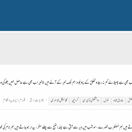
ھی ہے پھیلائے کم نہ ربط و تعلّق کے باوجُود! ہم تک خبر کے آنے میں تاخیر اب بھی ہے حاصل نہیں جِلو کی وہ رعنا
جوابات: 2
فورم:
پسندیدہ کلام
خلش
طارق شاہ
غزل
واشنگٹن ڈی سی
کراچی
کلاسیکل
شاعری
ہیں ہم مُضْطَرِب ٹھہْرے ، سو شب میں دَیر سے آتی ہے نِینْد! صُْبْح سے پہلے مگر ، بیدار ہو جاتے ہیں ہم نام کی خو