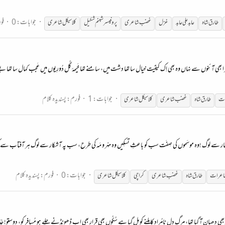
جوابات: 0
فو
طارق شاہ
عابد علی عابد
غزل
غضب
شاعری
پروفیسر شبنم شکیل
کلاسیکل
شاعری
یرا بھی آئِنوں سے نہاں وہ بھی اِک کیفیّت خیال سا تھا دشت میں، سامنے تھا خَیمۂ گُل دُورِیوں میں عَجب کمال سا تھا بے س
جوابات: 1
فورم:
پسندیدہ کلام
ات
طارق شاہ
غضب
شاعری
کلاسیکل
شاعری
جوابات: 0
فورم:
پسندیدہ کلام
اعرات
طارق شاہ
غضب
شاعری
کراچی
کلاسیکل
شاعری
 دھیان آ گیا تھا، مرگِ دِلِ نامُراد کا مِلنے کو مِل گیا ہے سُکُوں بھی قرار بھی اب ڈھونڈنے چلے ہو مُسافر کو، دوستو! حَ