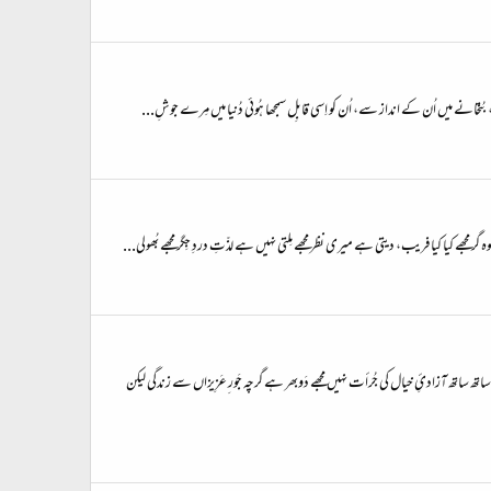
یں، بُتخانے میں اُن کے انداز سے، اُن کو اِسی قابِل سمجھا ہُوئی دُنیا میں مِرے جوشِ...
 ساتھ ساتھ آزادئِ خیال کی جُرأت نہیں مجھے دَوبھر ہے گرچہ جَور ِعَزِیزاں سے زندگی لیکن