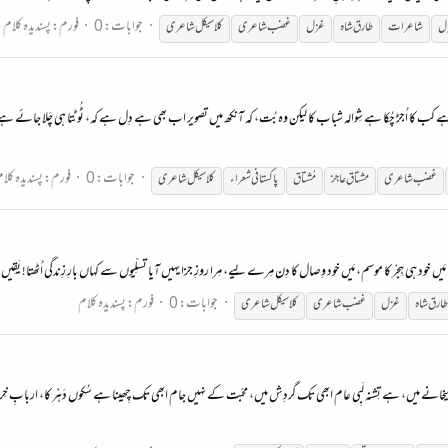
جوابات: 0
فورم:
پسندیدہ کلام
زل
شاعرات
طارق شاہ
غزل
غضب
شاعری
کلاسیکل
شاعری
ی ہے کب کا اُجڑ چُکا ہے شِوالہ شباب کا لیکن وہ بُت، کہ آنکھ میں تصویر اب بھی ہے دِل ہے کہ، ٹُوٹتا ہی چَلا جائے 
جوابات: 0
فورم:
پسندیدہ کلا
غضب
شاعری
مشتاق عاجز
مُشتاق
پاکستانی شعراء
کلاسیکل
شاعری
یں خود ہی ہِجْر کا موسم، مَیں خود وِصال کا دِن مِرے لِیے، مِرا روزِ جزا یہیں آیا تسلِّیوں سے کہاں بارِ زِندگی اُٹھتا! یَق
جوابات: 0
فورم:
پسندیدہ کلام
طارق شاہ
غزل
غضب
شاعری
کلاسیکل
شاعری
نے میں، ہے تِشنہ لَبِی عام ابھی تک گردِش میں، محبّت کے نہیں جام ابھی تک چِھینا ہے سُکوں دَہْر کا، اربابِ خِرد ن