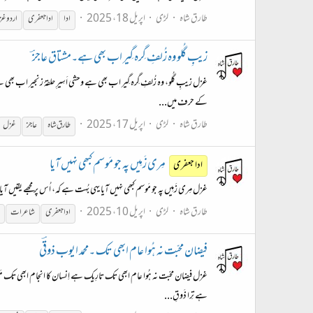
طارق شاہ
لڑی
اپریل 18، 2025
ادا
ادا جعفری
اردو غ
زیبِ گُلو وہ زُلفِ گِرہ گِیر اب بھی ہے۔مشتاق عاجزؔ
غزل زیبِ گُلو، وہ زُلفِ گِرہ گِیر اب بھی ہے وحشی اَسِیرِ حلقۂ زنجیر اب بھ
کے حرف میں...
طارق شاہ
لڑی
اپریل 17، 2025
طارق شاہ
عاجز
غزل
مِری زَمِیں پہ جو مَوسم کبھی نہیں آیا
ادا جعفری
غزل مِری زَمِیں پہ جو مَوسم کبھی نہیں آیا یہی بُہت ہے کہ، اُس پر مجھے یقیں آیا مَ
طارق شاہ
لڑی
اپریل 10، 2025
ادا جعفری
شاعرات
فیضان محبّت نہ ہُوا عام ابھی تک ۔محمد ایوب ذوقؔی
غزل فیضان محبّت نہ ہُوا عام ابھی تک تارِیک ہے اِنسان کا انجام ابھی تک مَیخا
ہے تِرا ذَوقِ...