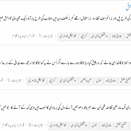
شؔ
 پل بھر نہ اِنحِرافِ نظارہ، نہ اِحتِمال! تھے کم نہ لُطفِ دید میں مہتاب کی طرح بارآورایک بھی دِلی خواہش نہی
جوابات: 1
فورم:
پسندیدہ کلام
خلش
طارق شاہ
واشنگٹن ڈی سی
کراچی
کلاسیکل
شاعری
 اِنتہا ہوگا خُدا ہی جانے، کہ درپیش کیا رہا ہوگا ہمارے بارے اگر اُس نے یہ کہا ہوگا ہُوا نہ مجھ سے جُدائی کے ہر 
جوابات: 1
فو
شفیق خلش
طارق شاہ
غزل
لعن و طعن
واشنگٹن ڈی سی
کراچی
کلاسیکل
شاعری
 اِک عارضی تقاضہ تھی اُن سے ہم ہاتھ دھو نہیں آئے دِل کی بربادی کا سَبب ہیں وہی کہہ کے آنے کا، جو نہیں آئ
جوابات: 0
فورم:
پسندیدہ کلام
شفیق خلش
طارق شاہ
غزل
واشنگٹن ڈی سی
کلاسیکل
شاعری