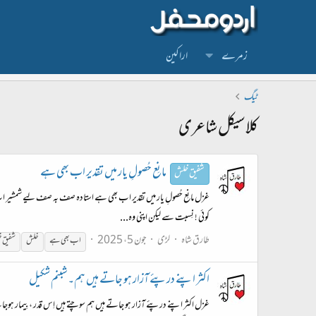
زمرے
اراکین
ٹیگ
کلاسیکل شاعری
مانِع حُصولِ یار میں تقدیر اب بھی ہے
شفیق خلش
غزل مانِع حُصولِ یار میں تقدیر اب بھی ہے استادہ صف بہ صف لیے شمشیر اب ب
کوئی ! نِسبت سے لیکن اپنی وہ...
طارق شاہ
لڑی
جون 5، 2025
اب بھی ہے
خلش
شفیق 
اکثر اپنے درپئے آزار ہو جاتے ہیں ہم۔شبنم شکیل
غزل اکثر اپنے درپئے آزار ہو جاتے ہیں ہم سوچتے ہیں اِس قدر ، بِیمار ہوجاتے 