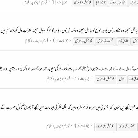
جوابات: 1
فورم:
پسندیدہ کلام
اعری
محمد ایوب ذوقی
ٹانڈہ انڈیا
کلاسیکل
شاعری
 باطِل سمجھا وہ شناوَر ہُوں جو ہر مَوج کو ساحِل سمجھا وہ مُسافِر ہُوں، جو ہر گام کو منزِل سمجھا حضْرتِ دِل کو چڑھا آیا مَ
جوابات: 0
فورم:
پسندیدہ کلام
بادی
طارق شاہ
غضب
شاعری
کلاسیکل
شاعری
 دردِ جِگر مجھے بُھولی...
جوابات: 1
فورم:
پسندیدہ کلام
رق شاہ
غزل
کلاسیکل
شاعری
ت نہیں مجھے میں ہُوں، کہ اِشتیاق میں سر تا قَدم نَظر وہ ہیں کہ ،ِاک نَظر کی اِجازت نہیں مجھے آزادئِ گُناہ کی حسرت کے
جوابات: 1
فورم:
پسندیدہ کلام
غضب
شاعری
کلاسیکل
شاعری