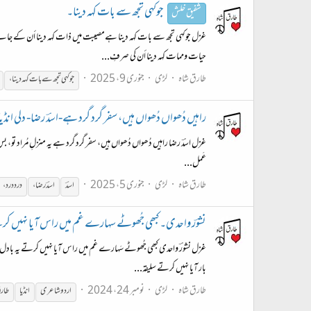
جوكہی تجھ سے بات كہہ دينا۔
شفیق خلش
غزل جوكہی تجھ سے بات كہہ دينا ہےمصيبت میں ذات كہہ دینا أن كے جانے سے جو
حيات وممات كہہ دينا أن كى صرفِ...
طارق شاہ
لڑی
جنوری 9، 2025
جوكہی تجھ سے بات كہہ دينا،
راہیں دُھواں دُھواں ہیں، سفر گرد گرد ہے-اسدؔ رضا- دلی انڈیا
غزل اسدؔ رضا راہیں دُھواں دُھواں ہیں، سفر گرد گرد ہے یہ منزلِ مُراد تو، بس 
عَمل...
طارق شاہ
لڑی
جنوری 5، 2025
اسدؔ
اسدؔ رضا،
درد درد،
نشوؔر واحدی۔ کبھی جُھوٹے سہارے غم میں راس آیا نہیں ک
غزل نشورؔ واحدی کبھی جُھوٹے سَہارے غم میں راس آیا نہیں کرتے یہ بادل اُڑ
بار آیا نہیں کرتے سلیقہ...
طارق شاہ
لڑی
نومبر 24، 2024
اردو
شاعری
انڈیا
طارق