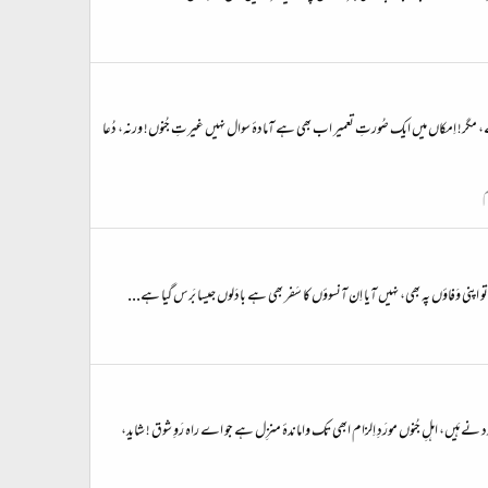
ہے، مگر! اِمکاں میں ایک صُورتِ تعمیر اب بھی ہے آمادۂ سوال نہیں غیرتِ جُنوں! ورنہ، دُعا
م
ِیں تو اپنی وَفاؤں پہ بھی، نہیں آیا اِن آنسوؤں کا سَفر بھی ہے بادَلوں جیسا بَرس گیا ہے...
ے ہَیں، اہلِ جُنوں مورَدِ اِلزام ابھی تک واماندۂ منزِل ہے جو اے راہ رَوِ شوق ! شاید،