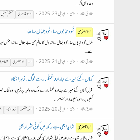
وعدہ بھی اگر...
طارق شاہ
لڑی
اپریل 23، 2025
اردو
شاعری
شبنم شکیل
خُود حِجابوں سا، خُود جَمال سا تھا
ادا جعفری
غزل خُود حِجابوں سا، خُود جَمال سا تھا دِل کا عالَم بھی بے مِثال سا تھا عکس م
سے...
طارق شاہ
لڑی
اپریل 21، 2025
ادا
ادا جعفری
شعاعر
کہاں گئے میرے دِلدار و غمگُسار سے لوگ۔زہرا نِگاہ
کہیں پہ جا ہی نہیں چہار سمْت...
طارق شاہ
لڑی
اپریل 20، 2025
انور مقصود
زہرا نگاہ
ش
شاید ابھی ہے راکھ میں کوئی شرار بھی
ادا جعفری
غزل شاید ابھی ہے راکھ میں کوئی شرار بھی کیوں ورنہ اِنتظار بھی ہے، اِضطِرار بھی