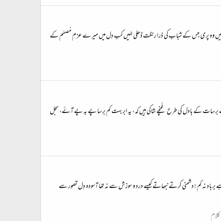
یالوں میں وہ پری جس کے شباب کی ذرا رنگت ڈھلی نہیں کب دِل میں میرے عزمِ مُصمّم کے
ارمان تھے برسات کے بادل کی طرح غُنچے شاکی ہیں کہ، یہ ابر بہت کم برسا پے بہ پے آئے، سجل
برباد نہ کم ! دشمنی کرتے نبھاتے کیسے درد و سوزش سے نہ تھا آسودہ دِل تصور سے
 کلام