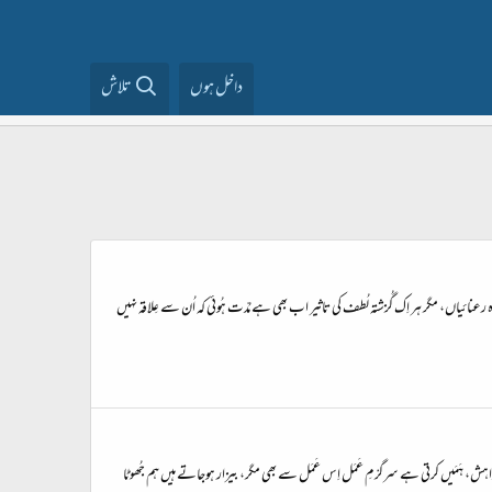
داخل ہوں
تلاش
ئیاں، مگر ہر اِک گُزشتہ لُطف کی تاثیر اب بھی ہے مُدّت ہُوئی کہ اُن سے عِلاقہ نہیں
اہش، ہَمَیں کرتی ہے سرگرْمِ عَمَل اِس عَمَل سے بھی مگر، بیزار ہوجاتے ہیں ہم جُھوٹا