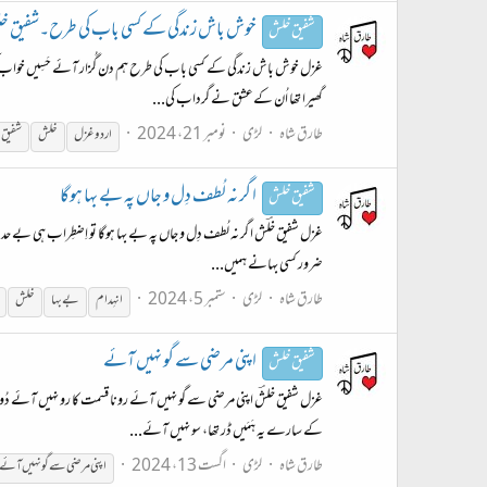
خوش باش زندگی کے کسی باب کی طرح۔شفیق خل
شفیق خلش
غزل خوش باش زندگی کے کسی باب کی طرح ہم دن گُزار آئے حَسِیں خواب کی طرح
گھیرا تھا اُن کےعشق نے گرداب کی...
طارق شاہ
لڑی
نومبر 21، 2024
اردو غزل
خلش
شفیق 
ا گر نہ لُطف دِل و جاں پہ بے بہا ہوگا
شفیق خلش
غزل شفیق خلؔش ا گر نہ لُطف دِل و جاں پہ بے بہا ہوگا تو اِضطِراب ہی بے حد و
ضرور کسی بہانے ہمیں...
طارق شاہ
لڑی
ستمبر 5، 2024
انہِدام
بے بہا
خلش
اپنی مرضی سے گو نہیں آئے
شفیق خلش
غزل شفیق خلشؔ اپنی مرضی سے گو نہیں آئے رونا قسمت کا رو نہیں آئے دُوری
کے سارے یہ ہَمَیں ڈر تھا، سو نہیں آئے...
طارق شاہ
لڑی
اگست 13، 2024
اپنی مرضی سے گو نہیں آئے