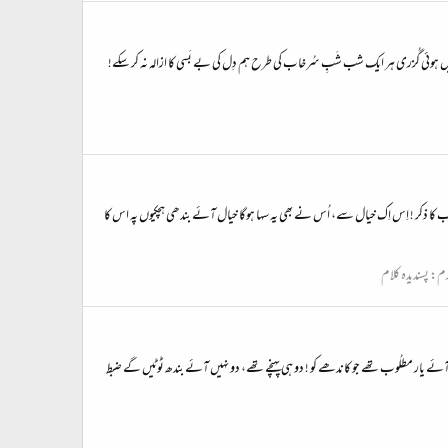
ں ہوئی گُزری ہر ایک شب شَبِ سُرخاب کی طرح ہم دِل کی بے بَسی کا ازالہ نہ کر سکے!
عذاب کا ذکر ! اِس اِک خیال سے، اُس نے بھی یہ سہا ہوگا خیال آئے بندھی ہچکیوں پہ اس کا
رم:
پسندیدہ کلام
ے یار مطلُوب تھے جو کاندھے کو ! دو ہی پہنچے تھے، دو نہیں آئے بندھ ٹوٹیں گے ضبط