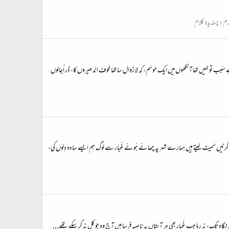
رم:
پسندیدہ کلام
َبَب تو نہیں تھا آنکھوں میں ایک مَوسَم، کہ لا زَوَال سا تھا خَوف انْدھیروں کا، ڈر اُجالوں
‎غزل ‎کہاں گئے میرے دِلدار و غمگُسار سے لوگ وہ دِلبَرانِ زَمِیں، وہ فَلک شِعار سے لوگ ‎!وہ موسَموں کی صِفَت سب کو باعثِ تسکِیں وہ مہْر و مَہ کی طرح، سب پہ آشکار سے لوگ ‎ہر آفتاب سے کِرنیں سَمیٹ لیتے ہیں ہمارے شہر پہ چھائے ہُوئے غُبار سے لوگ ‎ہم ایسے سادہ دِلوں کی،
دِّ نِگاہ تک، نہ رہا جب غُبار بھی ہر آستاں پہ ناصِیہ فرسا ہیں آج وہ جو کل نہ کر سکے تھے...