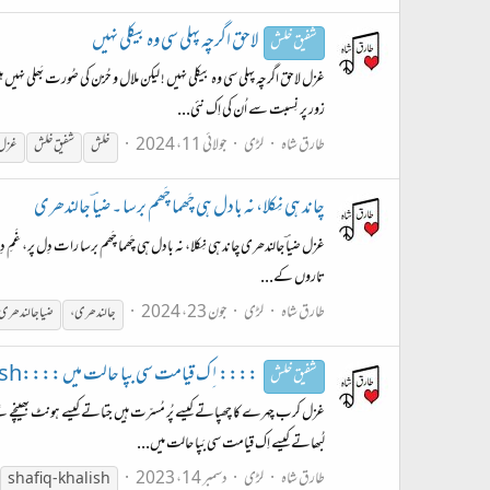
لاحق اگرچہ پہلی سی وہ بیکلی نہیں
شفیق خلش
غزل لاحق اگرچہ پہلی سی وہ بیکلی نہیں ! لیکن ملال و حُزن کی صُورت بَھل
زور پر نِسبت سے اُن کی اِک نئی...
طارق شاہ
لڑی
جولائی 11، 2024
خلش
شفیق خلش
غزل
چاند ہی نِکلا، نہ بادل ہی چَھما چَھم برسا ۔ ضیاؔ جالندھری
غزل ضیاؔ جالندھری چاند ہی نِکلا، نہ بادل ہی چَھما چَھم برسا رات دِل پر، غَ
تاروں کے...
طارق شاہ
لڑی
جون 23، 2024
جالندھری،
ضیا جالندھری
::::۱ِک قیامت سی بپا حالت میں ::::Shafiq-Khalish
شفیق خلش
غزل کرب چہرے کا چھپاتے کیسے پُر مُسرّت ہیں جتاتے کیسے ہونٹ بھینچے تھے
لُبھاتے کیسے اِک قیامت سی بَپا حالت میں...
طارق شاہ
لڑی
دسمبر 14، 2023
shafiq-khalish