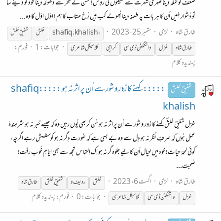
ضُعف کو تمغہ دینا ٹھہری شُہرت سے حَسِینوں کی رَوِش! حُسن کے سِحْر سے دھوکہ دینا خود کو دینے سا
تو دُشوار نہیں اُن کا ہر بات پہ طعنہ دینا بُھولے کب ہیں رُخِ مہتاب کا ہم ! اوّل اوّل کا وہ...
طارق شاہ
لڑی
ستمبر 25، 2023
shafiq.khalish،
خلش
شفیق
خلش
جوابات: 1
فورم:
طارق شاہ
غزل
واشنگٹن ڈی سی
کراچی
کلاسیکل شاعری
پسندیدہ کلام
::::: کہنے کا زور و شور سے اُن پر اثر نہ ہو :::::shafiq
شفیق خلش
khalish
غزل شفیق خلشؔ کہنے کا زور و شور سے اُن پر اثر نہ ہو سُن کر بھی یُوں رہیں وہ کہ جیسے خبر نہ ہو شرمِندۂ
عَمل ہُوں کہ صرفِ نظر نہ ہو دِل سے وہ بے بسی ہے کہ صُورت دِگر نہ ہو کوشش رہے اگرچہ،
کوئی لمحۂ حیات! خود میں خیال اُن کا لیے جلوہ گر نہ ہو اِک اِلتماس تجھ سے بھی ایّامِ خُوب رفت!
صُحبت...
طارق شاہ
لڑی
اگست 6، 2023
خلش
ردیف و
شفیق
خلش
طارق شاہ
جوابات: 0
فورم:
پسندیدہ کلام
غزل
واشنگٹن ڈی سی
کلاسیکل شاعری