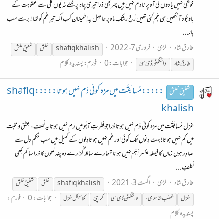
خوشی نہیں یادوں کی آہ پر نادم نہیں ہیں پھر بھی ذرا تیری چاہ پر ٹہلے نہ یُوں گلی سے عقُوبت کے
باوجُود آنکھیں ہی جَم گئی تھیں رُخِ رشکِ ماہ پر حاصِل پہ اِطمینان کب اِک تِیرِ غم کو تھا ! برسے سب
بار...
طارق شاہ
لڑی
فروری 7، 2022
shafiq khalish
خلش
شفیق
خلش
جوابات: 0
فورم:
پسندیدہ کلام
طارق شاہ
واشنگٹن ڈی سی
:::::مُسابَقَت میں مزہ کوئی دَم نہیں ہوتا:::::shafiq
شفیق خلش
khalish
غزل مُسابَقَت میں مزہ کوئی دَم نہیں ہوتا ذرا جو فِطرَتِ آہُو میں رَم نہیں ہوتا یہ لُطف، عِشق و محبّت
میں کم نہیں ہوتا! بہت دِنوں تک کوئی اور غم نہیں ہوتا دِلوں کے کھیل میں سب حُکم دِل سے
صادِر ہوں زماں کا فیصلہ یکسر اَہَم نہیں ہوتا تمھارے ساتھ گُزارے وہ چند لمحوں کا ذرا سا کم کبھی
لُطفِ...
طارق شاہ
لڑی
اگست 3، 2021
shafiq khalish
خلش
شفیق
خلش
جوابات: 0
فورم:
غزل
غضب شاعری،
واشنگٹن ڈی سی
کراچی
کلاسیکل غزل
پسندیدہ کلام