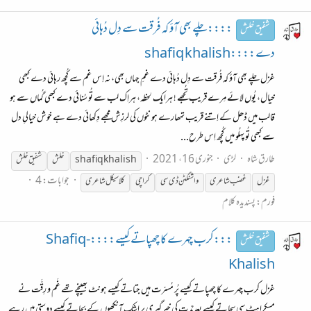
::::چلے بھی آؤ کہ فُرقت سے دِل دُہائی
شفیق خلش
دے::::shafiq khalish
غزل چلے بھی آؤ کہ فُرقت سے دِل دُہائی دے غمِ جہاں بھی، نہ اِس غم سے کُچھ رہائی دے کبھی
خیال، یُوں لائے مِرے قریب تُجھے ! ہرایک لحظہ، ہراِک لب سے تُو سُنائی دے کبھی گُماں سے ہو
قالب میں ڈھل کے اِتنے قریب تمھارے ہونٹوں کی لرزِش مجھے دِکھائی دے ہے خوش خیالیِ دل
سے کبھی تُو پہلُو میں کُچھ اِس طرح...
طارق شاہ
لڑی
جنوری 16، 2021
shafiq khalish
خلش
شفیق
خلش
جوابات: 4
غزل
غضب شاعری
واشنگٹن ڈی سی
کراچی
کلاسیکل شاعری
فورم:
پسندیدہ کلام
:::کرب چہرے کا چھپاتے کیسے::::Shafiq-
شفیق خلش
Khalish
غزل کرب چہرے کا چھپاتے کیسے پُر مُسرّت ہیں جتاتے کیسے ہونٹ بھینچے تھے غَم و رِقَّت نے
مسکراہٹ سی سجاتے کیسے بعد مُدّت کی خبرگیری پر اشک آنکھوں کے بچاتے کیسے دوستی میں رہے