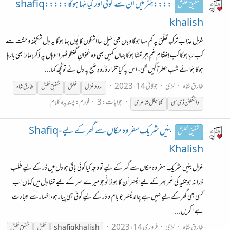
::::ہُنر میں اُن سے کوئی اور کیا مَہا ہوگا:::::shafiq
شفیق خلش
khalish
غزل عذاب ترکِ تعلّق پہ کم سہا ہوگا وہاں بھی سَیل سا اشکوں کا یُوں بہا ہوگا یہ دِل شکنجئہ وحشت سے
کب رہا ہوگا کب اِختتامِ غَمِ ہجرِ مُنتَہا ہوگا جہاں کہیں بھی وہ عُنوانِ گفتگو ٹھہرا! وہاں پہ ذکر ہمارا بھی بارہا
ہوگا ہَوائے شب عِطرآگِیں تھی، اس پہ کیا تکرار وُرُودِ صُبح پہ دِل نے تو کُچھ کہا...
طارق شاہ
لڑی
جولائی 14، 2023
اردو غزل
خلش
شفیق
خلش
طارق شاہ
جوابات: 3
فورم:
پسندیدہ کلام
واشنگٹن ڈی سی
کلاسیکل شاعری
بنیں شریکِ سفر وہ مکاں سے گھر کے لیے -Shafiq
شفیق خلش
Khalish
غزل بنیں شریکِ سفر وہ مکاں سے گھر کے لیے تو وجہ کیا کوئی باقی ہو دِل میں ڈر کے لیے طَلَب
ذرا نہ ہو تکیہ کی عُمر بھر کے لیے! مُیَسّر اُن کا ہو زانُو جو میرے سر کے لیے تمنّا دِل میں کہاں اب
کسی بھی گھر کے لیے نہیں ہے چاند مُیسّر جو بام و دَر کے لیے کوئی بھی پیار ہو، اِظہار سے عِبارت
ہے! کریں...
طارق شاہ
لڑی
فروری 14، 2023
shafiq khalish
خلش
شفیق
خلش