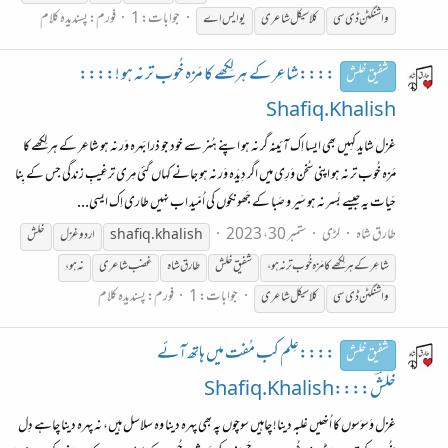
جوابات: 1
فورم:
پسندیدہ کلام
واشنگٹن ڈی سی
کلاسیکل شاعری
یو ایس اے
::::شاعِر کے ہر لِکھے کا مَزہ خُوب تر نہ ہو !::::
شفیق خلش
Shafiq.Khalish
غزل شاید کہِیں بھی ایسا اِک آئینہ گر نہ ہو اپنے ہُنر سے خود جو ذرا بَہرہ وَر نہ ہو شاعِر کے ہر لِکھے کا
مَزہ خُوب تر نہ ہو اپنی سُخن وَرِی میں اگر دِیدَہ وَر نہ ہو جانے کہاں گئی مِری ترغِیبِ زندگی جس کے بِنا
حَیات یہ جیسے بَسر نہ ہو سَیر و صَبا کے جَھونکوں کی اُمّید اب نہیں طاری اِک ایسی...
طارق شاہ
لڑی
ستمبر 30، 2023
shafiq.khalish
اردو غزل
خلش
شاعِر کے ہر لِکھے کا مَزہ خُوب تر نہ ہو،
شفیق
خلش
طارق شاہ
غضب شاعری
نہ ہو،
جوابات: 1
فورم:
پسندیدہ کلام
واشنگٹن ڈی سی
کلاسیکل شاعری
::::عِلم کب مُفت میں ہاتھ آئے
شفیق خلش
خلشؔ::::Shafiq.Khalish
غزل وَسوَسوں کا اُنھیں غلبہ دینا! چاہیں سوچوں پہ بھی پہرہ دینا وہ سلاسل ہیں، نہ پہرہ دینا چاہے دِل