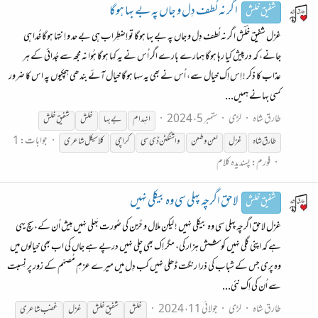
ا گر نہ لُطف دِل و جاں پہ بے بہا ہوگا
شفیق خلش
غزل شفیق خلؔش ا گر نہ لُطف دِل و جاں پہ بے بہا ہوگا تو اِضطِراب ہی بے حد و اِنتہا ہوگا خُدا ہی
جانے، کہ درپیش کیا رہا ہوگا ہمارے بارے اگر اُس نے یہ کہا ہوگا ہُوا نہ مجھ سے جُدائی کے ہر
عذاب کا ذکر ! اِس اِک خیال سے، اُس نے بھی یہ سہا ہوگا خیال آئے بندھی ہچکیوں پہ اس کا ضرور
کسی بہانے ہمیں...
طارق شاہ
لڑی
ستمبر 5، 2024
انہِدام
بے بہا
خلش
شفیق
خلش
جوابات: 1
طارق شاہ
غزل
لعن و طعن
واشنگٹن ڈی سی
کراچی
کلاسیکل شاعری
فورم:
پسندیدہ کلام
لاحق اگرچہ پہلی سی وہ بیکلی نہیں
شفیق خلش
غزل لاحق اگرچہ پہلی سی وہ بیکلی نہیں ! لیکن ملال و حُزن کی صُورت بَھلی نہیں ہیش اُن کے، سچ یہی
ہے کہ اپنی گلی نہیں کوشش ہزار کی، مگر اِک بھی چلی نہیں درپے ہے جاں کی اب بھی خیالوں میں
وہ پری جس کے شباب کی ذرا رنگت ڈھلی نہیں کب دِل میں میرے عزمِ مُصمّم کے زور پر نِسبت
سے اُن کی اِک نئی...
طارق شاہ
لڑی
جولائی 11، 2024
خلش
شفیق
خلش
غزل
غضب شاعری