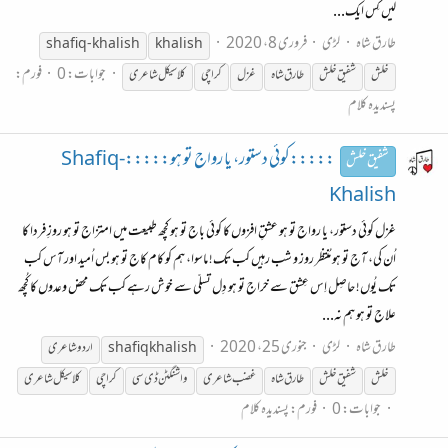
لیں کِس ایک...
طارق شاہ
لڑی
فروری 8، 2020
shafiq-khalish
khalish
جوابات: 0
فورم:
خلش
شفیق
خلش
طارق شاہ
غزل
کراچی
کلاسیکل شاعری
پسندیدہ کلام
:::::کوئی دستور، یا رواج تو ہو:::::Shafiq-
شفیق خلش
Khalish
غزل کوئی دستور، یا رواج تو ہو عشقِ افزوں کا کوئی باج تو ہو کچھ طبیعت میں امتزاج تو ہو روزِ فردا کا
اُن کی، آج تو ہو مُنتظر روز و شب رہیں کب تک! ماسوا، ہم کو کام کاج تو ہو بس اُمید اور آس کب
تک یُوں! حاصِل اِس عِشق سے خراج تو ہو دِل تسلّی سے خوش رہے کب تک محض وعدوں کا کُچھ
علاج تو ہو ہم نہ...
طارق شاہ
لڑی
جنوری 25، 2020
shafiq khalish
اردو شاعری
خلش
شفیق
خلش
طارق شاہ
غضب شاعری
واشنگٹن ڈی سی
کراچی
کلاسیکل شاعری
جوابات: 0
فورم:
پسندیدہ کلام