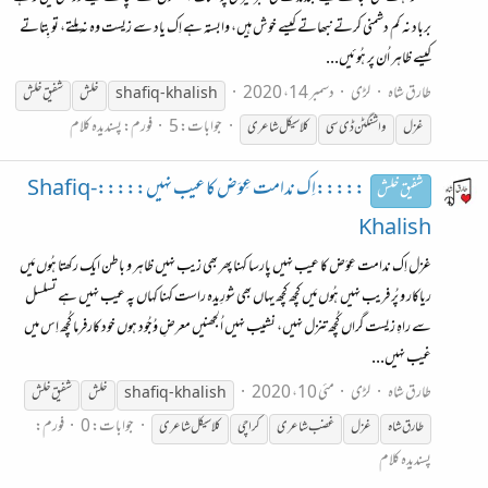
برباد نہ کم دشمنی کرتے نبھاتے کیسے خوش ہیں، وابستہ ہے اِک یاد سے زیست وہ نہ مِلتے، تو بِتاتے
کیسے ظاہر اُن پر ہُوئیں...
طارق شاہ
لڑی
دسمبر 14، 2020
shafiq-khalish
خلش
شفیق
خلش
جوابات: 5
فورم:
پسندیدہ کلام
غزل
واشنگٹن ڈی سی
کلاسیکل شاعری
:::::اِک ندامت عِوَض کا عیب نہیں:::::Shafiq-
شفیق خلش
Khalish
غزل اِک ندامت عِوَض کا عیب نہیں پارسا کہنا پھر بھی زیب نہیں ظاہر و باطن ایک رکھتا ہُوں مَیں
ریاکار و پُر فریب نہیں ہُوں مَیں کچھ کچھ یہاں بھی شورِیدہ راست کہنا کہاں پہ عیب نہیں ہے تسلسل
سے راہِ زیست گراں کُچھ تنزل نہیں، نشیب نہیں اُلجھنیں معرضِ وُجُود ہوں خود کارفرما کُچھ اِس میں
غیب نہیں...
طارق شاہ
لڑی
مئی 10، 2020
shafiq-khalish
خلش
شفیق
خلش
جوابات: 0
فورم:
طارق شاہ
غزل
غضب شاعری
کراچی
کلاسیکل شاعری
پسندیدہ کلام