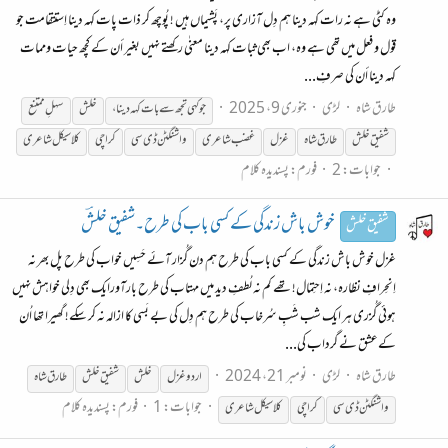
وه كٹی ہے نہ رات كہہ دینا ہم دِل آزارى پر، پَشیماں ہیں ! پُوچھ كر ذات پات كہہ دينا اِستتقامت جو
قول و فعل میں تھى ہے وه، اب بھى ثبات كہہ دينا معنٰی ركھتے نہیں بغیر أن كے کچھ حيات وممات
كہہ دينا أن كى صرفِ...
طارق شاہ
لڑی
جنوری 9، 2025
جوكہی تجھ سے بات كہہ دينا،
خلش
سہلِ ممتنع
شفیق
خلش
طارق شاہ
غزل
غضب شاعری
واشنگٹن ڈی سی
کراچی
کلاسیکل شاعری
جوابات: 2
فورم:
پسندیدہ کلام
خوش باش زندگی کے کسی باب کی طرح۔شفیق خلشؔ
شفیق خلش
غزل خوش باش زندگی کے کسی باب کی طرح ہم دن گُزار آئے حَسِیں خواب کی طرح پل بھر نہ
اِنحِرافِ نظارہ، نہ اِحتِمال! تھے کم نہ لُطفِ دید میں مہتاب کی طرح بارآورایک بھی دِلی خواہش نہیں
ہوئی گُزری ہر ایک شب شَبِ سُرخاب کی طرح ہم دِل کی بے بَسی کا ازالہ نہ کر سکے! گھیرا تھا اُن
کےعشق نے گرداب کی...
طارق شاہ
لڑی
نومبر 21، 2024
اردو غزل
خلش
شفیق
خلش
طارق شاہ
جوابات: 1
فورم:
پسندیدہ کلام
واشنگٹن ڈی سی
کراچی
کلاسیکل شاعری