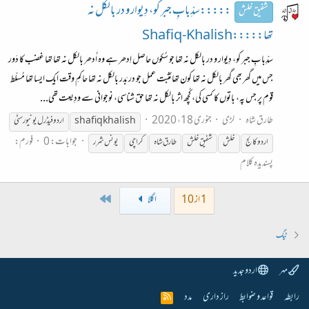
:::::سدِّبابِ جبر کو، دِیوار و در بالکل نہ
شفیق خلش
تھا:::::Shafiq-Khalish
سدِّبابِ جبر کو، دِیوار و در بالکل نہ تھا جو سُکوں حاصل اِدھر ہے وہ اُدھر بالکل نہ تھا تھا غضب کا دَور
جس میں گھر بھی گھر بالکل نہ تھا کون تھا مُثبت عمل جو در بَدر بالکل نہ تھا حاکمِ وقت ایک ایسا تھا مُسلّط
قوم پر جس پہ، باتوں کا کسی کی، کُچھ اثر بالکل نہ تھا حق شناسی، نوجوانی سے ودِیعت تھی...
طارق شاہ
لڑی
جنوری 18، 2020
shafiq khalish
اردو فیڈرل یونیورسٹی
جوابات: 0
فورم:
اردو کالج
خلش
شفیق
خلش
طارق شاہ
کراچی
یونس شرر
پسندیدہ کلام
Last
1 از 10
اگلا
ٹیگ
مہر
اردو جدید
رابطہ
قواعد و ضوابط
راز داری
مدد
R
S