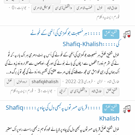
جوابات: 0
طارق شاہ
غزل
غضب شاعری
واشنگٹن ڈی سی
کلاسیکل شاعری
فورم:
پسندیدہ کلام
:::::ہر مُصیبت جو کھڑی کی اُنھی کے خُو نے
شفیق خلش
کی:::::Shafiq- Khalish
غزل شفیق خلِشؔ ہر مُصیبت جو کھڑی کی اُنھی کے خُو نے کی اُس پہ ہَٹ دھرمی ہر اِک بار یہ، کہ تُو
نے کی شرم دُورآنکھوں سے اپنوں کی ہائے ہُو نے کی اور کچھ، اَوچھوں سے تکرار و دُو بَدُو نے کی
اِک جہاں کی رہی خواہش سی مجھ سے مِلنے کی یُوں مِرے عِشق کی تشہیر ماہ رُو نے کی کچھ تو پُر برگ و...
طارق شاہ
لڑی
فروری 23، 2022
shafiq khalish
اردو غزل
خلش
جوابات: 3
فورم:
پسندیدہ کلام
شفیق
خلش
طارق شاہ
واشنگٹن ڈی سی
کراچی
:::::قربان حسرتوں پہ کبھی دِل کی چاہ پر:::::Shafiq
شفیق خلش
Khalish
غزل شفیق خلشؔ قربان حسرتوں پہ کبھی دِل کی چاہ پر لا پائے خود کو ہم نہ کبھی راست راہ پر اِک معتبر