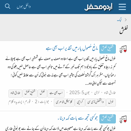
داخل ہوں
ٹیگ
خلش
مانِع حُصولِ یار میں تقدیر اب بھی ہے
شفیق خلش
غزل مانِع حُصولِ یار میں تقدیر اب بھی ہے استادہ صف بہ صف لیے شمشیر اب بھی ہے پھیلائے
کم نہ ربط و تعلّق کے باوجُود! ہم تک خبر کے آنے میں تاخیر اب بھی ہے حاصل نہیں جِلو کی وہ
رعنائیاں، مگر ہر اِک گُزشتہ لُطف کی تاثیر اب بھی ہے مُدّت ہُوئی کہ اُن سے عِلاقہ نہیں کوئی !
نِسبت سے لیکن اپنی وہ...
طارق شاہ
لڑی
جون 5، 2025
اب بھی ہے
خلش
شفیق
خلش
طارق شاہ
جوابات: 2
فورم:
پسندیدہ کلام
غزل
واشنگٹن ڈی سی
کراچی
کلاسیکل شاعری
جوكہی تجھ سے بات كہہ دينا۔
شفیق خلش
غزل جوكہی تجھ سے بات كہہ دينا ہےمصيبت میں ذات كہہ دینا أن كے جانے سے جو ہُوئی طارى