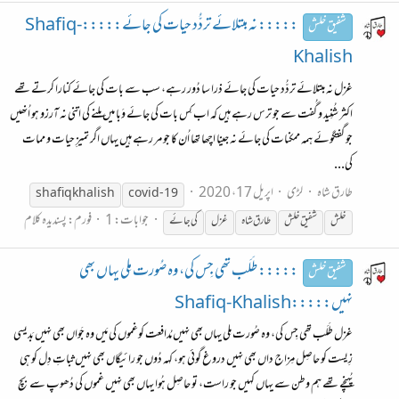
::::: نہ مبتلائے تردُّد حیات کی جائے:::::Shafiq-
شفیق خلش
Khalish
غزل نہ مبتلائے تردُّد حیات کی جائے ذرا سا دُور رہے، سب سے بات کی جائے کنارا کرتے تھے
اکثر شُنِید و گُفت سے جو ترس رہے ہیں کہ اب کِس بات کی جائے وَبا میں ملِنے کی اتنی نہ آرزو ہو اُنھیں
جو گفتگوئے ہمہ ممکنات کی جائے نہ جینا اچھا تھا اُن کا جو مر رہے ہیں یہاں اگر تمیزِ حیات و ممات
کی...
طارق شاہ
لڑی
اپریل 17، 2020
shafiq khalish
covid-19
جوابات: 1
فورم:
پسندیدہ کلام
خلش
شفیق
خلش
طارق شاہ
غزل
کی جائے
::::: طَلَب تھی جِس کی، وہ صُورت مِلی یہاں بھی
شفیق خلش
نہیں:::::Shafiq-Khalish
غزل طَلَب تھی جِس کی، وہ صُورت مِلی یہاں بھی نہیں مُدافعت کوغموں کی مَیں وہ جَواں بھی نہیں بَدیسی
زِیست کو حاصِل مِزاج داں بھی نہیں دروغ گوئی ہو، کہہ دُوں جو رائیگاں بھی نہیں ثباتِ دِل کو ہی
پُہنچے تھے ہم وطن سے یہاں کہیں جو راست، تو حاصِل ہُوا یہاں بھی نہیں غموں کی دُھوپ سے بچ