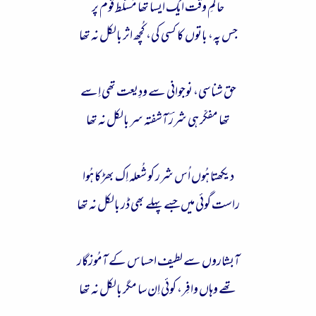
حاکمِ وقت ایک ایسا تھا مُسلّط قوم پر
جس پہ، باتوں کا کسی کی، کُچھ اثر بالکل نہ تھا
حق شناسی، نوجوانی سے ودِیعت تھی اِسے
تھا مفکّر ہی شررؔ آشفتہ سر بالکل نہ تھا
دیکھتا ہُوں اُس شرر کو شُعلہ اِک بھڑکا ہُوا
راست گوئی میں جسے پہلے بھی ڈر بالکل نہ تھا
آبشاروں سے لطیف احساس کے آمُوزگار
تھے وہاں وافِر، کوئی اِن سا مگر بالکل نہ تھا