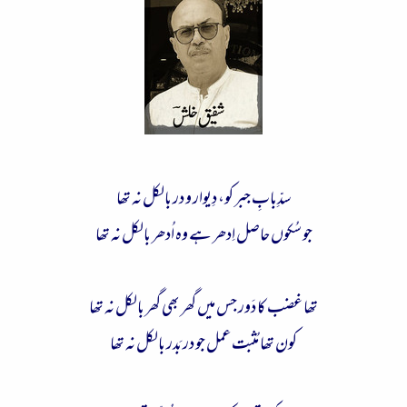
ء
سدِّبابِ جبر کو، دِیوار و در بالکل نہ تھا
جو سُکوں حاصل اِدھر ہے وہ اُدھر بالکل نہ تھا
تھا غضب کا دَور جس میں گھر بھی گھر بالکل نہ تھا
کون تھا مُثبت عمل جو در بَدر بالکل نہ تھا