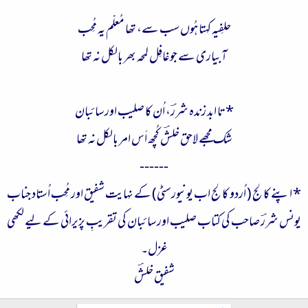
حلفِیہ کہتا ہُوں سب سے، تھا مُعلّم یہ مُحِب
آبیاری سے جوغافِل لمحہ بھر بالکل نہ تھا
* تا ابد زندہ شررؔ، اُن کا صلیب اور سائبان
شک مجھے لاحق خلشؔ کُچھ اَس امر بالکل نہ تھا
------
* اپنے کالج ( اُردو کالج اب یونیورسٹی) کے نہایت شفیق اور مُحِب اُستاد جناب
یونس شررؔ صاحب کی کتاب صلیب اور سائبان کی تقریبِ پزیرائی کے لیے لکھی
غزل۔
شفیق خلشؔ