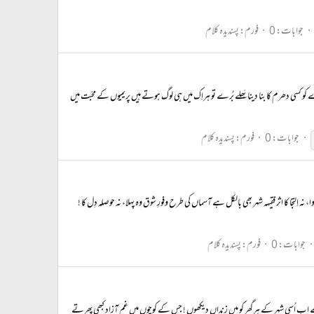
جوابات: 0
فورم:
پسندیدہ کلام
کسی دھرم کا بنا دینا بَھلے بُرے تو ہراِک میں ہی لوگ ہوتے ہیں پریمیوں کے محبّت میں
جوابات: 0
فورم:
پسندیدہ کلام
لتجا کا اثر فقیہہ شہر بھی بالکل ہے آسماں کی طرح وفورِ شوق وہ پہلا، نہ حوصلہ دِل کا !
جوابات: 0
فورم:
پسندیدہ کلام
اب اُسی شہر کے ہرگھر کو میں زِنداں دیکھوں ! جس کے کوچوں میں غم آزاد کبھی پھرتے