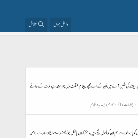
داخل ہوں
تلاش
، یا مِلنے کی مِنّتیں آتے ہیں اُن کے اب مجھے پیغام مختلف دِل پھر بضد ہے لوٹ کے جانے
جوابات: 0
فورم:
پسندیدہ کلام
ی کو بارہا خود سے ہم اُن کو بُھول چُکے ہیں، مگرکہاں بالکل جو اُٹھتے دستِ زلیخا ہمارے دامن