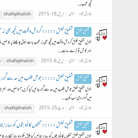
کُچھ عجب...
طارق شاہ
لڑی
اپریل 18، 2015
shafiq khalish
شفیق خلش ::::: گردشِ وقت میں کُچھ بھی نہ عجب بات ہ
شفیق خلش
غزلِ شفیق خلِش گردشِ وقت میں کُچھ بھی نہ عجب بات ہُوئی پو پَھٹے پر جو نہیں
بسرخوش تو تِرے سات...
طارق شاہ
لڑی
اپریل 6، 2015
shafiq khalish
ار
شفیق خلش ::::: جوش طلب میں حد سے گُزر جائیں کیا ک
شفیق خلش
غزلِ شفیق خلش جوشِ طلب میں حد سے گُزر جائیں کیا کریں آتا نہیں وہ، ہم ہی 
میں گُزار دی اب کون...
طارق شاہ
لڑی
مارچ 25، 2015
shafiq khalish
شفیق خلش ::::: تِنکوں کا ڈُوبتوں کو سہارا بتائیں کیا ::
شفیق خلش
غزلِ شفیق خلش تِنکوں کا ڈُوبتوں کو سہارا بتائیں کیا پیشِ نظر وہ روز نظارہ بتائیں