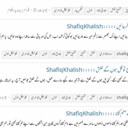
جوابات: 0
فورم:
پسندیدہ کلام
ق
شفیق
خلش
طارق شاہ
غزل
نظم پیار
کلاسیکل شاعری
::::: Shafiq Khalish
جھ پہ کر جائیں اپنے اِک تبسّم سے زخْم میرے بھرجائیں ہو کوئی کرشمہ اب، جس کی مہربانی سے ساتھ اپنے وہ ہولیں، یا ہم
shafiq
اردو شاعری
خلش
شفیق
شفیق
خلش
طارق شاہ
غزل
کلاسیکل شاعری
کلاسیکل غزل
وں گے خلش ::::: Shafiq Khalish
ے کبھی لمحے، کئی پَل ہوں گے خلش بے اثر تیرے کِیے سارے عمل، ہوں گے خلش جو نہیں آج، یہ اندیشہ ہے کل
جوابات
shafiq
اردو شاعری
خلش
شفیق
خلش
طارق شاہ
غزل
کلاسیکل شاعری
کلاسیکل غزل
:::: Shafiq Khalish
ور الم کِتنا دُھواں دُھواں سا مِرے جسم میں ہے دَم کِتنا کروں گا پیرَہن اشکوں سے اپنے نم کِتنا کبھی تو رحم بھی آئ