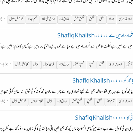
گار میں یہ آگ کی تپش، یہ دُھواں اور سیلِ خُوں گولے برس رہے دمادم دیار میں بغداد جل رہا ہے مگر سو رہے ہیں ہم 
جو
اردو شاعری
بغداد
خلش
شفیق
شفیق
خلش
طارق شاہ
طارق علی شاہ
نظم بغداد
کلاسیکل غزل
یں ہے ::::: Shafiq Khalish
ِ راہ میں ہے نہیں ہے لُطف کا جس سے شُمار راہ میں ہے دِیا ہے خود پہ جسے اختیار راہ میں ہے کہاں کا وہم! یقیں ہے م
جوابات:
آتش
اردو شاعری
خلش
شفیق
شفیق
خلش
طارق شاہ
طرحی غزل
غزل
کلاسیکل غزل
::: Shafiq Khalish
دِیا مجھ کو لِیا ہے دِل ہی فقط، حافظہ بھی لے لیتے تمھاری یاد نے پھر سے رُلا دِیا مجھ کو نہ کوئی شوق، نہ ارمان کوئی سینے 
جوابا
اردو شاعری
ترنم ناز
خلش
شفیق
شفیق
خلش
طارق شاہ
غزل
غلام عباس
کلاسیکل غزل
 Shafiq Khalish
ینائی کا دِل سے جب مِٹ ہی گیا تیرا تصوّر جاناں کچھ گِلہ بھی نہیں باقی رہا تنہائی کا کی زباں بند، تو رکھّا ہے نظر پ