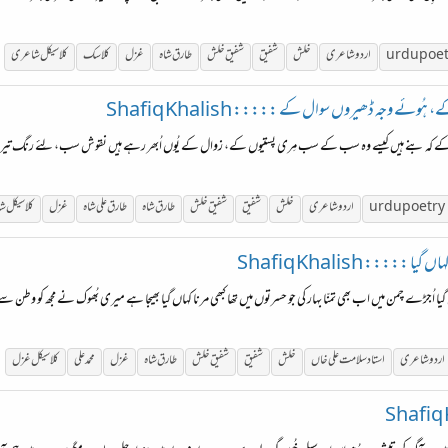
urdu poe
اردو شاعری
خلش
شفیق
شفیق
خلش
طارق شاہ
غزل
کلاسک
کلاسیکل شاعری
ے وجہ ڈھیروں سوال کے ::::: Shafiq Khalish
کے کہ بنے ہیں کیسے وہ سب کے سب مِری پستیوں کے، زوال کے یُوں اُبھر رہے ہیں نقوش سب، لِئے رنگ تیر
urdu poetry
اردو شاعری
خلش
شفیق
شفیق
خلش
طارق شاہ
طارق علی شاہ
غزل
کلاسیکل 
::: Shafiq Khalish
ں گیا اُجڑے چمن میں اب بھی تمنّا بہار کی جو حسرتوں میں تھا کبھی مرنا کہاں گیا بھیجا ہے میری بُھوک نے مجھ کو وط
اردو شاعری
استاد سلامت علی خاں
خلش
شفیق
شفیق
خلش
طارق شاہ
غزل
محمد علی
کلاسیکل غزل