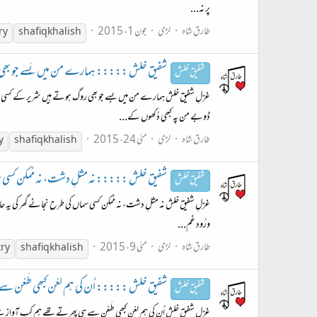
پر نہ...
طارق شاہ
لڑی
جون 1، 2015
ry
shafiq khalish
شفیق خلش ::::: ہمارے من میں بَسے جو بھی روگ ہوت
شفیق خلش
غزلِ شفیق خلش ہمارے من میں بسے جو بھی روگ ہوتے ہیں شریر کے کسی بندھن ک
ڈوبے من پہ کبھی دُکھوں کے...
طارق شاہ
لڑی
مئی 24، 2015
y
shafiq khalish
شفیق خلش ::::: نہ مثلِ دشت، نہ مُمکن کسی سماں کی ط
شفیق خلش
غزلِ شفیق خلش نہ مثلِ دشت، نہ مُمکن کسی سماں کی طرح نجانے گھر کی یہ حالت ہُ
ورُود غم...
طارق شاہ
لڑی
مئی 9، 2015
try
shafiq khalish
شفیق خلش ::::: اُن کی ہم لعْن کبھی طَعْن سے ہی پھر
شفیق خلش
غزل شفیق خلش اُن کی ہم لعْن کبھی طَعْن سے ہی پھرتے تھے ہم کب آواز سُ