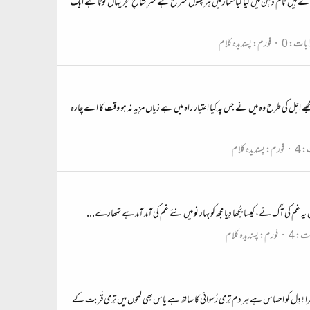
آتے ہیں نام ذہن میں کیا کیا شُمار میں ہر پُھول سرخ ہے سرِ شاخِ شجر یہاں ٹُوٹا ہے ایک
ابات: 0
فورم:
پسندیدہ کلام
جھے اجل کی طرح وہ میں نے جس پہ کِیا اعتبار راہ میں ہے زیاں مزِید نہ ہو وقت کا اے چارہ
 4
فورم:
پسندیدہ کلام
میں یہ غم کی آگ نے، کیسا بُجھا دِیا مجھ کو بہار نو میں نئے غم کی آمد آمد ہے تمھارے...
ت: 4
فورم:
پسندیدہ کلام
ر پہرا ! دِل کو احساس ہے ہر دم تِری رُسوائی کا ساتھ ہے یاس بھی لمحوں میں تِری قُربت کے