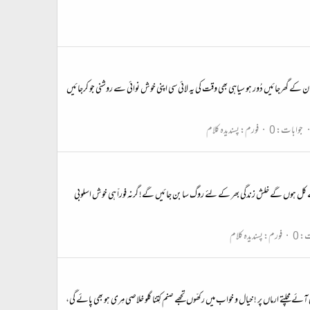
 اُن کے گھرجائیں دُور ہو سیاہی بھی وقت کی یہ لائی سی اپنی خوش نوائی سے روشنی جو کرجائیں
جوابات: 0
فورم:
پسندیدہ کلام
 ہوں گے خلش زندگی بھر کے لئے روگ سا بن جائیں گے! گرنہ فوراّ ہی خوش اسلوبی
: 0
فورم:
پسندیدہ کلام
ے مچلتے ارماں پر ! خیال و خواب میں رکھّوں تجھے صنم کِتنا گلو خلاصی مِری ہو بھی پائے گی،