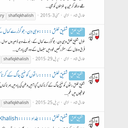
تھے دیکھ کر جن پہ غزالوں کو بھی...
طارق شاہ
لڑی
مئی 3، 2015
try
shafiq khalish
شفیق خلش ::::: وہی دِن، جو گزُرے کمال کے، ہُوئ
شفیق خلش
غزلِ شفیق خلش وہی دِن ، جو گزُرے کمال کے، ہُوئے وجہ ڈھیروں سوال 
فُرق و ملال کے، مگررکھیں خود میں سنبھال کے وہ بھی یاد جس...
طارق شاہ
لڑی
اپریل 29، 2015
shafiq khalish
شفیق خلش ::::: راتوں کو صُبح جاگ کے کرنا کہاں گیا ::
شفیق خلش
شفیق خلش راتوں کو صُبْح جاگ کے کرنا کہاں گیا آہیں وطن کی یاد میں بھرنا کہا
خوشیوں میں غم...
طارق شاہ
لڑی
اپریل 25، 2015
shafiq khalish
شفیق خلش ::::: بغداد ::::: Shafiq Khalish
شفیق خلش