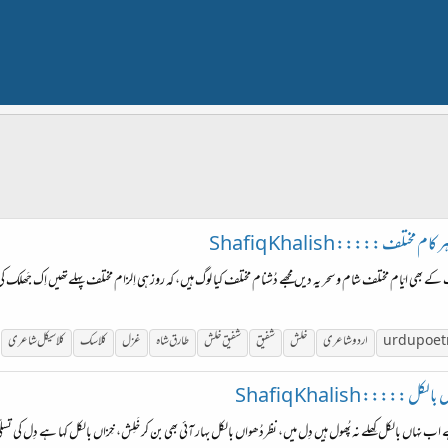
ف ::::: Shafiq Khalish
 ایّام مختلف شام و سحر یہ دیں مجھے دُشنام مختلف کیا لوگ ہیں، کہ روز ہی اِلزام مختلف پہلےتھیں اِک جَھلک کی
urdu poet
اردو شاعری
خلش
شفیق
شفیق
خلش
طارق شاہ
غزل
کلاسک
کلاسیکل شاعری
:::: Shafiq Khalish
 اب نہاں بالکل کِھلے نہ پُھول ہیں دِل میں، نظردُھواں بالکل بہار آئی بھی بن کر خَلِش، خِزاں بالکل کہا ہے دِل کی تسلّ