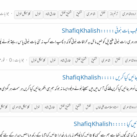
جوابات:
اردو شاعری
ترنم ناز
خلش
شاعری
شفیق
شفیق
خلش
طارق شاہ
غزل
کلاسیکل غزل
ُوئی ::::: Shafiq Khalish
 دُور مِری رات ہُوئی طبْع پَل کو نہیں مائل بہ خرافات ہُوئی گو کہ دِلچسپ اِسے کب نہ نئی بات ہُوئی پاس رہتے ہُوئے
جوابات: 0
فور
دو شاعری
خلش
شاعری
شفیق
شفیق
خلش
طارق شاہ
غزل
کلاسیکل غزل
ریں ::::: Shafiq Khalish
اُدھر جائیں کیا کریں مِلنے کی آس میں ہیں سمیٹےہُوئے وجُود ایسا نہ ہو کہ ہم ہی بکھر جائیں کیا کریں ہر سمت ہر گ
اردو شاعری
استاد سلامت علی خاں
خلش
شفیق
شفیق
خلش
طارق شاہ
غزل
کلاسیکل شاعری
کلاسیک
::: Shafiq Khalish
 کیا جی کیوں اُٹھا ہے ہم سے کسی کا بتائیں کیا پُوچھو نہ بار بار خُدارا بتائیں کیا تڑپا کے رکھ دِیا ہمَیں دِیدار کے لئے 