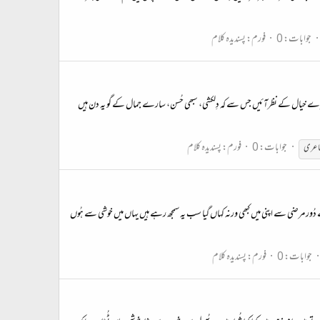
جوابات: 0
فورم:
پسندیدہ کلام
ے خیال کے نظرآئیں جس سے کہ دِلکشی، سبھی حُسن، سارے جمال کے گو یہ دن ہیں
جوابات: 0
فورم:
پسندیدہ کلام
شاعری
ن سے دُور مرضی سے اپنی میں کبھی ورنہ کہاں گیا سب یہ سمجھ رہے ہیں یہاں میں خوشی سے ہُوں
جوابات: 0
فورم:
پسندیدہ کلام