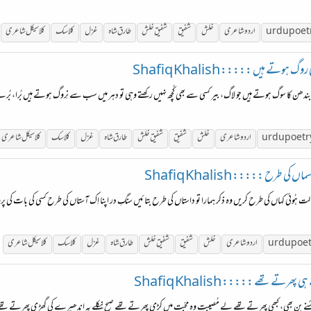
urdu poet
اردو شاعری
خلش
شفیق
شفیق
خلش
طارق شاہ
غزل
کلاسک
کلاسیکل شاعری
ے ہیں ::::: Shafiq Khalish
ا سوگ ہوتے ہیں جو لاگ، بیر کسی سے بھی کُچھ نہیں رکھتے وہی تو دہر میں سب سے نِروگ ہوتے ہیں بُرا، بُرے کو 
urdu poetr
اردو شاعری
خلش
شفیق
شفیق
خلش
طارق شاہ
غزل
کلاسک
کلاسیکل شاعری
رح ::::: Shafiq Khalish
وئی کہاں کی طرح کریں وہ ذکر ہمارا تو داستاں کی طرح بتائیں سنگِ در اپنا اِک آستاں کی طرح کسی کی بات کی پروا، نہ اِ
urdu poe
اردو شاعری
خلش
شفیق
شفیق
خلش
طارق شاہ
غزل
کلاسک
کلاسیکل شاعری
تے تھے ::::: Shafiq Khalish
نے بِن بھی، کبھی پھرتے تھے لے مُصیبت وہ محبّت میں کڑی پھرتے تھے صبح نِکلے پہ اندھیرے کی گھڑی پھرتے تھے 