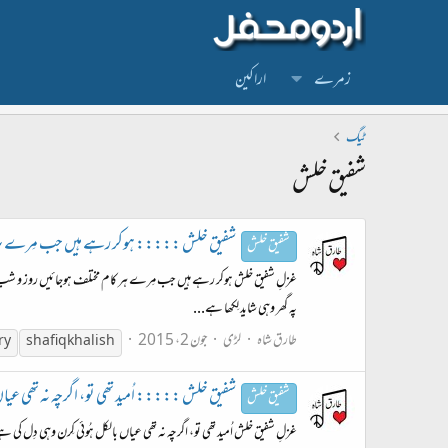
زمرے
اراکین
ٹیگ
شفیق خلش
شفیق خلش ::::: ہوکر رہے ہیں جب مِرے ہر کام مختل
شفیق خلش
غزلِ شفیق خلش ہوکر رہے ہیں جب مِرے ہر کام مختلف ہوجائیں روز و شب کے بھی
پہ گھر وہی شاید لِکھا ہے...
طارق شاہ
لڑی
جون 2، 2015
ry
shafiq khalish
شفیق خلش ::::: اُمید تھی تو، اگرچہ نہ تھی عیاں بالکل :
شفیق خلش
غزلِ شفیق خلش اُمید تھی تو، اگرچہ نہ تھی عیاں بالکل ہُوئی کِرن وہی دِل کی ہے