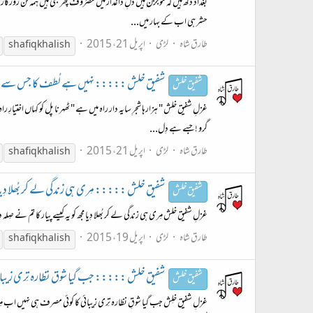
بغداد دُکھ ہیں کہ موجزن ہیں دلِ داغدار میں مصرُوف پھر بھی ہیں ہَمہ تن روز
حشر ہی اب کے بہار میں...
طارق شاہ
لڑی
اپریل 21، 2015
shafiq khalish
شفیق خلش ::::: نہیں ہے لُطف کا جس سے شُمار راہ م
شفیق خلش
غزلِ شفیق خلش " ہزارہا شجرِ سایہ دار راہ میں ہے " ٹھہرنا پل کو کہاں اختیار
گرو ! جسے ہے دِل...
طارق شاہ
لڑی
اپریل 21، 2015
shafiq khalish
شفیق خلش ::::: مِری ہی زندگی لے کر بُھلا دِیا مجھ کو ::
شفیق خلش
غزلِ شفیق خلش مِری ہی زندگی لے کر بُھلا دِیا مجھ کو یہ کیسے پیار کا تم نے صِلہ 
طارق شاہ
لڑی
اپریل 19، 2015
shafiq khalish
شفیق خلش ::::: جب گیا شوق نظارہ تِری زیبائی کا :::::
شفیق خلش
غزلِ شفیق خلِش جب گیا شوقِ نظارہ تِری زیبائی کا کوئی مصرف ہی نہیں اب مِری ب