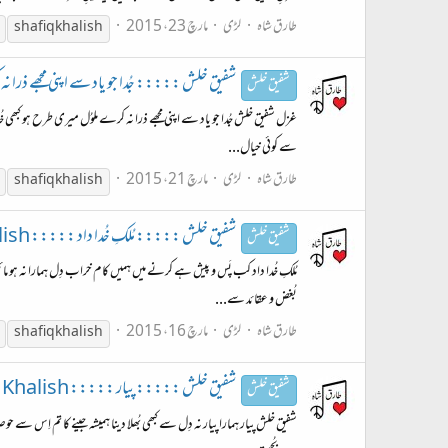
طارق شاہ
لڑی
مارچ 23، 2015
shafiq khalish
شفیق خلش ::::: جُدا جو یاد سے اپنی مجھے ذرا نہ کرے ::
شفیق خلش
غزل شفیق خلش جُدا جو یاد سے اپنی مجھے ذرا نہ کرے ملوُل میری طرح ہو کبھی خُ
سے کوئی خیال...
طارق شاہ
لڑی
مارچ 21، 2015
shafiq khalish
شفیق خلش ::::: مُلکِ خُدا داد ::::: Shafiq Khalish
شفیق خلش
مُلکِ خُدا داد کب پَس و پیش ہے کرنے میں ہمیں کام خراب دِل ہمارا نہ ہو مائ
بُغض و عقائد سے...
طارق شاہ
لڑی
مارچ 16، 2015
shafiq khalish
شفیق خلش ::::: پیار ::::: Shafiq Khalish
شفیق خلش
شفیق خلش پیار ہمارا پیار نہ دِل سے کبھی بُھلا دینا ہمیشہ جینے کا تم اِس سے 