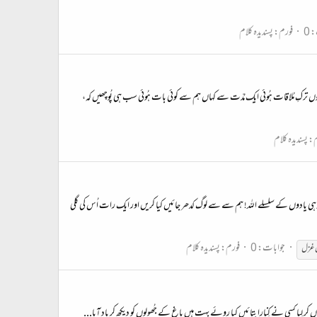
 0
فورم:
پسندیدہ کلام
 یُوں ترکِ مُلاقات ہُوئی ایک مُدّت سے کہاں ہم سے کوئی بات ہُوئی سب ہی پُوچھیں کہ،
م:
پسندیدہ کلام
ھڑی وہی یادوں کے سلسلے الله! ہم سے سے لوگ کدھر جائیں کیا کریں اور ایک رات اُس کی گلی
جوابات: 0
فورم:
پسندیدہ کلام
ل غزل
کیوں کر لِیا کسی نے کِنارا بتائیں کیا روئے بہت ہیں باغ کے جُھولوں کو دیکھ کر یاد آیا...