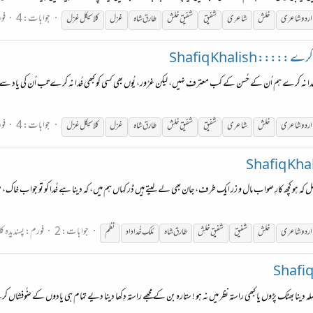
جوابات: 4
فو
اردو شاعری
خلش
شاعری
شفیق
شفیق
خلش
طارق شاہ
غزل
کلاسیکل غزل
::: Shafiq Khalish
دا نہ کرے ہم اُن کے حُسن کے کب معترف نہیں، لیکن غرُور، یُوں بھی کسی کو کبھی خُدا نہ کرے تب اُن کی یاد سے دِل خُ
جوابات: 4
فو
اردو شاعری
خلش
شاعری
شفیق
شفیق
خلش
طارق شاہ
غزل
کلاسیکل غزل
ل کہ ہو کچھ کارِ صواب مال و زر ایک طرف، جان بھی لے لیتے ہیں ڈر کہاں ہم میں، کہ دینا ہے خُدا کو تو جواب خاک، 
جوابات: 2
فورم:
پسندیدہ ک
اردو شاعری
خلش
شفیق
شفیق
خلش
طارق شاہ
مُلکِ خُدا داد
نظم
حوصلہ دینا بھٹک پڑوں یا کبھی راستہ نظر میں نہ ہو ! ستارہ بن کے مجھے راستہ دِکھا دینا دیے تمام ہی یادوں کے ضُوفشاں