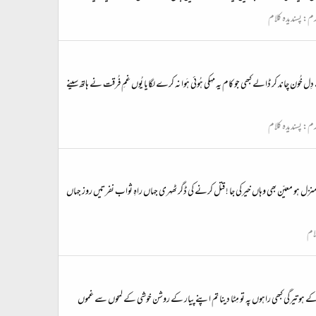
رم:
پسندیدہ کلام
ون چاند کر ڈالے کبھی جو کام یہ مہکی ہُوئی ہَوا نہ کرے لگایا یُوں غمِ فُرقت نے ہاتھ سینے
رم:
پسندیدہ کلام
منزل ہو معیّن بھی وہاں خیرکی جا ! قتل کرنے کی ڈگر ٹھہری جہاں راہِ ثواب نفرتیں روز جہاں
لام
 کرکے ہو تیرگی کبھی راہوں پہ تو مِٹا دینا تم اپنے پیار کے روشن خوشی کے لمحوں سے غموں