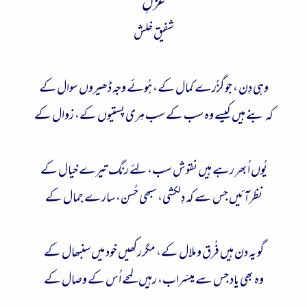
غزلِ
ء
شفیق خلش
وہی دِن ، جو گزُرے کمال کے، ہُوئے وجہ ڈھیروں سوال کے
کہ بنے ہیں کیسے وہ سب کے سب مِری پستیوں کے، زوال کے
یُوں اُبھر رہے ہیں نقوش سب، لِئے رنگ تیرے خیال کے
نظرآئیں جس سے کہ دِلکشی، سبھی حُسن، سارے جمال کے
گو یہ دن ہیں فُرق و ملال کے، مگررکھیں خود میں سنبھال کے
وہ بھی یاد جس سے میسّراب، رہیں لمحے اُس کے وصال کے