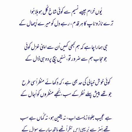
یُوں خِرام جیسے نسیم سے کوئی شاخِ گُل ہو ہِلا ہُوا
تِرے ناز و ناپ کا ہر قدم، رہے دِل کو میرے اُچھال کے
جی ہمارا چاہے کہ ہم کبھی کہیں اُن سے اپنی غزل کوئی
جو حجاب ہم سے ضرور تو، سُنیں بیچ پردہ ہی ڈال کے
کوئی خوش خیالی کی حد بھی ہے، کہ دِکھائے منظراُسی طرح
جو تھے پیش پہلے نظر کے سب، بُجھے منظروں کو اُجال کے
ہے عجیب جلوۂ زیست اب، نہ یقین ہو، نہ گُماں ہے سب
تھے ہُنر سے پُر یہی اِس نگر اُٹھے ہاتھ سارے سوال کے