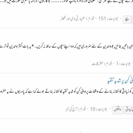
کے بچوں کے لیے تفریحی ، معلوماتی اور دیگر دلچسپ مواد ۔۔۔۔۔۔ جو کارٹون، ڈرامہ یا فلم کی صورت میں ہو 
جوابات: 151
فورم:
سنیما، ٹی وی اور تھیٹر
بچے
ی باتیں بتائیں جو والدین کے لئے ضروری ہیں کہ وہ اپنے بچوں کے ساتھ نہ کریں۔ *یہ بات اکثر والدین تواتر سے اپنے
جوابات: 1
فورم:
متفرقات
 کن پر شدید تنقید
ں کو زیادتی کا نشانہ بنانے کے واقعات پر ویٹی کن کو شدید تنقید کا نشانہ بناتے ہوئے کہا ہے کہ پادریوں نے یہ م
جوابات: 10
فورم:
آج کی خبر
زیادتی
ویٹیکن