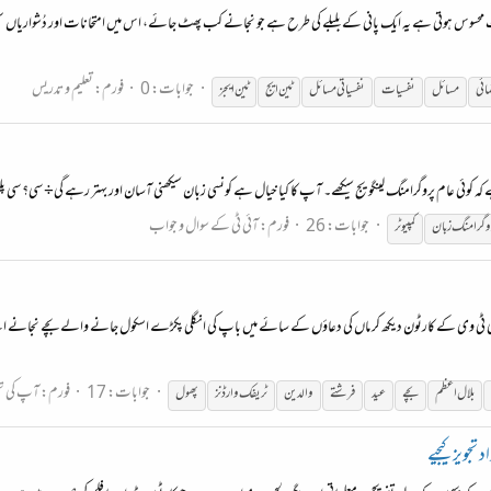
محسوس ہوتی ہے یہ ایک پانی کے بلبلے کی طرح ہے جو نجانے کب پھٹ جائے، اس میں امتحانات اور دُشواریاں سبھی ک
جوابات: 0
فورم:
تعلیم و تدریس
مائی
مسائل
نفسیات
نفسیاتی مسائل
ٹین ایج
ٹین ایجز
 کوئی عام پروگرامنگ لینگویج سیکھے۔ آپ کا کیا خیال ہے کونسی زبان سیکھنی آسان اور بہتر رہے گی÷ سی؟ سی پ
جوابات: 26
فورم:
آئی ٹی کے سوال و جواب
وگرامنگ زبان
کمپیوٹر
کاری ٹی وی کے کارٹون دیکھ کر ماں کی دعاؤں کے سائے میں باپ کی انگلی پکڑے اسکول جانے والے بچے نجانے اتن
جوابات: 17
فورم:
آپ کی تح
بلال اعظم
بچے
عید
فرشتے
والدین
ٹریفک وارڈنز
پھول
تجویز کیجیے