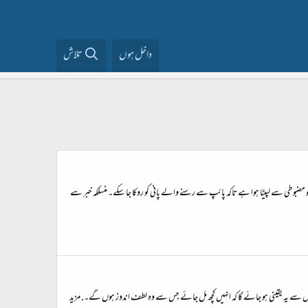
داخل ہوں
تلاش
مضبوطی سے لپیٹا ہوا ہے تاکہ پائپ سے رسنے والے پانی کو روکا جا سکے۔ منسلکہ خبر سے
س سے یہ یقینی ہو جائے گا کہ انہیں کچھ مل جائے جس سے وہ لطف اندوز ہوں گے۔. مزید