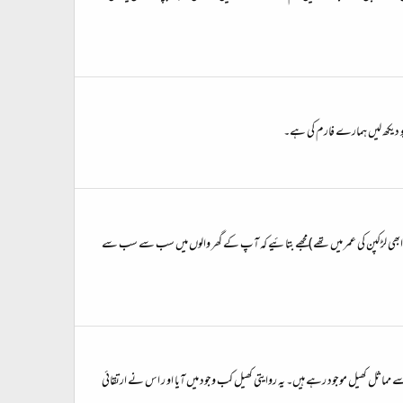
جوڑے سے، جن کے تین بچے تھے ،پوچھا (وہ بچے ابھی لڑکپن کی عمر میں تھے) مجھے بتائیے کہ آپ کے گھر والوں میں سب سے سب سے
لی سے مماثل کھیل موجود رہے ہیں۔ یہ روایتی کھیل کب وجود میں آیا او ر اس نے ارتقائی