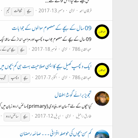
عمل کیسے طے کیا؛ اس حوالے سے...
فرقان احمد
لڑی
دسمبر 13، 2017
بچے
ثقافت
گیم
09 سال کے بچے کے معصوم سوالوں کے جوابات
09 سال کے بچے کے معصوم جواب دلچسپ اور مزاحیہ انداز کے ساتھ ایک انٹرویو کی شکل میں دیکھئیے اس ویڈیو میں
عبدالقدیر 786
لڑی
نومبر 18، 2017
بچے
بچے
من کے س
ایک دلچسپ کھیل بچے کا ایسی صلاحیت بہت ہی کم بچوں میں
عبدالقدیر 786
لڑی
اکتوبر 7، 2017
بچے
دلچسپ
عجیب
تجویز برائے گوشۂ اطفال
کیا بچوں کے لئے آسان اور بنیادی (primary)سائنس اردو زبان میں کوئی ویڈیو یا انیمیشن یہاں موجود ہیں اگر نہیں ہیں تو مہربانی کر کے شامل کی جائیں
طارق راحیل
لڑی
اپریل 12، 2017
بچے
سائنس اردو
کم سن بچوں کی حوصلہ افزائی‎ ۔۔۔ صائمہ رمضان