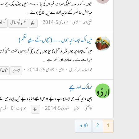
بچوں کے ساتھ بدسلوکی صرف غیروں کی جانب سے نہیں ہوتی، بلکہ بچے سب سے 
میڈیکل سائنسز کے حالیہ شمارے میں شائع ہونے...
لئیق احمد
لڑی
فروری 5، 2014
بچے
نفسیاتی مسائل
گھریلو
میں اک اچھا بچہ ہوں ۔۔۔ (بچوں کے لیے نظم)
میں اک اچھا بچہ ہوں قول و عمل کا سچا ہوں باتیں سچی کرتا ہوں محنت اچھی ک
میرا ہے بے حد صاف اور ستھرا ہے...
محمد اسامہ سَرسَری
لڑی
جنوری 29، 2014
اچھا بچہ
بچوں ک
ممالک اور بچے
چین: بچہ ایک ہی اچھا یورپ: بچے دو ہی اچھے انڈیا: بچے تین یا چار ہی اچھے
کاشفی
لڑی
جنوری 5، 2014
جوابات: 0
فورم
بچے
1
2
اگلا