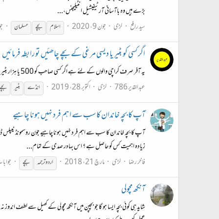
بڑے ہیں وہ باآسانی آرٹیفیشیل انٹیلیجنس،...
سید رافع
لڑی
جون 9، 2020
جو
اسلام
بچے
مسلمان
اگر کسی کو بٹیر یا دیسی مرغی کے بچے چاھئیں تو رابطہ فرمائیں
یہ آفر صرف کراچی والوں کے لئے ہے اگر کسی صاحب کو 500 یا ہزار بٹیر کے بچے چاھئیں یا دیسی مرغی کے بچے چاھئیں تو رابطہ فرمائیں دس دن پہلے ایڈوانس بکنگ کرانا لازمی ہے یہ ویڈیو دیکھ لیں ہمارے فارم کی ہے۔
عبدالقدیر 786
لڑی
اکتوبر 28، 2019
انڈے
بٹیر
بچے
آپ کا بچہ خاندان کا سب سے اہم فرد نہیں ہونا چاہیے
زیادہ اہمیت کس کو حاصل ہے ؟ اس بہادر صدی کے تمام...
فاخر رضا
لڑی
مارچ 21، 2018
جوابات
اردو ترجمہ
بچے
آنکھ مچولی
شاید ہی کوئی بچہ ایسا ہو گا جو بچپن میں آنکھ مچولی کے کھیل سے لطف اندوز ن