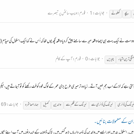
جوابات: 1
فورم:
ویب سائٹس پر تبصرے
بچے
کھلونے
دوست نے ایک بہت ہی اچھا واقعہ میرے سامنے پیش کردیا واقعہ کچھ یوں تھا کہ اُس نے کہا ایک اسکول کی میڈم (
جوابات: 0
فورم:
آپ کے کالم
ہنگی ترین اشیاء
چیزیں
ہے کہ لڑکے اب جم نہیں آتے۔ زیادہ تر میری طرح بڑی عمر کے لوگ خود کو فٹ رکھنے کو تو آجاتے ہیں، لیکن وہ 
جوابات: 69
یرنگ کی ڈائری
نیرنگ کی ڈائری سے
نیرنگ کے قلم سے
والدین
کھیل
ہمارا معاشرہ
ور ان کے معمولات بنائیں۔