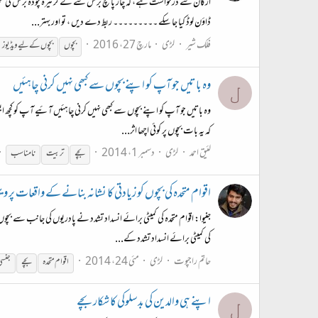
ارکان سے درخواست ہے، کہ چار پانچ برس سے لے کر تیرہ چودہ برس کی عمر 
ڈاؤن لوڈ کیا جا سکے ۔۔۔۔۔۔۔۔۔ ربط دے دیں ، تو اور بہتر...
فلک شیر
لڑی
مارچ 27، 2016
بچوں
بچوں کے لیے ویڈیوز
وہ باتیں جو آپ کو اپنے بچوں سے کبھی نہیں کرنی چاہئیں
ل
وہ باتیں جو آپ کو اپنے بچوں سے کبھی نہیں کرنی چاہئیں آئیے آپ کو کچھ ایس
کہ یہ بات بچوں پر کوئی اچھا اثر...
لئیق احمد
لڑی
دسمبر 1، 2014
بچے
تربیت
نامناسب
اقوام متحدہ کی بچوں کو زیادتی کا نشانہ بنانے کے واقعات پر ویٹی
جنیوا: اقوام متحدہ کی کمیٹی برائے انسداد تشدد نے پادریوں کی جانب سے بچو
کی کمیٹی برائے انسداد تشدد کے...
حاتم راجپوت
لڑی
مئی 24، 2014
اقوام متحدہ
بچے
جنسی 
اپنے ہی والدین کی بدسلوکی کا شکار بچے
ل