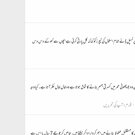
پرنسپل) نے تمام اسکول کی ٹیچرز کو کہا کہ کل پارٹی کرنی ہے بچوں سے کہو کے دس دس
جو چھوٹی عمر میں کسرتی جسم بنانے کا شوق ہوتا ہے وہ خال خال نظر آتا ہے۔ کیا وجہ
فورم:
آپ کی تحریریں
لاک ڈاون میں بچوں کے لیے معمولات بنانے سے وہ مثبت اور چست رہتے ہیں۔ اسکول بند ہیں اور ایسے میں والدین کی ذمہ داریاں بڑھ گئیں ہیں۔ لاک ڈاون کے ان دنوں میں آپ اپنے بچوں کا مستقبل محفوظ بنانے میں اہم کردار ادا کر سکتے ہیں۔ خاص کر جو بچے 7 سال یا اس سے