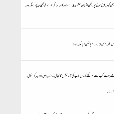
و درپیش ہوتی ہیں کبھی انسان عقلمندی سے ان کا سامنا کرتا ہے تو کبھی جذبات کی وجہ
لس پلس؟ سی شارپ؟ پائتھن؟ یا کوئی اور؟
ے بڑے کب سے ہو گئے کہ ماں باپ کی آسائشوں کا خیال نہ رکھ پائیں! دوپہر کو سکول
ریریں