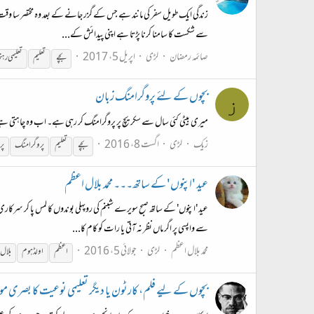
زندگی ایک طویل سفر کی مانند ہے جس کے گزر جانے کے بعد وہ مختصر سا وقت 
سے شکست کا سامنا کرنا پڑتا ہے اپنی پیدائش کے...
صائمہ رمضان
لڑی
اپریل 5، 2017
بچے
تعلیم
تعلیمی رہن
بچوں کے لئے پروگرامنگ زبان
ز
میری بیٹی کئی سال سے سکریچ پر پروگرامنگ کر رہی ہے۔ اب وہ چاہتی ہے کہ
زیک
لڑی
اگست 8، 2016
بچے
تعلیم
پروگرامنگ
پر
عید 'اپنوں' کے ساتھ۔۔۔ محمد بلال اعظم
عید 'اپنوں' کے ساتھ صبح سویرے شبنم کی روپہلی بوندوں کا لمس پا کر سر
سے واپسی پر اگر ماں نظر نہ آتی یا رات کو کام کا...
محمد بلال اعظم
لڑی
جولائی 5، 2016
اعظم
اولڈ ہوم
بلال
بچوں کے لیے فلم، کارٹون یا دیگر تعلیمی نوعیت کا بصری مواد 