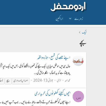
زمرے
اراکین
ٹیگ
بچے
اپنے حصے کی شمع - تازہ واقعہ
حال ہی میں سوشل میڈیا پر ایک بچے کی تصویر دیکھنے کو ملی، جس میں ایک ب
پتہ چلتا ہے کہ یہ ڈھاکہ، بنگلہ دیش کی...
محمداحمد
لڑی
جولائی 13، 2024
احساسِ ذمہ داری
بچے
ڈھا
بچوں کیلئے کھلونوں کی خریداری
س
اپنے بچوں کو کھلونے خریدتے وقت ساتھ لے جائیں۔. جب آپ نہیں جانتے کہ 