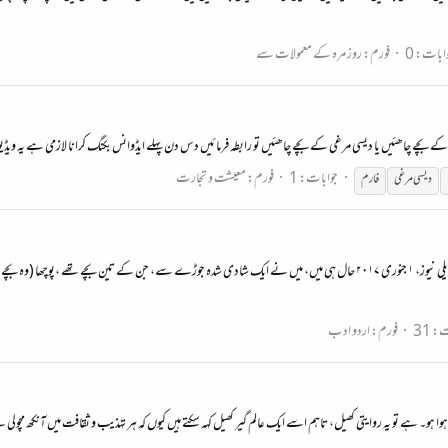
ابات: 0
فورم:
روز مرہ کے معمولات سے
جوابات: 1
فورم:
معیشت و تجارت
دیسی مرغی
فارم
آپ کا بچہ خاندان کا سب سے اہم فرد نہیں ہونا چاہیے جون روسمونڈ نیپلس ڈیلی نیوز، ۱ جنوری ۲۰۱۷ حال ہی میں، میں نے ایک شادی شدہ 
: 31
فورم:
اردو ادب
ہ ہوا ہو۔ ہے تو یہ روایتی کھیل، تاہم اسے ایک عالم گیر کھیل کہہ سکتے ہیں کیوں کہ ہر تہذیب و ثقافت میں آنکھ مچو