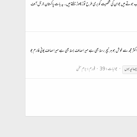
ب ہوتے ہیں جو ان کی شخصیت کو بری طرح توڑ پھوڑ سکتے ہیں۔ یہ بات پاکستان جرنل آف
 اکثر مجھ سے خوش ہو ہر ٹیچر رستہ بھی ہے میرا صاف بستہ بھی ہے میرا صاف یونی فارم جو
جوابات: 39
فورم:
بزم سخن
چھا بچہ ہوں