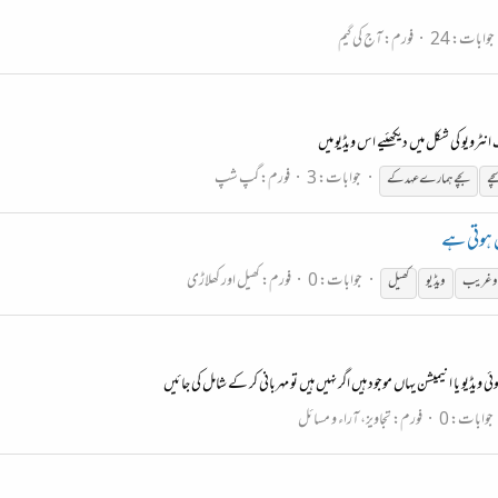
جوابات: 24
فورم:
آج کی گیم
جوابات: 3
فورم:
گپ شپ
چے
بچے
ہمارے عہد کے
 ہوتی ہے
جوابات: 0
فورم:
کھیل اور کھلاڑی
 وغریب
ویڈیو
کھیل
جوابات: 0
فورم:
تجاویز، آراء و مسائل