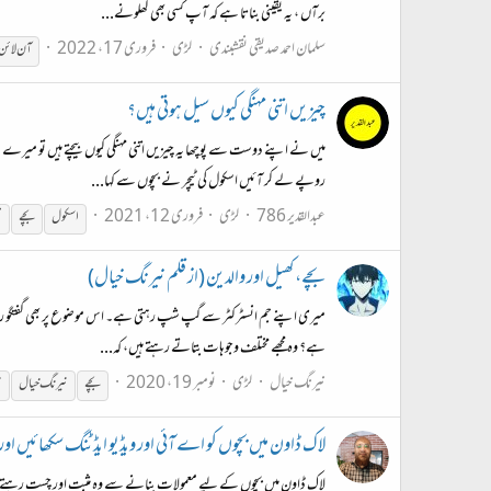
برآں ، یہ یقینی بناتا ہے کہ آپ کسی بھی کھلونے...
سلمان احمد صدیقی نقشبندی
لڑی
فروری 17، 2022
آن لائن
چیزیں اتنی مہنگی کیوں سیل ہوتی ہیں؟
میں نے اپنے دوست سے پوچھا یہ چیزیں اتنی مہنگی کیوں بیچتے ہیں تو میرے 
روپے لے کر آئیں اسکول کی ٹیچر نے بچوں سے کہا...
عبدالقدیر 786
لڑی
فروری 12، 2021
اسکول
بچے
م
بچے، کھیل اور والدین (از قلم نیرنگ خیال)
میری اپنے جم انسٹرکٹر سے گپ شپ رہتی ہے۔ اس موضوع پر بھی گفتگو رہتی 
ہے؟ وہ مجھے مختلف وجوہات بتاتے رہتے ہیں، کہ...
نیرنگ خیال
لڑی
نومبر 19، 2020
بچے
نیرنگ خیال
ن
لاک ڈاون میں بچوں کو اے آئی اور ویڈیو ایڈٹنگ سکھائیں ا