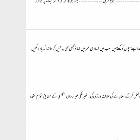
۔۔۔۔۔۔۔۔۔۔۔۔۔ تجویز کریں ۔۔۔۔۔۔۔۔۔۔۔ بہتر ہو گا، کہ مواد انٹرنیٹ پہ ہو اور
 بچوں کو کہتے ہیں’جب میں تمہاری عمر میں تھا تو کبھی بھی یہ نہیں کرتا تھا‘۔یاد رکھیں
کروہ فعل کرکے معاہدے کی خلاف ورزی کی۔ غیر ملکی خبر رساں ایجنسی کے مطابق اقوام متحدہ