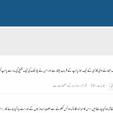
چہ آگ بجھانے والی گاڑی کے ایک ہوز پائپ کے قریب بیٹھا ہے اور اس نے پلاسٹک کی ایک تھیلی کی مدد سے پائپ کو 
جوابات: 10
فورم:
روز مرہ کے معمولات سے
کہ
وہ کیا چاہتے ہیں ، اس کا اندازہ لگانا کہ وہ کس کھلونے سے لطف اندوز ہوں گے اور اسے یاد کیا جائے گا۔. ا