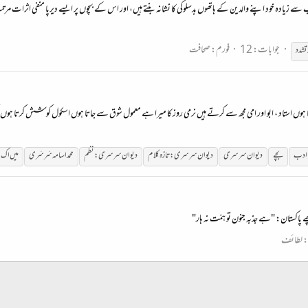
زیادہ خود اپنے والدین کے ہاتھوں بدسلوکی کا نشانہ بنتے ہیں، اور اس کے بچوں پر ایسے دیرپا منفی اثرات مرت
جوابات: 12
فورم:
صحافت
 تشدد
رتا ہوں استاد ، ابو اور امی مجھ سے کرتے ہیں نرمی روز کا میرا ہے معمول شوق سے جاتا ہوں اسکول کوشش کرتا ہوں
ا ادب
بچے
دیوان سرسری
دیوان سرسری: تازہ کلام
دیوان سرسری: نظم
محمد اسامہ سَرسَری
میں اک ا
 پاکستان: "ہے جذبہ جنون تو ہمّت نہ ہار"
:
لطائف