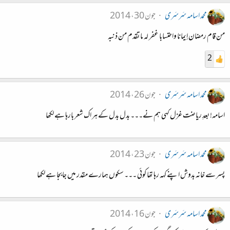
محمد اسامہ سَرسَری
جون 30، 2014
من قام رمضان إيمانا واحتسابا غفر لہ ما تقدم من ذنبہ
2
محمد اسامہ سَرسَری
جون 26، 2014
اسامہ! بعدِ ریاضت غزل کہی ہم نے۔۔۔ بدل بدل کے ہر اک شعر بارہا ہے لکھا
محمد اسامہ سَرسَری
جون 23، 2014
پسر سے خانہ بدوش اپنے کہہ رہا تھا کوئی ۔۔۔ سکوں ہمارے مقدر میں جابجا ہے لکھا
محمد اسامہ سَرسَری
جون 16، 2014