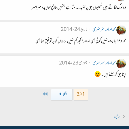
وہ لوگ لگاتے ہیں نصیبوں ہی پہ تکیہ ... ملتا ہے جنھیں طالعِ خوابیدہ سراسر
محمد اسامہ سَرسَری
مارچ 24، 2014
محرومِ اجابت نہیں کوئی بھی اسامہ! کچھ کم نہیں بندوں کو یہ توفیقِ دعا بھی
محمد اسامہ سَرسَری
جنوری 23، 2014
اپنا ہی کرسکتے ہیں۔
Last
1 از 3
اگلا
اراکین