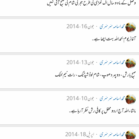
وصل کے ماہ و سال اک گھڑی کی طرح ہجر کی شام کی صبح آتی نہیں
محمد اسامہ سَرسَری
جون 16، 2014
آغازِ یوم بحمداللہ بہت اچھا ہے۔
محمد اسامہ سَرسَری
جون 13، 2014
صبح بارش ، دوپہر دھوپ، شام لوڈ شیڈنگ ، رات نیم خنک
محمد اسامہ سَرسَری
جون 10، 2014
ماشاءاللہ آج اردو محفل پر کافی رش نظر آرہا ہے۔
محمد اسامہ سَرسَری
اپریل 18، 2014