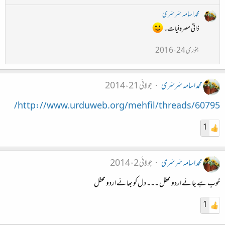
محمد اسامہ سَرسَری
ذاتی مصروفیات۔
جنوری 24، 2016
محمد اسامہ سَرسَری
جولائی 21، 2014
http://www.urduweb.org/mehfil/threads/60795/
1
محمد اسامہ سَرسَری
جولائی 2، 2014
خوب ہے جائے اردو محفل ۔۔۔ دل کو بھائے اردو محفل
1