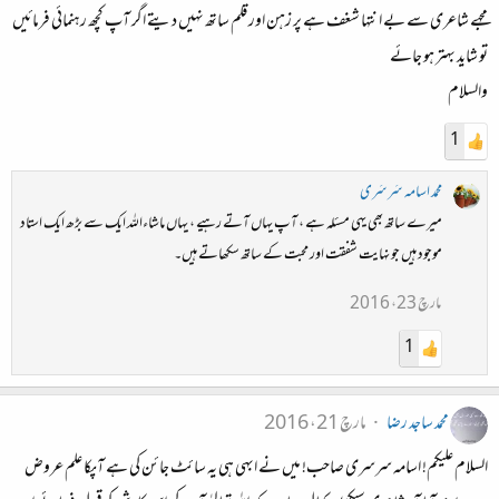
مجهے شاعری سے بے انتہا شغف ہے پر زہن اور قلم ساتھ نہیں دیتے اگر آپ کچھ رہنمائی فرمائیں
تو شاید بہتر ہو جائے
والسلام
1
محمد اسامہ سَرسَری
میرے ساتھ بھی یہی مسئلہ ہے ، آپ یہاں آتے رہیے ، یہاں ماشاءاللہ ایک سے بڑھ ایک استاد
موجود ہیں جو نہایت شفقت اور محبت کے ساتھ سکھاتے ہیں۔
مارچ 23، 2016
1
محمد ساجد رضا
مارچ 21، 2016
السلام علیکم! اسامہ سرسری صاحب! میں نے ابهی ہی یہ سائٹ جائن کی ہے آپکا علم عروض