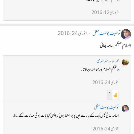
فروری 12، 2016
توصیف یوسف مغل
جنوری 24، 2016
السلام علیکم اسامہ بھائی
محمد اسامہ سَرسَری
وعلیکم السلام ورحمۃ اللہ وبرکاتہ۔
جنوری 24، 2016
1
توصیف یوسف مغل
اسامہ بهائی فیس بُک کے بارے میں پوچھ سکتا ہوں کہ ایسی کیا بات ہوئی معذرت کے ساتھ
جنوری 24، 2016