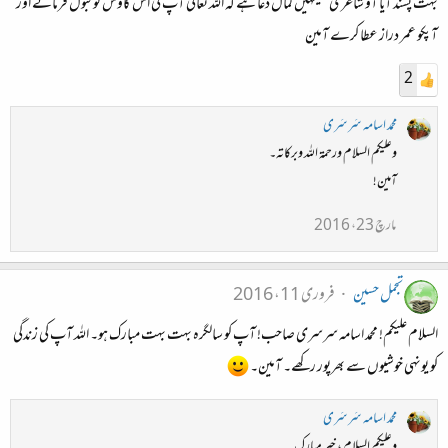
بہت پسند آیا آو شاعری سیکهیں کمال دعا ہے کہ اللہ تعالیٰ آپ کی اس کاوش کو قبول فرمائے اور
آپکو عمر دراز عطا کرے آمین
2
محمد اسامہ سَرسَری
وعلیکم السلام ورحمۃ اللہ وبرکاتہ۔
آمین!
مارچ 23، 2016
تجمل حسین
فروری 11، 2016
السلام علیکم! محمد اسامہ سرسری صاحب! آپ کو سالگرہ بہت بہت مبارک ہو۔ اللہ آپ کی زندگی
کو یونہی خوشیوں سے بھرپور رکھے۔ آمین۔
محمد اسامہ سَرسَری
وعلیکم السلام ، خیر مبارک۔