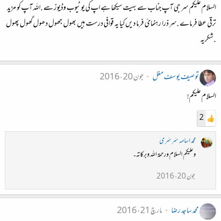
السلام علیکم سر جی آپ جناب سے بہیت سیکھا ہے اپ کی یوٹیوب وڈیوز سے .اللہ آپ کو مزید
ترقی عطا فرماے .سر ذرا رہنمائ فرما دیں کیا یہ قوافی درست ہیں بھول جھول دھول گھول پھول
.شکریہ
توصیف یوسف مغل
جون 20، 2016
السلام علیکم!
2
محمد اسامہ سَرسَری
وعلیکم السلام ورحمۃ اللہ وبرکاتہ۔
جون 20، 2016
محمد ساجد رضا
مارچ 21، 2016