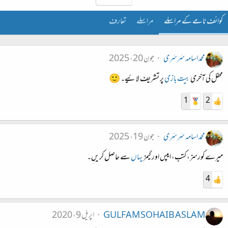
کوائف نامے کے مراسلے
مراسلے
تعارف
محمد اسامہ سَرسَری
جون 20، 2025
محفل کی آخری
بیت بازی
پر تشریف لائیے۔ 🙂
1
2
محمد اسامہ سَرسَری
جون 19، 2025
میرے کورسز، کتب، ایپس اور گیمز
یہاں
سے حاصل کریں۔
4
GULFAM SOHAIB ASLAM
اپریل 9، 2020