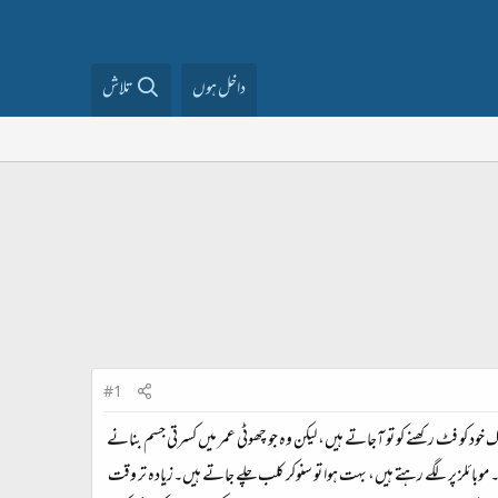
داخل ہوں
تلاش
#1
کو فٹ رکھنے کو تو آجاتے ہیں، لیکن وہ جو چھوٹی عمر میں کسرتی جسم بنانے
وبائلز پر لگے رہتے ہیں، بہت ہوا تو سنوکر کلب چلے جاتے ہیں۔زیادہ تر وقت