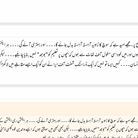
ضوع پر۔ مجھے امید ہے کہ سوچ کا زاویہ آہستہ آہستہ بدل جائے گا۔۔۔۔ اور بہتری آئے گی۔۔۔۔ ہر ای
وں اور میں خود اسی سکول آف تھاٹ سے ہوں کہ بچوں پر تعلیم کو "بوجھ" نہیں بنایا چاہئیے۔۔۔۔ لیکن 
ی انسان۔۔۔۔ کہیں ایسا تو نہیں کہ ایک ڈراسٹک شفٹ آف ایرا نے ان کو ایک ایسے مقابلے میں لا کھڑا 
 پر۔ مجھے امید ہے کہ سوچ کا زاویہ آہستہ آہستہ بدل جائے گا۔۔۔۔ اور بہتری آئے گی۔۔۔۔ ہر ایکشن ری ایکشن کے
ں کہ بچوں پر تعلیم کو "بوجھ" نہیں بنایا چاہئیے۔۔۔۔ لیکن کبھی کبھی میں سوچتی ہوں کہ ایسے والدین خود کیسی ذہ