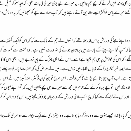
 والدین بھی پسند نہیں کرتے کہ بچے جم جائیں۔ یہ میرے لیے بڑی حیرانی کی بات تھی ، کہ بچہ سنوکر ک
ے میرے پاس تو اکثر ایسے والدین آتے رہتے ہیں کہ آپ ہمارے بچے کو سمجھائیں کہ یہ ورزش و
پنے بیٹے کی ورزش پر اس قدر خفا تھے کہ انہوں نے جم کے مالک سے کہا کہ اس کو ایک گھنٹہ سے 
ا کہ آپ کو اپنے بیٹے کے بارے میں پریشان ہونے کی ضرورت نہیں ہے۔ وہ محنت سے کسرت کرتا ہے ۔ ع
گے، کہ اس کی خواہش پر ہی جم بھیجا ہے اسے۔ اس نے ابھی میٹرک کے پیپرز دیے ہیں، ابھی اس کا کال
انوے فیصد نمبر لیکر بورڈ کے نمایاں طلباء میں شامل ہے۔ میں نے عرض کی، کہ حضرت! پڑھ تو وہ پہلے ہی رہ
 ہے۔ اب آپ ہی بتائیے پڑھے گا کس وقت۔ اس طرح تو بن گیا یہ ڈاکٹر۔ اللہ اکبر! میں نے اس بچے کی
ساتھ دیکھ لیں، تو بچے برباد کرنے کے جرم میں مجھ سے میرے ہی بچے چھین لیں۔ کہ تم اپنے بچوں کو کھ
ور اس نے لڑکے سے کہا کہ بیٹا! آپ اپنی ورزش کے درمیان جو وقفہ لیتے ہیں، اس کا دورانیہ کم کر دی
ہیں کر پا رہا تھا، جیسے جنون سے وہ روز کر رہا ہوتا ہے۔ وہ بیقراری سے ایک دیوار سے دوسری تک 