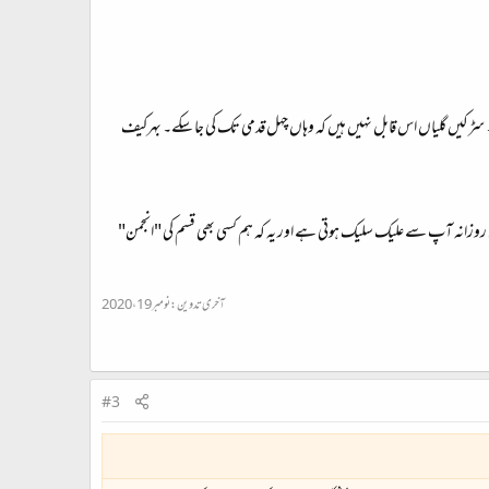
۔ سڑکیں گلیاں اس قابل نہیں ہیں کہ وہاں چہل قدمی تک کی جا سکے۔ بہرکیف
وزانہ آپ سے علیک سلیک ہوتی ہے اور یہ کہ ہم کسی بھی قسم کی "انجمن"
آخری تدوین:
نومبر 19، 2020
#3