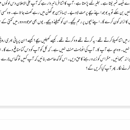
انوے فیصد نمبر لیتا ہے۔ بغیر کہے پڑھتا ہے، آپ کا اتنا فرمانبردار ہے کہ آپ علی الاعلان دس لوگوں
یں بن سکے تو یہ بوجھ اپنے بچے پر مت لادیے۔ ایسا ذہن جو گھٹن میں رہے گھٹ جاتا ہے۔ وہ کسی کام کا
س کا ازالہ کون کرے گا۔ اپنے بچوں پر رحم کیجیے۔ ان کو کھیلنے دیجیے۔ یوں بھی موجودہ دور میں گنتی کے
دور میں اتنا کھیلا کرتے تھے، یہ کرتے تھے وہ کرتے تھے۔ کیسے کھیلیں بچے؟ کیسے؟ ان پر پانی بھر
ہیں۔ وہ بچہ ہے آپ کا۔ آپ کی انویسٹ منٹ نہیں ہے۔ کہ کل کو آپ کو دس گنا منافع دے گا۔ اس
اچھا برا نہ سمجھائیں۔ مگر اس کو زندہ رہنے کا حق دیں۔ اس کو گدھا مت بنائیں کہ آپ کہیں تو گھاس چ
نے لگا۔ پھر آپ کیا کریں گے؟