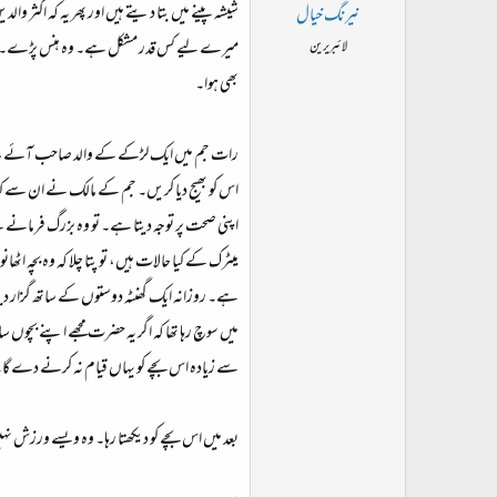
ت
شیشہ پینے میں بتا دیتے ہیں اور پھر یہ کہ اکثر
نیرنگ خیال
د
میرے لیے کس قدر مشکل ہے۔ وہ ہنس پڑے۔ کہت
لائبریرین
ا
بھی ہوا۔
ء
رات جم میں ایک لڑکے کے والد صاحب آئے، وہ ا
اس کو بھیج دیا کریں۔ جم کے مالک نے ان سے کہ
اپنی صحت پر توجہ دیتا ہے۔ تو وہ بزرگ فرمانے ل
میٹرک کے کیا حالات ہیں، تو پتا چلا کہ وہ بچہ اٹھ
ہے۔ روزانہ ایک گھنٹہ دوستوں کے ساتھ گزار دیتا
میں سوچ رہا تھا کہ اگر یہ حضرت مجھے اپنے بچوں 
سے زیادہ اس بچے کو یہاں قیام نہ کرنے دے گا۔ ا
بعد میں اس بچے کو دیکھتا رہا۔ وہ ویسے ورزش ن