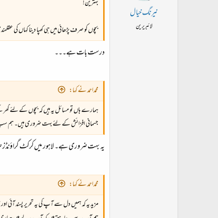
بہترین!
نیرنگ خیال
لائبریرین
بچوں کو صرف پڑھائی میں ہی کھپا دینا کہاں کی عقل
درست بات ہے۔۔۔
محمداحمد نے کہا:
ہمارے ہاں تو مسائل یہ ہیں کہ بچوں کے لئے گھر کے
جسمانی افزائش کے لئے بہت ضروری ہیں۔ ہم سب 
یہ بہت ضروری ہے۔ لاہور میں کرکٹ گراؤنڈز 
محمداحمد نے کہا:
مزید یہ کہ ہمیں دل سے آپ کی یہ تحریر پسند آئی