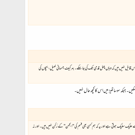
 قابل نہیں ہیں کہ وہاں چہل قدمی تک کی جا سکے۔ بہرکیف جسمانی کھیل، بچوں کی
 جبکہ سوسائٹیز میں اس کا کچھ حال نہیں۔
ک سلیک ہوتی ہے اور یہ کہ ہم کسی بھی قسم کی "انجمن" کے رُکن نہیں ہیں۔ اور نہ