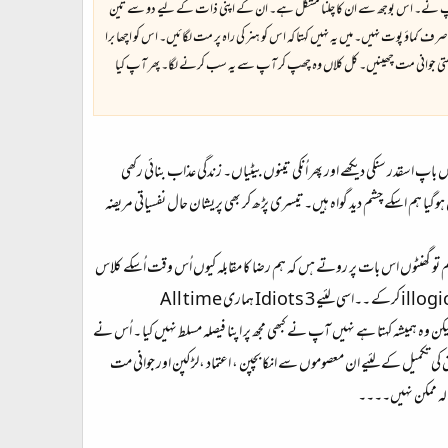
کھی ہے آپ نے۔ اس بوجھ سے ان کا چلنا مشکل ہے۔ ان کے اپنی ذات کے لیے دو سے تین
ؤ پوت نہیں۔ میں یہ نہیں کہتا کہ اس کو ہنر کی راہ پر مت لگائیں۔ اس کو اچھا برا
اٹھتی جوانی مت چھینیں۔ کل کلاں وہ چھپ کر آپ سے یہ سب کرنے لگا۔ پھر آپ کیا
 باپ اسقدر سنکی دیکھے اور پھر اُنکی تینوں بیٹیاں۔ زندگی عذاب بنائی رکھی
وں ہوگیا ہم اسکے چشم دید گواہ ہیں۔تیسری پڑھ کر بھی پریشان حال نفسیاتی مریضہ
ہم تو گھنٹوں اس بات پر روتے ہں کہ ہم رضا کا مقابلہ کیوں اُس وقت اُسکے کلاس
illog
کرکے ۔۔اسی لئیے 3 Idiots ہماری All time
یں لیکن وہ ہمیشہ کہتا ہے نہیں آپ نے کبھی مجھ پر اپنا فیصلہ مسلط نہیں کیا ۔ اُس نے
شوق کی تکمیل کے لئیے ان معصوموں سے انکا بچپن ، اعتماد ،لڑکپن اور جوانی مت
ازالہ ممکن نہیں۔۔۔۔