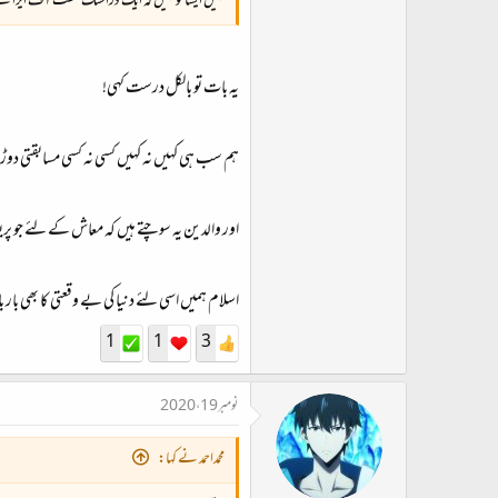
کہیں ایسا تو نہیں کہ ایک ڈراسٹک شفٹ آف ایرا نے ا
یہ بات تو بالکل درست کہی!
ہم سب ہی کہیں نہ کہیں کسی نہ کسی مسابقتی دوڑ
اور والدین یہ سوچتے ہیں کہ معاش کے لئے جو پریش
اسلام ہمیں اسی لئے دنیا کی بے وقعتی کا بھی بار ب
1
1
3
نومبر 19، 2020
محمداحمد نے کہا: