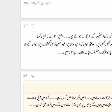
آخری تدوین:
نومبر 19، 2020
#4
کشن ری ایکشن کے محرکات ہوتے ہیں۔۔۔ انہیں نظر انداز نہیں کرنا
کبھی کبھی میں سوچتی ہوں کہ ایسے والدین خود کیسی ذہنی کیفیت میں ہوں گے جو
کیا ہو جو کہ درحقیقت ایک مقابلہ ہے ہی نہیں۔۔۔
#5
 محرکات ہوتے ہیں۔۔۔ انہیں نظر انداز نہیں کرنا چاہئیے۔۔۔۔ گو کہ میں آپکی بات سے
نی کیفیت میں ہوں گے جو بچوں پر اتنا پریشر ڈالتے ہوں گے، ہیں تو وہ بھی انسان۔۔۔۔