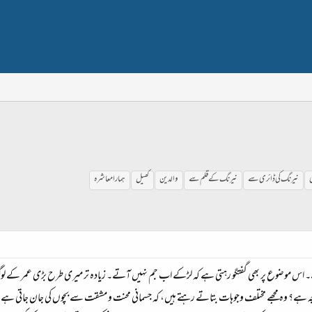
ی
نیرنگ کی ڈائری سے
نیرنگ کے قلم سے
والدین
کھیل
ہمارا معاشرہ
موضوع پر بھی گفتگو رہتی ہے کہ لڑکے اب جم نہیں آتے۔ زیادہ تر میری طرح بڑی عمر کے لوگ خود 
ہ ہے؟ وہ مجھے مختلف وجوہات بتاتے رہتے ہیں، کہ جسمانی محنت و مشقت سے بچوں کی جان جاتی ہے۔ م