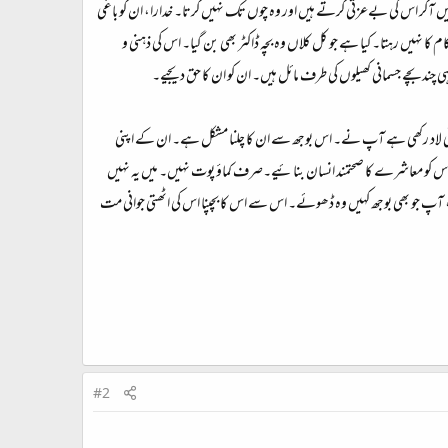
 میں آکر اس کی بےعزتی کرتے ہیں اور وہ چوں تک نہیں کرتا۔ خدارا، ان کو باغی
 نہیں رہتا۔ کیا ہے جو کل کلاں وہ بچہ ڈاکٹر بھی بن گیا۔ اس کی ذہنی و
 ہی چند بچے جسمانی کھیلوں کی طرف مائل ہیں۔ ان کو ان کا حق دیجیے۔
ی روئی لاد رکھی ہے آپ نے۔ اس بوجھ سے ان کا چلنا مشکل ہے۔ ان کے اپنی
 کو معاشرے کا صحتمند انسان بنائیے۔صرف کماؤ پوت نہیں۔ میں یہ نہیں
رے، آپ جو بھی بوجھ کہیں وہ ڈھوئے۔ اس سے اس کا بچپنا اس کی اٹھتی جوانی مت
#2