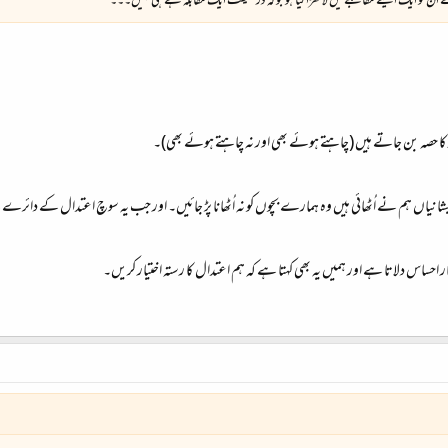
ن کو ایک ایسے مقابلے میں لا کھڑا کیا ہو جو کہ درحقیقت ایک مقابلہ ہے ہی نہیں۔۔۔
 کا حصہ بن جاتے ہیں (چاہتے ہوئے بھی اور نہ چاہتے ہوئے بھی)۔
انیاں ہم نے اُٹھائی ہیں وہ ہمارے بچوں کو نہ اُٹھانا پڑ جائیں۔ اور جب یہ سوچ اعتدال کے دائرے سے
ار احساس دلاتا ہے اور ہمیں یہ بھی کہتا ہے کہ ہم اعتدال کا رستہ اختیار کریں۔