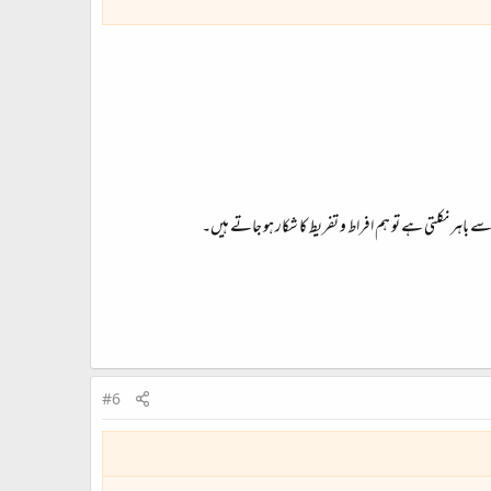
 باہر نکلتی ہے تو ہم افراط و تفریط کا شکار ہو جاتے ہیں۔
#6