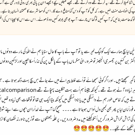
ر میں اتنا کھیلا کرتے تھے، یہ کرتے تھے وہ کرتے تھے۔ کیسے کھیلیں بچے؟ کیسے؟ ان پر پانی بھری روئی لاد ر
ی انویسٹ منٹ نہیں ہے۔ کہ کل کو آپ کو دس گنا منافع دے گا۔ اس کو معاشرے کا صحتمند انسان بنائیے۔صرف کما
س کو گدھا مت بنائیں کہ آپ کہیں تو گھاس چرے، آپ جو بھی بوجھ کہیں وہ ڈھوئے۔ اس سے اس کا بچپنا اس کی 
چُن لیا سچ ہمارے ایک کولیگ خیر سے یہُ تو آپ نے با پ کا حال سنایا ہم نے اللّہُ کی مار سے دونوں ماں
اکٹر بن گئیں پر تیسری انجئینر تو ضرور بنی مگر ماں باپ کے پالگل پن کی نذر اُسکا بچپن اور لڑکپن دون
ی جاگیر سمجھتے ہیں۔ اور اگر کوئی سمجھائے تو اُسے غلط پیرائےمیں لے جاتے ہں سچ بہت دُکھ ہوتا ہے ۔
زیادہ آ ئے ہوتے تھے ۔کیونکہ یقیناً ہم اُسے بہت تکلیف پہنچاتے تھے
ical comparison
تو روتے ہیں کہ خاص طور ہم نے دانستگی میں یا نادانستگی میں کیونکہ بیٹا ایک ہی تھا تو توقعات بھی زیادہ تھ
م نے فوراً مان لیا پر پھر بھی کبھی دل اُداس ہوجاتا ہے ۔۔۔۔ صحیح کہا آپ نے خداُرا ان بچوں سے اپنے 
ی تراش خراش ضرور کریں اُنکو کھلنے میں مدد ضرور دیں۔پر لللُّہ جھٹکوں سے توڑیں نا ورنہ نقصان کا 
ر لکھنے کے لئیے۔۔