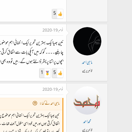
5
نومبر 19، 2020
نین بھیا ایک بہترین تحریر ایک انتہائی اہم مو
چاہئیے۔۔۔۔ گو کہ میں آپکی بات سے اتفاق کرتی ہ
بچوں پر اتنا پریشر ڈالتے ہوں گے، ہیں تو وہ بھ
ماہی احمد
لائبریرین
1
5
نومبر 19، 2020
ماہی احمد نے کہا:
نین بھیا ایک بہترین تحریر ایک انتہائی اہم موضوع
محمداحمد
اتفاق کرتی ہوں اور میں خود اسی سکول آف تھاٹ سے ہو
لائبریرین