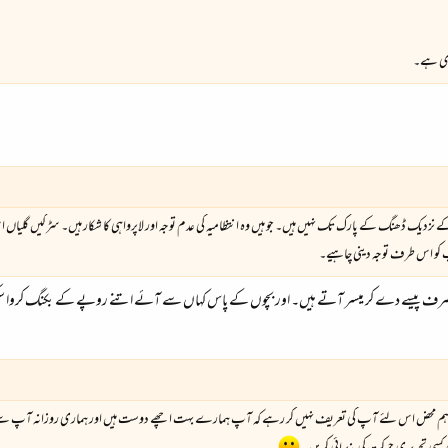
مندی ہے۔
 نزدیک ڈھنگ کے پارک تک نہیں ہیں۔ جو ہیں وہ انتظامیہ کی عدم توجہ اور لاپرواہی کا شکار ہیں۔ سڑکیں گلیاں اس
کو اس طرف توجہ دینی چاہیے۔
صرف پیسے دے کر میسر آتے ہیں۔ اور بچوں کے پاس کہاں سے آئے اتنے روپے کے بکنگ کروا سکیں۔
 اور ہم محض اس لئے آپ کی تعریف نہیں کر رہے کہ آپ ہمارے بہت اچھے دوست ہیں اور ہماری روزانہ آپ سے علی