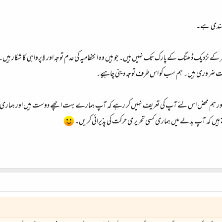
قلمندی ہے۔
 کے نزدیک ڈھنگ کے پارک تک نہیں ہیں۔ جو ہیں وہ انتظامیہ کی عدم توجہ اور لاپرواہی کا شکار ہیں
 بہت ضروری ہیں۔ ہم سب کو اس طرف توجہ دینی چاہیے۔
آئی اور ہم محض اس لئے آپ کی تعریف نہیں کر رہے کہ آپ ہمارے بہت اچھے دوست ہیں اور ہماری ر
ہیں کہ آپ بدلے میں ہماری کسی تحریر ی حرکت کی پذیرائی کریں۔