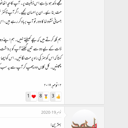
مجھے دکھ ہو رہا ہے اس ذہنیت پر۔ آپ کا بچہ اٹھ
مت بنائیے۔ ان پر احسان کیجیے۔ اگر آپ ڈاکٹر نہ
جسمانی نشوونما کا دور تو آپ برباد کر رہے ہیں، ا
ہم گلہ کرتے ہیں کہ بچے کھیلتے نہیں۔ ہم اپنے 
ذات کے لیے دو سے تین گھنٹے آپ کو برداشت ن
کہتا کہ اس کو ہنر کی راہ پر مت لگائیں۔ اس کو 
چھینیں۔ کل کلاں وہ چھپ کر آپ سے یہ سب کر
۱۲ نومبر ۲۰۱۹
1
8
3
نومبر 19، 2020
بہترین!