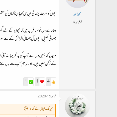
بچوں کو صرف پڑھائی میں ہی کھپا دینا کہاں کی ع
محمداحمد
لائبریرین
ہمارے ہاں تو مسائل یہ ہیں کہ بچوں کے لئے گھر
جسمانی کھیل، بچوں کی جسمانی افزائش کے لئے
مزید یہ کہ ہمیں دل سے آپ کی یہ تحریر پسند 
کے رُکن نہیں ہیں۔ اور نہ ہم آپ سے یہ چاہتے 
1
1
4
نومبر 19، 2020
نیرنگ خیال نے کہا: