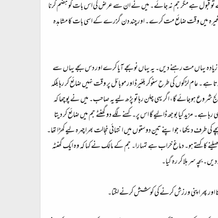
ھیل لے تو قبول ہے مگر جم نہ جائے۔ میں نے ان سے عرض کی اس بات کو ہضم کرنا
غیرہ میں وقت ضائع مت کرے۔ اور چند دن گزرے کے اسی بات کا مشاہدہ
زیادہ یہاں مت رہنے دیں۔ یہ یہاں نو بجے آیا کرے اور دس بجے یہاں سے
ام لڑکوں کی طرح سنوکر بلئیرڈ اور موبائل پر وقت نہیں ضائع کر رہا بلکہ
ج شروع ہوجائے گا، اگر یہی چلن رہا تو پڑھ لیے یہ صاحب۔ میں نے پوچھا کہ
ا ہے۔ مزید کیا بوجھ ڈالیے گا اس پر۔ کہنے لگے دو گھنٹے جم میں ضائع کر دیتا
 طرف دیکھا، جو اپنے تین دوستوں میں انتہائی خجالت بھرا چہرہ لیے کھڑا تھا۔
یلنے کا کہتے ہو۔ دماغ خراب ہے تمہارا۔ جم کے مالک نے کہا کہ وہ ایک گھنٹہ
ں۔ بچہ سر ہلا کر رہ گیا۔
جاتا اور پھر اپنی ورزش کرنے کی کوشش کرنے لگتا۔