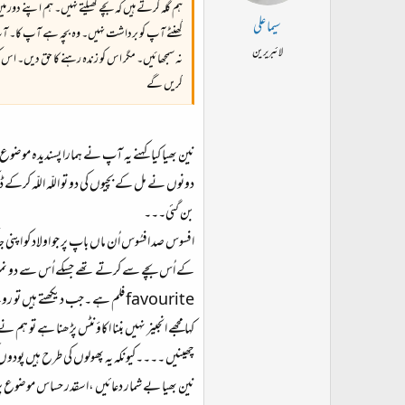
ہم گلہ کرتے ہیں کہ بچے کھیلتے نہیں۔ ہم اپنے دو
سیما علی
گھنٹے آپ کو برداشت نہیں۔ وہ بچہ ہے آپ کا۔ آپ ک
لائبریرین
نہ سمجھائیں۔ مگر اس کو زندہ رہنے کا حق دیں۔ ا
کریں گے
نین بھیا کیا کہنے یہ آپ نے ہمارا پسندیدہ موضوع 
دونوں نے مل کے بچیوں کی دو تو اللّہ اللّہ کرکے ڈ
بن گئی۔۔۔
افسوس صد افسُوس اُن ماں باپ پر جو اولاد کو اپن
کے اُس بچے سے کرتے تھے جسکے اُس سے دو نمبر 
favourite فلم ہے ۔جب دیکھتے ہیں 
کہا مجھے انجینر نہیں بننا اکاؤنٹس پڑھنا ہے تو ہ
چھینیں ۔۔۔۔کیونکہ یہ پھولوں کی طرح ہیں پودوں ک
نین بھیا بے شمار دعائیں ،اسقدر حساس موضوع پ