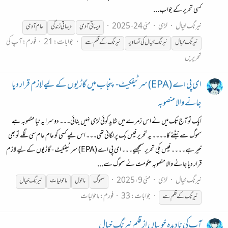
کسی تحریر کے جواب...
نیرنگ خیال
لڑی
مئی 24، 2025
دیہاتی آدمی
دیہاتی زندگی
عام آدمی
جوابات: 21
فورم:
آپ کی
نیرنگ
خیال
نیرنگ
خیال کی تصاویر
نیرنگ
کے
قلم
سے
تحریریں
ای پی اے (EPA) سرٹیفکیٹ- پنجاب میں گاڑیوں کے لیے لازم قرار دیا
جانے والا منصوبہ
ایک تو آج تک میں نے اس زمرے میں شاید کوئی لڑی نہیں بنائی۔۔۔ دوسرا یہ نیا منصوبہ ہے
سموگ سے نبٹنے کا۔۔۔۔ یہ تحریر فیس بک پر لگائی تھی۔۔۔ اس لیے کسی کو عام عام سی لگے تو بھی
خیر ہے۔۔۔۔ فیس بکی تحریر سمجھیے۔۔۔ ای پی اے (EPA) سرٹیفکیٹ - گاڑیوں کے لیے لازم
قرار دیا جانے والا منصوبہ حکومت نے سموگ سے...
نیرنگ خیال
لڑی
مئی 9، 2025
سموگ
ماحول
ماحولیات
نیرنگ
خیال
جوابات: 33
فورم:
ماحولیات
نیرنگ
کے
قلم
سے
آپ کی نادیدہ خوبیاں از قلم نیرنگ خیال