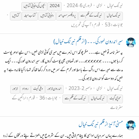
نیرنگ خیال
لڑی
فروری 6، 2024
2024
بچوں کی پنجابی کتابیں
نیرنگ
خیال
نیرنگ
کے
قلم
سے
پروفیسر سعید احمد
پنجابی کتابیں
کتاب میلہ
کتابیں
جوابات: 53
فورم:
آپ کی تحریریں
سیر اندرون لہور کی۔۔۔ (از قلم نیرنگ خیال)
یہ سفر نامہ تو نہیں ہے۔۔۔ مگر چونکہ اس زمرے میں میری کوئی لڑی نہیں، اس لیے ادھر پوسٹ
کر رہا ہوں۔۔۔۔ ہوہوہوہوہوہو۔۔۔ اور تصاویر بھی پوسٹ کروں گا۔ سیر اندرون لہور کی۔۔۔ ایک
مدت سے میرے اس راگ نے باسط اور خرم کے سر میں درد کر رکھا تھا کہ تمہارا کیا فائدہ ہے؟ یہ
نہیں کہ دوست کو اندرون لاہور کی...
نیرنگ خیال
لڑی
دسمبر 2، 2023
اندرون لاہور
دہلی گیٹ
روداد
لاہور
جوابات: 36
فورم:
اراکین کے
موچی گیٹ
نیرنگ
خیال
نیرنگ
کے
قلم
سے
سفرنامے
مسٹی آئیز از قلم نیرنگ خیال
ہمارے یہاں سردیاں اداسی کا پیغام لاتی ہیں۔ ان کے شروع میں جھڑتے پتے درختوں کے زرد