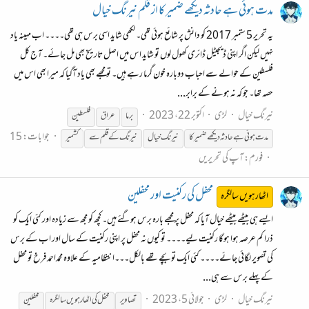
مدت ہوئی ہے حادثہ دیکھے ضمیر کا از قلم نیرنگ خیال
یہ تحریر 5 ستمبر 2017 کو دانش پر شائع ہوئی تھی۔ لکھی شاید اسی برس ہی تھی۔۔۔۔ اب مہینہ یاد
نہیں لیکن اگر اپنی ڈیجیٹل ڈائری کھول لوں تو شاید اس میں اصل تاریخ بھی مل جائے۔ آج کل
فلسطین کے حوالے سے احباب دوبارہ خون گرما رہے ہیں۔ تو مجھے بھی یاد آگیا کہ میرا بھی اس میں
حصہ تھا۔ جو کہ نہ ہونے کے برابر...
نیرنگ خیال
لڑی
اکتوبر 22، 2023
برما
عراق
فلسطین
جوابات: 15
مدت ہوئی ہے حادثہ دیکھے ضمیر کا
نیرنگ
خیال
نیرنگ
کے
قلم
سے
کشمیر
فورم:
آپ کی تحریریں
محفل کی رکنیت اور محفلین
اٹھارہویں سالگرہ
ایسے ہی بیٹھے بیٹھے خیال آیا کہ محفل پر مجھے بارہ برس ہوگئے ہیں۔ کچھ کو مجھ سے زیادہ اور کئی ایک کو
ذرا کم عرصہ ہوا ہوگا رکنیت لیے۔۔۔۔ تو کیوں نہ محفل پر اپنی رکنیت کے سال اور اب کے برس
کی تصویر لگائی جائے۔۔۔۔ کئی ایک تو بچے تھے بالکل۔۔۔انتظامیہ کے علاوہ محمداحمد فرخ تو محفل
کے پہلے برس سے ہی...
نیرنگ خیال
لڑی
جولائی 5، 2023
تصاویر
محفل کی اٹھارہویں سالگرہ
محفلین