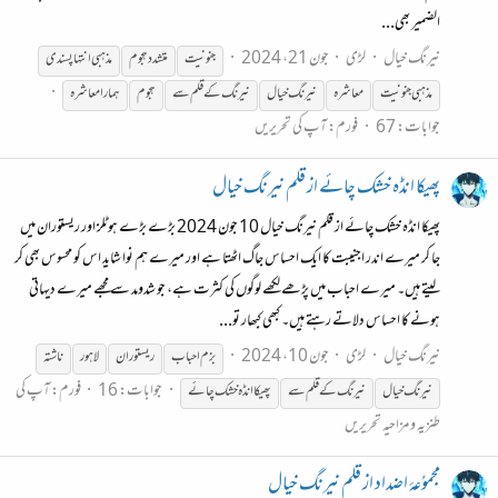
الضمیر بھی...
نیرنگ خیال
لڑی
جون 21، 2024
جنونیت
متشدد ہجوم
مذہبی انتہا پسندی
مذہبی جنونیت
معاشرہ
نیرنگ
خیال
نیرنگ
کے
قلم
سے
ہجوم
ہمارامعاشرہ
جوابات: 67
فورم:
آپ کی تحریریں
پھیکا انڈہ خشک چائے از قلم نیرنگ خیال
پھیکا انڈہ خشک چائے از قلم نیرنگ خیال 10 جون 2024 بڑے بڑے ہوٹلز اور ریستوران میں
جا کر میرے اندر اجنیبت کا ایک احساس جاگ اٹھتا ہے اور میرے ہم نوا شاید اس کو محسوس بھی کر
لیتے ہیں۔ میرے احباب میں پڑھے لکھے لوگوں کی کثرت ہے، جو شدومد سے مجھے میرے دیہاتی
ہونے کا احساس دلاتے رہتے ہیں۔ کبھی کبھار تو...
نیرنگ خیال
لڑی
جون 10، 2024
بزم احباب
ریستوران
لاہور
ناشتہ
جوابات: 16
فورم:
آپ کی
نیرنگ
خیال
نیرنگ
کے
قلم
سے
پھیکا انڈہ خشک چائے
طنزیہ و مزاحیہ تحریریں
مجموُعۂ اضداد از قلم نیرنگ خیال