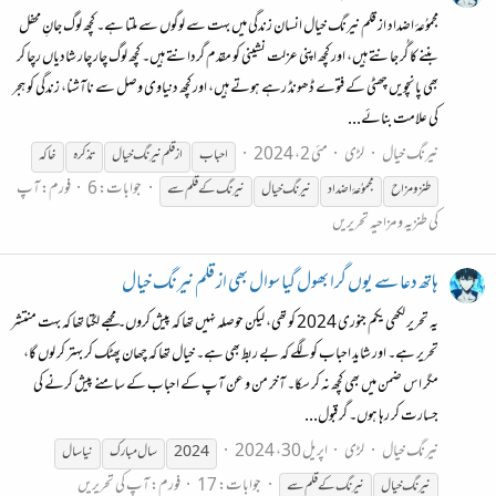
مجموُعۂ اضداد از قلم نیرنگ خیال انسان زندگی میں بہت سے لوگوں سے ملتا ہے۔ کچھ لوگ جانِ محفل
بننے کا گُر جانتے ہیں، اور کچھ اپنی عزلت نشینی کو مقدم گردانتے ہیں۔ کچھ لوگ چار چار شادیاں رچا کر
بھی پانچویں چھٹی کے فتوے ڈھونڈ رہے ہوتے ہیں، اور کچھ دنیاوی وصل سے ناآشنا، زندگی کو ہجر
کی علامت بنائے...
نیرنگ خیال
لڑی
مئی 2، 2024
احباب
از
قلم
نیرنگ
خیال
تذکرہ
خاکہ
جوابات: 6
فورم:
آپ
طنز و مزا ح
مجموُعۂ اضداد
نیرنگ
خیال
نیرنگ
کے
قلم
سے
کی طنزیہ و مزاحیہ تحریریں
ہاتھ دعا سے یوں گرا بھول گیا سوال بھی از قلم نیرنگ خیال
یہ تحریر لکھی یکم جنوری 2024 کو تھی، لیکن حوصلہ نہیں تھا کہ پیش کروں۔ مجھے لگتا تھا کہ بہت منتشر
تحریر ہے۔ اور شاید احباب کو لگے کہ بے ربط بھی ہے۔ خیال تھا کہ چھان پھٹک کر بہتر کر لوں گا،
مگر اس ضمن میں بھی کچھ نہ کر سکا۔ آخر من و عن آپ کے احباب کے سامنے پیش کرنے کی
جسارت کر رہا ہوں۔ گر قبول...
نیرنگ خیال
لڑی
اپریل 30، 2024
2024
سال مبارک
نیا سال
جوابات: 17
فورم:
آپ کی تحریریں
نیرنگ
خیال
نیرنگ
کے
قلم
سے