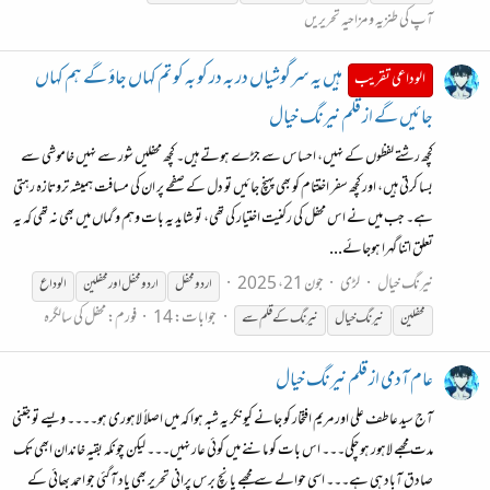
آپ کی طنزیہ و مزاحیہ تحریریں
ہیں یہ سرگوشیاں در بہ در کو بہ کو تم کہاں جاؤ گے ہم کہاں
الوداعی تقریب
جائیں گے از قلم نیرنگ خیال
کچھ رشتے لفظوں کے نہیں، احساس سے جڑے ہوتے ہیں۔ کچھ محفلیں شور سے نہیں خاموشی سے
بسا کرتی ہیں، اور کچھ سفر اختتام کو بھی پہنچ جائیں تو دل کے صفحے پر ان کی مسافت ہمیشہ تروتازہ رہتی
ہے۔ جب میں نے اس محفل کی رکنیت اختیار کی تھی، تو شاید یہ بات وہم و گماں میں بھی نہ تھی کہ یہ
تعلق اتنا گہرا ہوجائے...
نیرنگ خیال
لڑی
جون 21، 2025
اردو محفل
اردو محفل اور محفلین
الوداع
جوابات: 14
فورم:
محفل کی سالگرہ
محفلین
نیرنگ
خیال
نیرنگ
کے
قلم
سے
عام آدمی از قلم نیرنگ خیال
آج سید عاطف علی اور مریم افتخار کو جانے کیونکر یہ شبہ ہوا کہ میں اصلاً لاہوری ہو۔۔۔۔ ویسے تو جتنی
مدت مجھے لاہور ہو چکی۔۔۔ اس بات کو ماننے میں کوئی عار نہیں۔۔۔ لیکن چونکہ بقیہ خاندان ابھی تک
صادق آباد ہی ہے۔۔۔ اسی حوالے سے مجھے پانچ برس پرانی تحریر بھی یاد آگئی جو احمد بھائی کے