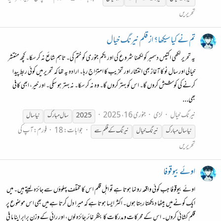
تحریریں
تم نے کیا سیکھا؟ از قلم نیرنگ خیال
یہ تحریر لکھی اکتیس دسمبر کو لکھنا شروع کی اور یکم جنوری کو ختم کی۔ تاہم شائع نہ کر سکا۔ کچھ منتشر
خیالی اور سال نو کا آغاز بھی انتشار اور تخریب کا امتزاج رہا۔ ارادہ یہ تھا کہ تحریر میں کوئی ربط پیدا
کرنے کی کوشش کروں گا۔ اس کو بہتر کروں گا۔ وہ نہ کر سکا۔ نہ بہتر ہو سکی۔ اور خیر، ابھی کافی
بھی...
نیرنگ خیال
لڑی
جنوری 16، 2025
2025
سال مبارک
نیا سال
جوابات: 18
فورم:
آپ کی
نیا سال مبارک
نیرنگ
خیال
نیرنگ
کے
قلم
سے
تحریریں
اوئے بیوقوفا
اوئے بیوقوفا جب کوئی واقعہ رونما ہوتا ہے تو اہل قلم اس کا مختلف پہلوؤں سے جائزہ لیتے ہیں۔ میں
ایک کونے میں بیٹھا دیکھتا رہتا ہوں۔ اکثر ایسا ہوتا ہے کہ میرا دل کرتا ہے میں بھی اس موضوع پر
قلم کشائی کروں۔ اس کے محرکات و مدرکات کا بنظر غائر جائزہ لوں، اور رائی کے وزن برابر اپنا ما فی