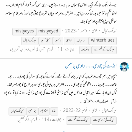
ہوتے رنگ بنا کہے ایک اداسی کا سماں سا باندھ دیتے ہیں۔ رہی سہی کسر شعراء کرام اور ادیب
اپنی نظم و نثر میں پوری کر دیتے ہیں۔ الغرض اِدھر سردیاں شروع ہوتی ہیں اور اُدھر تمام معاصر
سوشل میڈیا چینلز پر اداسی کا مینا...
نیرنگ خیال
لڑی
دسمبر 1، 2023
mistyeyes
mistyeyed
winterblues
،اداسیاں
اداسی
دسمبر
مسٹی آئیز
نیرنگ
خیال
جوابات: 11
فورم:
آپ کی طنزیہ و مزاحیہ تحریریں
نیرنگ
کے
قلم
سے
ونٹربلوز
انڈے کی چوری۔۔۔ راوی جاسمن
بچپن میں ہم عجیب و غریب کہانیاں پڑھا کرتے تھے۔ کھانے کی چوری ،دال کی چوری۔۔۔ چور
فاختہ۔۔۔ چورمینا۔۔۔ انگوٹھی کی چوری۔۔۔۔ الغرض ہر چیز کی چوری اور ہر طرح کا چور میسر تھا۔
لیکن ان ادباء کے امیر الخیال دماغوں میں کبھی نہ آئی تو انڈے کی چوری نہ آئی۔ اور نہ آیا تو انڈہ چور
نہ آیا۔ صدیوں ادب متلاشی...
نیرنگ خیال
لڑی
نومبر 22، 2023
انڈہ
انڈہ چور
جاسمن
نیرنگ
خیال
جوابات: 114
فورم:
ذکر محفلین
نیرنگ
کی ڈائری
سے
نیرنگ
کے
قلم
سے