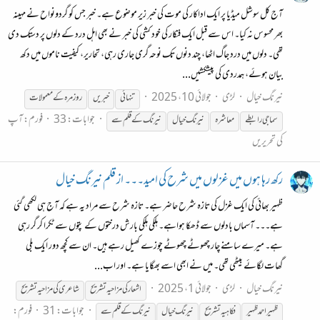
آج کل سوشل میڈیا پر ایک اداکار کی موت کی خبر زیر موضوع ہے۔ خبر جس کو گردونواح نے مہینہ
بھر محسوس نہ کیا۔ اس سے قبل ایک فنکار کی خود کشی کی خبر نے بھی اہل درد کے دلوں پر دستک دی
تھی۔ دلوں میں درد جاگ اٹھا، چند دنوں تک نوحہ گری جاری رہی، تحاریر، کیفیت ناموں میں دکھ
بیان ہوئے، ہمدردی کی پیشکشیں...
نیرنگ خیال
لڑی
جولائی 10، 2025
تنہائی
خبریں
روز مرہ
کے
معمولات
جوابات: 33
فورم:
آپ
سماجی رابطے
معاشرہ
نیرنگ
خیال
نیرنگ
کے
قلم
سے
کی تحریریں
رکھ رہا ہوں میں غزلوں میں شرح کی امید۔۔۔ از قلم نیرنگ خیال
ظہیر بھائی کی ایک غزل کی تازہ شرح حاضر ہے۔ تازہ شرح سے مراد یہ ہے کہ آج ہی لکھی گئی
ہے۔۔۔ آسماں بادلوں سے ڈھکا ہواہے۔ ہلکی ہلکی بارش درختوں کے پتوں سے ٹکرا کر گر رہی
ہے۔ میرے سامنے چار چھوٹے چھوٹے چوزے کھیل رہے ہیں۔ ان سے کچھ دور ایک بلی
گھات لگائے بیٹھی تھی۔ میں نے ابھی اسے بھگایا ہے۔ اور اب...
نیرنگ خیال
لڑی
جولائی 1، 2025
اشعار کی مزاحیہ تشریح
شاعری کی مزاحیہ تشریح
جوابات: 31
فورم:
ظہیر احمد ظہیر
فکاہیہ تشریح
نیرنگ
خیال
نیرنگ
کے
قلم
سے