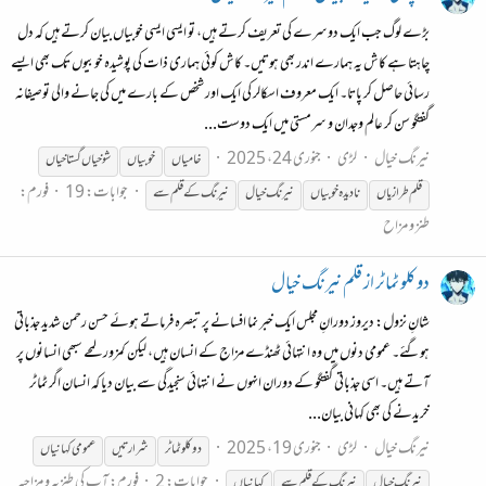
بڑے لوگ جب ایک دوسرے کی تعریف کرتے ہیں، تو ایسی ایسی خوبیاں بیان کرتے ہیں کہ دل
چاہتا ہے کاش یہ ہمارے اندر بھی ہوتیں۔ کاش کوئی ہماری ذات کی پوشیدہ خوبیوں تک بھی ایسے
رسائی حاصل کر پاتا۔ ایک معروف اسکالر کی ایک اور شخص کے بارے میں کی جانے والی توصیفانہ
گفتگو سن کر عالم وجدان و سرمستی میں ایک دوست...
نیرنگ خیال
لڑی
جنوری 24، 2025
خامیاں
خوبیاں
شوخیاں گستاخیاں
جوابات: 19
فورم:
قلم
طرازیاں
نادیدہ خوبیاں
نیرنگ
خیال
نیرنگ
کے
قلم
سے
طنز و مزاح
دو کلو ٹماٹر از قلم نیرنگ خیال
شانِ نزول: دیروز دورانِ مجلس ایک خبر نما افسانے پر تبصرہ فرماتے ہوئے حسن رحمن شدید جذباتی
ہوگئے۔ عمومی دنوں میں وہ انتہائی ٹھنڈے مزاج کے انسان ہیں، لیکن کمزور لمحے سبھی انسانوں پر
آتے ہیں۔ اسی جذباتی گفتگو کے دوران انہوں نے انتہائی سنجیدگی سے بیان دیا کہ انسان اگر ٹماٹر
خریدنے کی بھی کہانی بیان...
نیرنگ خیال
لڑی
جنوری 19، 2025
دو کلو ٹماٹر
شرارتیں
عمومی کہانیاں
جوابات: 2
فورم:
آپ کی طنزیہ و مزاحیہ
نیرنگ
خیال
نیرنگ
کے
قلم
سے
کہانیاں