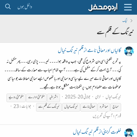
داخل ہوں
ٹیگ
نیرنگ کے قلم سے
گالیاں اور معافی نامے از قلم نیرنگ خیال
یہ تحریر لکھنی اسی دن شروع کی تھی، جب یہ واقعہ ہوا۔۔۔۔ خیر۔۔۔ پڑی رہی۔۔۔ پھر مکمل نہ
کی۔۔۔ آج ہمت کر کے مکمل کی ہے۔۔۔۔ آپ تمام احباب سے معذرت کے ساتھ۔۔۔۔۔
گالیاں اور معافی نامے میرے لیےسیاسی و سماجی اور بالخصوص ایسے سماجی معاملات جو سیاسی
موضوعات سے متصادم ہوں، پر لکھنا بہت مشکل ہوتا ہے۔ مجھے...
نیرنگ خیال
لڑی
جولائی 20، 2025
اشرافیہ
حکومتی ادارے
حکومتی رویے
جوابات: 23
سماج
معاشرہ
معافی نامے
نیرنگ
خیال
نیرنگ
کے
قلم
سے
فورم:
آپ کی تحریریں
خلوت گزینی از قلم نیرنگ خیال