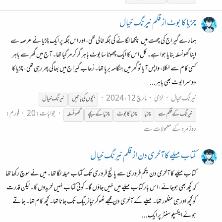
چڑیا کا بوٹ از قلم نیرنگ خیال
ہمارے گیراج کی چھت میں پنکھا لگانے کی جگہ خالی تھی، اور اس جگہ پر ایک چڑیا نے عرصہ سے
اپنا گھونسلہ بنایا ہوا ہے۔ کل اس کا ایک چھوٹا سا بوٹ باہر گر کر مر گیا تھا۔ آج میں گھر سے باہر
کسی کام سے نکلا، واپس آیا تو گھر میں ہنگامہ برپا تھا۔ رُحاب گیراج میں بھاگی پھر رہی تھی، چڑیا کا
دوسرا بوٹ بھی باہر...
نیرنگ خیال
لڑی
مارچ 12، 2024
بچوں کی باتیں
نیرنگ
خیال
جوابات: 20
فورم:
نیرنگ
کے
قلم
سے
چڑیا
چڑیا کا بوٹ
چڑیا
کے
بچے
گھونسلہ
روز مرہ کے معمولات سے
کتاب میلے کا آخری دن از قلم نیرنگ خیال
کتاب میلے کا آخری دن یکم فروری سے پانچ فروری تک کتاب میلہ لگا تھا۔ میں نے سوچ رکھا تھا
کہ کچھ بھی ہوجائے، اس بار کتاب میلے میں نہیں جاؤں گا۔ کوئی کتاب نہیں خریدوں گا۔ لیکن قدرت
کو کچھ اور ہی منظور تھا۔ میلے کے آخری دن مجھے ٹھوکر نیاز بیگ تک جانا تھا۔ کچھ کام تھا۔ جاتے
ہوئے ایکسپو سنٹر پر ایک...