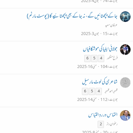
جوابات
74
جون 4، 2025
جا کے پچھتائیں گے، نہ جا کے بھی پچھتائیے گا (پوسٹ مارٹم)
عرفان سعید
جوابات
15
جون 3، 2025
جولائی ایلیا کی موشگافیاں
فرخ منظور
6
5
4
جوابات
104
مئی 16، 2025
شاعری کی لوٹ مار سیل
ظہیراحمدظہیر
6
5
4
جوابات
112
مئی 14، 2025
التماس در ردِ التباس
رضوان راز
2
جوابات
20
مئی 8، 2025