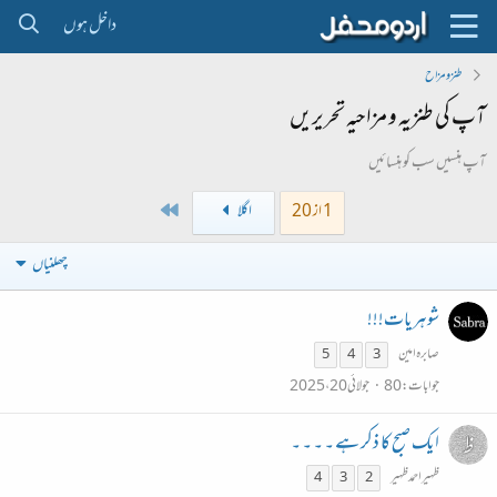
داخل ہوں
طنز و مزاح
آپ کی طنزیہ و مزاحیہ تحریریں
آپ ہنسیں سب کو ہنسائیں
Last
1 از 20
اگلا
چھلنیاں
شوہریات!!!
صابرہ امین
5
4
3
جوابات
80
جولائی 20، 2025
ایک صبح کا ذکر ہے ۔ ۔ ۔ ۔
ظہیراحمدظہیر
4
3
2