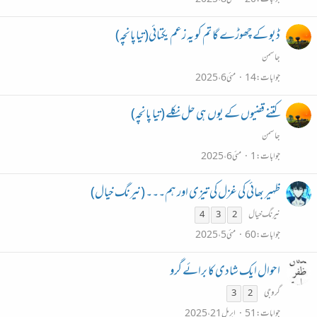
ڈبو کے چھوڑے گا تم کو یہ زعم یکتائی(تیاپانچہ)
جاسمن
جوابات
14
مئی 6، 2025
کتنے قضیوں کے یوں ہی حل نکلے (تیا پانچہ)
جاسمن
جوابات
1
مئی 6، 2025
ظہیر بھائی کی غزل کی تیزی اور ہم۔۔۔ (نیرنگ خیال)
نیرنگ خیال
4
3
2
جوابات
60
مئی 5، 2025
احوال ایک شادی کا برائے گرو
گرو جی
3
2
جوابات
51
اپریل 21، 2025