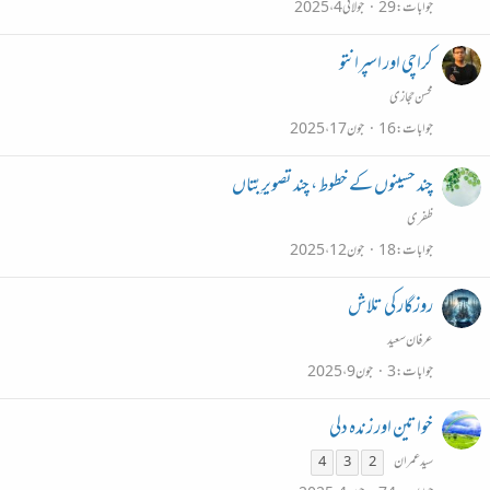
جوابات
29
جولائی 4، 2025
کراچی اور اسپرانتو
محسن حجازی
جوابات
16
جون 17، 2025
چند حسینوں کے خطوط ، چند تصویرِ بُتاں
ظفری
جوابات
18
جون 12، 2025
روزگار کی تلاش
عرفان سعید
جوابات
3
جون 9، 2025
خواتین اور زندہ دلی
سید عمران
4
3
2