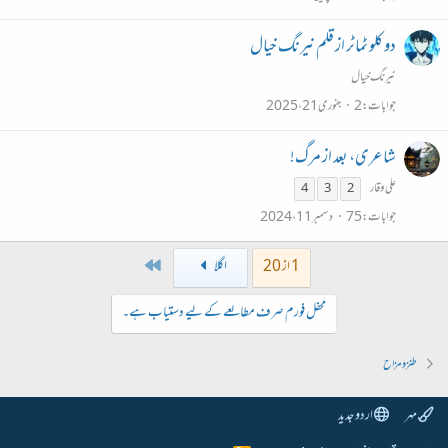
دو کلو ٹماٹر از قلم نیرنگ خیال
نیرنگ خیال
جوابات
2
جنوری 21، 2025
شاعری، بعد از مرگ!
علی وقار
4
3
2
جوابات
75
دسمبر 11، 2024
Last
1 از 20
اگلا
محفل فورم صرف مطالعے کے لیے دستیاب ہے۔
طنز و مزاح
مہر
اردو جدید