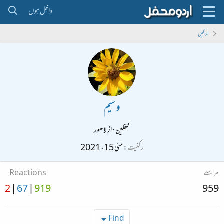
داخل ہوں
اراکین
وسیم
محفلین
·
از
لاھور
رکنیت
مئی 15، 2021
مراسلے
Reactions
2
67
919
959
Find