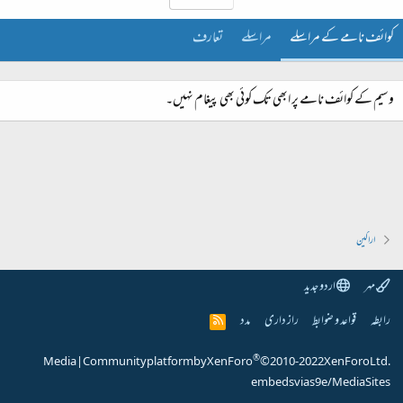
کوائف نامے کے مراسلے
مراسلے
تعارف
وسیم کے کوائف نامے پر ابھی تک کوئی بھی پیغام نہیں۔
اراکین
مہر
اردو جدید
رابطہ
قواعد و ضوابط
راز داری
مدد
R
S
S
®
Media
|
Community platform by XenForo
© 2010-2022 XenForo Ltd.
embeds via s9e/MediaSites