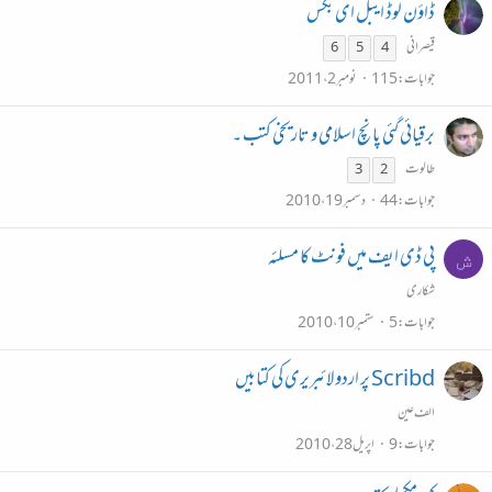
ڈاؤن لوڈ ایبل ای بکس
قیصرانی
6
5
4
جوابات
115
نومبر 2، 2011
برقیائی گئی پانچ اسلامی و تاریخی کتب ۔
طالوت
3
2
جوابات
44
دسمبر 19، 2010
پی ڈی ایف میں فونٹ کا مسلئہ
ش
شکاری
جوابات
5
ستمبر 10، 2010
Scribd پر اردو لائبریری کی کتابیں
الف عین
جوابات
9
اپریل 28، 2010