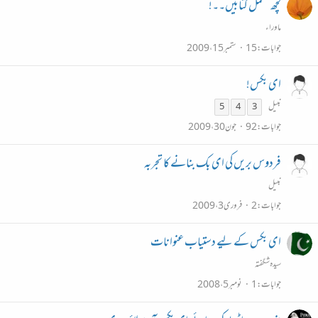
کچھ مکمل کتابیں۔۔!
ماوراء
جوابات
15
ستمبر 15، 2009
ای بکس!
نبیل
5
4
3
جوابات
92
جون 30، 2009
فردوس بریں کی ای بک بنانے کا تجربہ
نبیل
جوابات
2
فروری 3، 2009
ای بکس کے لیے دستیاب عنوانات
سیدہ شگفتہ
جوابات
1
نومبر 5، 2008