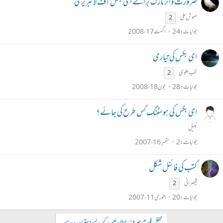
ضرورتِ واٹر مارک برائے ای بکس آف لائبریری
مہوش علی
2
جوابات
24
اگست 17، 2008
ای بکس کی تیاری
محب علوی
2
جوابات
28
جون 18، 2008
ای بکس کی ہوسٹنگ کس طرح کی جائے؟
نبیل
جوابات
2
ستمبر 16، 2007
کتب کی فائنل شکل
قیصرانی
2
جوابات
20
جنوری 11، 2007
محفل فورم صرف مطالعے کے لیے دستیاب ہے۔