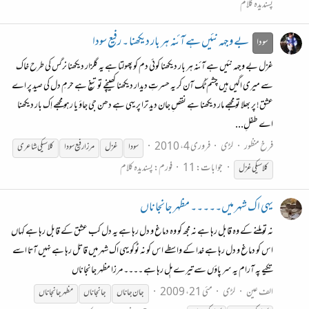
پسندیدہ کلام
بے وجہہ نئیں ہے آئنہ ہر بار دیکھنا ۔ رفیع سودا
سودا
غزل بے وجہہ نئیں ہے آئنہ ہر بار دیکھنا کوئی دم کو پھولتا ہے یہ گلزار دیکھنا نرگس کی طرح خاک
سے میری اگیں ہیں چشم ٹُک آن کر یہ حسرتِ دیدار دیکھنا کھینچے تو تیغ ہے حرمِ دل کی صید پر اے
عشق! پر بھلا تو مجھے مار دیکھنا ہے نقصِ جان دید ترا پر یہی ہے دھن جی جاؤ یا رہو مجھے اِک بار دیکھنا
اے طفلِ...
فرخ منظور
لڑی
فروری 4، 2010
سودا
غزل
مرزا رفیع سودا
کلاسیکی
شاعری
جوابات: 11
فورم:
پسندیدہ کلام
کلاسیکی
غزل
یہی اک شہر میں۔۔۔۔۔ مظہر جانجاناں
نہ تو ملنے کے وہ قابل رہا ہے نہ مجھ کو وہ دماغ و دل رہا ہے یہ دل کب عشق کے قابل رہا ہے کہاں
اس کو دماغ و دل رہا ہے خدا کے واسطے اس کو نہ ٹوکو یہی اک شہر میں قاتل رہا ہے نہیں آتا اسے
تکیے پہ آرام یہ سر پاؤں سے تیرے ہِل رہا ہے ۔۔۔۔ مرزا مظہر جانجاناں
الف عین
لڑی
مئی 21، 2009
جان جاناں
جانجاناں
مظہر جانجاناں