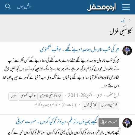
داخل ہوں
ٹیگ
کلاسیکی غزل
ہجر کی شب نالۂ دل وہ صدا دینے لگے ۔ ثاقب لکھنوی
ہجر کی شب نالۂ دل وہ صدا دینے لگے سننے والے رات کٹنے کی دعا دینے لگے کس نظر سے آپ
نے دیکھا دلِ مجروح کو زخم جو کچھ بھر چلے تھے پھر ہوا دینے لگے جُز زمینِ کوئے جاناں کچھ نہیں پیشِ
نگاہ جس کا دروازہ نظر آیا صدا دینے لگے باغباں نے آگ دی جب آشیانے کو مرے جن پہ تکیہ تھا
وہی پتّے ہوا...
فرخ منظور
لڑی
اکتوبر 28، 2011
اردو
کلاسیکی
شاعری
ثاقب لکھنوی
غزل
جوابات: 2
فورم:
پسندیدہ کلام
کلاسیکی
شاعری
کلاسیکی
غزل
کیسے چھپاؤں رازِ غم، دیدۂ تر کو کیا کروں ۔ حسرت موہانی
حسرت موہانی
کیسے چھپاؤں رازِ غم، دیدۂ تر کو کیا کروں دل کی تپش کو کیا کروں، سوزِ جگر کو کیا کروں غیر ہے گرچہ