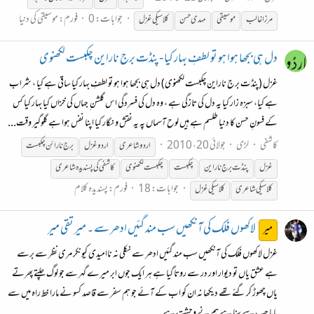
جوابات: 0
فورم:
موسیقی کی دنیا
مرزا غالب
موسیقی
مہدی حسن
کلاسیکی
غزل
دل ہی بجھا ہوا ہو تو لطفِ بہار کیا - پنڈت برج ناراین چکبست لکھنوی
غزل (پنڈت برج ناراین چکبست لکھنوی) دل ہی بجھا ہوا ہو تو لطفِ بہار کیا ساقی ہے کیا ، شراب
ہے کیا، سبزہ زار کیا یہ دل کی تازگی ہے ، وہ دل کی فسردگی اس گلشن ِ جہاں کی خزاں کیا بہار کیا کس
کے فسونِ حسن کا دنیا طلسم ہے ہیں لوح آسماں پہ یہ نقش و نگار کیا اپنا نفس ہوا ہے گلوگیر وقت...
کاشفی
لڑی
جولائی 20، 2010
اردو شاعری
اردو
غزل
برج نارائن چکبست
غزل
پنڈت برج ناراین
چکبست
چکبست لکھنوی
کاشفی کی پسندیدہ شاعری
جوابات: 18
فورم:
پسندیدہ کلام
کلاسیکی
شاعری
کلاسیکی
غزل
لاکھوں فلک کی آنکھیں سب مند گئیں ادھر سے ۔ میر تقی میر
میر
غزل لاکھوں فلک کی آنکھیں سب مند گئیں ادھر سے نکلی نہ ناامیدی کیونکر مری نظر سے برسے
ہے عشق یاں تو دیوار اور در سے روتا گیا ہے ہر ایک جوں ابر میرے گہر سے جو لوگ چلتے پھرتے
یاں چھوڑ کر گئے تھے دیکھا نہ ان کو اب کے آئے جو ہم سفر سے قاصد کسو نے مارا خط راہ میں سے
پایا جب سے سنا ہے ہم نے وحشت ہے...