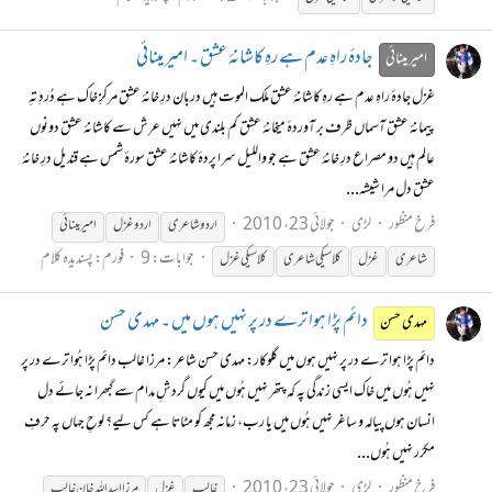
جادۂ راہِ عدم ہے رہِ کاشانۂ عشق ۔ امیر مینائی
امیر مینائی
غزل جادۂ راہِ عدم ہے رہِ کاشانۂ عشق ملک الموت ہیں دربان درِ خانۂ عشق مرکزِ خاک ہے دُردِ تہِ
پیمانۂ عشق آسماں ظرف بر آوردۂ میخانۂ عشق کم بلندی میں نہیں عرش سے کاشانۂ عشق دونوں
عالم ہیں دو مصراع درِ خانۂ عشق ہے جو واللیل سرا پردۂ کاشانۂ عشق سورۂ شمس ہے قندیل درِ خانۂ
عشق دل مرا شیشہ...
فرخ منظور
لڑی
جولائی 23، 2010
اردو شاعری
اردو
غزل
امیر مینائی
جوابات: 9
فورم:
پسندیدہ کلام
شاعری
غزل
کلاسیکی
شاعری
کلاسیکی
غزل
دائم پڑا ہوا ترے در پر نہیں ہوں میں ۔ مہدی حسن
مہدی حسن
دائم پڑا ہوا ترے در پر نہیں ہوں میں گلوکار: مہدی حسن شاعر: مرزا غالب دائم پڑا ہُوا ترے در پر
نہیں ہُوں میں خاک ایسی زندگی پہ کہ پتھر نہیں ہُوں میں کیوں گردشِ مدام سے گبھرا نہ جائے دل
انسان ہوں پیالہ و ساغر نہیں ہُوں میں یا رب، زمانہ مجھ کو مٹاتا ہے کس لیے؟ لوحِ جہاں پہ حرفِ
مکرّر نہیں ہُوں...
فرخ منظور
لڑی
جولائی 23، 2010
غالب
غزل
مرزا اسد اللہ خان غالب