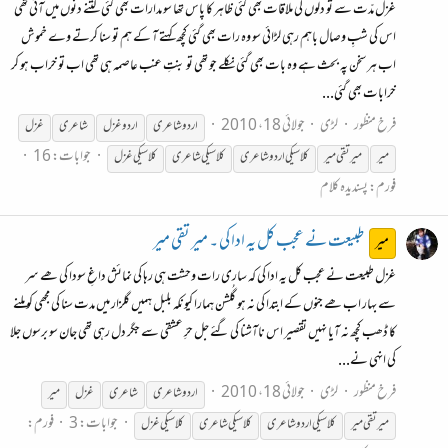
غزل مدّت سے تو دلوں کی ملاقات بھی گئی ظاہر کا پاس تھا سو مدارات بھی گئی کتنے دنوں میں آئی تھی
اس کی شبِ وصال باہم رہی لڑائی سو وہ رات بھی گئی کچھ کہتے آ کے ہم تو سنا کرتے وے خموش
اب ہر سخن پہ بحث ہے وہ بات بھی گئی نکلے جو تھی تو بنتِ عنب عاصمہ ہی تھی اب تو خراب ہو کر
خرابات بھی گئی...
فرخ منظور
لڑی
جولائی 18، 2010
اردو شاعری
اردو
غزل
شاعری
غزل
جوابات: 16
میر
میر تقی میر
کلاسیکی
اردو شاعری
کلاسیکی
شاعری
کلاسیکی
غزل
فورم:
پسندیدہ کلام
طبیعت نے عجب کل یہ ادا کی ۔ میر تقی میر
میر
غزل طبیعت نے عجب کل یہ ادا کی کہ ساری رات وحشت ہی رہا کی نمائش داغِ سودا کی ھے سر
سے بہار اب ھے جنوں کے ابتدا کی نہ ہو گُلشن ہمارا کیونکہ بلبل ہمیں گلزار میں مدت سنا کی مجھی کو ملنے
کا ڈھب کچھ نہ آیا نہیں تقصیر اس ناآشنا کی گئے جل حرِّ عشقی سے جگر دل رہی تھی جان سو برسوں جلا
کی انہی نے...
فرخ منظور
لڑی
جولائی 18، 2010
اردو شاعری
شاعری
غزل
میر
جوابات: 3
فورم:
میر تقی میر
کلاسیکی
اردو شاعری
کلاسیکی
شاعری
کلاسیکی
غزل