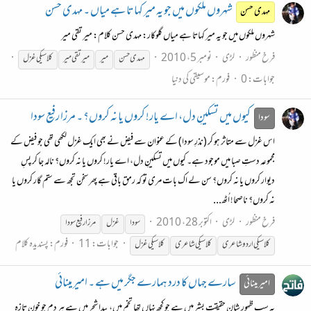
شہروں ملکوں میں جو یہ میر کہاتا ہے میاں ۔ مہدی حسن
مہدی حسن
شہروں ملکوں میں جو یہ میر کہاتا ہے میاں گلوکار: مہدی حسن کلام: میر تقی میر
فرخ منظور
لڑی
نومبر 5، 2010
مہدی حسن
میر
میر تقی میر
کلاسیکی
غزل
جوابات: 0
فورم:
موسیقی کی دنیا
کیوں میں تسکینِ دل، اے یار! کروں یا نہ کروں؟ ۔ مرزا رفیع سودا
سودا
اس غزل سے متاثر ہو کر (نذرِ سودا) کے عنوان سے فیض نے بھی ایک غزل لکھی تھی جو فیض کے
مجموعہ دستِ صبا میں موجود ہے۔ کیوں میں تسکینِ دل، اے یار! کروں یا نہ کروں؟ نالہ جا کر پسِ
دیوار کروں یا نہ کروں؟ سن لے اک بات مری تو کہ رمق باقی ہے پھر سخن تجھ سے ستم گار کروں یا
نہ کروں؟ ناصحا! اُٹھ...
فرخ منظور
لڑی
اکتوبر 28، 2010
سودا
غزل
مرزا رفیع سودا
جوابات: 11
فورم:
پسندیدہ کلام
کلاسیکی
اردو شاعری
کلاسیکی
شاعری
کلاسیکی
غزل
سارے جہاں کا درد ہمارے جگر میں ہے ۔ امیر مینائی
امیر مینائی
یہ سب ظہورِ شانِ حقیقت بشر میں ہے جو کچھ نہاں تھا تخم میں، پیدا شجر میں ہے ہر دم جو خونِ تازہ