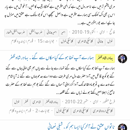
مری چشمِ تر میں ہے ناسور دل میں ہے کہ الٰہی جگر میں ہے کھٹکا رقیب کا نہیں، آغوش میں ہے یار
اس پر بھی اک کھٹک سی ہمارے جگر میں ہے واصل سمجھیے اس کو جو سالک ہے عشق میں منزل پہ
جانیے اسے جو رہگزر میں ہے...
فاتح
لڑی
اکتوبر 19، 2010
امیر
امیر مینائی
ضرب المثل
ضرب المثل اشعار
جوابات: 15
فورم:
پسندیدہ کلام
غزل
مینائی
کلاسیکی
شاعری
کلاسیکی
غزل
ہمارے آپ خفا ہو کے کیا مکاں سے گئے ۔ بہادر شاہ ظفر
بہادر شاہ ظفر
ہمارے آپ خفا ہو کے کیا مکاں سے گئے تمہارے جانے سے یاں ہم بھی اپنی جاں سے گئے
گئے جو کوچۂ قاتل میں آہ! حضرتِ دل مری طرف سے وہ اے ہمدمو جہاں سے گئے نہ آیا شام
کے وعدے پہ تو جو ماہ لقا خدنگ آہ! گزر اپنی آسماں سے گئے گئے جو ہم سے خفا ہو کے حضرتِ
ناصح بُرا بھلا ہمیں کہتے ہوئے زباں سے گئے قطعہ...
فرخ منظور
لڑی
ستمبر 22، 2010
بہادر شاہ ظفر
شاعری
ظفر
غزل
جوابات: 2
فورم:
پسندیدہ کلام
کلاسیکی
اردو شاعری
کلاسیکی
شاعری
کلاسیکی
غزل
ناتواں عشق نے آخر کیا ایسا ہم کو ۔ شبلی نعمانی