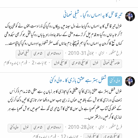
تیرِ قاتل کا یہ احساں رہ گیا ۔ شبلی نعمانی
غزل تیرِ قاتل کا یہ احساں رہ گیا جائے دل سینہ میں پیکاں رہ گیا کی ذرا دستِ جنوں نے کوتہی چاک
آ کر تا بداماں رہ گیا دو قدم چل کر ترے وحشی کے ساتھ جادۂ راہِ بیاباں رہ گیا قتل ہو کر بھی سبکدوشی
کہاں تیغ کا گردن پہ احساں رہ گیا ہم تو پہنچے بزمِ جاناں تک مگر شکوۂ بیدادِ درماں رہ گیا کیا قیامت...
فرخ منظور
لڑی
جولائی 31، 2010
اردو شاعری
شاعری
شبلی نعمانی
جوابات: 2
فورم:
پسندیدہ کلام
علامہ شبلی نعمانی
غزل
کلاسیکی
شاعری
کلاسیکی
غزل
شغل بہتر ہے عشق بازی کا ۔ ولی دکنی
ولی دکنی
غزل شغل بہتر ہے عشق بازی کا کیا حقیقی و کیا مجازی کا ہر زباں پر ہے مثلِ شانہ مدام ذکر اُس
زلف کی درازی کا ہوش کے ہاتھ میں عناں نہ رہی جب سوں دیکھا سوار تازی کا تیں دکھا کر اُپَس
کے مُکھ کی کتاب علم کھویا ہے دل سوں قاضی کا آج تیری نگہ نے مسجد میں ہوش کھویا ہے ہر
نمازی کا گر نہیں راز فقر سوں...
فرخ منظور
لڑی
جولائی 28، 2010
اردو شاعری
شاعری
غزل
ولی دکنی
جوابات: 12
فورم:
پسندیدہ کلام
کلاسیکی
شاعری
کلاسیکی
غزل