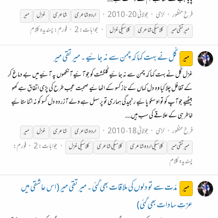
فرخ منظور
لڑی
جولائی 20، 2010
اردو شاعری
شاعری
غزل
میر
جوابات: 2
فورم:
پسندیدہ کلام
میر تقی میر
کلاسیکی
شاعری
کلاسیکی
غزل
گُل نے بہت کہا کہ چمن سے نہ جائیے ۔ میر تقی میر
میر
غزل گُل نے بہت کہا کہ چمن سے نہ جائیے گُلگشت کو جو آئیے آنکھوں پہ آئیے میں بے دماغ کر
کے تغافل چلا کیا وہ دل کہاں کے ناز کسو کے اٹھائیے صحبت عجب طرح کی پڑی اتفاق ہے کھو
بیٹھیے جو آپ کو تو اوسکو پائیے رنجیدگی ہماری تو پر سہل ہے ولے آزردہ دل کسو کو نہ اتنا ستائیے
خاطر ہی کے علاقے کی سب ہیں...
فرخ منظور
لڑی
جولائی 18، 2010
اردو شاعری
شاعری
غزل
میر
جوابات: 2
فورم:
میر تقی میر
کلاسیکی
اردو شاعری
کلاسیکی
شاعری
کلاسیکی
غزل
پسندیدہ کلام
مدّت سے تو دلوں کی ملاقات بھی گئی ۔ میر تقی میر (اس عاشقی میں
میر
عزتِ سادات بھی گئی)