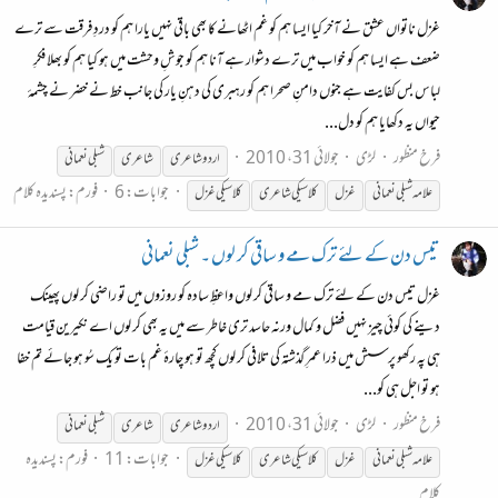
غزل ناتواں عشق نے آخر کیا ایسا ہم کو غم اٹھانے کا بھی باقی نہیں یارا ہم کو دردِ فرقت سے ترے
ضعف ہے ایسا ہم کو خواب میں ترے دشوار ہے آنا ہم کو جوشِ وحشت میں ہو کیا ہم کو بھلا فکرِ
لباس بس کفایت ہے جنوں دامنِ صحرا ہم کو رہبری کی دہنِ یار کی جانب خط نے خضر نے چشمۂ
حیواں یہ دکھایا ہم کو دل...
فرخ منظور
لڑی
جولائی 31، 2010
اردو شاعری
شاعری
شبلی نعمانی
جوابات: 6
فورم:
پسندیدہ کلام
علامہ شبلی نعمانی
غزل
کلاسیکی
شاعری
کلاسیکی
غزل
تیس دن کے لئے ترک مے و ساقی کر لوں ۔ شبلی نعمانی
غزل تیس دن کے لئے ترک مے و ساقی کر لوں واعظِ سادہ کو روزوں میں تو راضی کر لوں پھینک
دینے کی کوئی چیز نہیں فضل و کمال ورنہ حاسد تری خاطر سے میں یہ بھی کر لوں اے نکیرین قیامت
ہی پہ رکھو پرسش میں ذرا عمرِ گذشتہ کی تلافی کر لوں کچھ تو ہو چارۂ غم بات تو یک سُو ہو جائے تم خفا
ہو تو اجل ہی کو...
فرخ منظور
لڑی
جولائی 31، 2010
اردو شاعری
شاعری
شبلی نعمانی
جوابات: 11
فورم:
پسندیدہ
علامہ شبلی نعمانی
غزل
کلاسیکی
شاعری
کلاسیکی
غزل
کلام