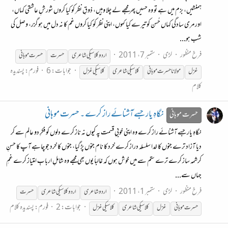
ہمنشیں، بزم میں ہے تو وہ حسیں پھر مجھے لے چلا وہیں، ذوقِ نظر کو کیا کروں شورشِ‌ عاشقی کہاں،
اور مری سادگی کہاں حُسن کو تیرے کیا کہوں، اپنی نظر کو کیا کروں غم کا نہ دل میں‌ ہو گزر، وصل کی
شب ہو...
فرخ منظور
لڑی
ستمبر 7، 2011
اردو
کلاسیکی
شاعری
حسرت
حسرت موہانی
جوابات: 6
فورم:
پسندیدہ
غزل
مولانا حسرت موہانی
کلاسیکی
شاعری
کلاسیکی
غزل
کلام
نگاہِ یار جسے آشنائے راز کرے ۔ حسرت موہانی
حسرت موہانی
نگاہِ یار جسے آشنائے راز کرے وہ اپنی خوبیِ قسمت پہ کیوں نہ ناز کرے دلوں کو فکرِ دو عالم سے کر
دیا آزاد ترے جنوں کا خدا سلسلہ دراز کرے خرد کا نام جنوں پڑ گیا، جنوں کا خرد جو چاہے آپ کا حسنِ
کرشمہ ساز کرے ترے ستم سے میں خوش ہوں کہ غالباً یوں بھی مجھے وہ شاملِ اربابِ امتیاز کرے غمِ
جہاں سے...
فرخ منظور
لڑی
ستمبر 1، 2011
اردو شاعری
اردو
کلاسیکی
شاعری
حسرت
جوابات: 2
فورم:
پسندیدہ کلام
حسرت موہانی
غزل
کلاسیکی
شاعری
کلاسیکی
غزل