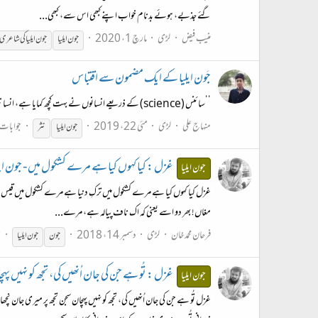
گئے جذبے، ہوئے بدنام خواب اپنے کبھی اس سے، کبھی...
منیب فیض
لڑی
مارچ 1، 2020
جون
ایلیا
جون
ایلیا
کی شاعری
جَون ایلیا کے ایک مضمون سے اقتباس
’’سائنس (science) کے ذریعے انسانوں نے بہت کچھ کمایا ہے، انسانیت نے شاید کچھ بھی نہیں پایا ہے‘‘ (سیِّد جَون ایلیا نقوی) نامِ مضمون: دو لخت کتاب: فرنود
منہاج علی
لڑی
مئی 22، 2019
جوابات:
جون
ایلیا
نثر
غزل : کیا کہوں کیا ہے مرے کشکول میں - جون ایل
جون ایلیا
غزل کیا کہوں کیا ہے مرے کشکول میں ترکِ دنیا ہے مرے کشکول میں قیس او
مغاں! بھر دو اسے یعنی کہ اک ناف پیالہ ہے، مرے...
فرحان محمد خان
لڑی
دسمبر 14، 2018
ج
جون
جون
ایلیا
غزل : تُو ہے جن کی جان اُنھیں کی، تجھ کو نہیں پہچ
جون ایلیا
غزل تُو ہے جن کی جان اُنھیں کی، تجھ کو نہیں پہچان سجن تجھ پر میری 