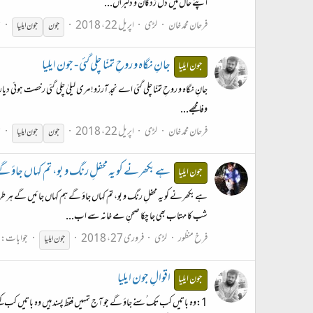
اپنے حال میں دل زدگان و دلبراں...
فرحان محمد خان
لڑی
اپریل 22، 2018
ج
جون
جون
ایلیا
جانِ نگاہ و روحِ تمنّا چلی گئی - جون ایلیا
جون ایلیا
جانِ نگاہ و روحِ تمنّا چلی گئی اے نجدِ آرزو! مری لیلیٰ چلی گئی رخصت ہوئی د
وفا مجھے...
فرحان محمد خان
لڑی
اپریل 22، 2018
ج
جون
جون
ایلیا
ہے بکھرنے کو یہ محفلِ رنگ و بو، تم کہاں جاؤ گے
جون ایلیا
ہے بکھرنے کو یہ محفلِ رنگ و بو، تم کہاں جاؤ گے ہم کہاں جائیں گے ہر ط
شب کا مہتاب بھی جا چکا صحنِ مے خانہ سے اب...
فرخ منظور
لڑی
فروری 27، 2018
جوابات: 2
جون
ایلیا
اقوالِ جون ایلیا
جون ایلیا