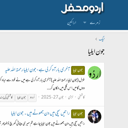
زمرے
اراکین
ٹیگ
جون ایلیا
آخری بار آہ کر لی ہے - جون ایلیا رحمتہ اللہ علیہ
جون ایلیا
غزل (جون ایلیا رحمتہ اللہ علیہ) آخری بار آہ کر لی ہے میں نے خود سے نباہ
دوں گا میں اس گلی میں دکان کر...
کاشفی
لڑی
جون 27، 2025
اُردو
جون
ایلیا
کاشفی کی پسن
راتیں سچی ہیں دن جھوٹے ہیں ۔ جون ایلیا
جون ایلیا
راتیں سچی ہیں دن جھوٹے ہیں جون ایلیا چاہے تم میری بینائی کھرچ ڈالو پھر بھ