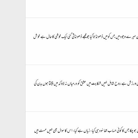
ون میرے وجود میں جس کو میں ڈھونڈتا گیا جو مجھے ڈھونڈتی گئی ایک خوشی کا حال ہے خوش
رزش ہے روح شامل نہیں شکایت میں عشق کو درمیاں نہ لاؤ کہ میں چیختا ہوں بدن کی
ہو چکا جس کا کوئی حساب تھا سُود ہی کیا، زیاں ہے کیا، اس کا سوال بھی نہیں مست ہیں