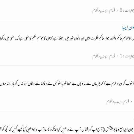
وابات: 0
فورم:
پسندیدہ کلام
ن ایلیا
اموسم حاکمِ وقت ہوا، حاکمِ فطرت شاید ان دنوں شہر میں، نافذ ہے خزاں کا موسم حکمِ قاضی ہے کہ ماضی میں رکھا ج
وابات: 1
فورم:
پسندیدہ کلام
ن آشوب گرِ دیر و حرم ہے آخر جو یہاں ہے نہ وہاں ہے تننا ھُو یا ھُو کس نے دیکھا ہے مکاں اور زماں کو یارا! نہ مکاں ہ
فورم:
پسندیدہ کلام
جون ایلیا بمع ویڈیو پیشکش!) آج لبِ گہر فشاں آپ نے وا نہیں کیا تذکرۂ خجستۂ آب و ہوا نہیں کیا کیسے کہیں کہ تج