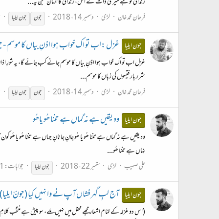
زندانی تُو ہے میری ذات کے اس، زندانی کا ارمان سجن یہ...
فرحان محمد خان
لڑی
دسمبر 14، 2018
ج
جون
جون
ایلیا
غزل :اب تو اک خواب ہوا اذنِ بیاں کا موسم - جو
جون ایلیا
غزل اب تو اک خواب ہوا اذنِ بیاں کا موسم جانے کب جائے گا، یہ شورِ اذاں ک
شرر بار فقیہوں کی زباں کا موسم...
فرحان محمد خان
لڑی
دسمبر 14، 2018
ج
جون
جون
ایلیا
وہ یقیں ہے نہ گماں ہے تننا ھُو یاھُو
جون ایلیا
وہ یقیں ہے نہ گماں ہے تننا ھُو یا ھُو جانِ جانانِ جہاں ہے تننا ھُو یا ھُو کو
نہاں ہے تننا ھُو...
علی صہیب
لڑی
ستمبر 22، 2018
جوابات: 1
جون
ایلیا
آج لبِ گہر فشاں آپ نے وا نہیں کیا (جونؔ ایلیا)
جون ایلیا
(اس دو غزلہ کے تمام اشعار مجھے محفل میں نہیں ملے، سو پیش ہے منتخب کلامِ 