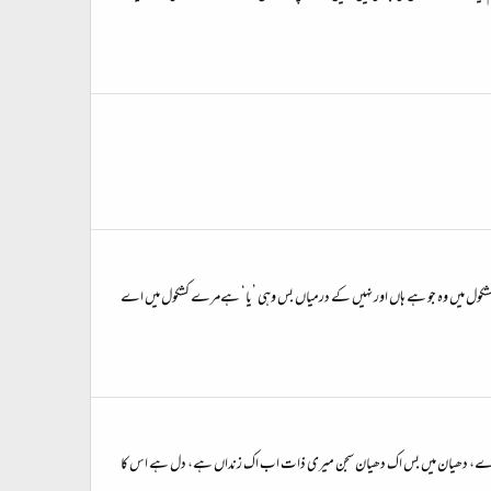
رے کشکول میں وہ جو ہے ہاں اور نہیں کے درمیاں بس وہی ’یا‘ ہےمرے کشکول میں اے
ہے اب میرے، دھیان میں بس اک دھیان سجن میری ذات اب اک زنداں ہے، دل ہے اس کا