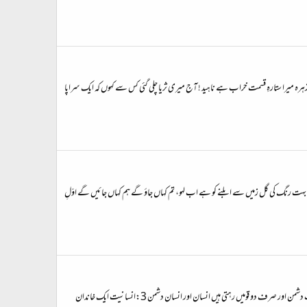
 گئی زہرہ میرا ستارہِ قسمت خراب ہے ناہید ! آج میری ثریا چلی گئی کس سے کہوں کہ ایک سراپا
 بہت رنگ کی گل زمیں سے ابلنے کو ہے اب لہو، تم کہاں جاؤ گے ہم کہاں جائیں گے اوّلِ
1:وہ باتیں کب تک ُسنے جاؤ گے جو آج تمہیں فقط پسند ہیں وہ باتیں کب کہنے دو گے جو کل تمہارے کام بھی آئیں گی 2: دنیا میں صرف دو عقیدے پائے جاتے ہیں انسانیت اور انسانیت دشمن اور صرف دو قومیں رہتی ہیں انسان اور انسان دشمن 3:انسانیت ایک خاندان