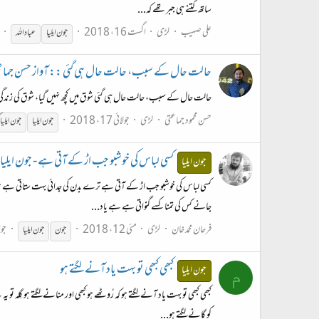
ساتھ کتنے ہی جبر تھے کہ...
علی صہیب
لڑی
اگست 16، 2018
جون
ایلیا
عباد اللہ
حالت حال کے سبب، حالت حال ہی گئی :: آواز حسن جماع
حالت حال کے سبب، حالت حال ہی گئی شوق میں کچھ نہیں گیا، شوق کی زندگی گئی
حسن محمود جماعتی
لڑی
جولائی 17، 2018
جون
ایلیا
جون
ایلیا
کسی لباس کی خوشبو جب اڑ کے آتی ہے - جون ایلیا
جون ایلیا
کسی لباس کی خوشبو جب اڑ کے آتی ہے ترے بدن کی جدائی بہت ستاتی ہے ہوا
جانے کس کی تمنا کسے گنواتی ہے ہے یاد...
فرحان محمد خان
لڑی
مئی 12، 2018
جوا
جون
جون
ایلیا
کبھی کبھی تو بہت یاد آنے لگتے ہو
جون ایلیا
م
کبھی کبھی تو بہت یاد آنے لگتے ہو کہ رُوٹھے ہو کبھی اور منانے لگتے ہو گِلہ 
کو گانے لگتے ہو...