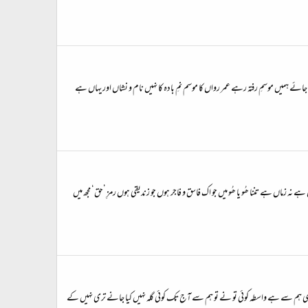
ائے ہمیں موسمِ رفتہ رہے عمر رواں کا موسم نمِ بادہ کا نہیں نام و نشاں اور یہاں ہے
ے نہ زماں ہے تننا ھُو یا ھُو میں جو اک فاسق و فاجر ہوں جو زندیقی ہوں رمزِ ’حق‘ مجھ میں
ھ کو بھی ہم سے ہے واسطہ کوئی تو نے تو ہم سے آج تک کوئی گلہ نہیں کیا جانے تری نہیں کے