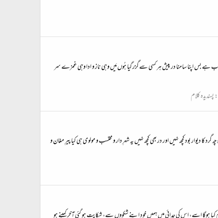
 مَیں اب ہے بس اپنا سامنا در پیش ہر کسی سے گزر گیا ہُوں مَیں وہی ناز و ادا وہی غمزے سر
:
پسندیدہ کلام
ا دیوار بود کچھ نہیں اور در بھی کچھ نہیں یہ شہرِ دار و محتسب و مولوی ہی کیا پیرِ مغان و
ہوگا اسے، اس کی جدائی میں ہمیں خود اپنے شکووں سے، شکایت ہو گئی آخر کمینے ہو