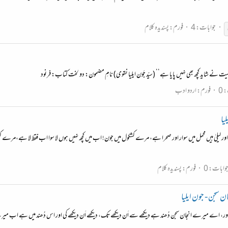
جوابات: 4
فورم:
پسندیدہ کلام
 0
فورم:
اردو ادب
یا
ر لیلیٰ ہیں محمل میں سوار اور صحرا ہے، مرے کشکول میں جون! اب میں کچھ نہیں ہوں لا سوا اب فقط لا ہے،م
وابات: 0
فورم:
پسندیدہ کلام
ان سجن - جون ایلیا
جان نچھاور، اے میرے انجان سجن دُھند ہے دیکھے سے اَن دیکھے تک، دیکھے اَن دیکھے کی اور اس دُھند میں 