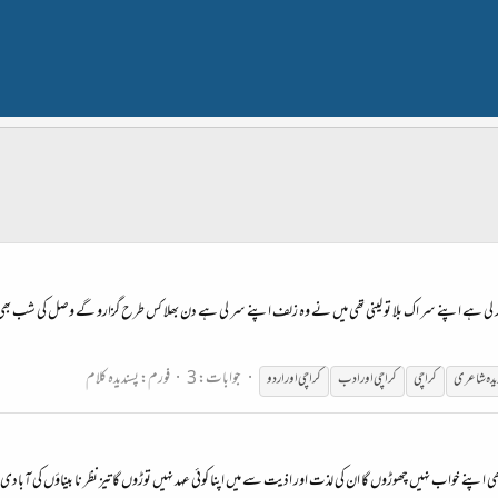
 کر لی ہے اپنے سر اک بلا تو لینی تھی میں نے وہ زلف اپنے سر لی ہے دن بھلا کس طرح گزارو گے وصل کی شب بھی اب 
جوابات: 3
فورم:
پسندیدہ کلام
دیدہ شاعری
کراچی
کراچی اور ادب
کراچی اور اردو
ی اپنے خواب نہیں چھوڑوں گا ان کی لذت اور اذیت سے میں اپنا کوئی عہد نہیں توڑوں گا تیز نظر نا بیناؤں کی آبادی م