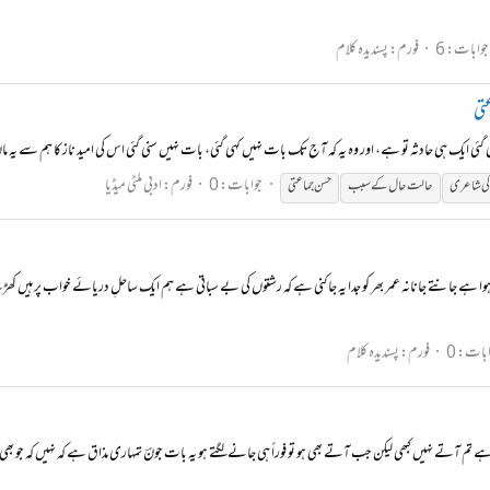
جوابات: 6
فورم:
پسندیدہ کلام
تی
 ایک ہی حادثہ تو ہے، اور وہ یہ کہ آج تک بات نہیں کہی گئی، بات نہیں سنی گئی اس کی امید ناز کا ہم سے یہ مان 
جوابات: 0
فورم:
ادبی ملٹی میڈیا
کی شاعری
حالت حال کے سبب
حسن جماعتی
 ہے جانتے جانانہ عمر بھر کو جدا یہ جاکنی ہے کہ رشتوں کی بے سباتی ہے ہم ایک ساحلِ دریائے خواب پر ہیں کھ
بات: 0
فورم:
پسندیدہ کلام
تو یہ ہے تم آتے نہیں کبھی لیکن جب آتے بھی ہو تو فوراً ہی جانے لگتے ہو یہ بات جونؔ تمہاری مذاق ہے کہ نہیں کہ جو ب