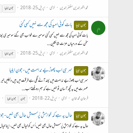
محمد اظہرالدین مظفرالدین
لڑی
اپریل 25، 2018
جون
ایلیا
بات کوئی امید کی مجھ سے نہیں کہی گئی
جون ایلیا
م
بات کوئی امید کی مجھ سے نہیں کہی گئی سو میرے خواب بھی گئے سو میری نیند ب
سخن کے درمیاں عزت شائقین...
محمد اظہرالدین مظفرالدین
لڑی
اپریل 25، 2018
جون
ایلیا
سر ہی اب پھوڑیے ندامت میں - جون ایلیا
جون ایلیا
سر ہی اب پھوڑیے ندامت میں نیند آنے لگی ہے فرقت میں ہیں دلیلیں تیرے 
عسرت میں یہ کچھ آسان تو نہیں ہے کہ ہم روٹھتے اب...
فرحان محمد خان
لڑی
اپریل 22، 2018
ج
جون
جون
ایلیا
حال یہ ہے کہ خواہشِ پُرسشِ حال بھی نہیں - جون 
جون ایلیا
حال یہ ہے کہ خواہشِ پُرسشِ حال بھی نہیں اُس کو خیال بھی نہیں، اپنا خیال 