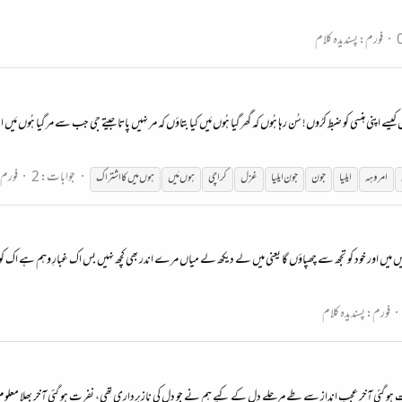
فورم:
پسندیدہ کلام
 کیسے اپنی ہنسی کو ضبط کرُوں! سُن رہا ہُوں کہ گھر گیا ہُوں مَیں کیا بتاؤں کہ مر نہیں پاتا جیتے جی جب سے مر گیا ہُوں
جوابات: 2
فورم
امروہہ
ایلیا
جون
جون
ایلیا
غزل
کراچی
ہوں مَیں
ہوں میں کا اشتراک
ں میں اور خود کو تجھ سے چھپاؤں گا یعنی میں لے دیکھ لے میاں مرے اندر بھی کچھ نہیں بس اک غبارِ وہم ہے اک کوچہ گرد ک
فورم:
پسندیدہ کلام
ی آخر عجب انداز سے طے مرحلے دل کے کیے ہم نے جو دل کی نازبرداری تھی، نفرت ہو گئی آخر بھلا معلوم کیا 