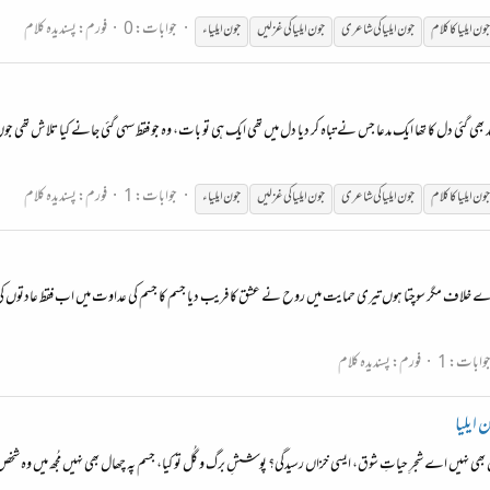
جوابات: 0
فورم:
پسندیدہ کلام
جون
ایلیا
کا کلام
جون
ایلیا
کی شاعری
جون
ایلیا
کی غزلیں
جون
ایلیا
ء
ھی گئی دل کا تھا ایک مدعا جس نے تباہ کر دیا دل میں تھی ایک ہی تو بات، وہ جو فقط سہی گئی جانے کیا تلاش تھی ج
جوابات: 1
فورم:
پسندیدہ کلام
جون
ایلیا
کا کلام
جون
ایلیا
کی شاعری
جون
ایلیا
کی غزلیں
جون
ایلیا
ء
خلاف مگر سوچتا ہوں تیری حمایت میں روح نے عشق کا فریب دیا جسم کا جسم کی عداوت میں اب فقط عادتوں کی و
وابات: 1
فورم:
پسندیدہ کلام
ایلیا
بھی نہیں اے شجرِ حیاتِ شوق، ایسی خزاں رسیدگی؟ پوششِ برگ و گُل تو کیا، جسم پہ چھال بھی نہیں مُجھ میں وہ شخص 