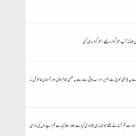
تھا کہ آپ عمر گزار دیجیے، عمر گزار دی گئی
ڑے پہ جو بھی موج ہے ہم پر سراب لاتی ہے ہے یہ صحنِ شامِ ملال اور آسماں خاموش نہ
ھی ہو اسے تم آزمانے لگتے ہو تمہاری شاعری کیا ہے بھلا، بھلا کیا ہے تم اپنے دل کی اُداسی