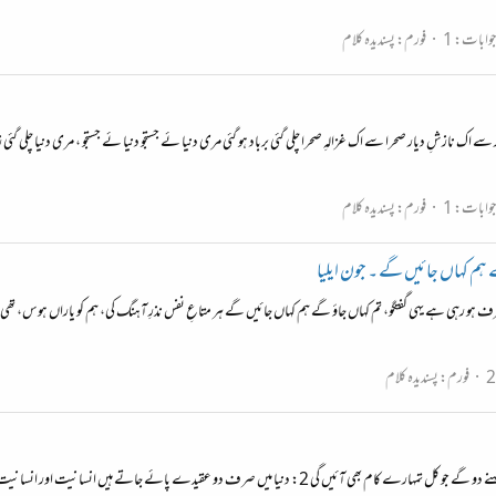
وابات: 1
فورم:
پسندیدہ کلام
یار سے اک نازشِ دیار صحرا سے اک غزالہِ صحرا چلی گئی برباد ہو گئی مری دنیا ئے جستجو دنیا ئے جستجو ، مری دنیا چلی
وابات: 1
فورم:
پسندیدہ کلام
 ہم کہاں جائیں گے ۔ جون ایلیا
رف ہو رہی ہے یہی گفتگو، تم کہاں جاؤ گے ہم کہاں جائیں گے ہر متاعِ نفس نذرِ آہنگ کی، ہم کو یاراں ہوس، تھی
فورم:
پسندیدہ کلام