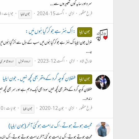
سرد اور سایہ گوں تعبیروں سے...
فرخ منظور
لڑی
اگست 15، 2024
جوابات: 0
جون
ایلیا
: اِک ہُنر ہے جو کر گیا ہُوں مَیں :
جون ایلیا
غزل جون ایلیا اِک ہُنر ہے جو کر گیا ہُوں مَیں سب کے دِل سے اُتر گیا ہُوں مَیں
بہ...
طارق شاہ
لڑی
اگست 12، 2023
ارددو غزل
اردو شاعری
طفلانِ کوچہ گرد کے پتھر بھی کچھ نہیں ۔ جون ایلیا
جون ایلیا
طفلانِ کوچہ گرد کے پتھر بھی کچھ نہیں سودا بھی ایک وہم ہے اور سر بھی کچھ نہی
رند و...
فرخ منظور
لڑی
جون 12، 2020
جوابات: 0
جون
ایلیا
محبت ہوتے ہوتے، اک ندامت ہو گئی آخر (جون ایلیا)
محبت ہوتے ہوتے، اک ندامت ہو گئی آخر ندامت ہوتے ہوتے، اک اذیت ہو گئ