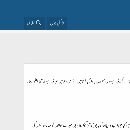
داخل ہوں
تلاش
گزر لی ہے جاں نثاروں پہ وار کیا کرنا میں نے بس ہاتھ میں سپر لی ہے جو بھی مانگو ادھار
یں کیا میں اپنے دھیان کی یہ پونجی بھی گنوا دوں ہاں میرے خوابوں کو تمہاری صبحوں کی