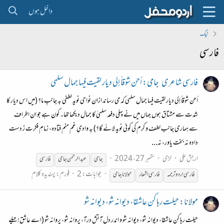
داخل ہوں
ٹیگ
فارسی
فارسی شاعری
جامی: أحن شوقاً إلى ديار لقيت فيها جمال سلمی
أحن شوقاً إلى ديار لقيت فيها جمال سلمی که می رساند ازان نواحی نویدِ لطفی به جانبِ ما؟ (میں اس دیار کا
شدت سے مشتاق ہوں جہاں میں نے پہلی دفعہ سلمیٰ کا جمال دیکھا تھا۔ کون ہے جو ان اطراف
سے ہماری جانب لطف و کرم کی کوئی نوید لائے گا؟) به وادیِ غم منم فتاده، زمامِ فکرت ز دست
داده نه بخت یاور، نه...
اربش علی
لڑی
ستمبر 27، 2024
جامی
عبدالرحمٰن جامی
فارسی
جوابات: 2
فورم:
پسندیدہ کلام
فارسی
اردو ترجمہ
فارسی
اشعار
مولانا جامی
مولانا: حیلت رها کن عاشقا، دیوانه شو، دیوانه شو
حیلت رها کن عاشقا، دیوانه شو، دیوانه شو و اندر دلِ آتش درآ، پروانه شو، پروانه شو (اے عاشق! حیلے