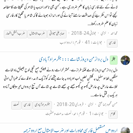
لانے کے لئے فارسی زبان کا علم ضروری ہے ۔کسی بھی نامور ادیب یا شاعر کی تخلیقات کا مطالعہ
کیجئے تو اس نظریئے کی صداقت سامنے آجائے گی اور اندازہ ہوجائے گا کہ شاعر یا تخلیق کار فارسی
زبان کا علم ضرور رکھتا...
محمداحمد
لڑی
جولائی 24، 2018
صابر علی سیوانی
ضرب الامثال
ضرب المثل اشعار
جوابات: 41
فورم:
اردو ادب
فارسی
دل برد از من دیروز شامے::: جگر مراد آبادی
جگر
دل برد از من دیروز شامے فتنہ طرازے، محشر خرامے روئے مبینش صبح تجلی لوح جبینش ماہ تمامے
مشکیں خط او سنبل بہ گلشن لعلیں لب او بادہ بہ جامے چشمے کہ کوثر یک جرعہء او قدے کہ طوباش ادنی
غلامے عارض چہ عارض گیسو چہ گیسو صبحے چہ صبحے شامے چہ شامے آں تیغ ابرو واں تیر مژگاں آمادہ
ہر یک بر قتل عامے...
حسن محمود جماعتی
لڑی
فروری 20، 2018
جگرمراد آبادی
فارسی
نعت
جوابات: 1
فورم:
حمد، نعت، مدحت و منقبت
کلام
اردو میں مستعمل فارسی محاورات اور ضرب الامثال مع اردو ترجمہ