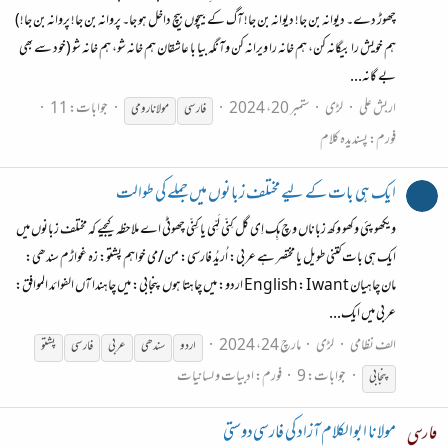
چھوڑ دے۔ دیوانہ بن جا! دیوانہ بن جا! آگ کے بیچوں بیچ داخل ہو جا۔ پروانہ بن جا! پروانہ بن جا!)
هم خویش را بیگانه کن، هم خانه را ویرانه کن وآنگه بیا با عاشقان هم خانه شو، هم خانه شو (خود سے بھی
بے گانہ...
اربش علی
لڑی
ستمبر 20، 2024
جوابات: 11
فارسی
مولانا رومی
فورم:
پسندیدہ کلام
ایک ہی بات کے لیے مختلف زبانوں میں جملے کی طوالت
ویکھو پئی وکھو وکھ زباناں وچ ہِک اِی گل کِنّی لَمِّی یا کِنِّی چھوٹی اے ملاحظہ کیجیے کہ مختلف زبانوں میں
ایک ہی بات کتنی طویل یا مختصر ہے عربی: اُریدُ فارسی: من/می خواہم پشتو: زہ غواڑم سندھی:
مان چاهيان English: I want اردو: میں چاہتا ہوں پنجابی: میں چاہندا آں الفوائد الموافق:
عربی میں ایک...
الف نظامی
لڑی
مارچ 24، 2024
اردو
سندھی
عربی
فارسی
پشتو
جوابات: 9
فورم:
ادبیات و لسانیات
پنجابی
مولانا ابوالکلام آزاد کی فارسی‌دوستی