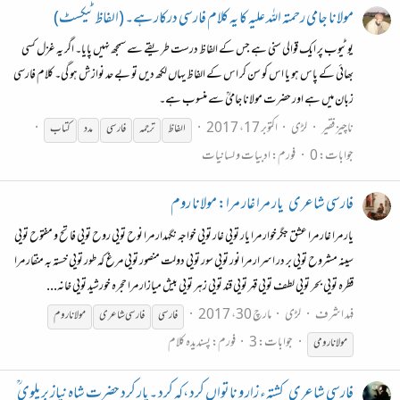
مولانا جامی رحمتہ اللہ علیہ کا یہ کلام فارسی درکار ہے۔ (الفاظ ٹیکسٹ)
یوٹیوب پر ایک قوالی سنی ہے جس کے الفاظ درست طریقے سے سمجھ نہیں پایا۔ اگر یہ غزل کسی
بھائی کے پاس ہو یا اس کو سن کر اس کے الفاظ یہاں لکھ دیں تو بے حد نوازش ہو گی۔ کلام فارسی
زبان میں ہے اور حضرت مولانا جامیؒ سے منسوب ہے۔
ناچیز فقیر
لڑی
اکتوبر 17، 2017
الفاظ
ترجمہ
فارسی
مدد
کتاب
جوابات: 0
فورم:
ادبیات و لسانیات
فارسی شاعری
یار مرا غار مرا: مولانا روم
یار مرا غار مرا عشق جگرخوار مرا یار تویی غار تویی خواجه نگهدار مرا نوح تویی روح تویی فاتح و مفتوح تویی
سینه مشروح تویی بر در اسرار مرا نور تویی سور تویی دولت منصور تویی مرغ که طور تویی خسته به منقار مرا
قطره تویی بحر تویی لطف تویی قهر تویی قند تویی زهر تویی بیش میازار مرا حجره خورشید تویی خانه...
فہد اشرف
لڑی
مارچ 30، 2017
فارسی
فارسی
شاعری
مولانا روم
جوابات: 3
فورم:
پسندیدہ کلام
مولانا رومی
فارسی شاعری
کشتہء زار و ناتواں کرد ،کہ کرد ۔یار کرد حضرت شاہ نیاز بریلوی ؒ