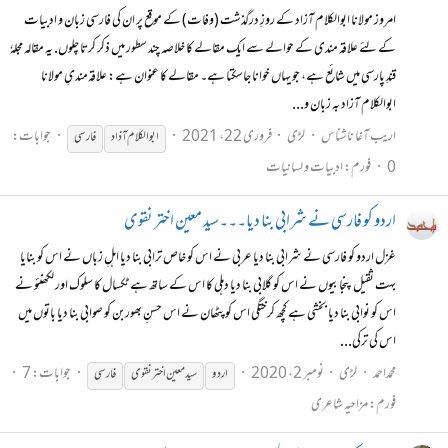
امروز مولانا ابوالکلام آزاد کے روزِ درگذشت (وفات) کے موقع پر ان کی فارسی زبان و ادبیات
کے لئے علاقہ مندی کے حوالے سے ایک مقالے کا خلاصہ چند سطور میں ذکر کرتا چلوں. یہ مقالہ مجلہٗ
قندِ پارسی میں شائع ہے، جو یہاں خوانا جاسکتا ہے۔ مقالے کا عنوان ہے: علاقه‌مندیِ مولانا
ابوالکلام آزاد به زبان و...
اریب آغا ناشناس
لڑی
فروری 22، 2021
جوابات:
ابوالکلام آذاد
فارسی
0
فورم:
ادبیات و لسانیات
اردو کو فارسی نے شرابی بنا دیا۔۔۔سید معین اختر نقوی
غزل اردو کو فارسی نے شرابی بنا دیا عربی نے اس کو خاص ترابی بنا دیا اہلِ زباں نے اس کو بنایا
بہت ثقیل پنجابیوں نے اس کو گلابی بنا دیا دہلی کا اس کے ساتھ ہے ٹکسال کا سلوک اور لکھنئو نے
اس کو نوابی بنا دیا بخشی ہے کچھ کرختگی اس کو پٹھان نے اس حسنِ بھوربن کو صوابی بنا دیا باتوں میں
اس کی ترکی...
محمداحمد
لڑی
نومبر 2، 2020
جوابات: 7
اردو
سید معین اختر نقوی
فارسی
فورم:
مزاحیہ شاعری