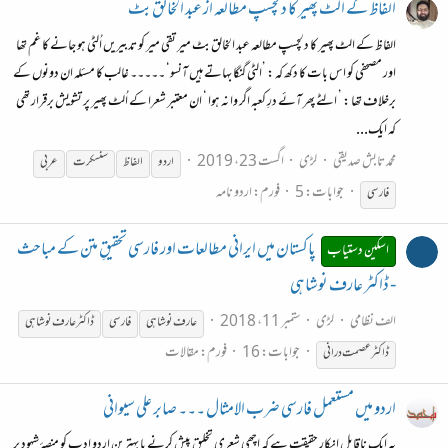
الفاظ کے الٹ پھیر کا دلچسپ مطالعہ از عبد الخالق بٹ
الفاظ کے الٹ پھیر کا دلچسپ مطالعہ عبد الخالق بٹ میر تقی میر کو تدبیریں اُلٹی ہو جانے کا غم تھا
اور مصحفی کو اس بات کا دکھ کہ : ’الٹی گنگا بہاتے ہیں آنسو‘ ۔۔۔۔۔ غالب کا مسئلہ ان دونوں کے
برخلاف تھا : ’ الٹے پھر آئے درِ کعبہ اگر وا نہ ہوا ‘ ان معتبر شعرا کے اُلٹ پھیر پر تشویش برقرار تھی
کہ ایک...
محمد تابش صدیقی
لڑی
اگست 23، 2019
اردو
الفاظ
سنسکرت
عربی
جوابات: 5
فورم:
اردو نامہ
فارسی
پاکستان میں ایرانی مطالعات اور فارسی تحقیقِ متن کے مباحث
اسکین دستیاب
- ڈاکٹر عارف نوشاہی
الف نظامی
لڑی
ستمبر 11، 2018
عارف نوشاہی
فارسی
ڈاکٹر عارف نوشاہی
جوابات: 16
فورم:
مقالات
ڈاکٹر عصمت درانی
اردو میں مستعمل فارسی ضرب الامثال ۔۔۔ صابر علی سیوانی
یہ ایک ناقابل انکار حقیقت ہے کہ اچھی شعری تخلیق پیش کرنے یا بہترین اردو ادب کو منصۂ شہود پر