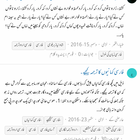
کشتہء زار و ناتواں کرد ،کہ کرد ۔یار کرد خستہ و خوار و بے نشاں کرد ،کہ کرد۔ یار کرد کشتہء زار و ناتواں
کس نے کیا؟یار نے یار نے! خستہ و خوار اور بے نشاں کس نے کیا؟یار نے یار نے! تیر بہ سینہ ام
نہاں ۔کرد کہ کرد۔ یار کرد پشتِ خمیدہ چوں کماں کرد کہ کرد۔ یار کرد تیر کو سینے میں نہاں کس نے کیا ؟
یار...
ضیاءالقمر
لڑی
دسمبر 15، 2016
شاہ نیاز بریلوی
فارسی
فارسی
اردو ترجمہ
جوابات: 0
فورم:
پسندیدہ کلام
فارسی
زبان کی غزل
فارسی کہانیوں کا ترجمہ کیجیے۔
ع
ذیل میں کچھ فارسی کہانیاں پیش کررہا ہوں۔ فارسی کے اساتذہ ، محبان اور ماہرین سے گزارش ہے
کہ ان کا ترجمہ کیجیے۔ تاکہ نوآموزوں کے لیے فارسی سیکھنے میں مددگار ثابت ہوں۔ ترجمہ رواں نہ ہو
تاکہ جملہ کی ساخت کو سمجھا جاسکے۔ دستتون درد نکنہ! 1۔ ھوس ھائ مورچہ ای یک مورچه در پی جمع
کردن دانه های جو از...
عارضی کے
لڑی
ستمبر 23، 2016
،
فارسی
سیکھیے
،
فارسی
کہانیاں
،
فارسی
کی مشق
،
فارسی
کی مشقیں
،اردو ترجمہ نگاری
آسان
فارسی
فارسی
فارسی
اردو ترجمہ
جوابات: 30
فورم:
ادبیات و لسانیات