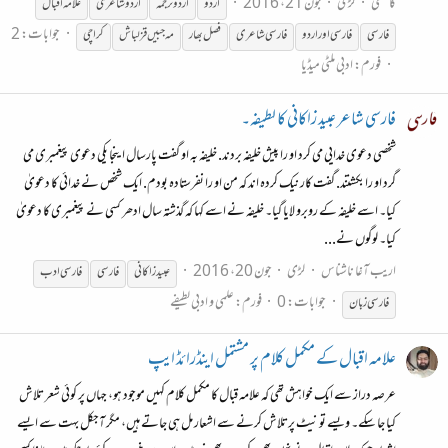
کاشفی
لڑی
جون 21، 2016
اردو
اردو ترجمہ
اردو شاعری
علامہ اقبال
جوابات: 2
فارسی
فارسی
اور اردو
فارسی
شاعری
فصل بھار
مہ جبیں قزلباش
کراچی
فورم:
ادبی ملٹی میڈیا
فارسی شاعر عبید زاکانی کا لطیفہ۔
شخصی دعوی خدایی می کرد او را پیش خلیفه بردند. خلیفه به او گفت پارسال اینجا یکی دعوی پیغمبری می
گرد او را بکشتند. گفت کار نیک کرده اند که من او را نفرستاده بودم. ایک شخص نے خدائی کا دعویٰ
کیا۔ اسے خلیفہ کے روبرو لایا گیا۔ خلیفہ نے اسے کہا کہ گذشتہ سال ادھر کسی نے پیغمبری کا دعویٰ
کیا۔ لوگوں نے...
اریب آغا ناشناس
لڑی
جون 20، 2016
عبید زاکانی
فارسی
فارسی
ادب
جوابات: 0
فورم:
علمی و ادبی لطیفے
فارسی
زبان
علامہ اقبال کے مکمل کلام پر مشتمل اینڈرائڈ ایپ
عرصہ دراز سے ایک خواہش تھی کہ علامہ قبال کا مکمل کلام کہیں موجود ہو، جہاں پر کوئی شعر تلاش
کیا جا سکے۔ ویسے تو نیٹ پرتلاش کرنے سے اشعار مل ہی جاتے ہیں، مگر آجکل بہت سے ایسے