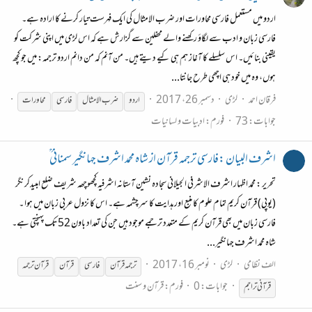
اردو میں مستعمل فارسی محاورات اور ضرب الامثال کی ایک فہرست تیار کرنے کا ارادہ ہے۔
فارسی زبان و ادب سے لگاؤ رکھنے والے محفلین سے گزارش ہے کہ اس لڑی میں اپنی شرکت کو
یقینی بنائیں۔ اس سلسلے کا آغاز ہم ہی کیے دیتے ہیں۔ من آنم کہ من دانم اردو ترجمہ: میں جو کچھ
ہوں، وہ میں خود ہی اچھی طرح جانتا...
فرقان احمد
لڑی
دسمبر 26، 2017
اردو
ضرب الامثال
فارسی
محاورات
جوابات: 73
فورم:
ادبیات و لسانیات
اشرف البیان :فارسی ترجمہ قرآن از شاہ محمد اشرف جہانگیر سمنانی ؒ
تحریر : محمد اظہار اشرف الاشرفی الجیلانی سجادہ نشین آستانہ اشرفیہ کچھوچھہ شریف ضلع امبیدکر نگر
(یوپی) قرآن کریم تمام علوم کا منبع اور ہدایت کا سرچشمہ ہے۔ اس کا نزول عربی زبان میں ہوا ۔
فارسی زبان میں بھی قرآن کریم کے متعدد ترجمے موجود ہیں جن کی تعداد باون 52 تک پہنچتی ہے۔
شاہ محمد اشرف جہانگیر...
الف نظامی
لڑی
نومبر 16، 2017
ترجمہ قرآن
فارسی
قرآن
قرآن ترجمہ
جوابات: 0
فورم:
قرآن و سنت
قرآنی تراجم