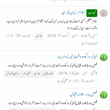
سلام - زبان فارسی
تعارف
ح
سلام علیکم۔ کسی هست که فارسی بداند و به من کمک کند؟ میخواهم زبان اردو یاد بگیرم و این بسیار
دشوار است۔ نیاز به کمک دارم
حسین هاشم کامکار
لڑی
اگست 11، 2016
جوابات: 31
فورم:
فارسی
تعارف و انٹرویو
خیز که در کوه و دشت خیمه زد ابر بهار
فصل بهار (علامہ اقبال) خیز که در کوه و دشت خیمه زد ابر بهار مست ترنم هزارطوطی و دراج و سار
کاشفی
لڑی
جولائی 13، 2016
علامہ اقبال
فارسی
لبنیٰ ندیم
مہ جبین قزلباش
جوابات: 0
فورم:
موسیقی کی دنیا
فصل بهار - علامہ اقبال
فصل بهار (علامہ اقبال) خیز که در کوه و دشت خیمه زد ابر بهار مست ترنم هزارطوطی و دراج و سار