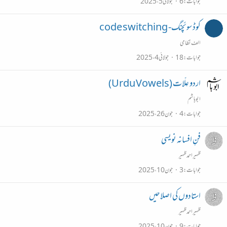
جوابات
6
جولائی 5، 2025
کوڈ سوئچنگ- code switching
الف نظامی
جوابات
18
جولائی 4، 2025
اردو عِلّات (Urdu Vowels)
ابو ہاشم
جوابات
4
جون 26، 2025
فنِ افسانہ نویسی
ظہیراحمدظہیر
جوابات
3
جون 10، 2025
استادوں کی اصلاحیں
ظہیراحمدظہیر
جوابات
9
جون 10، 2025