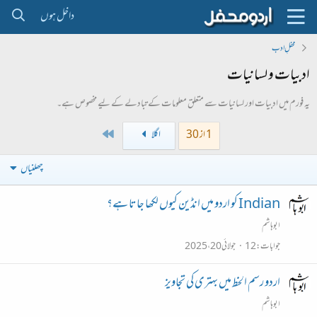
داخل ہوں
محفلِ ادب
ادبیات و لسانیات
یہ فورم میں ادبیات اور لسانیات سے متعلق معلومات کے تبادلے کے لیے مخصوص ہے۔
Last
1 از 30
اگلا
چھلنیاں
Indian کو اردو میں انڈین کیوں لکھا جاتا ہے؟
ابو ہاشم
جوابات
12
جولائی 20، 2025
اردو رسم الخط میں بہتری کی تجاویز
ابو ہاشم