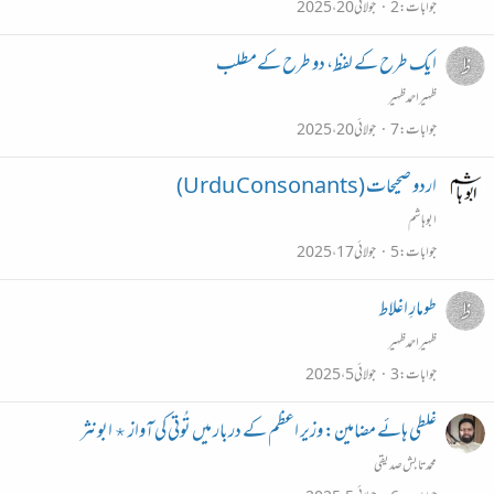
جوابات
2
جولائی 20، 2025
ایک طرح کے لفظ، دو طرح کےمطلب
ظہیراحمدظہیر
جوابات
7
جولائی 20، 2025
اردو صحیحات (Urdu Consonants)
ابو ہاشم
جوابات
5
جولائی 17، 2025
طومارِ اغلاط
ظہیراحمدظہیر
جوابات
3
جولائی 5، 2025
غلطی ہائے مضامین: وزیر اعظم کے دربار میں تُوتی کی آواز ٭ ابونثر
محمد تابش صدیقی