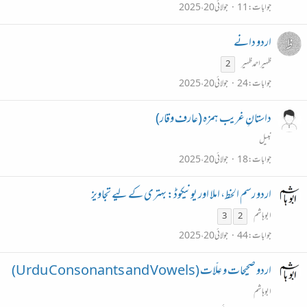
جوابات
11
جولائی 20، 2025
اردو دانے
ظہیراحمدظہیر
2
جوابات
24
جولائی 20، 2025
داستانِ غریب ہمزہ (عارف وقار)
نبیل
جوابات
18
جولائی 20، 2025
اردو رسم الخط، املا اور یونیکوڈ: بہتری کے لیے تجاویز
ابو ہاشم
3
2
جوابات
44
جولائی 20، 2025
اردو صحیحات و عِلّات (Urdu Consonants and Vowels)
ابو ہاشم