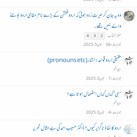
وہ یہ جان کر حیرت زدہ ہوئی کہ اردو فکشن کے بڑے نام مقامی اردو بولنے
والے نہیں تھے۔
مظہر آفتاب
4
3
2
جوابات
66
جون 5، 2025
حقیقی اردو قواعد: اِشار (pronouns etc)
ابو ہاشم
جوابات
7
جون 3، 2025
'ہی' کہاں کہاں استعمال ہوتا ہے؟
ابو ہاشم
جوابات
4
جون 3، 2025
اردو کا نفاذ ناگزیر کیوں؟ ڈاکٹر حسیب احمد کی بے مثال تحریر