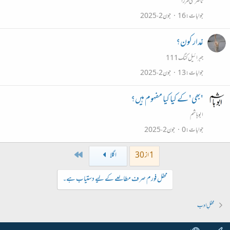
ناصر علی مرزا
جوابات
16
جون 2، 2025
غدار کون؟
جبرائیل کنگ111
جوابات
13
جون 2، 2025
'بھی' کے کیا کیا مفہوم ہیں؟
ابو ہاشم
جوابات
0
جون 2، 2025
Last
1 از 30
اگلا
محفل فورم صرف مطالعے کے لیے دستیاب ہے۔
محفلِ ادب